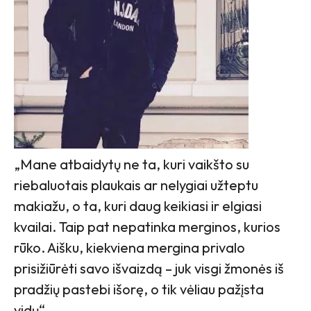
„Mane atbaidytų ne ta, kuri vaikšto su
riebaluotais plaukais ar nelygiai užteptu
makiažu, o ta, kuri daug keikiasi ir elgiasi
kvailai. Taip pat nepatinka merginos, kurios
rūko. Aišku, kiekviena mergina privalo
prisižiūrėti savo išvaizdą – juk visgi žmonės iš
pradžių pastebi išorę, o tik vėliau pažįsta
vidų“