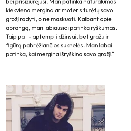
bei prisižiūrėjusi. Man patinka natūralumas –
kiekviena mergina ar moteris turėtų savo
grožį rodyti, o ne maskuoti. Kalbant apie
aprangą, man labiausiai patinka ryškumas.
Taip pat – aptempti džinsai, bet gražu ir
figūrą pabrėžiančios suknelės. Man labai
patinka, kai mergina išryškina savo grožį!“