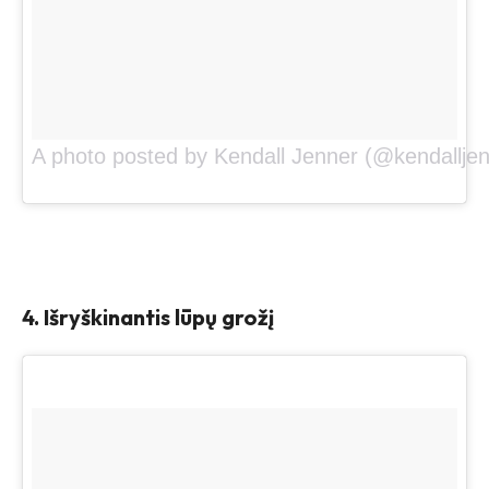
A photo posted by Kendall Jenner (@kendalljen
4. Išryškinantis lūpų grožį