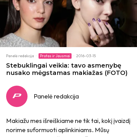
Panelė redakcija
·
Protas ir Jausmai
·
2016-03-15
Stebuklingai veikia: tavo asmenybę
nusako mėgstamas makiažas (FOTO)
Panelė redakcija
Makiažu mes išreiškiame ne tik tai, kokį įvaizdį
norime suformuoti aplinkiniams. Mūsų