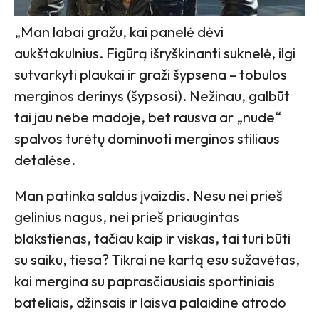
„Man labai gražu, kai panelė dėvi
aukštakulnius. Figūrą išryškinanti suknelė, ilgi
sutvarkyti plaukai ir graži šypsena – tobulos
merginos derinys (šypsosi). Nežinau, galbūt
tai jau nebe madoje, bet rausva ar „nude“
spalvos turėtų dominuoti merginos stiliaus
detalėse.
Man patinka saldus įvaizdis. Nesu nei prieš
gelinius nagus, nei prieš priaugintas
blakstienas, tačiau kaip ir viskas, tai turi būti
su saiku, tiesa? Tikrai ne kartą esu sužavėtas,
kai mergina su paprasčiausiais sportiniais
bateliais, džinsais ir laisva palaidine atrodo