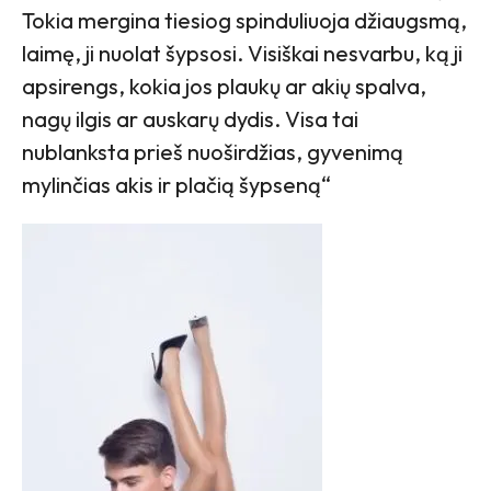
Tokia mergina tiesiog spinduliuoja džiaugsmą,
laimę, ji nuolat šypsosi. Visiškai nesvarbu, ką ji
apsirengs, kokia jos plaukų ar akių spalva,
nagų ilgis ar auskarų dydis. Visa tai
nublanksta prieš nuoširdžias, gyvenimą
mylinčias akis ir plačią šypseną“