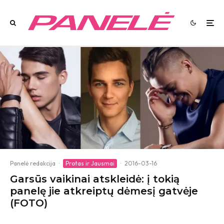
Panelė redakcija
·
Protas ir Jausmai
·
2016-03-16
Garsūs vaikinai atskleidė: į tokią
panelę jie atkreiptų dėmesį gatvėje
(FOTO)