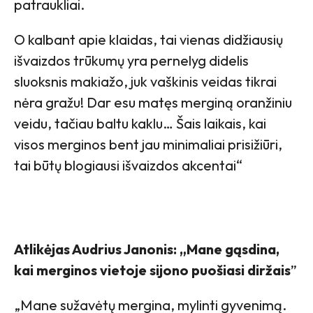
patraukliai.
O kalbant apie klaidas, tai vienas didžiausių
išvaizdos trūkumų yra pernelyg didelis
sluoksnis makiažo, juk vaškinis veidas tikrai
nėra gražu! Dar esu matęs merginą oranžiniu
veidu, tačiau baltu kaklu… Šais laikais, kai
visos merginos bent jau minimaliai prisižiūri,
tai būtų blogiausi išvaizdos akcentai“
Atlikėjas Audrius Janonis: „Mane gąsdina,
kai merginos vietoje sijono puošiasi diržais
”
„Mane sužavėtų mergina, mylinti gyvenimą.