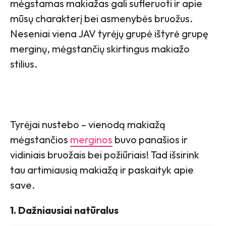
mėgstamas makiažas gali sufleruoti ir apie
mūsų charakterį bei asmenybės bruožus.
Neseniai viena JAV tyrėjų grupė ištyrė grupę
merginų, mėgstančių skirtingus makiažo
stilius.
Tyrėjai nustebo – vienodą makiažą
mėgstančios
merginos
buvo panašios ir
vidiniais bruožais bei požiūriais! Tad išsirink
tau artimiausią makiažą ir paskaityk apie
save.
1. Dažniausiai natūralus