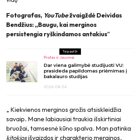
Fotografas,
YouTube
žvaigždė Deividas
Bendžius: „Baugu, kai merginos
persistengia ryškindamos antakius
”
Taip pat žr
Protas ir Jausmai
Dar viena galimybė studijuoti VU:
prasideda papildomas priėmimas į
bakalauro studijas
2026-08-04
„ Kiekvienos merginos grožis atsiskleidžia
savaip. Mane labiausiai traukia išskirtiniai
bruožai, tamsesnė kūno spalva. Man patinka
kitokios
išvaizdos ir charakterio merginos.