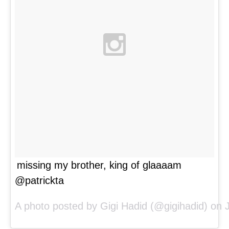
missing my brother, king of glaaaam
@patrickta
A photo posted by Gigi Hadid (@gigihadid) on