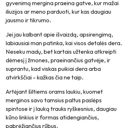
gyvenimą mergina praeina gatve, kur mažai
iliuzijos ar meno parduoti, kur kas daugiau
jausmo ir tikrumo.
Jei jau kalbant apie išvaizdą, apsirengimą,
labiausiai man patinka, kai visos detalės dera.
Neseku madų, bet kartais užtenka atkreipti
dėmesį į žmones, praeinančius gatvėje, ir
suprantu, kad viskas puikiai dera arba
atvirkščiai – kažkas čia ne taip.
Artėjant šiltiems orams laukiu, kuomet
merginos savo tamsius paltus paslėps
spintose ir į lauką trauks ryškesnius, daugiau
kūno linkius ir formas atidengiančius,
pabrėžiančius rūbus.