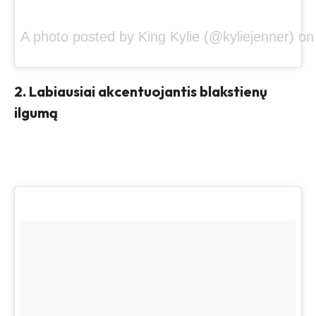
A photo posted by King Kylie (@kyliejenner) 
2. Labiausiai akcentuojantis blakstienų
ilgumą