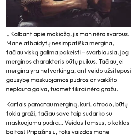
„ Kalbant apie makiažą, jis man nėra svarbus.
Mane atbaidytų nesimpatiška mergina,
tačiau viską galima pakeisti – svarbiausia, jog
merginos charakteris būtų puikus. Tačiau jei
mergina yra netvarkinga, ant veido užsitepusi
gausybę maskuojamos pudros ar vaikšto
neplauta galva, tuomet tikrai nėra gražu.
Kartais pamatau merginą, kuri, atrodo, būtų
tokia graži, tačiau save taip sudarko su
maskuojama pudra… Veidas tamsus, o kaklas
baltas! Pripažinsiu, toks vaizdas mane