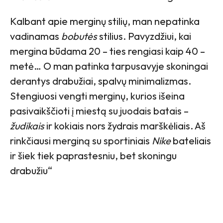
Kalbant apie merginų stilių, man nepatinka
vadinamas
bobutės
stilius. Pavyzdžiui, kai
mergina būdama 20 – ties rengiasi kaip 40 –
metė… O man patinka tarpusavyje skoningai
derantys drabužiai, spalvų minimalizmas.
Stengiuosi vengti merginų, kurios išeina
pasivaikščioti į miestą su juodais batais –
žudikais
ir kokiais nors žydrais marškėliais. Aš
rinkčiausi merginą su sportiniais
Nike
bateliais
ir šiek tiek paprastesniu, bet skoningu
drabužiu“