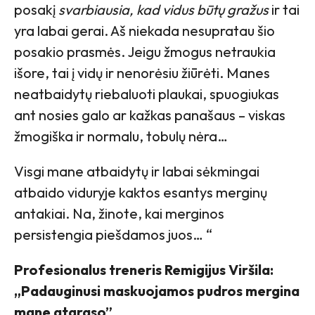
posakį
svarbiausia, kad vidus būtų gražus
ir tai
yra labai gerai. Aš niekada nesupratau šio
posakio prasmės. Jeigu žmogus netraukia
išore, tai į vidų ir nenorėsiu žiūrėti. Manes
neatbaidytų riebaluoti plaukai, spuogiukas
ant nosies galo ar kažkas panašaus – viskas
žmogiška ir normalu, tobulų nėra…
Visgi mane atbaidytų ir labai sėkmingai
atbaido viduryje kaktos esantys merginų
antakiai. Na, žinote, kai merginos
persistengia piešdamos juos… “
Profesionalus treneris Remigijus Viršila:
„Padauginusi maskuojamos pudros mergina
mane atgraso”