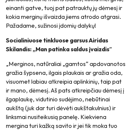
einanti gatve, tuoj pat patrauktų jų dėmesį ir
kokia merginų išvaizda jiems atrodo atgrasi.
Pažadame, sužinosi įdomių dalykų!
Socialiniuose tinkluose garsus Airidas
Skilandis: „Man patinka saldus įvaizdis
”
„Merginos, natūraliai „gamtos“ apdovanotos
gražia šypsena, ilgais plaukais ar gražia oda,
visuomet labiau atkreipia aplinkinių, taip pat
ir mano, dėmesį. Aš pats atkreipčiau dėmesį į
ilgaplaukę, vidutinio sudėjimo, nebūtinai
aukštą (juk dar turi dėvėti aukštakulnius) ir
linksmai nusiteikusią panelę. Kiekviena
mergina turi kažką savito ir jei tik moka tuo