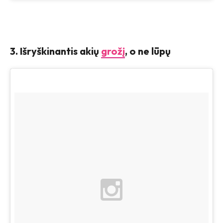
3. Išryškinantis akių
grožį
, o ne lūpų