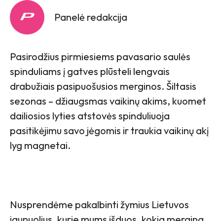
Panelė redakcija
Pasirodžius pirmiesiems pavasario saulės
spinduliams į gatves plūsteli lengvais
drabužiais pasipuošusios merginos. Šiltasis
sezonas – džiaugsmas vaikinų akims, kuomet
dailiosios lyties atstovės spinduliuoja
pasitikėjimu savo jėgomis ir traukia vaikinų akį
lyg magnetai.
Nusprendėme pakalbinti žymius Lietuvos
jaunuolius, kurie mums išduos, kokia mergina,