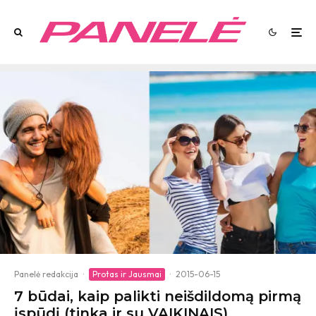
Panelė redakcija
·
Protas ir Jausmai
·
2015-06-15
7 būdai, kaip palikti neišdildomą pirmą
įspūdį (tinka ir su VAIKINAIS)