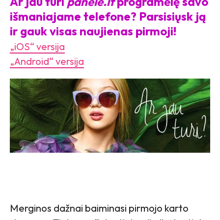
Ar jau turi
panele.lt
programėlę savo
išmaniajame telefone? Parsisiųsk ją
ir gauk visas naujienas pirmoji!
„iOS“ versija
„Android“ versija
Merginos dažnai baiminasi pirmojo karto