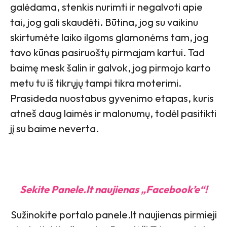
galėdama, stenkis nurimti ir negalvoti apie
tai, jog gali skaudėti. Būtina, jog su vaikinu
skirtumėte laiko ilgoms glamonėms tam, jog
tavo kūnas pasiruoštų pirmajam kartui. Tad
baimę mesk šalin ir galvok, jog pirmojo karto
metu tu iš tikrųjų tampi tikra moterimi.
Prasideda nuostabus gyvenimo etapas, kuris
atneš daug laimės ir malonumų, todėl pasitikti
jį su baime neverta.
Sekite Panele.lt naujienas „Facebook’e“!
Sužinokite portalo panele.lt naujienas pirmieji