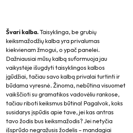
Švari kalba.
Taisyklinga, be grubių
keiksmažodžių kalba yra privalumas
kiekvienam žmogui, o ypač panelei.
Dažniausiai mūsų kalbą suformuoja jau
vaikystėje išugdyti taisyklingos kalbos
įgūdžiai, tačiau savo kalbą privalai turtinti ir
būdama vyresnė. Žinoma, nebūtina visuomet
vaikščioti su gramatikos vadovėliu rankose,
tačiau riboti keiksmus būtina! Pagalvok, koks
susidarys įspūdis apie tave, jei kas antras
tavo žodis bus keiksmažodis? Jei netyčia
išsprūdo negražusis žodelis – mandagiai