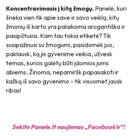
Koncentravimasis į kitą žmogų.
Panelė, kuri
šneka vien tik apie save ir savo veiklą, kitų
žmonių iš karto yra palaikoma arogantiška ir
pasipūtusia. Kam tau tokia etiketė? Tik
susipažinusi su žmogumi, pasidomėk juo,
paklausk, ką jis gyvenime veikia, užvesk
temas, kurios galėtų būti įdomios jums
abiems. Žinoma, nepamiršk papasakoti ir
kažką iš savo gyvenimo – tik visuomet jausk
ribas!
Sekite Panele.lt naujienas „Facebook’e“!