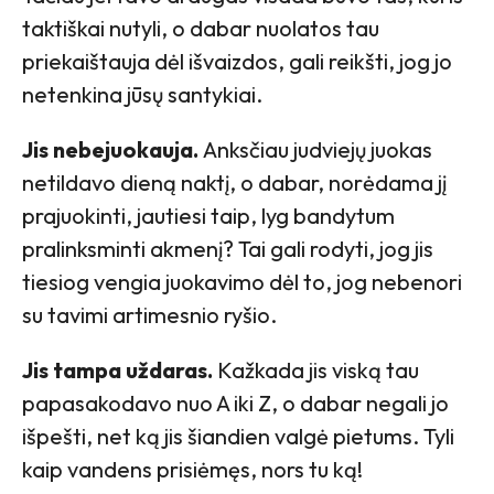
taktiškai nutyli, o dabar nuolatos tau
priekaištauja dėl išvaizdos, gali reikšti, jog jo
netenkina jūsų santykiai.
Jis nebejuokauja.
Anksčiau judviejų juokas
netildavo dieną naktį, o dabar, norėdama jį
prajuokinti, jautiesi taip, lyg bandytum
pralinksminti akmenį? Tai gali rodyti, jog jis
tiesiog vengia juokavimo dėl to, jog nebenori
su tavimi artimesnio ryšio.
Jis tampa uždaras.
Kažkada jis viską tau
papasakodavo nuo A iki Z, o dabar negali jo
išpešti, net ką jis šiandien valgė pietums. Tyli
kaip vandens prisiėmęs, nors tu ką!