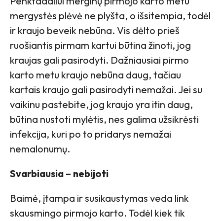
Penktadaliui merginų pirmojo karto metu
mergystės plėvė ne plyšta, o išsitempia, todėl
ir kraujo beveik nebūna. Vis dėlto prieš
ruošiantis pirmam kartui būtina žinoti, jog
kraujas gali pasirodyti. Dažniausiai pirmo
karto metu kraujo nebūna daug, tačiau
kartais kraujo gali pasirodyti nemažai. Jei su
vaikinu pastebite, jog kraujo yra itin daug,
būtina nustoti mylėtis, nes galima užsikrėsti
infekcija, kuri po to pridarys nemažai
nemalonumų.
Svarbiausia – nebijoti
Baimė, įtampa ir susikaustymas veda link
skausmingo pirmojo karto. Todėl kiek tik