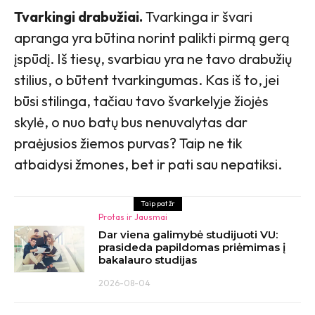
Tvarkingi drabužiai.
Tvarkinga ir švari
apranga yra būtina norint palikti pirmą gerą
įspūdį. Iš tiesų, svarbiau yra ne tavo drabužių
stilius, o būtent tvarkingumas. Kas iš to, jei
būsi stilinga, tačiau tavo švarkelyje žiojės
skylė, o nuo batų bus nenuvalytas dar
praėjusios žiemos purvas? Taip ne tik
atbaidysi žmones, bet ir pati sau nepatiksi.
Taip pat žr
Protas ir Jausmai
Dar viena galimybė studijuoti VU:
prasideda papildomas priėmimas į
bakalauro studijas
2026-08-04