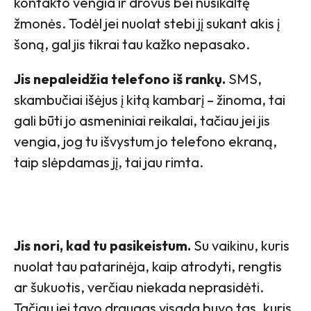
kontakto vengia ir drovūs bei nusikaltę
žmonės. Todėl jei nuolat stebi jį sukant akis į
šoną, gal jis tikrai tau kažko nepasako.
Jis nepaleidžia telefono iš rankų.
SMS,
skambučiai išėjus į kitą kambarį – žinoma, tai
gali būti jo asmeniniai reikalai, tačiau jei jis
vengia, jog tu išvystum jo telefono ekraną,
taip slėpdamas jį, tai jau rimta.
Jis nori, kad tu pasikeistum.
Su vaikinu, kuris
nuolat tau patarinėja, kaip atrodyti, rengtis
ar šukuotis, verčiau niekada neprasidėti.
Tačiau jei tavo draugas visada buvo tas, kuris