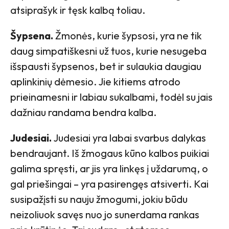
atsiprašyk ir tęsk kalbą toliau.
Šypsena.
Žmonės, kurie šypsosi, yra ne tik
daug simpatiškesni už tuos, kurie nesugeba
išspausti šypsenos, bet ir sulaukia daugiau
aplinkinių dėmesio. Jie kitiems atrodo
prieinamesni ir labiau sukalbami, todėl su jais
dažniau randama bendra kalba.
Judesiai.
Judesiai yra labai svarbus dalykas
bendraujant. Iš žmogaus kūno kalbos puikiai
galima spręsti, ar jis yra linkęs į uždarumą, o
gal priešingai – yra pasirengęs atsiverti. Kai
susipažįsti su nauju žmogumi, jokiu būdu
neizoliuok savęs nuo jo sunerdama rankas