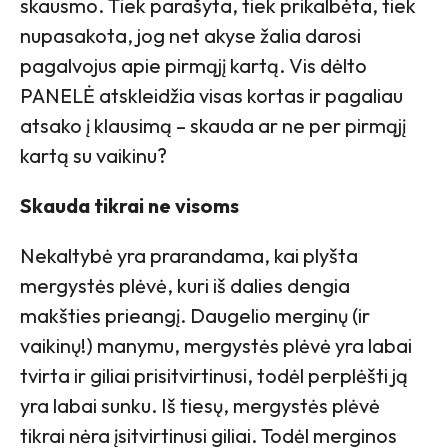
skausmo. Tiek parašyta, tiek prikalbėta, tiek
nupasakota, jog net akyse žalia darosi
pagalvojus apie pirmąjį kartą. Vis dėlto
PANELĖ atskleidžia visas kortas ir pagaliau
atsako į klausimą – skauda ar ne per pirmąjį
kartą su vaikinu?
Skauda tikrai ne visoms
Nekaltybė yra prarandama, kai plyšta
mergystės plėvė, kuri iš dalies dengia
makšties prieangį. Daugelio merginų (ir
vaikinų!) manymu, mergystės plėvė yra labai
tvirta ir giliai prisitvirtinusi, todėl perplėšti ją
yra labai sunku. Iš tiesų, mergystės plėvė
tikrai nėra įsitvirtinusi giliai. Todėl merginos