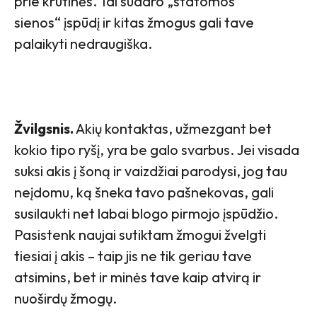
prie krūtinės. Tai sudaro „statomos
sienos“ įspūdį ir kitas žmogus gali tave
palaikyti nedraugiška.
Žvilgsnis.
Akių kontaktas, užmezgant bet
kokio tipo ryšį, yra be galo svarbus. Jei visada
suksi akis į šoną ir vaizdžiai parodysi, jog tau
neįdomu, ką šneka tavo pašnekovas, gali
susilaukti net labai blogo pirmojo įspūdžio.
Pasistenk naujai sutiktam žmogui žvelgti
tiesiai į akis – taip jis ne tik geriau tave
atsimins, bet ir minės tave kaip atvirą ir
nuoširdų žmogų.