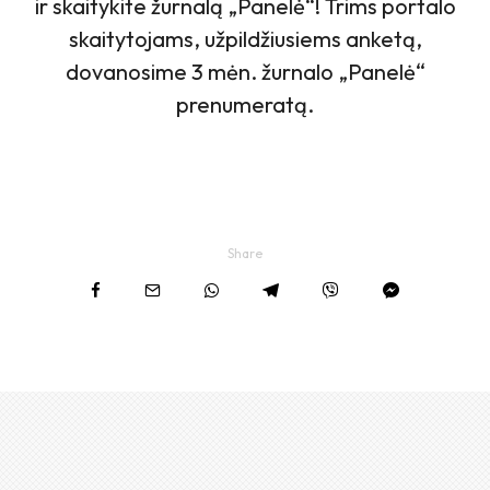
ir skaitykite žurnalą „Panelė“! Trims portalo
skaitytojams, užpildžiusiems anketą,
dovanosime 3 mėn. žurnalo „Panelė“
prenumeratą.
Share