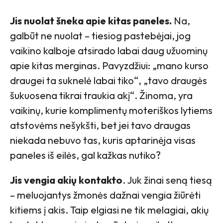
Jis nuolat šneka apie kitas paneles.
Na,
galbūt ne nuolat – tiesiog pastebėjai, jog
vaikino kalboje atsirado labai daug užuominų
apie kitas merginas. Pavyzdžiui: „mano kurso
draugei ta suknelė labai tiko“, „tavo draugės
šukuosena tikrai traukia akį“. Žinoma, yra
vaikinų, kurie komplimentų moteriškos lytiems
atstovėms nešykšti, bet jei tavo draugas
niekada nebuvo tas, kuris aptarinėja visas
paneles iš eilės, gal kažkas nutiko?
Jis vengia akių kontakto
. Juk žinai seną tiesą
– meluojantys žmonės dažnai vengia žiūrėti
kitiems į akis. Taip elgiasi ne tik melagiai, akių