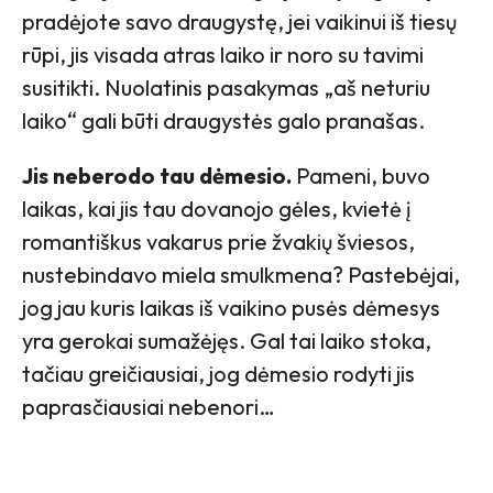
pradėjote savo draugystę, jei vaikinui iš tiesų
rūpi, jis visada atras laiko ir noro su tavimi
susitikti. Nuolatinis pasakymas „aš neturiu
laiko“ gali būti draugystės galo pranašas.
Jis neberodo tau dėmesio.
Pameni, buvo
laikas, kai jis tau dovanojo gėles, kvietė į
romantiškus vakarus prie žvakių šviesos,
nustebindavo miela smulkmena? Pastebėjai,
jog jau kuris laikas iš vaikino pusės dėmesys
yra gerokai sumažėjęs. Gal tai laiko stoka,
tačiau greičiausiai, jog dėmesio rodyti jis
paprasčiausiai nebenori…