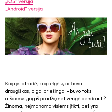
„iOS“ versija
„Android“ versija
Kaip jis atrodė, kaip elgėsi, ar buvo
draugiškas, o gal priešingai – buvo toks
atšiaurus, jog iš pradžių net vengė bendrauti?
Žinoma, neįmanoma visiems įtikti, bet yra