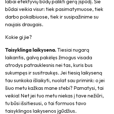
labai efektyvių būdų palikti gerą įspūdį. Šie
būdai veikia visur: tiek pasimatymuose, tiek
darbo pokalbiuose, tiek ir susipažinime su
naujais draugais.
Kokie gi jie?
Taisyklinga laikysena.
Tiesiai nugarą
laikantis, galvą pakėlęs žmogus visada
atrodys patrauklesnis nei tas, kuris bus
sukumpęs ir susitraukęs. Jei tiesią laikyseną
tau sunkoka išlaikyti, nuolat sau primink: o jei
šiuo metu kažkas mane stebi? Pamatysi, tai
veikia! Net jei tuo metu niekas į tave nežiūri,
tu būsi išsitiesusi, o tai formuos tavo
taisyklingos laikysenos įgūdžius.