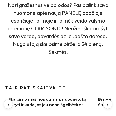
Nori gražesnės veido odos? Pasidalink savo
nuomone apie naują PANELĘ apačioje
esančioje formoje ir laimėk veido valymo
priemonę CLARISONIC! Neužmiršk parašyti
savo vardo, pavardės bei el.pašto adreso.
Nugalėtoją skelbsime birželio 24 dieną.
Sėkmės!
TAIP PAT SKAITYKITE
Brangi naujakurių klaida: apie vandens
Vasaros s
‹
›
filtrus pagalvojama tik paleidus vandenį
įvaizdį