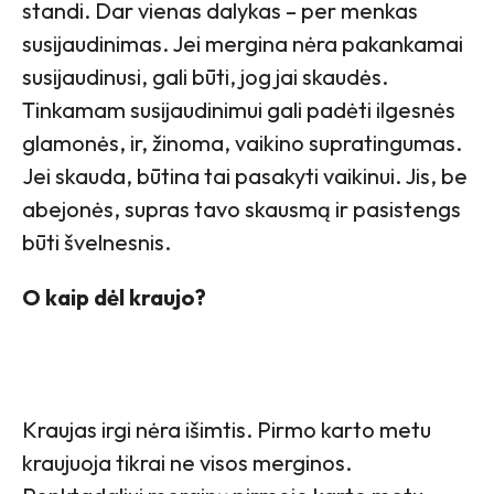
standi. Dar vienas dalykas – per menkas
susijaudinimas. Jei mergina nėra pakankamai
susijaudinusi, gali būti, jog jai skaudės.
Tinkamam susijaudinimui gali padėti ilgesnės
glamonės, ir, žinoma, vaikino supratingumas.
Jei skauda, būtina tai pasakyti vaikinui. Jis, be
abejonės, supras tavo skausmą ir pasistengs
būti švelnesnis.
O kaip dėl kraujo?
Kraujas irgi nėra išimtis. Pirmo karto metu
kraujuoja tikrai ne visos merginos.