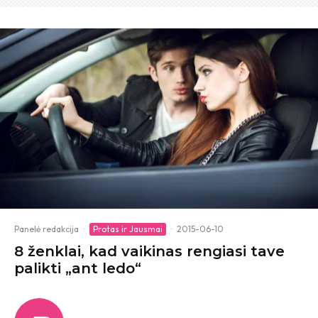
Panelė redakcija
·
Protas ir Jausmai
·
2015-06-10
8 ženklai, kad vaikinas rengiasi tave
palikti „ant ledo“