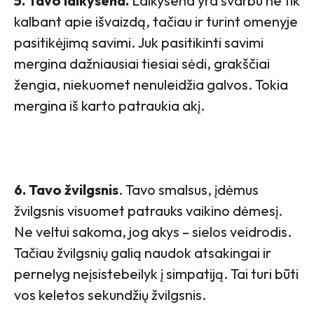
5. Tavo laikysena.
Laikysena yra svarbu ne tik
kalbant apie išvaizdą, tačiau ir turint omenyje
pasitikėjimą savimi. Juk pasitikinti savimi
mergina dažniausiai tiesiai sėdi, grakščiai
žengia, niekuomet nenuleidžia galvos. Tokia
mergina iš karto patraukia akį.
6. Tavo žvilgsnis
. Tavo smalsus, įdėmus
žvilgsnis visuomet patrauks vaikino dėmesį.
Ne veltui sakoma, jog akys – sielos veidrodis.
Tačiau žvilgsnių galią naudok atsakingai ir
pernelyg neįsistebeilyk į simpatiją. Tai turi būti
vos keletos sekundžių žvilgsnis.