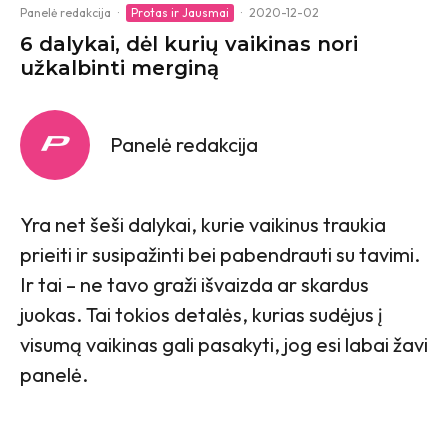
Panelė redakcija
·
Protas ir Jausmai
·
2020-12-02
6 dalykai, dėl kurių vaikinas nori
užkalbinti merginą
Panelė redakcija
Yra net šeši dalykai, kurie vaikinus traukia
prieiti ir susipažinti bei pabendrauti su tavimi.
Ir tai – ne tavo graži išvaizda ar skardus
juokas. Tai tokios detalės, kurias sudėjus į
visumą vaikinas gali pasakyti, jog esi labai žavi
panelė.