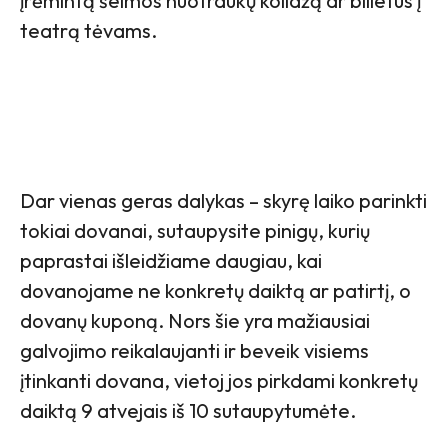
įrėmintą šeimos nuotraukų koliažą ar bilietus į
teatrą tėvams.
Dar vienas geras dalykas – skyrę laiko parinkti
tokiai dovanai, sutaupysite pinigų, kurių
paprastai išleidžiame daugiau, kai
dovanojame ne konkretų daiktą ar patirtį, o
dovanų kuponą. Nors šie yra mažiausiai
galvojimo reikalaujanti ir beveik visiems
įtinkanti dovana, vietoj jos pirkdami konkretų
daiktą 9 atvejais iš 10 sutaupytumėte.