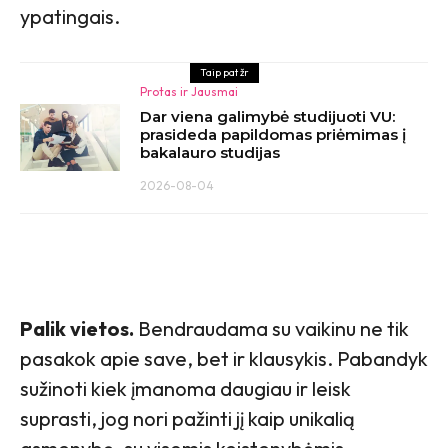
ypatingais.
Taip pat žr
Protas ir Jausmai
Dar viena galimybė studijuoti VU:
prasideda papildomas priėmimas į
bakalauro studijas
2026-08-04
Palik vietos.
Bendraudama su vaikinu ne tik
pasakok apie save, bet ir klausykis. Pabandyk
sužinoti kiek įmanoma daugiau ir leisk
suprasti, jog nori pažinti jį kaip unikalią