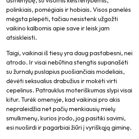
asmenybę, su visomis keistenybėmis,
polinkiais, pomėgiais ir hobiais. Visos panelės
mėgsta plepėti, tačiau nesistenk užgožti
vaikino kalbomis apie save ir leisk jam
atsiskleisti.
Taigi, vaikinai iš tiesų yra daug pastabesni, nei
atrodo. Ir visai nebūtina stengtis supanašėti
su žurnalų puslapius puošiančiais modeliais,
dėvėti seksualius drabužius ir mokėti virti
cepelinus. Patrauklus moteriškumas slypi visai
kitur. Turėk omenyje, kad vaikinai pro akis
nepraleidžia net pačių menkiausių mielų
smulkmenų, kurios įrodo, jog pasitiki savimi,
esi nuoširdi ir pagarbiai žiūri į vyriškąją giminę.