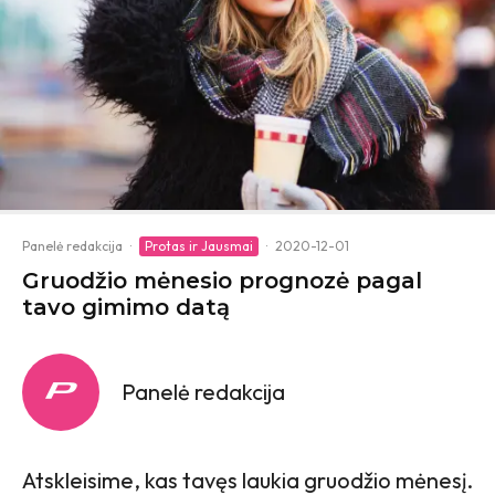
Panelė redakcija
·
Protas ir Jausmai
·
2020-12-01
Gruodžio mėnesio prognozė pagal
tavo gimimo datą
Panelė redakcija
Atskleisime, kas tavęs laukia gruodžio mėnesį.