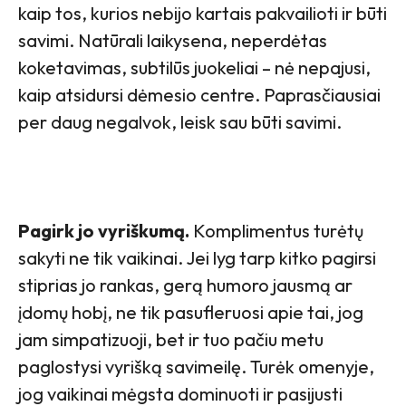
kaip tos, kurios nebijo kartais pakvailioti ir būti
savimi. Natūrali laikysena, neperdėtas
koketavimas, subtilūs juokeliai – nė nepajusi,
kaip atsidursi dėmesio centre. Paprasčiausiai
per daug negalvok, leisk sau būti savimi.
Pagirk jo vyriškumą.
Komplimentus turėtų
sakyti ne tik vaikinai. Jei lyg tarp kitko pagirsi
stiprias jo rankas, gerą humoro jausmą ar
įdomų hobį, ne tik pasufleruosi apie tai, jog
jam simpatizuoji, bet ir tuo pačiu metu
paglostysi vyrišką savimeilę. Turėk omenyje,
jog vaikinai mėgsta dominuoti ir pasijusti