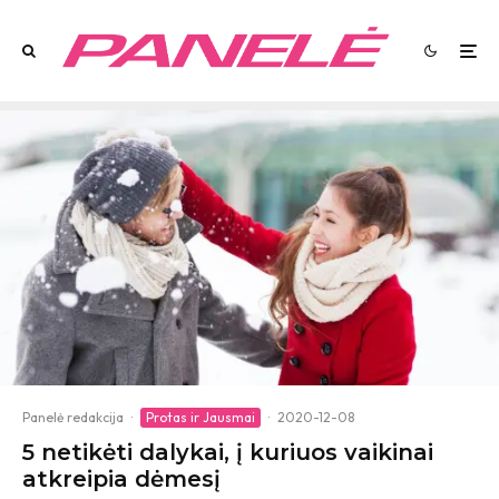
Panelė redakcija
·
Protas ir Jausmai
·
2020-12-08
5 netikėti dalykai, į kuriuos vaikinai
atkreipia dėmesį