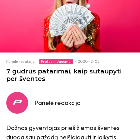
Panelė redakcija
·
Protas ir Jausmai
·
2020-12-02
7 gudrūs patarimai, kaip sutaupyti
per šventes
Panelė redakcija
Dažnas gyventojas prieš žiemos šventes
duoda sau pažadą neišlaidauti ir laikytis