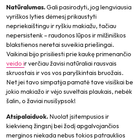
Natūralumas.
Gali pasirodyti, jog lengviausia
vyriškos lyties dėmesį prikaustyti
nepriekaištingu ir ryškiu makiažu, tačiau
nepersistenk – raudonos lūpos ir milžiniškos
blakstienos neretai suveikia priešingai.
Vaikinai bijo prisiliesti prie kaukę primenančio
veido i
r verčiau žavisi natūraliai rausvais
skruostais ir vos vos paryškintais bruožais.
Net jei tavo simpatija pamatė tave visiškai be
jokio makiažo ir vėjo suveltais plaukais, nebėk
šalin, o žaviai nusišypsok!
Atsipalaiduok.
Nuolat įsitempusios ir
kiekvieną žingsnį bei žodį apgalvojančios
merginos niekada nebus tokios patrauklios