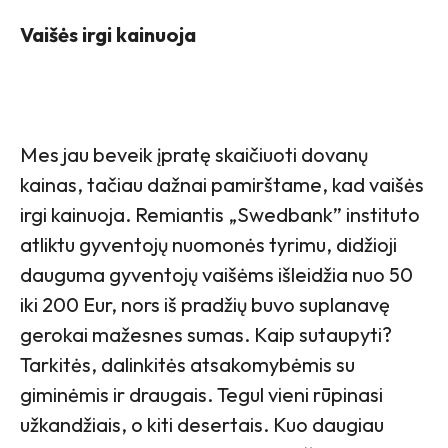
Vaišės irgi kainuoja
Mes jau beveik įpratę skaičiuoti dovanų
kainas, tačiau dažnai pamirštame, kad vaišės
irgi kainuoja. Remiantis „Swedbank” instituto
atliktu gyventojų nuomonės tyrimu, didžioji
dauguma gyventojų vaišėms išleidžia nuo 50
iki 200 Eur, nors iš pradžių buvo suplanavę
gerokai mažesnes sumas. Kaip sutaupyti?
Tarkitės, dalinkitės atsakomybėmis su
giminėmis ir draugais. Tegul vieni rūpinasi
užkandžiais, o kiti desertais. Kuo daugiau