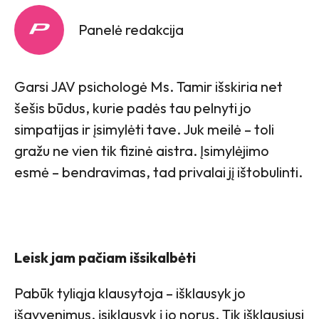
Panelė redakcija
Garsi JAV psichologė Ms. Tamir išskiria net
šešis būdus, kurie padės tau pelnyti jo
simpatijas ir įsimylėti tave. Juk meilė – toli
gražu ne vien tik fizinė aistra. Įsimylėjimo
esmė – bendravimas, tad privalai jį ištobulinti.
Leisk jam pačiam išsikalbėti
Pabūk tyliąja klausytoja – išklausyk jo
išgyvenimus, įsiklausyk į jo norus. Tik išklausiusi