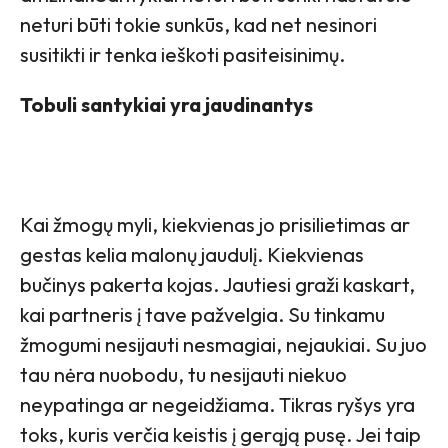
neturi būti tokie sunkūs, kad net nesinori
susitikti ir tenka ieškoti pasiteisinimų.
Tobuli santykiai yra jaudinantys
Kai žmogų myli, kiekvienas jo prisilietimas ar
gestas kelia malonų jaudulį. Kiekvienas
bučinys pakerta kojas. Jautiesi graži kaskart,
kai partneris į tave pažvelgia. Su tinkamu
žmogumi nesijauti nesmagiai, nejaukiai. Su juo
tau nėra nuobodu, tu nesijauti niekuo
neypatinga ar negeidžiama. Tikras ryšys yra
toks, kuris verčia keistis į gerąją pusę. Jei taip