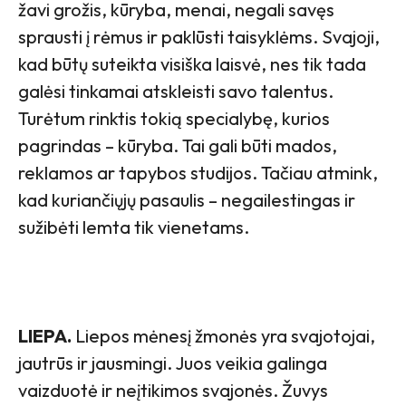
žavi grožis, kūryba, menai, negali savęs
sprausti į rėmus ir paklūsti taisyklėms. Svajoji,
kad būtų suteikta visiška laisvė, nes tik tada
galėsi tinkamai atskleisti savo talentus.
Turėtum rinktis tokią specialybę, kurios
pagrindas – kūryba. Tai gali būti mados,
reklamos ar tapybos studijos. Tačiau atmink,
kad kuriančiųjų pasaulis – negailestingas ir
sužibėti lemta tik vienetams.
LIEPA.
Liepos mėnesį žmonės yra svajotojai,
jautrūs ir jausmingi. Juos veikia galinga
vaizduotė ir neįtikimos svajonės. Žuvys