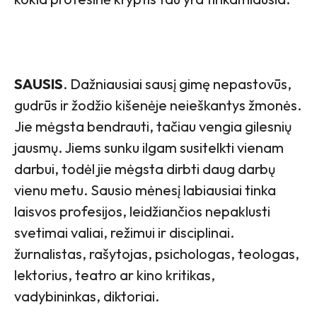
SAUSIS
. Dažniausiai sausį gimę nepastovūs,
gudrūs ir žodžio kišenėje neieškantys žmonės.
Jie mėgsta bendrauti, tačiau vengia gilesnių
jausmų. Jiems sunku ilgam susitelkti vienam
darbui, todėl jie mėgsta dirbti daug darbų
vienu metu. Sausio mėnesį labiausiai tinka
laisvos profesijos, leidžiančios nepaklusti
svetimai valiai, režimui ir disciplinai.
žurnalistas, rašytojas, psichologas, teologas,
lektorius, teatro ar kino kritikas,
vadybininkas, diktoriai.