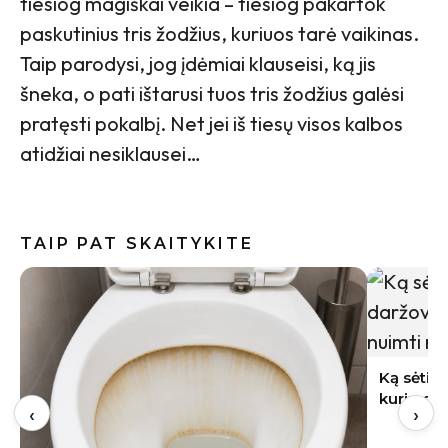
tiesiog magiškai veikia – tiesiog pakartok
paskutinius tris žodžius, kuriuos tarė vaikinas.
Taip parodysi, jog įdėmiai klauseisi, ką jis
šneka, o pati ištarusi tuos tris žodžius galėsi
pratęsti pokalbį. Net jei iš tiesų visos kalbos
atidžiai nesiklausei…
TAIP PAT SKAITYKITE
Indai po 
gali būti
Ką sėti rugpjūtį Lietuvoje: 9 daržovės,
kurių derlių dar spėsite nuimti rudenį
‹
›