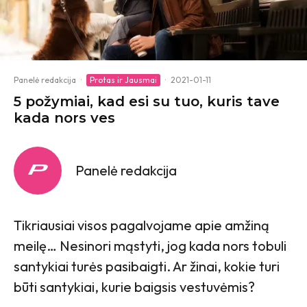
Panelė redakcija
·
Protas ir Jausmai
·
2021-01-11
5 požymiai, kad esi su tuo, kuris tave
kada nors ves
Panelė redakcija
Tikriausiai visos pagalvojame apie amžiną
meilę… Nesinori mąstyti, jog kada nors tobuli
santykiai turės pasibaigti. Ar žinai, kokie turi
būti santykiai, kurie baigsis vestuvėmis?