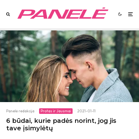
Panelė redakcija
·
Protas ir Jausmai
·
2021-01-11
6 būdai, kurie padės norint, jog jis
tave įsimylėtų