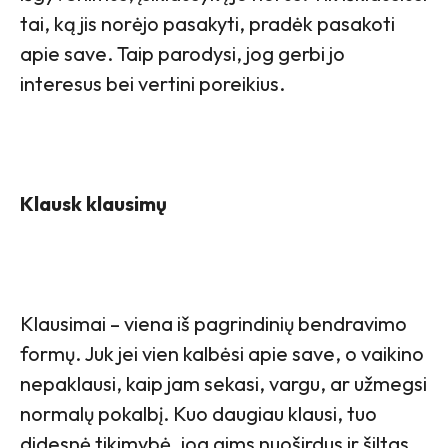
tai, ką jis norėjo pasakyti, pradėk pasakoti
apie save. Taip parodysi, jog gerbi jo
interesus bei vertini poreikius.
Klausk klausimų
Klausimai – viena iš pagrindinių bendravimo
formų. Juk jei vien kalbėsi apie save, o vaikino
nepaklausi, kaip jam sekasi, vargu, ar užmegsi
normalų pokalbį. Kuo daugiau klausi, tuo
didesnė tikimybė, jog gims nuoširdus ir šiltas