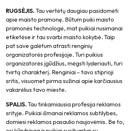
RUGSĖJIS.
Tau vertėtų daugiau pasidomėti
apie maisto pramonę. Būtum puiki maisto
pramonės technologė, mat puikiai nusimanai
etiketėse ir tau svarbi maisto kokybė. Taip
pat save galėtum atrasti renginių
organizatorės profesijoje. Turi puikius
organizatorės įgūdžius, mėgsti lyderiauti, turi
tvirtą charakterį. Renginiai – tavo stiprioji
sritis, visuomet pirma sužinai apie karčiausius
vakarėlius tavo mieste.
SPALIS.
Tau tinkamiausia profesija reklamos
srityje. Puikiai išmanai reklamos subtilybes,
domiesi reklamos pasaulio naujovėmis. Be to,
esi kūrybinga ir puikiai susitvarkai su