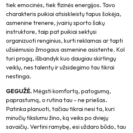
tiek emocinės, tiek fizinės energijos. Tavo
charakteris puikiai atsiskleistų tapus šokėja,
asmenine trenere, įvairių sporto šakų
instruktore, taip pat puikiai sektųsi
organizuoti renginius, kurti reklamas ar tapti
užsiėmusio žmogaus asmenine asistente. Kol
turi progą, išbandyk kuo daugiau skirtingų
veiklų, nes talentų ir užsidegimo tau tikrai
nestinga.
GEGUŽĖ.
Mėgsti komfortą, patogumą,
paprastumą, o rutina tau – ne priešas.
Patinka planuoti, tačiau tikrai nesi ta, kuri
minučių tikslumu žino, ką veiks po dviejų
savaičių. Vertini ramybę, esi uždaro būdo, tau