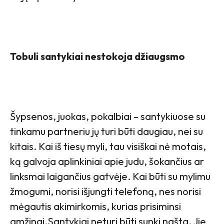
Tobuli santykiai nestokoja džiaugsmo
Šypsenos, juokas, pokalbiai – santykiuose su
tinkamu partneriu jų turi būti daugiau, nei su
kitais. Kai iš tiesų myli, tau visiškai nė motais,
ką galvoja aplinkiniai apie judu, šokančius ar
linksmai laigančius gatvėje. Kai būti su mylimu
žmogumi, norisi išjungti telefoną, nes norisi
mėgautis akimirkomis, kurias prisiminsi
amžinai.Santykiai neturi būti sunki našta. Jie