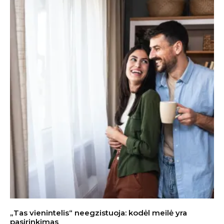
„Tas vienintelis“ neegzistuoja: kodėl meilė yra
pasirinkimas