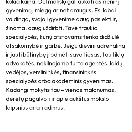
kokia kaina. Dėl mokslų gali aukoti asmeninį
gyvenimą, miegą ar net draugus. Esi labai
valdinga, svajoji gyvenime daug pasiekti ir,
žinoma, daug uždirbti. Tave traukia
specialybės, kurių atstovams tenka didžiulė
atsakomybė ir garbė. Jeigu dievini adrenaliną
ir jauti būtinybę įrodinėti savo tiesas, tau tiktų
advokatės, nekilnojamo turto agentės, laidų
vedėjos, verslininkės, finansininkės
specialybės arba akademinis gyvenimas.
Kadangi mokytis tau – vienas malonumas,
derėtų pagalvoti ir apie aukštus mokslo
laipsnius ar atradimus.