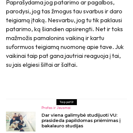
Paprašydama jog patarimo ar pagalbos,
parodysi, jog tas žmogus tau svarbus ir daro
teigiamą įtaką. Nesvarbu, jog tu tik paklausi
patarimo, ką šiandien apsirengti. Net ir toks
mažmožis pamalonins vaikiną ir kartu
suformuos teigiamą nuomonę apie tave. Juk
vaikinai taip pat gana jautriai reaguoja į tai,
su jais elgiesi šiltai ar šaltai.
Taip pat žr
Protas ir Jausmai
Dar viena galimybė studijuoti VU:
prasideda papildomas priėmimas į
bakalauro studijas