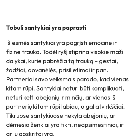
Tobuli santykiai yra paprasti
Iš esmės santykiai yra pagrįsti emocine ir
fizine trauka. Todėl ryšį stiprina visokie maži
dalykai, kurie pabrėžia tą trauką – gestai,
žodžiai, dovanėlės, prisilietimai ir pan.
Partneriai savo veiksmais parodo, kad vienas
kitam rūpi. Santykiai neturi būti komplikuoti,
neturi kelti abejonių ir minčių, ar vienas iš
partnerių kitam rūpi labiau, o gal atvirkščiai.
Tikruose santykiuose nekyla abejonių, ar
dėmesio ženklai yra tikri, neapsimestiniai, ir
ar jų apskritai yra.