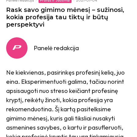
Panelė redakcija
·
Protas ir Jausmai
·
2021-01-04
Rask savo gimimo mėnesį – sužinosi,
kokia profesija tau tiktų ir būtų
perspektyvi
Panelė redakcija
Ne kiekvienas, pasirinkęs profesinį kelią, juo
eina. Eksperimentuoti galima, tačiau norint
apsisaugoti nuo streso keičiant profesinę
kryptį, reikėtų žinoti, kokia profesija yra
rekomenduotina. Šį kartą pasitelksime
gimimo mėnesį, kuris gali tiksliai nusakyti
asmenines savybes, o kartu ir pasufleruoti,
kokia profesinė kryptis tau yra tinkamiausia.