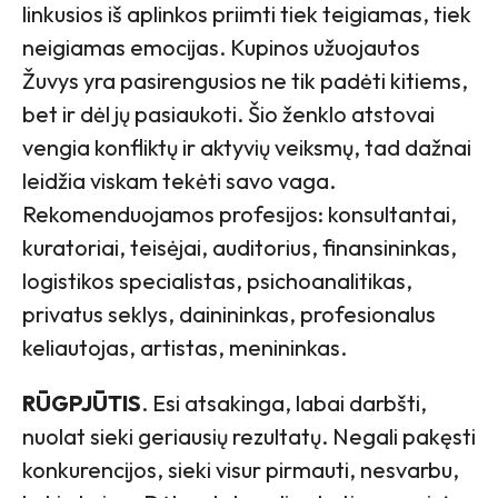
linkusios iš aplinkos priimti tiek teigiamas, tiek
neigiamas emocijas. Kupinos užuojautos
Žuvys yra pasirengusios ne tik padėti kitiems,
bet ir dėl jų pasiaukoti. Šio ženklo atstovai
vengia konfliktų ir aktyvių veiksmų, tad dažnai
leidžia viskam tekėti savo vaga.
Rekomenduojamos profesijos: konsultantai,
kuratoriai, teisėjai, auditorius, finansininkas,
logistikos specialistas, psichoanalitikas,
privatus seklys, dainininkas, profesionalus
keliautojas, artistas, menininkas.
RŪGPJŪTIS
. Esi atsakinga, labai darbšti,
nuolat sieki geriausių rezultatų. Negali pakęsti
konkurencijos, sieki visur pirmauti, nesvarbu,