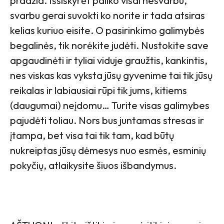
pradžia. Išsiskyrėt paliko visai nesvarbu,
svarbu gerai suvokti ko norite ir tada atsiras
kelias kuriuo eisite. O pasirinkimo galimybės
begalinės, tik norėkite judėti. Nustokite save
apgaudinėti ir tyliai viduje graužtis, kankintis,
nes viskas kas vyksta jūsų gyvenime tai tik jūsų
reikalas ir labiausiai rūpi tik jums, kitiems
(daugumai) neįdomu… Turite visas galimybes
pajudėti toliau. Nors bus juntamas stresas ir
įtampa, bet visa tai tik tam, kad būtų
nukreiptas jūsų dėmesys nuo esmės, esminių
pokyčių, atlaikysite šiuos išbandymus.