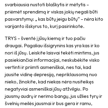
svarbiausia nustoti blaškytis ir mėtytis –
priėmėt sprendimą ir viskas jokių negali būti
pasvarstymų: „ kas būtų jeigu būtų“ – nėra kito
varijanto išskyrus to, kurį pasirinkote.
TRYS – šventė į jūsų kiemą ir tuo pačiu
draugai. Pagaliau išsigrynins kas yra kas ir ko
nori iš jūsų. Leiskite laisvai tekėti mintims, jus
pasiekiančiai informacijai, neskubėkite visko
vertinti ir priimti asmeniškai, nes tai, kad
jausite vidinę depresiją, nepriklausomą nuo
nieko, žinokite, kad niekas nėra nusiteikęs
negatyviai asmeniškai jūsų atžvilgiu. Po
jausmų audrų ir nerimo bangų, jus užlies tyrų ir
švelnių meilės jausmai ir bus gera ir ramu,