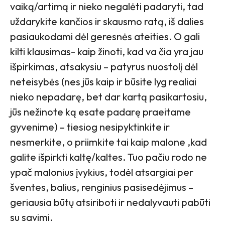
vaiką/artimą ir nieko negalėti padaryti, tad
uždarykite kančios ir skausmo ratą, iš dalies
pasiaukodami dėl geresnės ateities. O gali
kilti klausimas- kaip žinoti, kad va čia yra jau
išpirkimas, atsakysiu – patyrus nuostolį dėl
neteisybės (nes jūs kaip ir būsite lyg realiai
nieko nepadarę, bet dar kartą pasikartosiu,
jūs nežinote ką esate padarę praeitame
gyvenime) – tiesiog nesipyktinkite ir
nesmerkite, o priimkite tai kaip malone ,kad
galite išpirkti kaltę/kaltes. Tuo pačiu rodo ne
ypač malonius įvykius, todėl atsargiai per
šventes, balius, renginius pasisedėjimus –
geriausia būtų atsiriboti ir nedalyvauti pabūti
su savimi.