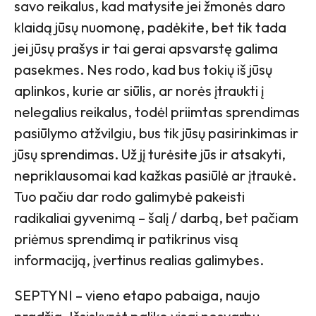
savo reikalus, kad matysite jei žmonės daro
klaidą jūsų nuomonę, padėkite, bet tik tada
jei jūsų prašys ir tai gerai apsvarstę galima
pasekmes. Nes rodo, kad bus tokių iš jūsų
aplinkos, kurie ar siūlis, ar norės įtraukti į
nelegalius reikalus, todėl priimtas sprendimas
pasiūlymo atžvilgiu, bus tik jūsų pasirinkimas ir
jūsų sprendimas. Už jį turėsite jūs ir atsakyti,
nepriklausomai kad kažkas pasiūlė ar įtraukė.
Tuo pačiu dar rodo galimybė pakeisti
radikaliai gyvenimą – šalį / darbą, bet pačiam
priėmus sprendimą ir patikrinus visą
informaciją, įvertinus realias galimybes.
SEPTYNI – vieno etapo pabaiga, naujo