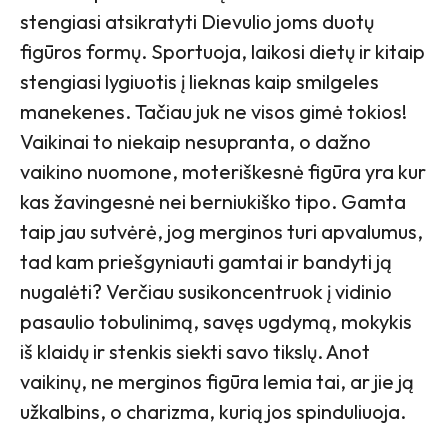
stengiasi atsikratyti Dievulio joms duotų
figūros formų. Sportuoja, laikosi dietų ir kitaip
stengiasi lygiuotis į lieknas kaip smilgeles
manekenes. Tačiau juk ne visos gimė tokios!
Vaikinai to niekaip nesupranta, o dažno
vaikino nuomone, moteriškesnė figūra yra kur
kas žavingesnė nei berniukiško tipo. Gamta
taip jau sutvėrė, jog merginos turi apvalumus,
tad kam priešgyniauti gamtai ir bandyti ją
nugalėti? Verčiau susikoncentruok į vidinio
pasaulio tobulinimą, savęs ugdymą, mokykis
iš klaidų ir stenkis siekti savo tikslų. Anot
vaikinų, ne merginos figūra lemia tai, ar jie ją
užkalbins, o charizma, kurią jos spinduliuoja.