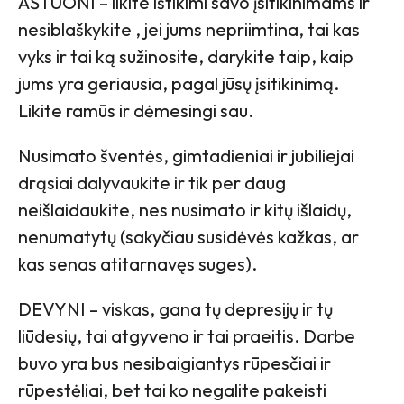
AŠTUONI – likite ištikimi savo įsitikinimams ir
nesiblaškykite , jei jums nepriimtina, tai kas
vyks ir tai ką sužinosite, darykite taip, kaip
jums yra geriausia, pagal jūsų įsitikinimą.
Likite ramūs ir dėmesingi sau.
Nusimato šventės, gimtadieniai ir jubiliejai
drąsiai dalyvaukite ir tik per daug
neišlaidaukite, nes nusimato ir kitų išlaidų,
nenumatytų (sakyčiau susidėvės kažkas, ar
kas senas atitarnavęs suges).
DEVYNI – viskas, gana tų depresijų ir tų
liūdesių, tai atgyveno ir tai praeitis. Darbe
buvo yra bus nesibaigiantys rūpesčiai ir
rūpestėliai, bet tai ko negalite pakeisti