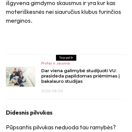
išgyvena gimdymo skausmus ir yra kur kas
moteriškesnės nei siauručius klubus turinčios
merginos.
Taip pat žr
Protas ir Jausmai
Dar viena galimybė studijuoti VU:
prasideda papildomas priėmimas į
bakalauro studijas
2026-08-04
Didesnis pilvukas
Pūpsantis pilvukas neduoda tau ramybės?