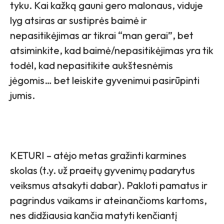
tyku. Kai kažką gauni gero malonaus, viduje
lyg atsiras ar sustiprės baimė ir
nepasitikėjimas ar tikrai “man gerai”, bet
atsiminkite, kad baimė/nepasitikėjimas yra tik
todėl, kad nepasitikite aukštesnėmis
jėgomis… bet leiskite gyvenimui pasirūpinti
jumis.
KETURI – atėjo metas gražinti karmines
skolas (t.y. už praeitų gyvenimų padarytus
veiksmus atsakyti dabar). Pakloti pamatus ir
pagrindus vaikams ir ateinančioms kartoms,
nes didžiausia kančia matyti kenčiantį