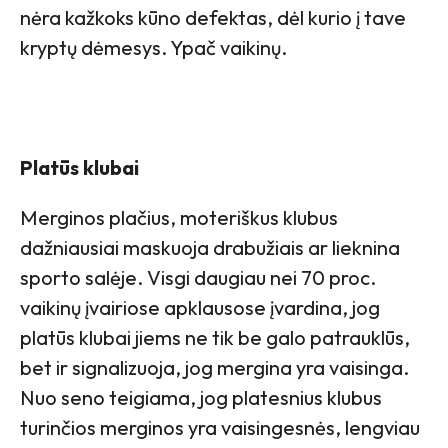
nėra kažkoks kūno defektas, dėl kurio į tave
kryptų dėmesys. Ypač vaikinų.
Platūs klubai
Merginos plačius, moteriškus klubus
dažniausiai maskuoja drabužiais ar lieknina
sporto salėje. Visgi daugiau nei 70 proc.
vaikinų įvairiose apklausose įvardina, jog
platūs klubai jiems ne tik be galo patrauklūs,
bet ir signalizuoja, jog mergina yra vaisinga.
Nuo seno teigiama, jog platesnius klubus
turinčios merginos yra vaisingesnės, lengviau