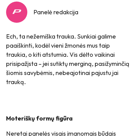
Panelė redakcija
Ech, ta nežemiška trauka. Sunkiai galime
paaiškinti, kodėl vieni žmonės mus taip
traukia, o kiti atstumia. Vis dėlto vaikinai
prisipažįsta – jei sutiktų merginą, pasižyminčią
šiomis savybėmis, nebeajotinai pajustu jai
trauką.
Moteriškų formų figūra
Neretai panelės visais įmanomais būdais