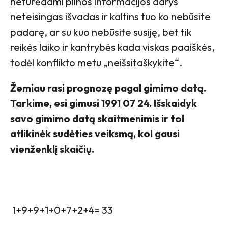
neturėdami pilnos informacijos darys
neteisingas išvadas ir kaltins tuo ko nebūsite
padarę, ar su kuo nebūsite susiję, bet tik
reikės laiko ir kantrybės kada viskas paaiškės,
todėl konflikto metu „neišsitaškykite“.
Žemiau rasi prognozę pagal gimimo datą.
Tarkime, esi gimusi 1991 07 24. Išskaidyk
savo gimimo datą skaitmenimis ir tol
atlikinėk sudėties veiksmą, kol gausi
vienženklį skaičių.
1+9+9+1+0+7+2+4= 33