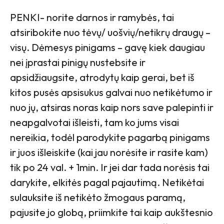
PENKI- norite darnos ir ramybės, tai
atsiribokite nuo tėvų/ uošvių/netikrų draugų –
visų. Dėmesys pinigams – gavę kiek daugiau
nei įprastai pinigų nustebsite ir
apsidžiaugsite, atrodytų kaip gerai, bet iš
kitos pusės apsisukus galvai nuo netikėtumo ir
nuo jų, atsiras noras kaip nors save palepinti ir
neapgalvotai išleisti, tam ko jums visai
nereikia, todėl parodykite pagarbą pinigams
ir juos išleiskite (kai jau norėsite ir rasite kam)
tik po 24 val. + 1min. Ir jei dar tada norėsis tai
darykite, elkitės pagal pajautimą. Netikėtai
sulauksite iš netikėto žmogaus paramą,
pajusite jo globą, priimkite tai kaip aukštesnio