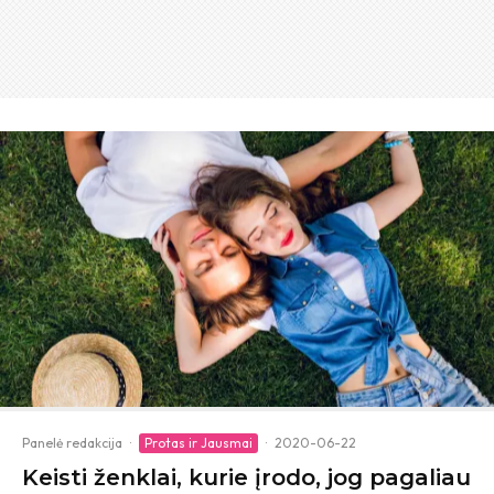
Panelė redakcija
·
Protas ir Jausmai
·
2020-06-22
Keisti ženklai, kurie įrodo, jog pagaliau