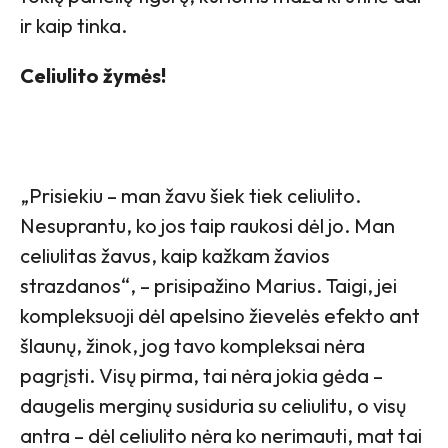
ir kaip tinka.
Celiulito žymės!
„Prisiekiu – man žavu šiek tiek celiulito.
Nesuprantu, ko jos taip raukosi dėl jo. Man
celiulitas žavus, kaip kažkam žavios
strazdanos“, – prisipažino Marius. Taigi, jei
kompleksuoji dėl apelsino žievelės efekto ant
šlaunų, žinok, jog tavo kompleksai nėra
pagrįsti. Visų pirma, tai nėra jokia gėda –
daugelis merginų susiduria su celiulitu, o visų
antra – dėl celiulito nėra ko nerimauti, mat tai