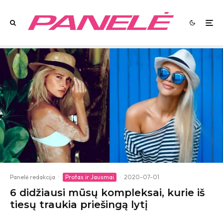
Panelė redakcija
·
Protas ir Jausmai
·
2020-07-01
6 didžiausi mūsų kompleksai, kurie iš
tiesų traukia priešingą lytį