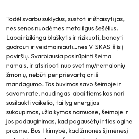
Todėl svarbu suklydus, sustoti ir ištaisyti jas,
nes senos nuodėmes meta ilgus šešėlius.
Labai rizikinga blaškytis ir rizikuoti, bandyti
gudrauti ir veidmainiauti…nes VISKAS išlįs į
paviršių. Svarbiausia pasirūpinti šeima
namais, ir atsiriboti nuo svetimų/nemalonių
žmonių, nebūti per prievartą ar iš
mandagumo. Tas buvimas savo šeimoje ir
savam rate, naudingas labai tiems kas nori
susilaukti vaikelio, tai lyg energijos
sukaupimas, užlaikymas namuose, šeimoje ir
jos padauginimas, kad pagausėtų ir tiesiogine
prasme. Bus tikimybė, kad žmonės šį mėnesį