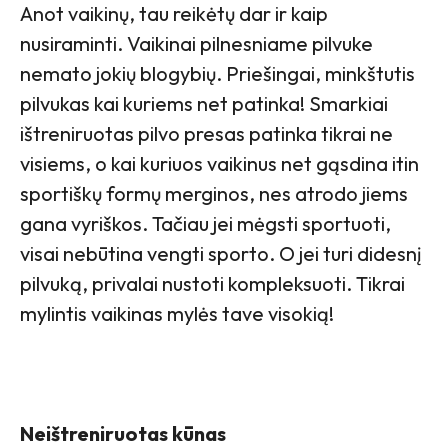
Anot vaikinų, tau reikėtų dar ir kaip
nusiraminti. Vaikinai pilnesniame pilvuke
nemato jokių blogybių. Priešingai, minkštutis
pilvukas kai kuriems net patinka! Smarkiai
ištreniruotas pilvo presas patinka tikrai ne
visiems, o kai kuriuos vaikinus net gąsdina itin
sportiškų formų merginos, nes atrodo jiems
gana vyriškos. Tačiau jei mėgsti sportuoti,
visai nebūtina vengti sporto. O jei turi didesnį
pilvuką, privalai nustoti kompleksuoti. Tikrai
mylintis vaikinas mylės tave visokią!
Neištreniruotas kūnas