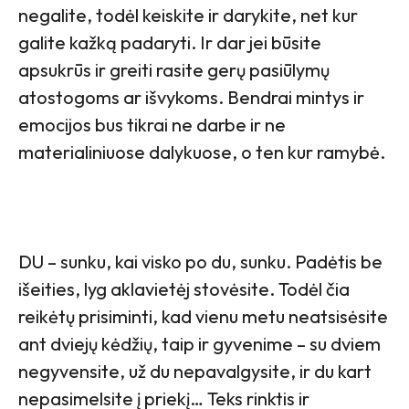
negalite, todėl keiskite ir darykite, net kur
galite kažką padaryti. Ir dar jei būsite
apsukrūs ir greiti rasite gerų pasiūlymų
atostogoms ar išvykoms. Bendrai mintys ir
emocijos bus tikrai ne darbe ir ne
materialiniuose dalykuose, o ten kur ramybė.
DU – sunku, kai visko po du, sunku. Padėtis be
išeities, lyg aklavietėj stovėsite. Todėl čia
reikėtų prisiminti, kad vienu metu neatsisėsite
ant dviejų kėdžių, taip ir gyvenime – su dviem
negyvensite, už du nepavalgysite, ir du kart
nepasimelsite į priekį… Teks rinktis ir