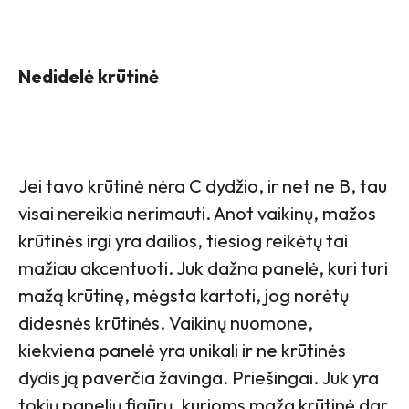
Nedidelė krūtinė
Jei tavo krūtinė nėra C dydžio, ir net ne B, tau
visai nereikia nerimauti. Anot vaikinų, mažos
krūtinės irgi yra dailios, tiesiog reikėtų tai
mažiau akcentuoti. Juk dažna panelė, kuri turi
mažą krūtinę, mėgsta kartoti, jog norėtų
didesnės krūtinės. Vaikinų nuomone,
kiekviena panelė yra unikali ir ne krūtinės
dydis ją paverčia žavinga. Priešingai. Juk yra
tokių panelių figūrų, kurioms maža krūtinė dar