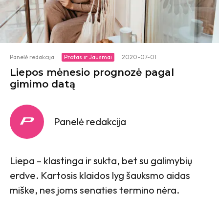
Panelė redakcija
·
Protas ir Jausmai
·
2020-07-01
Liepos mėnesio prognozė pagal
gimimo datą
Panelė redakcija
Liepa – klastinga ir sukta, bet su galimybių
erdve. Kartosis klaidos lyg šauksmo aidas
miške, nes joms senaties termino nėra.