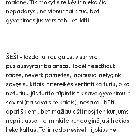
malonę. Tik mokytis reikės ir nieko čia
nepadarysi, ne vienur tai kitus, bet
gyvenimas jus vers tobulėti kilti.
ŠEŠI – lazda turi du galus, visur yra
pusiausvyra ir balansas. Todėl nesidžiauk
radęs, neverk pametęs, labiausiai nelygink
savęs su kitais ir nereikės vertinti ką turiu, o ko
neturiu… jūs turite rūpintis tik savo gyvenimu ir
savimi (na savais reikalais), nesakau būti
apatiškiem , bet mažiau kišti nosį ten kur jums
nepriklauso – atminkite kur du ginčijasi trečias
lieka kaltas. Tai ir rodo nesivelti į jokius ne