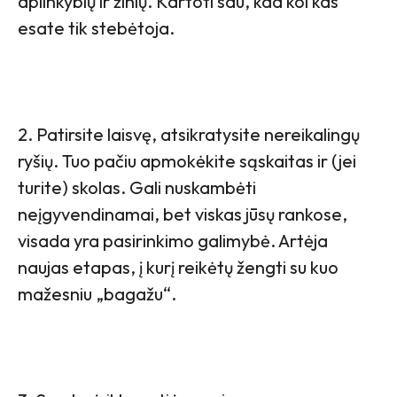
aplinkybių ir žinių. Kartoti sau, kad kol kas
esate tik stebėtoja.
2. Patirsite laisvę, atsikratysite nereikalingų
ryšių. Tuo pačiu apmokėkite sąskaitas ir (jei
turite) skolas. Gali nuskambėti
neįgyvendinamai, bet viskas jūsų rankose,
visada yra pasirinkimo galimybė. Artėja
naujas etapas, į kurį reikėtų žengti su kuo
mažesniu „bagažu“.