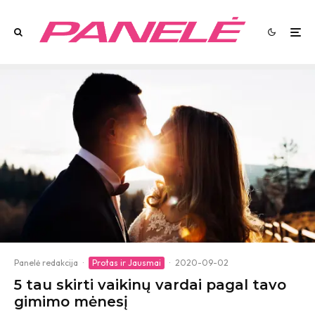
Panelė redakcija
·
Protas ir Jausmai
·
2020-09-02
5 tau skirti vaikinų vardai pagal tavo
gimimo mėnesį