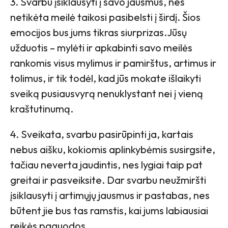
3. Svarbu įsiklausyti į savo jausmus, nes
netikėta meilė taikosi pasibelsti į širdį. Šios
emocijos bus jums tikras siurprizas.Jūsų
užduotis – mylėti ir apkabinti savo meilės
rankomis visus mylimus ir pamirštus, artimus ir
tolimus, ir tik todėl, kad jūs mokate išlaikyti
sveiką pusiausvyrą nenuklystant nei į vieną
kraštutinumą.
4. Sveikata, svarbu pasirūpinti ja, kartais
nebus aišku, kokiomis aplinkybėmis susirgsite,
tačiau neverta jaudintis, nes lygiai taip pat
greitai ir pasveiksite. Dar svarbu neužmiršti
įsiklausyti į artimųjų jausmus ir pastabas, nes
būtent jie bus tas ramstis, kai jums labiausiai
reikės paguodos.