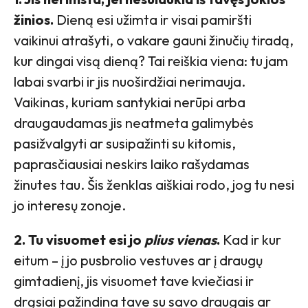
žinios.
Dieną esi užimta ir visai pamiršti
vaikinui atrašyti, o vakare gauni žinučių tiradą,
kur dingai visą dieną? Tai reiškia viena: tu jam
labai svarbi ir jis nuoširdžiai nerimauja.
Vaikinas, kuriam santykiai nerūpi arba
draugaudamas jis neatmeta galimybės
pasižvalgyti ar susipažinti su kitomis,
paprasčiausiai neskirs laiko rašydamas
žinutes tau. Šis ženklas aiškiai rodo, jog tu nesi
jo interesų zonoje.
2. Tu visuomet esi jo
plius vienas
.
Kad ir kur
eitum – į jo pusbrolio vestuves ar į draugų
gimtadienį, jis visuomet tave kviečiasi ir
drąsiai pažindina tave su savo draugais ar