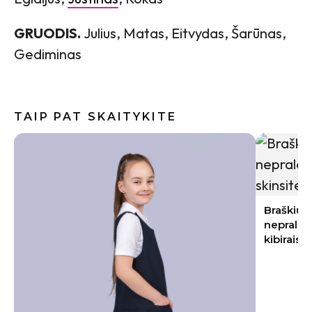
GRUODIS.
Julius, Matas, Eitvydas, Šarūnas,
Gediminas
TAIP PAT SKAITYKITE
Baklažan
kremiška,
užkandži
Braškių sodinimas rugpjūtį 2026:
nepraleiskite šių datų – kitąmet skinsite
kibirais