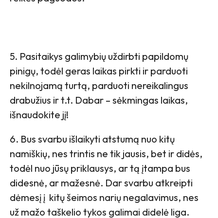
5. Pasitaikys galimybių uždirbti papildomų
pinigų, todėl geras laikas pirkti ir parduoti
nekilnojamą turtą, parduoti nereikalingus
drabužius ir t.t. Dabar – sėkmingas laikas,
išnaudokite jį!
6. Bus svarbu išlaikyti atstumą nuo kitų
namiškių, nes trintis ne tik jausis, bet ir didės,
todėl nuo jūsų priklausys, ar tą įtampa bus
didesnė, ar mažesnė. Dar svarbu atkreipti
dėmesį į kitų šeimos narių negalavimus, nes
už mažo taškelio tykos galimai didelė liga.