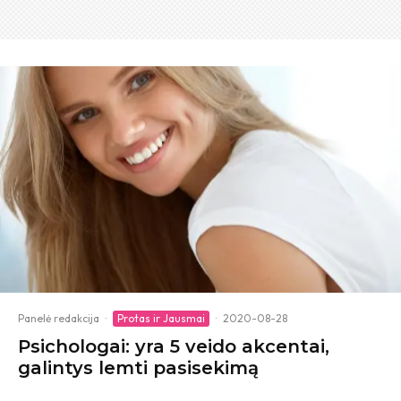
Panelė redakcija
·
Protas ir Jausmai
·
2020-08-28
Psichologai: yra 5 veido akcentai,
galintys lemti pasisekimą