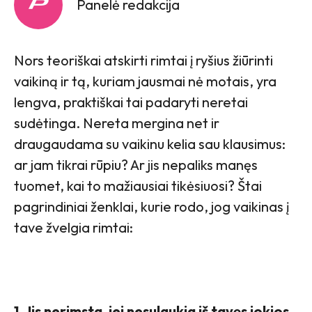
Panelė redakcija
Nors teoriškai atskirti rimtai į ryšius žiūrinti
vaikiną ir tą, kuriam jausmai nė motais, yra
lengva, praktiškai tai padaryti neretai
sudėtinga. Nereta mergina net ir
draugaudama su vaikinu kelia sau klausimus:
ar jam tikrai rūpiu? Ar jis nepaliks manęs
tuomet, kai to mažiausiai tikėsiuosi? Štai
pagrindiniai ženklai, kurie rodo, jog vaikinas į
tave žvelgia rimtai:
1. Jis nerimsta, jei nesulaukia iš tavęs jokios