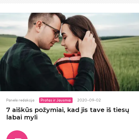
Panelė redakcija
·
Protas ir Jausmai
·
2020-09-02
7 aiškūs požymiai, kad jis tave iš tiesų
labai myli