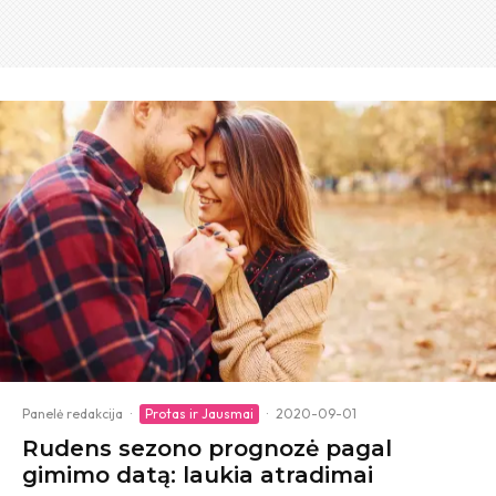
Panelė redakcija
·
Protas ir Jausmai
·
2020-09-01
Rudens sezono prognozė pagal
gimimo datą: laukia atradimai