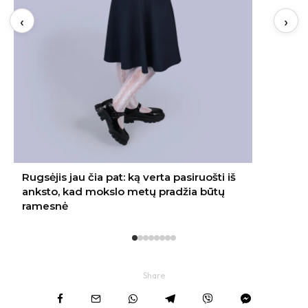
‹
›
Share