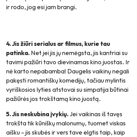
ir rodo, jog esi jam brangi.
4. Jis žiūri serialus ar filmus, kurie tau
patinka.
Net jei jis jų nemėgsta, jis kantriai su
tavimi pažiūri tavo dievinamas kino juostas. Ir
nė karto nepabamba! Daugelis vaikinų negali
pakęsti romantiškų komedijų, tačiau mylintis
vyriškosios lyties atstovai su simpatija būtinai
pažiūrės jos trokštamą kino juostą.
5. Jis neskubina įvykių.
Jei vaikinas iš tavęs
trokšta tik kūniškų malonumų, tuomet viskas
aišku – jis skubės ir vers tave elgtis taip, kaip