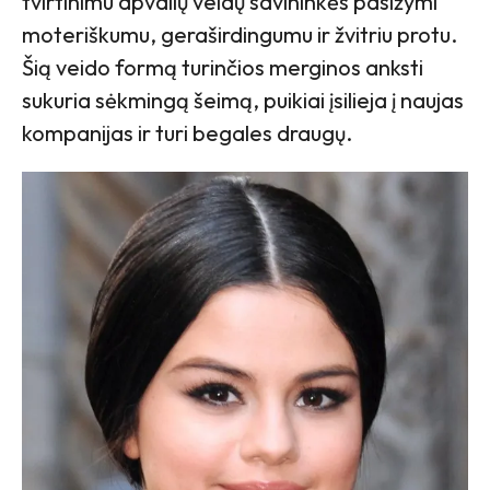
tvirtinimu apvalių veidų savininkės pasižymi
moteriškumu, geraširdingumu ir žvitriu protu.
Šią veido formą turinčios merginos anksti
sukuria sėkmingą šeimą, puikiai įsilieja į naujas
kompanijas ir turi begales draugų.