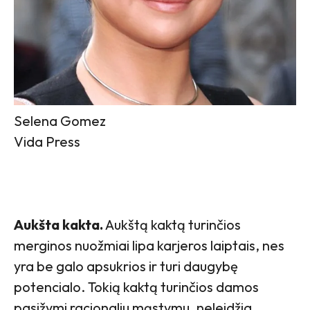
Selena Gomez
Vida Press
Aukšta kakta.
Aukštą kaktą turinčios
merginos nuožmiai lipa karjeros laiptais, nes
yra be galo apsukrios ir turi daugybę
potencialo. Tokią kaktą turinčios damos
pasižymi racionaliu mąstymu, neleidžia