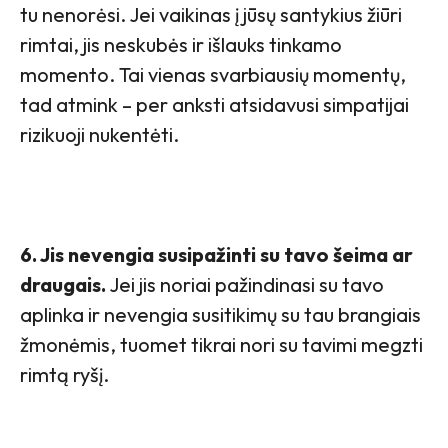
tu nenorėsi. Jei vaikinas į jūsų santykius žiūri
rimtai, jis neskubės ir išlauks tinkamo
momento. Tai vienas svarbiausių momentų,
tad atmink – per anksti atsidavusi simpatijai
rizikuoji nukentėti.
6. Jis nevengia susipažinti su tavo šeima ar
draugais.
Jei jis noriai pažindinasi su tavo
aplinka ir nevengia susitikimų su tau brangiais
žmonėmis, tuomet tikrai nori su tavimi megzti
rimtą ryšį.