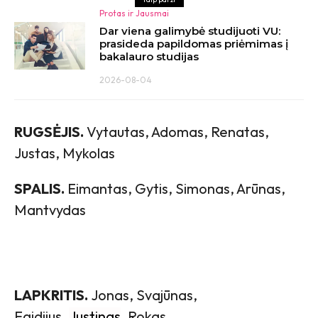
Protas ir Jausmai
Dar viena galimybė studijuoti VU:
prasideda papildomas priėmimas į
bakalauro studijas
2026-08-04
RUGSĖJIS.
Vytautas, Adomas, Renatas,
Justas, Mykolas
SPALIS.
Eimantas, Gytis, Simonas, Arūnas,
Mantvydas
LAPKRITIS.
Jonas, Svajūnas,
Egidijus,
Justinas
, Rokas