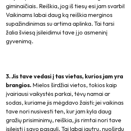
giminaičiais. Reiškia, jog iš tiesų esi jam svarbi!
Vaikinams labai daug ką reiškia merginos
supažindinimas su artima aplinka. Tai tarsi
žalia šviesą įsileidimui tave į jo asmeninį
gyvenimą.
3. Jis tave vedasi į tas vietas, kurios jam yra
brangios.
Mielos širdžiai vietos, tokios kaip
įvairiausi vaikystės parkai, tėvų namai ar
sodas, kuriame jis mėgdavo žaisti: jei vaikinas
tave nori nusivesti ten, kur jam kyla daug
gražių prisiminimų, reiškia, jis rimtai nori tave
įsileisti į savo pasaulį. Tai labai jautru, nuoširdu