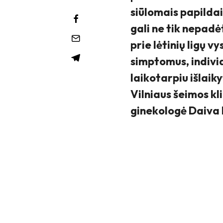
siūlomais papildais
gali ne tik nepadė
prie lėtinių ligų 
simptomus, individu
laikotarpiu išlai
Vilniaus šeimos kl
ginekologė Daiva 