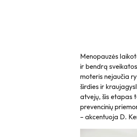
Menopauzės laikota
ir bendrą sveikatos 
moteris nejaučia r
širdies ir kraujagys
atvejų, šis etapas 
prevencinių priemoni
– akcentuoja D. Ke