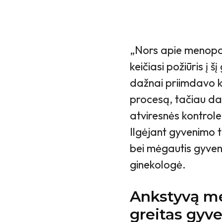
„Nors apie menopau
keičiasi požiūris į 
dažnai priimdavo 
procesą, tačiau da
atviresnės kontrol
Ilgėjant gyvenimo tru
bei mėgautis gyven
ginekologė.
Ankstyvą me
greitas gy