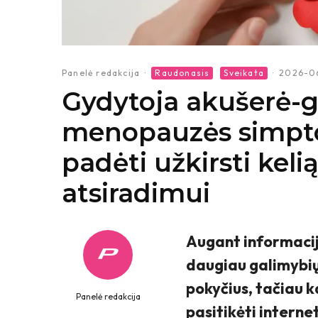
Panelė redakcija
·
Raudonasis
Sveikata
·
2026-0
Gydytoja akušerė-g
menopauzės simpto
padėti užkirsti kelią
atsiradimui
Augant informaci
daugiau galimybių
pokyčius, tačiau ka
Panelė redakcija
pasitikėti interne