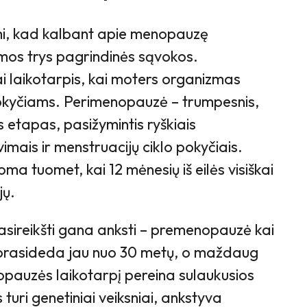
mi, kad kalbant apie menopauzę
amos trys pagrindinės sąvokos.
 laikotarpis, kai moters organizmas
okyčiams. Perimenopauzė – trumpesnis,
s etapas, pasižymintis ryškiais
imais ir menstruacijų ciklo pokyčiais.
 tuomet, kai 12 mėnesių iš eilės visiškai
jų.
pasireikšti gana anksti – premenopauzė kai
prasideda jau nuo 30 metų, o maždaug
opauzės laikotarpį pereina sulaukusios
turi genetiniai veiksniai, ankstyva