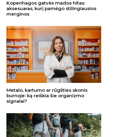
Kopenhagos gatvės mados hitas:
aksesuaras, kurį pamėgo stilingiausios
merginos
Metalo, kartumo ar rūgšties skonis
burnoje: ką reiškia šie organizmo
signalai?