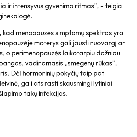
a ir intensyvus gyvenimo ritmas”, – teigia
ginekologė.
sį, kad menopauzės simptomų spektras yra
enopauzėje moterys gali jausti nuovargį ar
mus, o perimenopauzės laikotarpiu dažniau
o bangos, vadinamasis „smegenų rūkas”,
oris. Dėl hormoninių pokyčių taip pat
ivinė, gali atsirasti skausmingi lytiniai
šlapimo takų infekcijos.