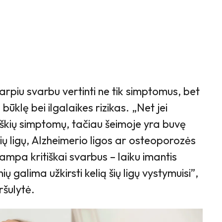
rpiu svarbu vertinti ne tik simptomus, bet
būklę bei ilgalaikes rizikas. „Net jei
yškių simptomų, tačiau šeimoje yra buvę
lių ligų, Alzheimerio ligos ar osteoporozės
tampa kritiškai svarbus – laiku imantis
ų galima užkirsti kelią šių ligų vystymuisi”,
ršulytė.