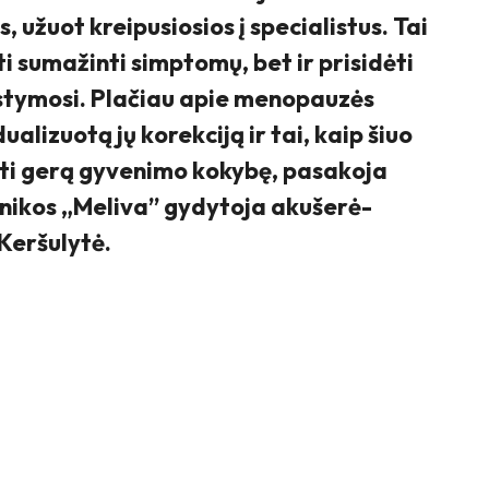
, užuot kreipusiosios į specialistus. Tai
ti sumažinti simptomų, bet ir prisidėti
vystymosi. Plačiau apie menopauzės
alizuotą jų korekciją ir tai, kaip šiuo
kyti gerą gyvenimo kokybę, pasakoja
inikos „Meliva” gydytoja akušerė-
Keršulytė.