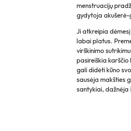
menstruacijų pradži
gydytoja akušerė-
Ji atkreipia dėme
labai platus. Prem
virškinimo sutriki
pasireiškia karšči
gali didėti kūno sv
sausėja makšties gle
santykiai, dažnėja 