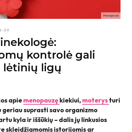
Menopauzė
6-09
inekologė:
mų kontrolė gali
 lėtinių ligų
jos apie
menopauzę
kiekiui,
moterys
turi
 geriau suprasti savo organizmo
rtu kyla ir iššūkių – dalis jų linkusios
te skleidžiamomis istorijomis ar