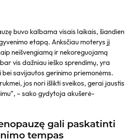
zę buvo kalbama visais laikais, šiandien
šį gyvenimo etapą. Anksčiau moterys jį
kaip neišvengiamą ir nekoreguojamą
bar vis dažniau ieško sprendimų, yra
ei bei savijautos gerinimo priemonėms.
kmei, jos nori išlikti sveikos, gerai jaustis
imu”, – sako gydytoja akušerė-
nopauzę gali paskatinti
venimo tempas