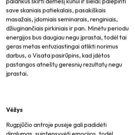
palankus skirti dėmesį kūnui ir sielai: palepinti
save skaniais patiekalais, pasakiškais
masažais, įdomiais seminarais, renginiais,
džiuginančiais pirkiniais ir pan. Minėtu periodu
energijos bus daugiau negu įprastai, todėl tai
geras metas entuziastingai atlikti norimus
darbus, o Visata pasirūpins, kad įdėtos
pastangos atneštų geresnių rezultatų negu
įprastai.
Vėžys
Rugpjūčio antroje pusėje gali padidėti
dirglumas, suintensyvėti emocijos, todėl