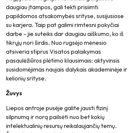
daugiau įtampos, gali tekti prisiimti
papildomos atsakomybės srityse, susijusiose
su karjera. Taip pat galimi rimtesni pokyčiai
darbe – jie suteiks dar daugiau aiškumo, ko iš
tikrųjų nori širdis. Nuo rugsėjo mėnesio
atsiveria stiprus Visatos palaikymas
pasaulėžiūros plėtimo klausimais: aktyvinsis
susidomėjimas naujais dalykais akademinėje ir
kelionių srityse.
Žuvys
Liepos antroje pusėje galite jausti fizinį
silpnumą ir norą pailsėti nuo bet kokių
intelektualinių resursų reikalaujančių temų.