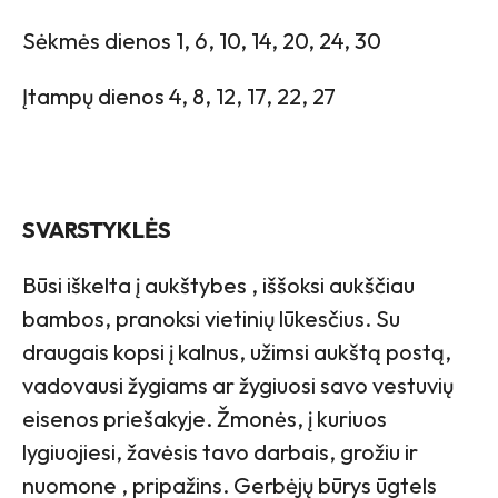
Sėkmės dienos 1, 6, 10, 14, 20, 24, 30
Įtampų dienos 4, 8, 12, 17, 22, 27
SVARSTYKLĖS
Būsi iškelta į aukštybes , iššoksi aukščiau
bambos, pranoksi vietinių lūkesčius. Su
draugais kopsi į kalnus, užimsi aukštą postą,
vadovausi žygiams ar žygiuosi savo vestuvių
eisenos priešakyje. Žmonės, į kuriuos
lygiuojiesi, žavėsis tavo darbais, grožiu ir
nuomone , pripažins. Gerbėjų būrys ūgtels