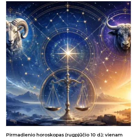
Pirmadienio horoskopas (rugpjūčio 10 d.): vienam