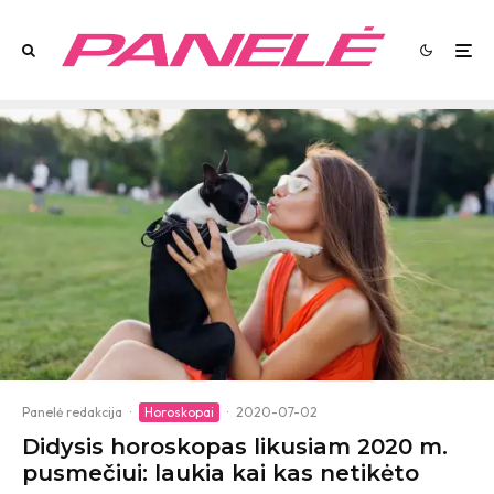
Panelė redakcija
·
Horoskopai
·
2020-07-02
Didysis horoskopas likusiam 2020 m.
pusmečiui: laukia kai kas netikėto