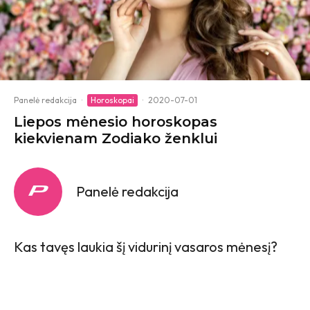
Panelė redakcija
·
Horoskopai
·
2020-07-01
Liepos mėnesio horoskopas
kiekvienam Zodiako ženklui
Panelė redakcija
Kas tavęs laukia šį vidurinį vasaros mėnesį?