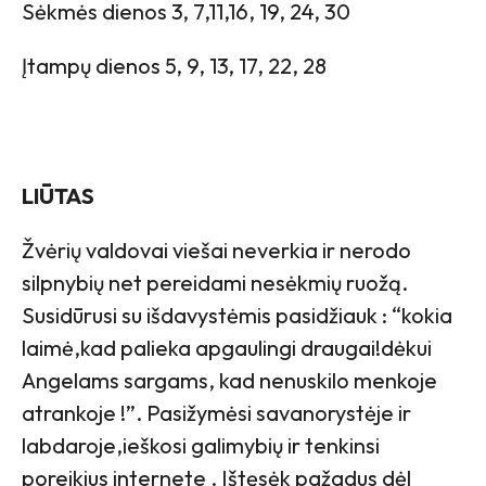
Sėkmės dienos 3, 7,11,16, 19, 24, 30
Įtampų dienos 5, 9, 13, 17, 22, 28
LIŪTAS
Žvėrių valdovai viešai neverkia ir nerodo
silpnybių net pereidami nesėkmių ruožą.
Susidūrusi su išdavystėmis pasidžiauk : “kokia
laimė,kad palieka apgaulingi draugai!dėkui
Angelams sargams, kad nenuskilo menkoje
atrankoje !”. Pasižymėsi savanorystėje ir
labdaroje,ieškosi galimybių ir tenkinsi
poreikius internete . Ištęsėk pažadus dėl