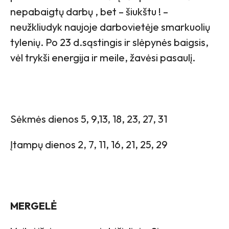
nepabaigtų darbų , bet – šiukštu ! –
neužkliudyk naujoje darbovietėje smarkuolių
tylenių. Po 23 d.sąstingis ir slėpynės baigsis,
vėl trykši energija ir meile, žavėsi pasaulį.
Sėkmės dienos 5, 9,13, 18, 23, 27, 31
Įtampų dienos 2, 7, 11, 16, 21, 25, 29
MERGELĖ