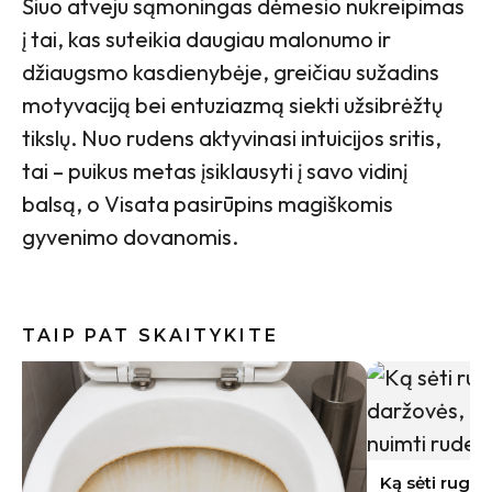
Šiuo atveju sąmoningas dėmesio nukreipimas
į tai, kas suteikia daugiau malonumo ir
džiaugsmo kasdienybėje, greičiau sužadins
motyvaciją bei entuziazmą siekti užsibrėžtų
tikslų. Nuo rudens aktyvinasi intuicijos sritis,
tai – puikus metas įsiklausyti į savo vidinį
balsą, o Visata pasirūpins magiškomis
gyvenimo dovanomis.
TAIP PAT SKAITYKITE
Indai po 
gali būti
Ką sėti rugpjūtį Lietuvoje: 9 daržovės,