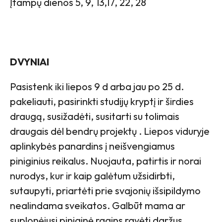
Įtampų dienos 5, 9, 13,17, 22, 28
DVYNIAI
Pasistenk iki liepos 9 d arba jau po 25 d.
pakeliauti, pasirinkti studijų kryptį ir širdies
draugą, susižadėti, susitarti su tolimais
draugais dėl bendrų projektų . Liepos viduryje
aplinkybės panardins į neišvengiamus
piniginius reikalus. Nuojauta, patirtis ir norai
nurodys, kur ir kaip galėtum užsidirbti,
sutaupyti, priartėti prie svajonių išsipildymo
nealindama sveikatos. Galbūt mama ar
suplonėjusi piniginė ragins ravėti daržus,