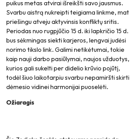
puikus metas atvirai išreikšti savo jausmus.
Svarbu aistrą nukreipti teigiama linkme, mat
priešingu atveju aktyvinsis konfliktų sritis.
Periodas nuo rugpjūčio 15 d. iki lapkričio 15 d.
bus sėkmingas siekti karjeros, lengvai judėsi
norimo tikslo link. Galimi netikėtumai, tokie
kaip nauji darbo pasiūlymai, naujos užduotys,
kurios gali sukelti per didelio krūvio pojūtį,
todėl šiuo laikotarpiu svarbu nepamiršti skirti
dėmesio vidinei harmonijai puoselėti.
Ožiaragis