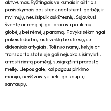
aktyvumas.Ryžtingais veiksmais ir aštriais
pasisakymais pasistenk neatstumti gerbėjų ir
mylimųjų, neužsipulk aukštesnių. Sujaukusi
šventę ar renginį, gali prarasti patikimų
globėjų bei rėmėjų paramą. Pavyks sėkmingai
pakeisti darbą,rasti veiklą be stresų, su
didesniais atlygiais. Toli nuo namų, kelyje ar
transporto stotelėje gali nejuokais įsimylėti,
atrasti rimtą pomėgį, susigrąžinti prarastą
meilę. Liepos gale, kai pagaus pirkimo
manija, neiššvaistyk tiek ilgai kauptų
santaupų.