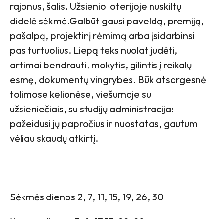
rajonus, šalis. Užsienio loterijoje nuskiltų
didelė sėkmė.Galbūt gausi paveldą, premiją,
pašalpą, projektinį rėmimą arba įsidarbinsi
pas turtuolius. Liepą teks nuolat judėti,
artimai bendrauti, mokytis, gilintis į reikalų
esmę, dokumentų vingrybes. Būk atsargesnė
tolimose kelionėse, viešumoje su
užsieniečiais, su studijų administracija:
pažeidusi jų papročius ir nuostatas, gautum
vėliau skaudų atkirtį.
Sėkmės dienos 2, 7, 11, 15, 19, 26, 30