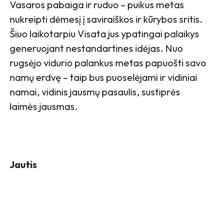
Vasaros pabaiga ir ruduo – puikus metas
nukreipti dėmesį į saviraiškos ir kūrybos sritis.
Šiuo laikotarpiu Visata jus ypatingai palaikys
generuojant nestandartines idėjas. Nuo
rugsėjo vidurio palankus metas papuošti savo
namų erdvę – taip bus puoselėjami ir vidiniai
namai, vidinis jausmų pasaulis, sustiprės
laimės jausmas.
Jautis