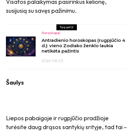
Visatos palaikymas pasirinkus kelionę,
susijusią su savęs pažinimu.
Taip pat žr
Horoskopai
Antradienio horoskopas (rugpjūčio 4
d.): vieno Zodiako ženklo laukia
netikėta pažintis
2026-08-03
Šaulys
Liepos pabaigoje ir rugpjūčio pradžioje
turėsite daug drąsos santykių srityje, tad tai –