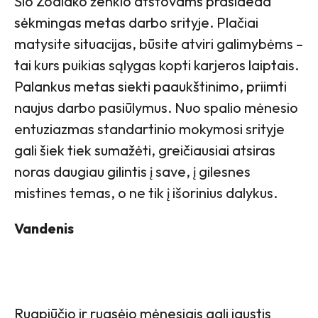
Šio Zodiako ženklo atstovams prasideda
sėkmingas metas darbo srityje. Plačiai
matysite situacijas, būsite atviri galimybėms –
tai kurs puikias sąlygas kopti karjeros laiptais.
Palankus metas siekti paaukštinimo, priimti
naujus darbo pasiūlymus. Nuo spalio mėnesio
entuziazmas standartinio mokymosi srityje
gali šiek tiek sumažėti, greičiausiai atsiras
noras daugiau gilintis į save, į gilesnes
mistines temas, o ne tik į išorinius dalykus.
Vandenis
Rugpjūčio ir rugsėjo mėnesiais gali jaustis