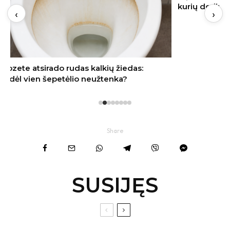
kurių derlių dar spėsite nuimti rudenį
‹
›
Share
SUSIJĘS