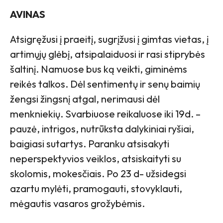
AVINAS
Atsigręžusi į praeitį, sugrįžusi į gimtas vietas, į
artimųjų glėbį, atsipalaiduosi ir rasi stiprybės
šaltinį. Namuose bus ką veikti, giminėms
reikės talkos. Dėl sentimentų ir senų baimių
žengsi žingsnį atgal, nerimausi dėl
menkniekių. Svarbiuose reikaluose iki 19d. –
pauzė, intrigos, nutrūksta dalykiniai ryšiai,
baigiasi sutartys. Paranku atsisakyti
neperspektyvios veiklos, atsiskaityti su
skolomis, mokesčiais. Po 23 d- užsidegsi
azartu mylėti, pramogauti, stovyklauti,
mėgautis vasaros grožybėmis.