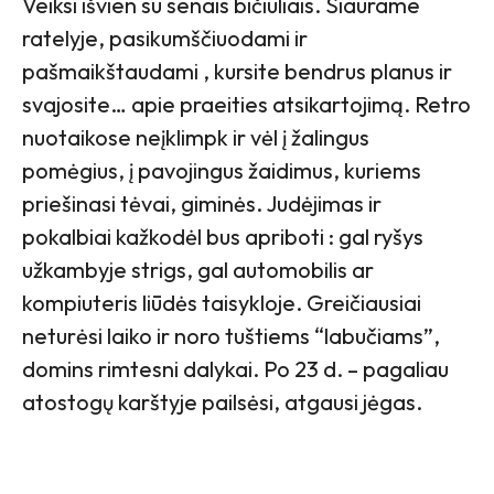
Veiksi išvien su senais bičiuliais. Siaurame
ratelyje, pasikumščiuodami ir
pašmaikštaudami , kursite bendrus planus ir
svajosite… apie praeities atsikartojimą. Retro
nuotaikose neįklimpk ir vėl į žalingus
pomėgius, į pavojingus žaidimus, kuriems
priešinasi tėvai, giminės. Judėjimas ir
pokalbiai kažkodėl bus apriboti : gal ryšys
užkambyje strigs, gal automobilis ar
kompiuteris liūdės taisykloje. Greičiausiai
neturėsi laiko ir noro tuštiems “labučiams”,
domins rimtesni dalykai. Po 23 d. – pagaliau
atostogų karštyje pailsėsi, atgausi jėgas.