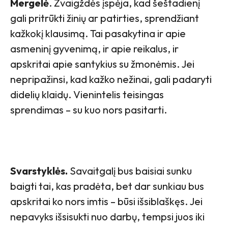
Mergelė
. Žvaigždės įspėja, kad šeštadienį
gali pritrūkti žinių ar patirties, sprendžiant
kažkokį klausimą. Tai pasakytina ir apie
asmeninį gyvenimą, ir apie reikalus, ir
apskritai apie santykius su žmonėmis. Jei
nepripažinsi, kad kažko nežinai, gali padaryti
didelių klaidų. Vienintelis teisingas
sprendimas – su kuo nors pasitarti.
Svarstyklės.
Savaitgalį bus baisiai sunku
baigti tai, kas pradėta, bet dar sunkiau bus
apskritai ko nors imtis – būsi išsiblaškęs. Jei
nepavyks išsisukti nuo darbų, tempsi juos iki