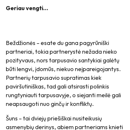
Geriau vengti…
Beždžionės – esate du gana pagyrūniški
partneriai, tokia partnerystė nežada nieko
pozityvaus, nors tarpusavio santykiai galėtų
būti lengvi, įdomūs, niekuo neįpareigojantys.
Partnerių tarpusavio supratimas kiek
paviršutiniškas, tad gali atsirasti polinkis
rungtyniauti tarpusavyje, o siejanti meilė gali
neapsaugoti nuo ginčų ir konfliktų.
Šuns – tai dviejų priešiškai nusiteikusių
asmenybių derinys, abiem partneriams knieti