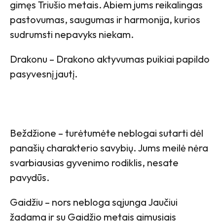
gimęs Triušio metais. Abiem jums reikalingas
pastovumas, saugumas ir harmonija, kurios
sudrumsti nepavyks niekam.
Drakonu – Drakono aktyvumas puikiai papildo
pasyvesnį jautį.
Beždžione – turėtumėte neblogai sutarti dėl
panašių charakterio savybių. Jums meilė nėra
svarbiausias gyvenimo rodiklis, nesate
pavydūs.
Gaidžiu – nors nebloga sąjunga Jaučiui
žadama ir su Gaidžio metais gimusiais