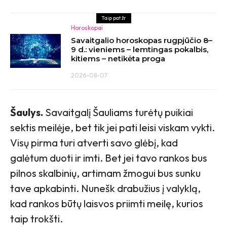
Taip pat žr
Horoskopai
Savaitgalio horoskopas rugpjūčio 8–
9 d.: vieniems – lemtingas pokalbis,
kitiems – netikėta proga
2026-08-07
Šaulys.
Savaitgalį Šauliams turėtų puikiai
sektis meilėje, bet tik jei pati leisi viskam vykti.
Visų pirma turi atverti savo glėbį, kad
galėtum duoti ir imti. Bet jei tavo rankos bus
pilnos skalbinių, artimam žmogui bus sunku
tave apkabinti. Nunešk drabužius į valyklą,
kad rankos būtų laisvos priimti meilę, kurios
taip trokšti.