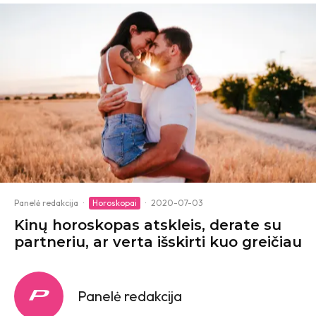
Panelė redakcija
·
Horoskopai
·
2020-07-03
Kinų horoskopas atskleis, derate su
partneriu, ar verta išskirti kuo greičiau
Panelė redakcija