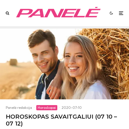
Panelė redakcija
·
Horoskopai
·
2020-07-10
HOROSKOPAS SAVAITGALIUI (07 10 –
07 12)