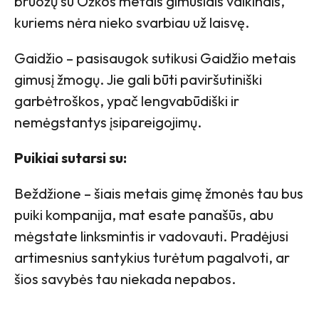
bruožų su Ožkos metais gimusiais vaikinais,
kuriems nėra nieko svarbiau už laisvę.
Gaidžio – pasisaugok sutikusi Gaidžio metais
gimusį žmogų. Jie gali būti paviršutiniški
garbėtroškos, ypač lengvabūdiški ir
nemėgstantys įsipareigojimų.
Puikiai sutarsi su:
Beždžione – šiais metais gimę žmonės tau bus
puiki kompanija, mat esate panašūs, abu
mėgstate linksmintis ir vadovauti. Pradėjusi
artimesnius santykius turėtum pagalvoti, ar
šios savybės tau niekada nepabos.