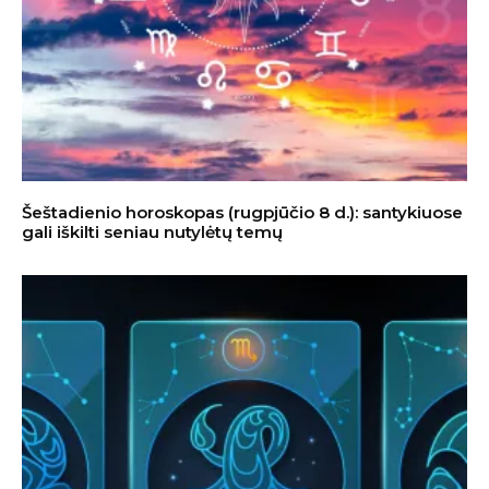
Šeštadienio horoskopas (rugpjūčio 8 d.): santykiuose
gali iškilti seniau nutylėtų temų