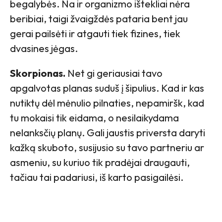
begalybės. Na ir organizmo ištekliai nėra
beribiai, taigi žvaigždės pataria bent jau
gerai pailsėti ir atgauti tiek fizines, tiek
dvasines jėgas.
Skorpionas.
Net gi geriausiai tavo
apgalvotas planas suduš į šipulius. Kad ir kas
nutiktų dėl mėnulio pilnaties, nepamiršk, kad
tu mokaisi tik eidama, o nesilaikydama
nelanksčių planų. Gali jaustis priversta daryti
kažką skuboto, susijusio su tavo partneriu ar
asmeniu, su kuriuo tik pradėjai draugauti,
tačiau tai padariusi, iš karto pasigailėsi.