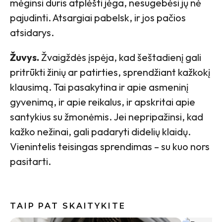
mėginsi duris atplėšti jėga, nesugebėsi jų nė
pajudinti. Atsargiai pabelsk, ir jos pačios
atsidarys.
Žuvys.
Žvaigždės įspėja, kad šeštadienį gali
pritrūkti žinių ar patirties, sprendžiant kažkokį
klausimą. Tai pasakytina ir apie asmeninį
gyvenimą, ir apie reikalus, ir apskritai apie
santykius su žmonėmis. Jei nepripažinsi, kad
kažko nežinai, gali padaryti didelių klaidų.
Vienintelis teisingas sprendimas – su kuo nors
pasitarti.
TAIP PAT SKAITYKITE