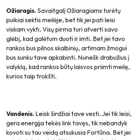
Ožiaragis.
Savaitgalį Ožiaragiams turėtų
puikiai sektis meilėje, bet tik jei pati leisi
viskam vykti. Visų pirma turi atverti savo
glėbį, kad galėtum duoti ir imti. Bet jei tavo
rankos bus pilnos skalbinių, artimam žmogui
bus sunku tave apkabinti. Nunešk drabužius į
valyklą, kad rankos būtų laisvos priimti meilę,
kurios taip trokšti.
Vandenis.
Leisk širdžiai tave vesti. Jei tik leisi,
gera energija tekės link tavęs, tik nebandyk
kovoti su tau veidą atsukusia Fortūna. Bet jei