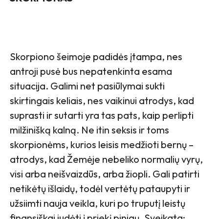
Skorpiono šeimoje padidės įtampa, nes
antroji pusė bus nepatenkinta esama
situacija. Galimi net pasiūlymai sukti
skirtingais keliais, nes vaikinui atrodys, kad
suprasti ir sutarti yra tas pats, kaip perlipti
milžinišką kalną. Ne itin seksis ir toms
skorpionėms, kurios leisis medžioti bernų –
atrodys, kad Žemėje nebeliko normalių vyrų,
visi arba neišvaizdūs, arba žiopli. Gali patirti
netikėtų išlaidų, todėl vertėtų pataupyti ir
užsiimti nauja veikla, kuri po truputį leistų
finansiškai judėti į priekį pinigų. Sveikata: