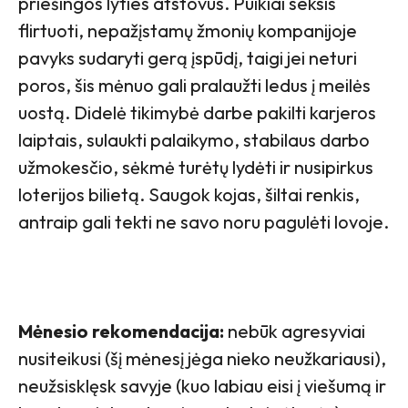
priešingos lyties atstovus. Puikiai seksis
flirtuoti, nepažįstamų žmonių kompanijoje
pavyks sudaryti gerą įspūdį, taigi jei neturi
poros, šis mėnuo gali pralaužti ledus į meilės
uostą. Didelė tikimybė darbe pakilti karjeros
laiptais, sulaukti palaikymo, stabilaus darbo
užmokesčio, sėkmė turėtų lydėti ir nusipirkus
loterijos bilietą. Saugok kojas, šiltai renkis,
antraip gali tekti ne savo noru pagulėti lovoje.
Mėnesio rekomendacija:
nebūk agresyviai
nusiteikusi (šį mėnesį jėga nieko neužkariausi),
neužsisklęsk savyje (kuo labiau eisi į viešumą ir