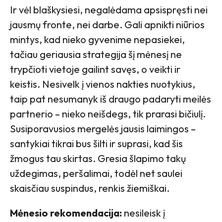
Ir vėl blaškysiesi, negalėdama apsispręsti nei
jausmų fronte, nei darbe. Gali apnikti niūrios
mintys, kad nieko gyvenime nepasiekei,
tačiau geriausia strategija šį mėnesį ne
trypčioti vietoje gailint savęs, o veikti ir
keistis. Nesivelk į vienos nakties nuotykius,
taip pat nesumanyk iš draugo padaryti meilės
partnerio – nieko neišdegs, tik prarasi bičiulį.
Susiporavusios mergelės jausis laimingos –
santykiai tikrai bus šilti ir suprasi, kad šis
žmogus tau skirtas. Gresia šlapimo takų
uždegimas, peršalimai, todėl net saulei
skaisčiau suspindus, renkis žiemiškai.
Mėnesio rekomendacija:
nesileisk į