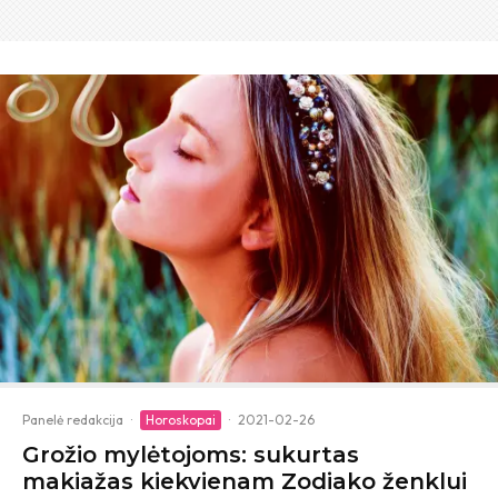
Panelė redakcija
·
Horoskopai
·
2021-02-26
Grožio mylėtojoms: sukurtas
makiažas kiekvienam Zodiako ženklui