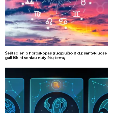
Šeštadienio horoskopas (rugpjūčio 8 d.): santykiuose
gali iškilti seniau nutylėtų temų