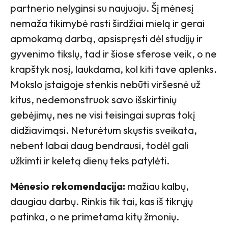
partnerio nelyginsi su naujuoju. Šį mėnesį
nemaža tikimybė rasti širdžiai mielą ir gerai
apmokamą darbą, apsispręsti dėl studijų ir
gyvenimo tikslų, tad ir šiose sferose veik, o ne
krapštyk nosį, laukdama, kol kiti tave aplenks.
Mokslo įstaigoje stenkis nebūti viršesnė už
kitus, nedemonstruok savo išskirtinių
gebėjimų, nes ne visi teisingai supras tokį
didžiavimąsi. Neturėtum skųstis sveikata,
nebent labai daug bendrausi, todėl gali
užkimti ir keletą dienų teks patylėti.
Mėnesio rekomendacija:
mažiau kalbų,
daugiau darbų. Rinkis tik tai, kas iš tikrųjų
patinka, o ne primetama kitų žmonių.