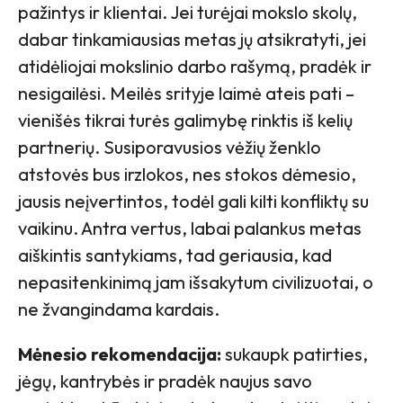
pažintys ir klientai. Jei turėjai mokslo skolų,
dabar tinkamiausias metas jų atsikratyti, jei
atidėliojai mokslinio darbo rašymą, pradėk ir
nesigailėsi. Meilės srityje laimė ateis pati –
vienišės tikrai turės galimybę rinktis iš kelių
partnerių. Susiporavusios vėžių ženklo
atstovės bus irzlokos, nes stokos dėmesio,
jausis neįvertintos, todėl gali kilti konfliktų su
vaikinu. Antra vertus, labai palankus metas
aiškintis santykiams, tad geriausia, kad
nepasitenkinimą jam išsakytum civilizuotai, o
ne žvangindama kardais.
Mėnesio rekomendacija:
sukaupk patirties,
jėgų, kantrybės ir pradėk naujus savo