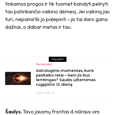
tinkamos progos ir tik tuomet bandyti pelnyti
tau patinkančio vaikino dėmesį. Jei vaikiną jau
turi, nepamiršk jo palepinti – jis tai daro gana
dažnai, o dabar metas ir tau.
Taip pat žr
Horoskopai
Astrologinis momentas, kuris
pasitaiko retai – kam jis bus
lemtingas? Saulės užtemimas
rugpjūčio 12 dieną
2026-08-05
Šaulys.
Tavo jausmų frontas iš niūraus virs