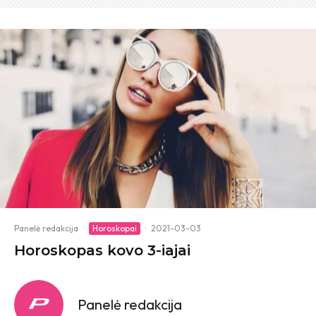
Panelė redakcija
·
Horoskopai
·
2021-03-03
Horoskopas kovo 3-iajai
Panelė redakcija