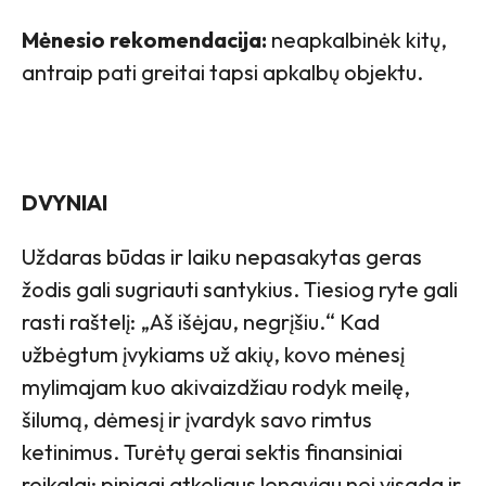
Mėnesio rekomendacija:
neapkalbinėk kitų,
antraip pati greitai tapsi apkalbų objektu.
DVYNIAI
Uždaras būdas ir laiku nepasakytas geras
žodis gali sugriauti santykius. Tiesiog ryte gali
rasti raštelį: „Aš išėjau, negrįšiu.“ Kad
užbėgtum įvykiams už akių, kovo mėnesį
mylimajam kuo akivaizdžiau rodyk meilę,
šilumą, dėmesį ir įvardyk savo rimtus
ketinimus. Turėtų gerai sektis finansiniai
reikalai: pinigai atkeliaus lengviau nei visada ir