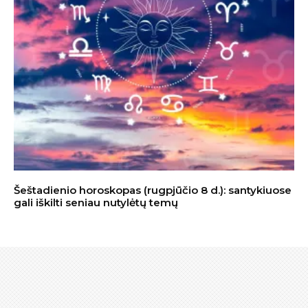
Šeštadienio horoskopas (rugpjūčio 8 d.): santykiuose
gali iškilti seniau nutylėtų temų