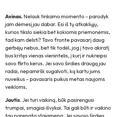
Avinas.
Nelauk tinkamo momento – parodyk
jam dėmesį jau dabar. Esi iš tų atkakliųjų,
kurios tikslo siekia bet kokiomis priemonėmis,
tad kam delsti? Tavo fronte pavasarį daug
gerbėjų nebus, bet tik todėl, jog į tavo akiratį
bus kritęs vienas vienintelis, į kurį ir nukreipsi
savo flirto kerus. Jei savo širdies draugą jau
radai, nepamiršk sugalvoti, ką kartu jums
nuveikus – pavasaris puikus metas naujoms
veikloms.
Jautis
. Jei turi vaikiną, būk pasirengusi
trumpai, smagiai išvykai. Tai gali būti ir vaikino
tau parengta staigmena. Jei savojo širdies