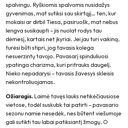
spalvingu. Ryškiomis spalvomis nusidažys
gyvenimas, mat sutiksi sau skirtąjį… ten, kur
mokaisi ar dirbi! Tiesa, pasiruošk, mat nebus
lengva susikaupti – jis nuolat rodys tau
dėmesį, kartais net įkyriai. Jei jau turi vaikiną,
turėsi būti stipri, jog tavasis kolega
nesuerzintų tavojo. Pavasarį spinduliuosi
ypatinga charizma, kuri pritrauks daugelį.
Nieko nepadarysi – tavasis žavesys skleisis
nekontroliuojamas.
Ožiaragis.
Laimė tavęs lauks netikėčiausiose
vietose, todėl suskubk tai patirti – pavasario
sezonu namie nesedėk, nes būtent viešumoje
gali sutikti tau labai patiksiantį žmogų. O