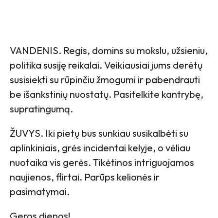
VANDENIS. Regis, domins su mokslu, užsieniu,
politika susiję reikalai. Veikiausiai jums derėtų
susisiekti su rūpinčiu žmogumi ir pabendrauti
be išankstinių nuostatų. Pasitelkite kantrybę,
supratingumą.
ŽUVYS. Iki pietų bus sunkiau susikalbėti su
aplinkiniais, grės incidentai kelyje, o vėliau
nuotaika vis gerės. Tikėtinos intriguojamos
naujienos, flirtai. Parūps kelionės ir
pasimatymai.
Geros dienos!