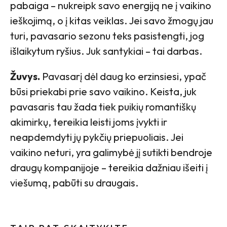
pabaiga – nukreipk savo energiją ne į vaikino
ieškojimą, o į kitas veiklas. Jei savo žmogų jau
turi, pavasario sezonu teks pasistengti, jog
išlaikytum ryšius. Juk santykiai – tai darbas.
Žuvys.
Pavasarį dėl daug ko erzinsiesi, ypač
būsi priekabi prie savo vaikino. Keista, juk
pavasaris tau žada tiek puikių romantiškų
akimirkų, tereikia leisti joms įvykti ir
neapdemdyti jų pykčių priepuoliais. Jei
vaikino neturi, yra galimybė jį sutikti bendroje
draugų kompanijoje – tereikia dažniau išeiti į
viešumą, pabūti su draugais.