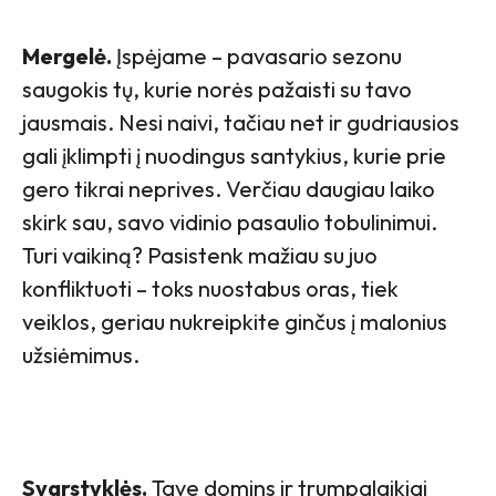
Mergelė.
Įspėjame – pavasario sezonu
saugokis tų, kurie norės pažaisti su tavo
jausmais. Nesi naivi, tačiau net ir gudriausios
gali įklimpti į nuodingus santykius, kurie prie
gero tikrai neprives. Verčiau daugiau laiko
skirk sau, savo vidinio pasaulio tobulinimui.
Turi vaikiną? Pasistenk mažiau su juo
konfliktuoti – toks nuostabus oras, tiek
veiklos, geriau nukreipkite ginčus į malonius
užsiėmimus.
Svarstyklės.
Tave domins ir trumpalaikiai