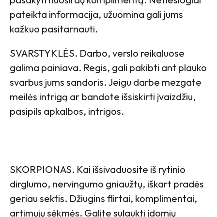
pateikta informacija, užuomina gali jums
kažkuo pasitarnauti.
SVARSTYKLĖS. Darbo, verslo reikaluose
galima painiava. Regis, gali pakibti ant plauko
svarbus jums sandoris. Jeigu darbe mezgate
meilės intrigą ar bandote išsiskirti įvaizdžiu,
pasipils apkalbos, intrigos.
SKORPIONAS. Kai išsivaduosite iš rytinio
dirglumo, nervingumo gniaužtų, iškart pradės
geriau sektis. Džiugins flirtai, komplimentai,
artimųjų sėkmės. Galite sulaukti įdomių