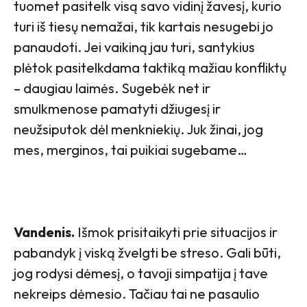
tuomet pasitelk visą savo vidinį žavesį, kurio
turi iš tiesų nemažai, tik kartais nesugebi jo
panaudoti. Jei vaikiną jau turi, santykius
plėtok pasitelkdama taktiką mažiau konfliktų
– daugiau laimės. Sugebėk net ir
smulkmenose pamatyti džiugesį ir
neužsiputok dėl menkniekių. Juk žinai, jog
mes, merginos, tai puikiai sugebame…
Vandenis.
Išmok prisitaikyti prie situacijos ir
pabandyk į viską žvelgti be streso. Gali būti,
jog rodysi dėmesį, o tavoji simpatija į tave
nekreips dėmesio. Tačiau tai ne pasaulio