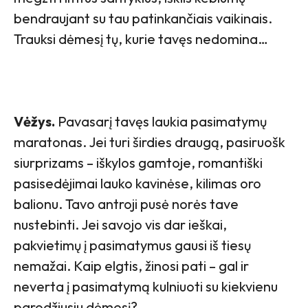
bendraujant su tau patinkančiais vaikinais.
Trauksi dėmesį tų, kurie tavęs nedomina…
Vėžys.
Pavasarį tavęs laukia pasimatymų
maratonas. Jei turi širdies draugą, pasiruošk
siurprizams – iškylos gamtoje, romantiški
pasisedėjimai lauko kavinėse, kilimas oro
balionu. Tavo antroji pusė norės tave
nustebinti. Jei savojo vis dar ieškai,
pakvietimų į pasimatymus gausi iš tiesų
nemažai. Kaip elgtis, žinosi pati – gal ir
neverta į pasimatymą kulniuoti su kiekvienu
parodžiusiu dėmesį?