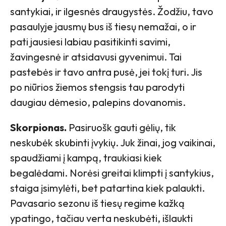
santykiai, ir ilgesnės draugystės. Žodžiu, tavo
pasaulyje jausmų bus iš tiesų nemažai, o ir
pati jausiesi labiau pasitikinti savimi,
žavingesnė ir atsidavusi gyvenimui. Tai
pastebės ir tavo antra pusė, jei tokį turi. Jis
po niūrios žiemos stengsis tau parodyti
daugiau dėmesio, palepins dovanomis.
Skorpionas.
Pasiruošk gauti gėlių, tik
neskubėk skubinti įvykių. Juk žinai, jog vaikinai,
spaudžiami į kampą, traukiasi kiek
begalėdami. Norėsi greitai klimpti į santykius,
staiga įsimylėti, bet patartina kiek palaukti.
Pavasario sezonu iš tiesų regime kažką
ypatingo, tačiau verta neskubėti, išlaukti