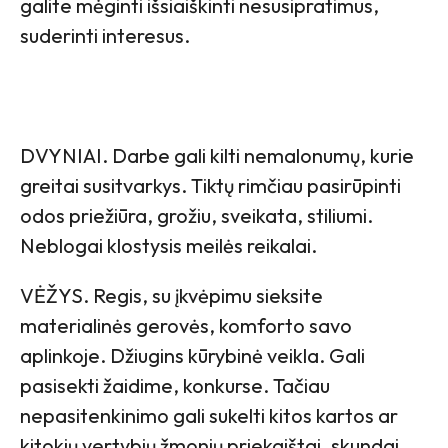
galite mėginti išsiaiškinti nesusipratimus,
suderinti interesus.
DVYNIAI. Darbe gali kilti nemalonumų, kurie
greitai susitvarkys. Tiktų rimčiau pasirūpinti
odos priežiūra, grožiu, sveikata, stiliumi.
Neblogai klostysis meilės reikalai.
VĖŽYS. Regis, su įkvėpimu sieksite
materialinės gerovės, komforto savo
aplinkoje. Džiugins kūrybinė veikla. Gali
pasisekti žaidime, konkurse. Tačiau
nepasitenkinimo gali sukelti kitos kartos ar
kitokių vertybių žmonių priekaištai, skundai.