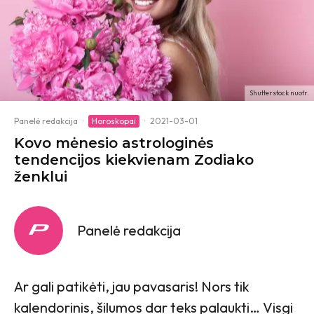
Shutterstock nuotr.
Panelė redakcija
·
Horoskopai
·
2021-03-01
Kovo mėnesio astrologinės
tendencijos kiekvienam Zodiako
ženklui
Panelė redakcija
Ar gali patikėti, jau pavasaris! Nors tik
kalendorinis, šilumos dar teks palaukti… Visgi