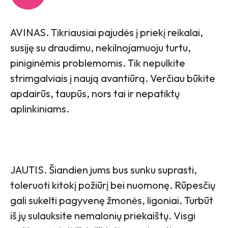
AVINAS. Tikriausiai pajudės į priekį reikalai,
susiję su draudimu, nekilnojamuoju turtu,
piniginėmis problemomis. Tik nepulkite
strimgalviais į naują avantiūrą. Verčiau būkite
apdairūs, taupūs, nors tai ir nepatiktų
aplinkiniams.
JAUTIS. Šiandien jums bus sunku suprasti,
toleruoti kitokį požiūrį bei nuomonę. Rūpesčių
gali sukelti pagyvenę žmonės, ligoniai. Turbūt
iš jų sulauksite nemalonių priekaištų. Visgi