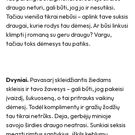
draugo neturi, gali būti, jog jo ir nesutiksi.
Tačiau vieniša tikrai nebūsi – aplink tave suksis
draugai, kurie rodys tau dėmesį. Ar būsi linkusi
klimpti į romaną su geru draugu? Vargu,
tačiau toks dėmesys tau patiks.
Dvyniai.
Pavasarį skleidžiantis žiedams
skleisis ir tavo žavesys – gali būti, jog pakeisi
įvaizdį, šukuoseną, o tai pritrauks vaikinų
dėmesį. Todėl komplimentų ir gražių žodžių
tau tikrai netrūks. Deja, gerbėjų minioje
savojo širdies draugo neatrasi. Sunkiai seksis
megzti rimtus santykius, iškils keblumų