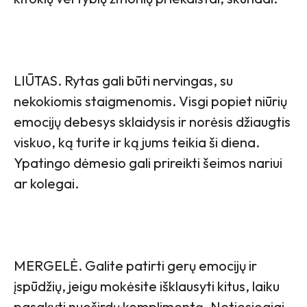
LIŪTAS. Rytas gali būti nervingas, su
nekokiomis staigmenomis. Visgi popiet niūrių
emocijų debesys sklaidysis ir norėsis džiaugtis
viskuo, ką turite ir ką jums teikia ši diena.
Ypatingo dėmesio gali prireikti šeimos nariui
ar kolegai.
MERGELĖ. Galite patirti gerų emocijų ir
įspūdžių, jeigu mokėsite išklausyti kitus, laiku
pasakyti nuoširdų komplimentą. Netiesiogiai