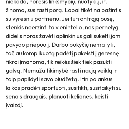
niekada, norėsis linksmybių, nuotykių, ir,
žinoma, susirasti porą. Labai tikėtina pažintis
su vyresniu partneriu. Jei turi antrąją pusę,
stenkis neerzinti to vienintelio, nes pernelyg
didelis noras žavėti aplinkinius gali sukelti jam
pavydo priepuolį. Darbo pokyčių nematyti,
tačiau komplikuotą padėtį pakeisti į geresnę
tikrai įmanoma, tik reikės šiek tiek pasukti
galvą. Nemaža tikimybė rasti naują veiklą ir
taip papildyti savo biudžetą. Itin palankus
laikas pradėti sportuoti, susitikti, susitaikyti su
senais draugais, planuoti keliones, keisti
įvaizdį.