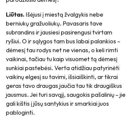
Liūtas.
Išėjusi į miestą žvalgykis nebe
berniukų gražuoliukų. Pavasaris tave
subrandins ir jausiesi pasirengusi tvirtam
ryšiui. O ir sąlygos tam bus labai palankios –
dėmesį tau rodys net ne vienas, o keli rimti
vaikinai, tačiau tu kaip visuomet tą dėmesį
sunkiai pastebėsi. Verta atidžiau patyrinėti
vaikinų elgesį su tavimi, išsiaiškinti, ar tikrai
geras tavo draugas jaučia tau tik draugiškus
jausmus. Jei turi savąjį, saugokis pašalinių – jie
gali kištis į jūsų santykius ir smarkiai juos
pabloginti.