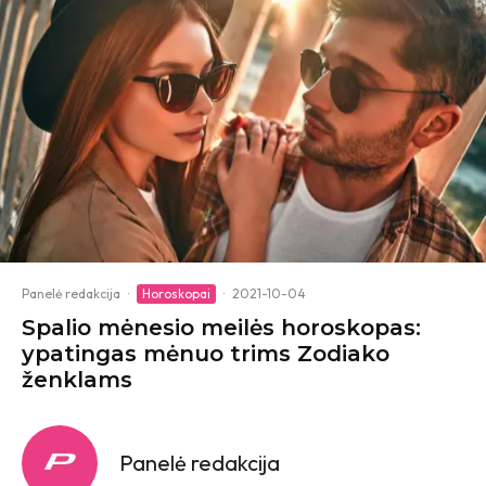
Panelė redakcija
·
Horoskopai
·
2021-10-04
Spalio mėnesio meilės horoskopas:
ypatingas mėnuo trims Zodiako
ženklams
Panelė redakcija