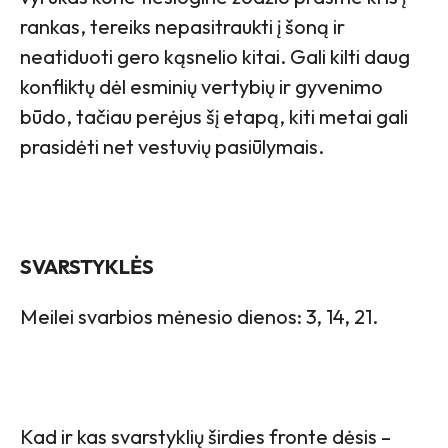
rankas, tereiks nepasitraukti į šoną ir
neatiduoti gero kąsnelio kitai. Gali kilti daug
konfliktų dėl esminių vertybių ir gyvenimo
būdo, tačiau perėjus šį etapą, kiti metai gali
prasidėti net vestuvių pasiūlymais.
SVARSTYKLĖS
Meilei svarbios mėnesio dienos: 3, 14, 21.
Kad ir kas svarstyklių širdies fronte dėsis –