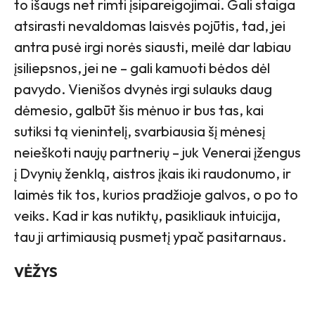
to išaugs net rimti įsipareigojimai. Gali staiga
atsirasti nevaldomas laisvės pojūtis, tad, jei
antra pusė irgi norės siausti, meilė dar labiau
įsiliepsnos, jei ne – gali kamuoti bėdos dėl
pavydo. Vienišos dvynės irgi sulauks daug
dėmesio, galbūt šis mėnuo ir bus tas, kai
sutiksi tą vienintelį, svarbiausia šį mėnesį
neieškoti naujų partnerių – juk Venerai įžengus
į Dvynių ženklą, aistros įkais iki raudonumo, ir
laimės tik tos, kurios pradžioje galvos, o po to
veiks. Kad ir kas nutiktų, pasikliauk intuicija,
tau ji artimiausią pusmetį ypač pasitarnaus.
VĖŽYS