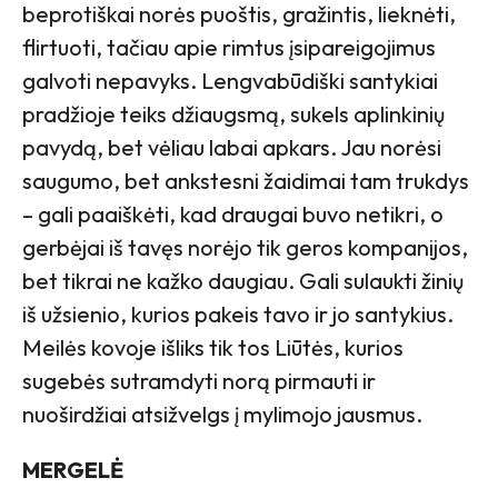
beprotiškai norės puoštis, gražintis, lieknėti,
flirtuoti, tačiau apie rimtus įsipareigojimus
galvoti nepavyks. Lengvabūdiški santykiai
pradžioje teiks džiaugsmą, sukels aplinkinių
pavydą, bet vėliau labai apkars. Jau norėsi
saugumo, bet ankstesni žaidimai tam trukdys
– gali paaiškėti, kad draugai buvo netikri, o
gerbėjai iš tavęs norėjo tik geros kompanijos,
bet tikrai ne kažko daugiau. Gali sulaukti žinių
iš užsienio, kurios pakeis tavo ir jo santykius.
Meilės kovoje išliks tik tos Liūtės, kurios
sugebės sutramdyti norą pirmauti ir
nuoširdžiai atsižvelgs į mylimojo jausmus.
MERGELĖ