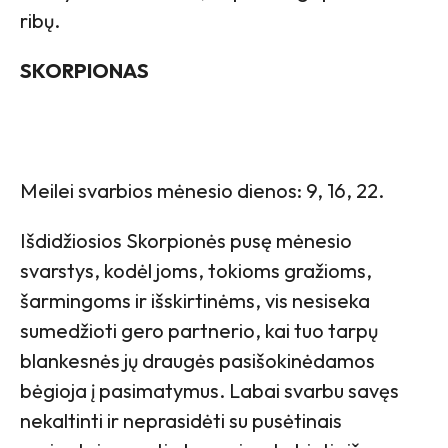
ribų.
SKORPIONAS
Meilei svarbios mėnesio dienos: 9, 16, 22.
Išdidžiosios Skorpionės pusę mėnesio
svarstys, kodėl joms, tokioms gražioms,
šarmingoms ir išskirtinėms, vis nesiseka
sumedžioti gero partnerio, kai tuo tarpų
blankesnės jų draugės pasišokinėdamos
bėgioja į pasimatymus. Labai svarbu savęs
nekaltinti ir neprasidėti su pusėtinais