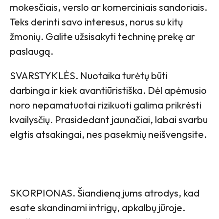
mokesčiais, verslo ar komerciniais sandoriais.
Teks derinti savo interesus, norus su kitų
žmonių. Galite užsisakyti techninę prekę ar
paslaugą.
SVARSTYKLĖS. Nuotaika turėtų būti
darbinga ir kiek avantiūristiška. Dėl apėmusio
noro nepamatuotai rizikuoti galima prikrėsti
kvailysčių. Prasidedant jaunačiai, labai svarbu
elgtis atsakingai, nes pasekmių neišvengsite.
SKORPIONAS. Šiandieną jums atrodys, kad
esate skandinami intrigų, apkalbų jūroje.