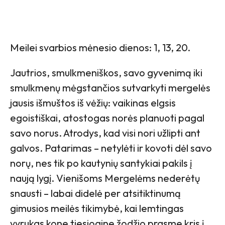
Meilei svarbios mėnesio dienos: 1, 13, 20.
Jautrios, smulkmeniškos, savo gyvenimą iki
smulkmenų mėgstančios sutvarkyti mergelės
jausis išmuštos iš vėžių: vaikinas elgsis
egoistiškai, atostogas norės planuoti pagal
savo norus. Atrodys, kad visi nori užlipti ant
galvos. Patarimas – netylėti ir kovoti dėl savo
norų, nes tik po kautynių santykiai pakils į
naują lygį. Vienišoms Mergelėms nederėtų
snausti – labai didelė per atsitiktinumą
gimusios meilės tikimybė, kai lemtingas
vyrukas kone tiesiogine žodžio prasme kris į