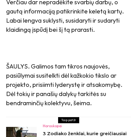
Verčiau dar nepradėkite svarbių darbų, o
gautą informaciją patikrinkite keletą kartų.
Labai lengva suklysti, susidaryti ir sudaryti
klaidingą įspūdį bei šį tą prarasti.
ŠAULYS. Galimos tam tikros naujovės,
pasiūlymai susitelkti dėl kažkokio tikslo ar
projekto, prisiimti lyderystę ir atsakomybę.
Dėl tokių ir panašių dalykų tarkitės su
bendraminčių kolektyvu, šeima.
Taip pat žr
Horoskopai
3 Zodiako ženklai, kurie greičiausiai