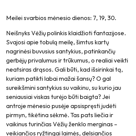
Meilei svarbios mėnesio dienos: 7, 19, 30.
Neišnyks Vėžių polinkis klaidžioti fantazijose.
Svajosi apie tobulą meilę, šimtus kartų
nagrinėsi buvusius santykius, patinkančių
gerbėjų privalumus ir trūkumus, o realiai veikti
neatsiras drąsos. Gali būti, kad išsirinkai tą,
kuriam patikti labai mažai šansų? O gal
sureikšmini santykius su vaikinu, su kurio jau
seniausiai viskas turėjo būti baigta? Jei
antroje mėnesio pusėje apsispręsti judėti
pirmyn, tikėtina sėkmė. Tas pats liečia ir
vaikinus turinčias Vėžių ženklo merginas –
veikiančios ryžtingai laimės, delsiančios