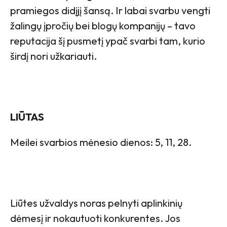
pramiegos didįjį šansą. Ir labai svarbu vengti
žalingų įpročių bei blogų kompanijų – tavo
reputacija šį pusmetį ypač svarbi tam, kurio
širdį nori užkariauti.
LIŪTAS
Meilei svarbios mėnesio dienos: 5, 11, 28.
Liūtes užvaldys noras pelnyti aplinkinių
dėmesį ir nokautuoti konkurentes. Jos