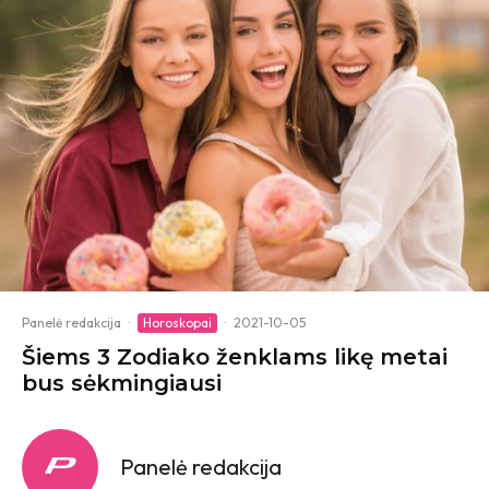
Panelė redakcija
·
Horoskopai
·
2021-10-05
Šiems 3 Zodiako ženklams likę metai
bus sėkmingiausi
Panelė redakcija