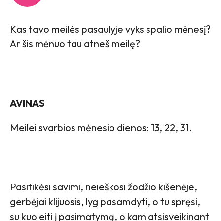
Kas tavo meilės pasaulyje vyks spalio mėnesį?
Ar šis mėnuo tau atneš meilę?
AVINAS
Meilei svarbios mėnesio dienos: 13, 22, 31.
Pasitikėsi savimi, neieškosi žodžio kišenėje,
gerbėjai klijuosis, lyg pasamdyti, o tu spręsi,
su kuo eiti į pasimatymą, o kam atsisveikinant