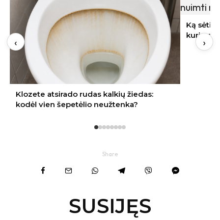
Ką sėti rugpjūtį Lietuvoje: 9 daržovės,
kurių derlių dar spėsite nuimti rudenį
‹
›
Share
SUSIJĘS