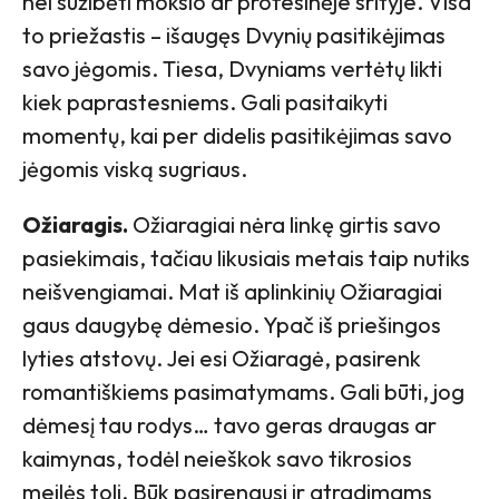
nei sužibėti mokslo ar profesinėje srityje. Visa
to priežastis – išaugęs Dvynių pasitikėjimas
savo jėgomis. Tiesa, Dvyniams vertėtų likti
kiek paprastesniems. Gali pasitaikyti
momentų, kai per didelis pasitikėjimas savo
jėgomis viską sugriaus.
Ožiaragis.
Ožiaragiai nėra linkę girtis savo
pasiekimais, tačiau likusiais metais taip nutiks
neišvengiamai. Mat iš aplinkinių Ožiaragiai
gaus daugybę dėmesio. Ypač iš priešingos
lyties atstovų. Jei esi Ožiaragė, pasirenk
romantiškiems pasimatymams. Gali būti, jog
dėmesį tau rodys… tavo geras draugas ar
kaimynas, todėl neieškok savo tikrosios
meilės toli. Būk pasirengusi ir atradimams