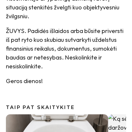
situaciją stenkitės žvelgti kuo objektyvesniu
žvilgsniu.
ŽUVYS. Padidės išlaidos arba būsite priversti
iš pat ryto kuo skubiau sutvarkyti uždelstus
finansinius reikalus, dokumentus, sumokėti
baudas ar netesybas. Neskolinkite ir
nesiskolinkite.
Geros dienos!
TAIP PAT SKAITYKITE
Indai po 
gali būti