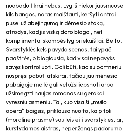
nuobodu tikrai nebus. Lyg iš niekur jausmuose
kils bangos, noras maištauti, keršyti antrai
pusei už abejingumą ir dėmesio stoką,
atrodys, kad jis viską daro blogai, net
komplimentai skambės lyg priekaištai. Be to,
Svarstyklės kels pavydo scenas, tai ypač
paaštrės, o blogiausia, kad visai nepavyks
savęs kontroliuoti. Gali būti, kad su partneriu
nuspręsi pabūti atskirai, tačiau jau mėnesio
pabaigoje meilė gali vėl užsiliepsnoti arba
užsimegzti naujas romanas su gerokai
vyresniu asmeniu. Tai, kuo visa ši „muilo
opera“ baigsis, priklauso nuo to, kaip toli
(moraline prasme) sau leis eiti svarstyklės, ar,
kurstydamos aistras, neperžengs padorumo