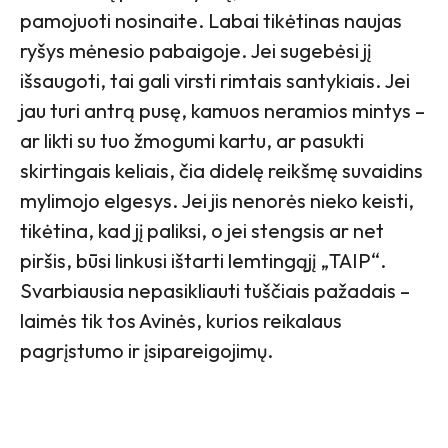
pamojuoti nosinaite. Labai tikėtinas naujas
ryšys mėnesio pabaigoje. Jei sugebėsi jį
išsaugoti, tai gali virsti rimtais santykiais. Jei
jau turi antrą pusę, kamuos neramios mintys –
ar likti su tuo žmogumi kartu, ar pasukti
skirtingais keliais, čia didelę reikšmę suvaidins
mylimojo elgesys. Jei jis nenorės nieko keisti,
tikėtina, kad jį paliksi, o jei stengsis ar net
piršis, būsi linkusi ištarti lemtingąjį „TAIP“.
Svarbiausia nepasikliauti tuščiais pažadais –
laimės tik tos Avinės, kurios reikalaus
pagrįstumo ir įsipareigojimų.