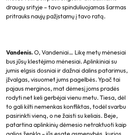
draugų srityje – tavo spinduliuojamas šarmas
pritrauks naujų pažįstamų į tavo ratą.
Vandenis.
O, Vandeniai… Likę metų mėnesiai
bus jūsų klestėjimo mėnesiai. Aplinkiniai su
jumis elgsis dosniai ir dažnai dalins patarimus,
įžvalgas, visuomet jums pagelbės. Ypač tai
pajaus merginos, mat dėmesį joms pradės
rodyti net keli gerbėjai vienu metu. Tiesa, dėl
to gali kilti nemenkas konfliktas, todėl svarbu
pasirinkti vieną, o ne žaisti su keliais. Beje,
patartina aplinkinių dėmesio netraktuoti kaip
galios ženklą – jūs esate asmenybės, kurios