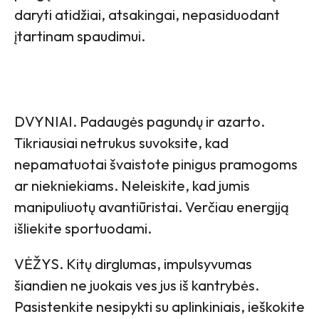
daryti atidžiai, atsakingai, nepasiduodant
įtartinam spaudimui.
DVYNIAI. Padaugės pagundų ir azarto.
Tikriausiai netrukus suvoksite, kad
nepamatuotai švaistote pinigus pramogoms
ar niekniekiams. Neleiskite, kad jumis
manipuliuotų avantiūristai. Verčiau energiją
išliekite sportuodami.
VĖŽYS. Kitų dirglumas, impulsyvumas
šiandien ne juokais ves jus iš kantrybės.
Pasistenkite nesipykti su aplinkiniais, ieškokite