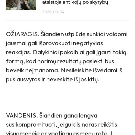
atsistoja ant kojų po skyrybų
2026-08-04
OŽIARAGIS. Šiandien užplūdę sunkiai valdomi
jausmai gali išprovokuoti negatyvias
reakcijas. Dalykiniai pokalbiai gali įgauti tokią
formą, kad norimų rezultatų pasiekti bus
beveik neįmanoma. Nesileiskite išvedami iš
pusiausvyros ir neveskite iš jos kitų.
VANDENIS. Šiandien gana lengva
susikompromituoti, jeigu kils noras reikštis
visuomenėje ar ypatingų asmenų rate. Į