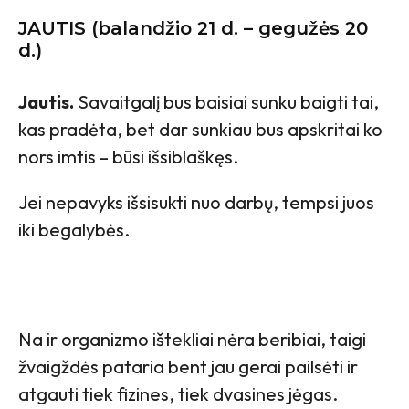
JAUTIS (balandžio 21 d. – gegužės 20
d.)
Jautis.
Savaitgalį bus baisiai sunku baigti tai,
kas pradėta, bet dar sunkiau bus apskritai ko
nors imtis – būsi išsiblaškęs.
Jei nepavyks išsisukti nuo darbų, tempsi juos
iki begalybės.
Na ir organizmo ištekliai nėra beribiai, taigi
žvaigždės pataria bent jau gerai pailsėti ir
atgauti tiek fizines, tiek dvasines jėgas.