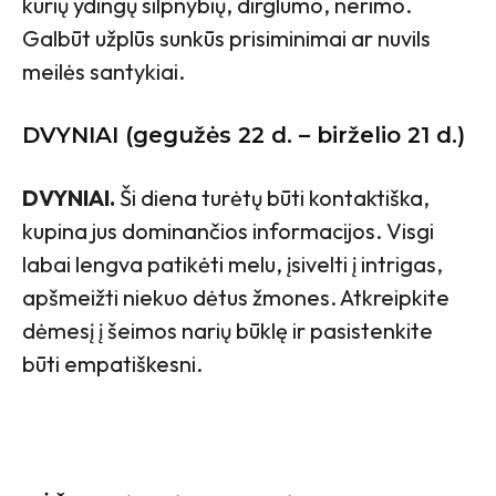
kurių ydingų silpnybių, dirglumo, nerimo.
Galbūt užplūs sunkūs prisiminimai ar nuvils
meilės santykiai.
DVYNIAI (gegužės 22 d. – birželio 21 d.)
DVYNIAI.
Ši diena turėtų būti kontaktiška,
kupina jus dominančios informacijos. Visgi
labai lengva patikėti melu, įsivelti į intrigas,
apšmeižti niekuo dėtus žmones. Atkreipkite
dėmesį į šeimos narių būklę ir pasistenkite
būti empatiškesni.