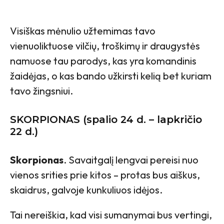
Visiškas mėnulio užtemimas tavo
vienuoliktuose vilčių, troškimų ir draugystės
namuose tau parodys, kas yra komandinis
žaidėjas, o kas bando užkirsti kelią bet kuriam
tavo žingsniui.
SKORPIONAS (spalio 24 d. – lapkričio
22 d.)
Skorpionas
. Savaitgalį lengvai pereisi nuo
vienos srities prie kitos – protas bus aiškus,
skaidrus, galvoje kunkuliuos idėjos.
Tai nereiškia, kad visi sumanymai bus vertingi,