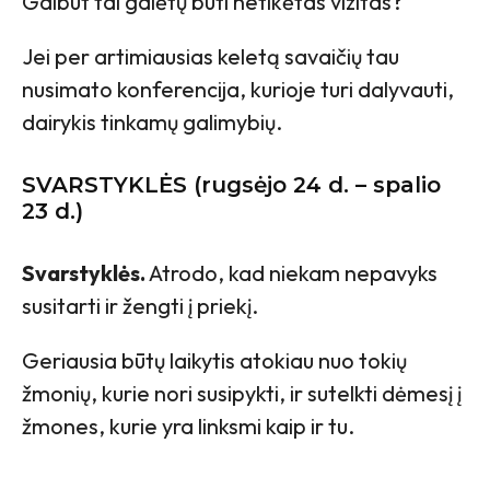
Galbūt tai galėtų būti netikėtas vizitas?
Jei per artimiausias keletą savaičių tau
nusimato konferencija, kurioje turi dalyvauti,
dairykis tinkamų galimybių.
SVARSTYKLĖS (rugsėjo 24 d. – spalio
23 d.)
Svarstyklės.
Atrodo, kad niekam nepavyks
susitarti ir žengti į priekį.
Geriausia būtų laikytis atokiau nuo tokių
žmonių, kurie nori susipykti, ir sutelkti dėmesį į
žmones, kurie yra linksmi kaip ir tu.