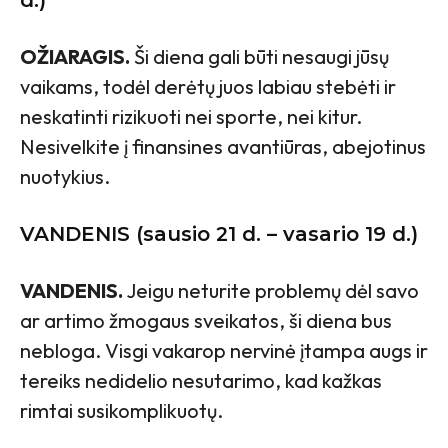
d.)
OŽIARAGIS.
Ši diena gali būti nesaugi jūsų
vaikams, todėl derėtų juos labiau stebėti ir
neskatinti rizikuoti nei sporte, nei kitur.
Nesivelkite į finansines avantiūras, abejotinus
nuotykius.
VANDENIS (sausio 21 d. – vasario 19 d.)
VANDENIS.
Jeigu neturite problemų dėl savo
ar artimo žmogaus sveikatos, ši diena bus
nebloga. Visgi vakarop nervinė įtampa augs ir
tereiks nedidelio nesutarimo, kad kažkas
rimtai susikomplikuotų.