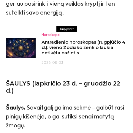
geriau pasirinkti vieną veiklos kryptį ir ten
sutelkti savo energiją.
Taip pat žr
Horoskopai
Antradienio horoskopas (rugpjūčio 4
d.): vieno Zodiako ženklo laukia
netikėta pažintis
2026-08-03
ŠAULYS (lapkričio 23 d. – gruodžio 22
d.)
Šaulys.
Savaitgalį galima sėkmė – galbūt rasi
pinigų kišenėje, o gal sutiksi senai matytą
žmogų.