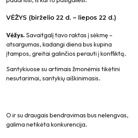
VĖŽYS (birželio 22 d. – liepos 22 d.)
Vėžys.
Savaitgalį tavo raktas į sėkmę –
atsargumas, kadangi diena bus kupina
įtampos, greitai galinčios perauti į konfliktą.
Santykiuose su artimais žmonėmis tikėtini
nesutarimai, santykių aiškinimasis.
O ir su draugais bendravimas bus nelengvas,
galima netikėta konkurencija.