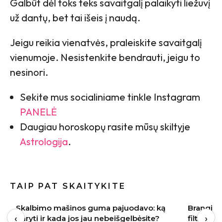
Galbūt dėl toks teks savaitgalį palaikyti liežuvį
už dantų, bet tai išeis į naudą.
Jeigu reikia vienatvės, praleiskite savaitgalį
vienumoje. Nesistenkite bendrauti, jeigu to
nesinori.
Sekite mus socialiniame tinkle Instagram
PANELĖ
Daugiau horoskopų rasite mūsų skiltyje
Astrologija
.
TAIP PAT SKAITYKITE
Brangi naujakurių klaida: apie vandens
Vasaros s
‹
›
filtrus pagalvojama tik paleidus vandenį
įvaizdį