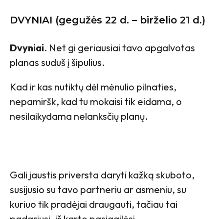
DVYNIAI (gegužės 22 d. – birželio 21 d.)
Dvyniai
. Net gi geriausiai tavo apgalvotas
planas suduš į šipulius.
Kad ir kas nutiktų dėl mėnulio pilnaties,
nepamiršk, kad tu mokaisi tik eidama, o
nesilaikydama nelanksčių planų.
Gali jaustis priversta daryti kažką skuboto,
susijusio su tavo partneriu ar asmeniu, su
kuriuo tik pradėjai draugauti, tačiau tai
padariusi, iš karto pasigailėsi.