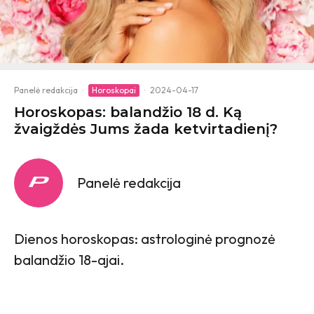
Panelė redakcija
·
Horoskopai
·
2024-04-17
Horoskopas: balandžio 18 d. Ką
žvaigždės Jums žada ketvirtadienį?
Panelė redakcija
Dienos horoskopas: astrologinė prognozė
balandžio 18-ajai.