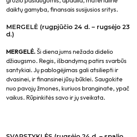
grožio paslaugomis, apdaila, materialine
daiktų gamyba, finansais susijusios sritys.
MERGELĖ (rugpjūčio 24 d. – rugsėjo 23
d.)
MERGELĖ.
Ši diena jums nežada didelio
džiaugsmo. Regis, išbandymą patirs svarbūs
santykiai. Jų pablogėjimas gali atsiliepti ir
dvasinei, ir finansinei jūsų būklei. Saugokite
nuo pavojų žmones, kuriuos branginate, ypač
vaikus. Rūpinkitės savo ir jų sveikata.
SVARSTYKLĖS (rugsėjo 24 d. – spalio