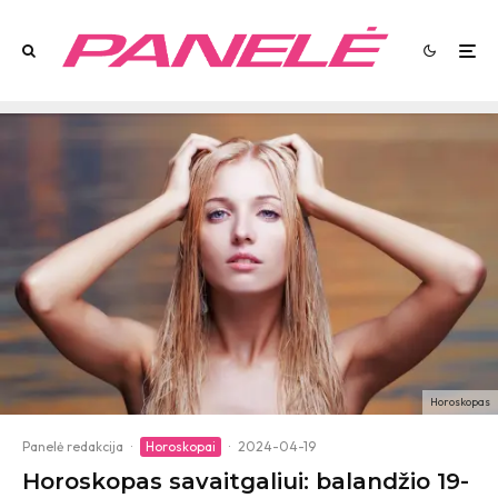
Horoskopas
Panelė redakcija
·
Horoskopai
·
2024-04-19
Horoskopas savaitgaliui: balandžio 19-