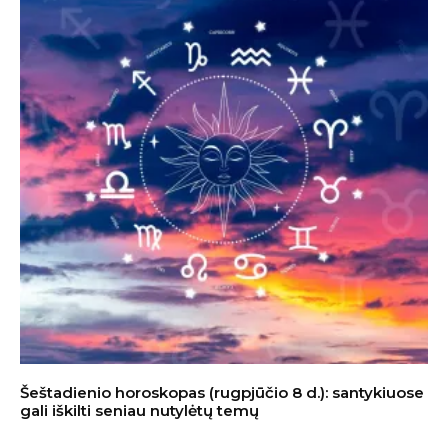
Šeštadienio horoskopas (rugpjūčio 8 d.): santykiuose
gali iškilti seniau nutylėtų temų