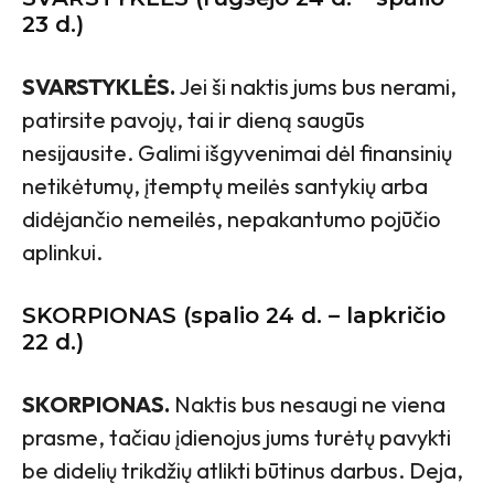
23 d.)
SVARSTYKLĖS.
Jei ši naktis jums bus nerami,
patirsite pavojų, tai ir dieną saugūs
nesijausite. Galimi išgyvenimai dėl finansinių
netikėtumų, įtemptų meilės santykių arba
didėjančio nemeilės, nepakantumo pojūčio
aplinkui.
SKORPIONAS (spalio 24 d. – lapkričio
22 d.)
SKORPIONAS.
Naktis bus nesaugi ne viena
prasme, tačiau įdienojus jums turėtų pavykti
be didelių trikdžių atlikti būtinus darbus. Deja,