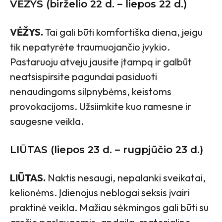
VĖŽYS (birželio 22 d. – liepos 22 d.)
VĖŽYS.
Tai gali būti komfortiška diena, jeigu
tik nepatyrėte traumuojančio įvykio.
Pastaruoju atveju jausite įtampą ir galbūt
neatsispirsite pagundai pasiduoti
nenaudingoms silpnybėms, keistoms
provokacijoms. Užsiimkite kuo ramesne ir
saugesne veikla.
LIŪTAS (liepos 23 d. – rugpjūčio 23 d.)
LIŪTAS.
Naktis nesaugi, nepalanki sveikatai,
kelionėms. Įdienojus neblogai seksis įvairi
praktinė veikla. Mažiau sėkmingos gali būti su