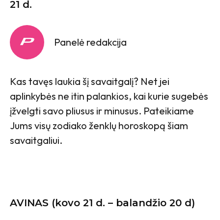
21 d.
Panelė redakcija
Kas tavęs laukia šį savaitgalį? Net jei
aplinkybės ne itin palankios, kai kurie sugebės
įžvelgti savo pliusus ir minusus. Pateikiame
Jums visų zodiako ženklų horoskopą šiam
savaitgaliui.
AVINAS (kovo 21 d. – balandžio 20 d)