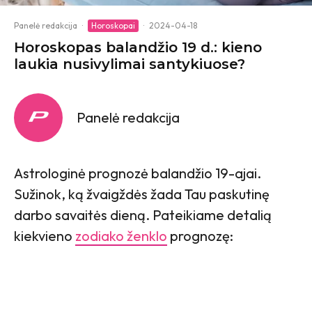
Panelė redakcija
·
Horoskopai
·
2024-04-18
Horoskopas balandžio 19 d.: kieno
laukia nusivylimai santykiuose?
Panelė redakcija
Astrologinė prognozė balandžio 19-ajai.
Sužinok, ką žvaigždės žada Tau paskutinę
darbo savaitės dieną. Pateikiame detalią
kiekvieno
zodiako ženklo
prognozę: