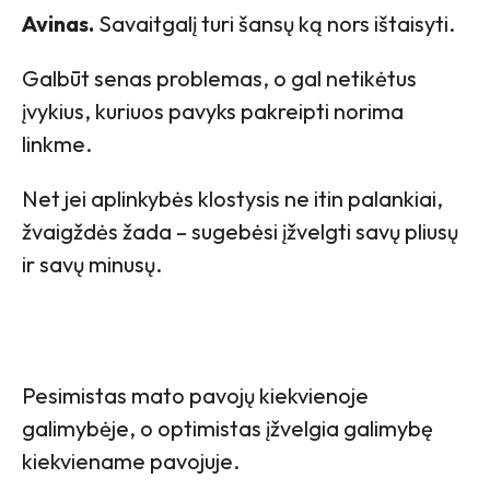
Avinas.
Savaitgalį turi šansų ką nors ištaisyti.
Galbūt senas problemas, o gal netikėtus
įvykius, kuriuos pavyks pakreipti norima
linkme.
Net jei aplinkybės klostysis ne itin palankiai,
žvaigždės žada – sugebėsi įžvelgti savų pliusų
ir savų minusų.
Pesimistas mato pavojų kiekvienoje
galimybėje, o optimistas įžvelgia galimybę
kiekviename pavojuje.