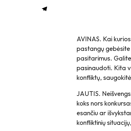
AVINAS. Kai kurios v
pastangų gebėsite s
pasitarimus. Galite
pasinaudoti. Kita v
konfliktų, saugokit
JAUTIS. Neišvengsi
koks nors konkursa
esančiu ar išvyksta
konfliktinių situaci