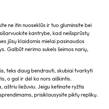
 ne itin nuoseklūs ir tuo gluminsite bei
psišarvuokite kantrybe, kad neišsprūstų
nes jūsų klaidomis mielai pasinaudos
. Galbūt nerimo sukels šeimos narių,
 teks daug bendrauti, skubiai tvarkyti
, o gal ir dėl ko nors aiškintis.
aštriu liežuviu. Jeigu ketinate ryžtis
rendimams, prisiklausysite piktų replikų.