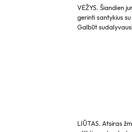
VĖŽYS. Šiandien ju
gerinti santykius su
Galbūt sudalyvausi
LIŪTAS. Atsiras žmo