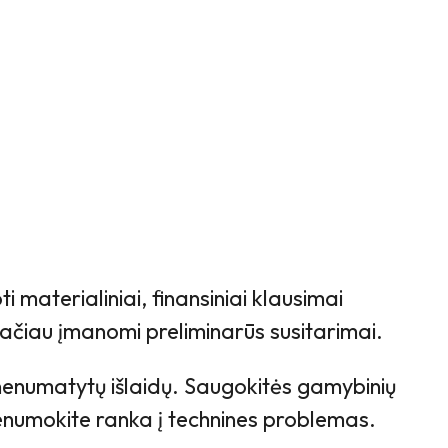
 materialiniai, finansiniai klausimai
tačiau įmanomi preliminarūs susitarimai.
 nenumatytų išlaidų. Saugokitės gamybinių
nenumokite ranka į technines problemas.