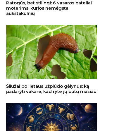
Patogūs, bet stilingi: 6 vasaros bateliai
moterims, kurios nemėgsta
aukštakulnių
Šliužai po lietaus užplūdo gėlynus: ką
padaryti vakare, kad ryte jų būtų mažiau