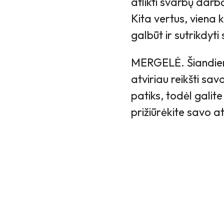
atlikti svarbų darbą
Kita vertus, viena 
galbūt ir sutrikdyti
MERGELĖ. Šiandieną 
atviriau reikšti sa
patiks, todėl galit
prižiūrėkite savo at