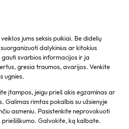
eiklos jums seksis puikiai. Be didelių
uorganizuoti dalykinius ar kitokius
 gauti svarbios informacijos ir ja
ertus, gresia traumos, avarijos. Venkite
ės ugnies.
te įtampos, jeigu prieš akis egzaminas ar
s. Galimas rimtas pokalbis su užsienyje
nčiu asmeniu. Pasistenkite neprovokuoti
jų, priešiškumo. Galvokite, ką kalbate.