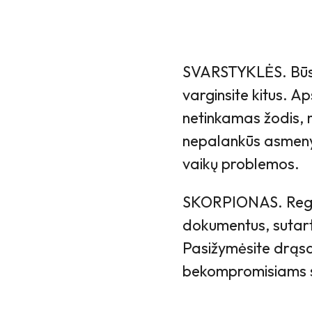
SVARSTYKLĖS. Būsite
varginsite kitus. A
netinkamas žodis, 
nepalankūs asmenys
vaikų problemos.
SKORPIONAS. Regis,
dokumentus, sutartis
Pasižymėsite drąsa, 
bekompromisiams sp