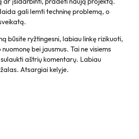
 ar įsidarbinti, pradėti naują projektą.
klaida gali lemti techninę problemą, o
 sveikatą.
būsite ryžtingesni, labiau linkę rizikuoti,
vo nuomonę bei jausmus. Tai ne visiems
e sulaukti aštrių komentarų. Labiau
žalas. Atsargiai kelyje.