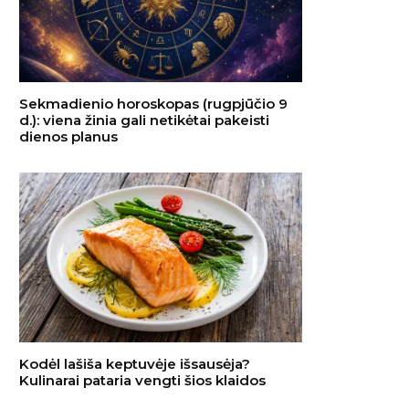
Sekmadienio horoskopas (rugpjūčio 9
d.): viena žinia gali netikėtai pakeisti
dienos planus
Kodėl lašiša keptuvėje išsausėja?
Kulinarai pataria vengti šios klaidos