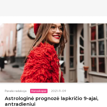
Panelė redakcija
·
Horoskopai
·
2021-11-09
Astrologinė prognozė lapkričio 9-ajai,
antradieniui