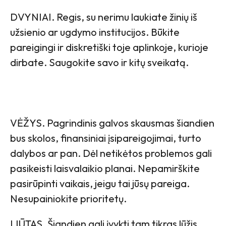
DVYNIAI. Regis, su nerimu laukiate žinių iš
užsienio ar ugdymo institucijos. Būkite
pareigingi ir diskretiški toje aplinkoje, kurioje
dirbate. Saugokite savo ir kitų sveikatą.
VĖŽYS. Pagrindinis galvos skausmas šiandien
bus skolos, finansiniai įsipareigojimai, turto
dalybos ar pan. Dėl netikėtos problemos gali
pasikeisti laisvalaikio planai. Nepamirškite
pasirūpinti vaikais, jeigu tai jūsų pareiga.
Nesupainiokite prioritetų.
LIŪTAS. Šiandien gali įvykti tam tikras lūžis