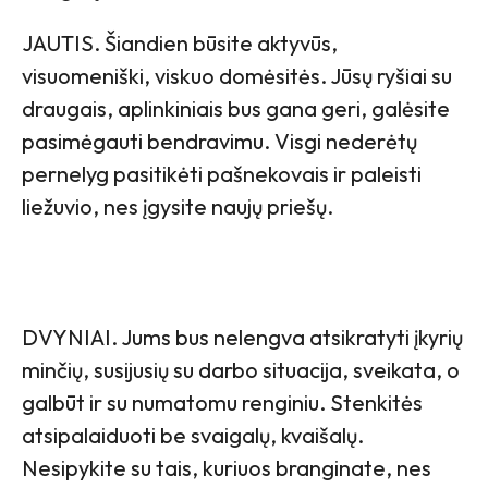
JAUTIS. Šiandien būsite aktyvūs,
visuomeniški, viskuo domėsitės. Jūsų ryšiai su
draugais, aplinkiniais bus gana geri, galėsite
pasimėgauti bendravimu. Visgi nederėtų
pernelyg pasitikėti pašnekovais ir paleisti
liežuvio, nes įgysite naujų priešų.
DVYNIAI. Jums bus nelengva atsikratyti įkyrių
minčių, susijusių su darbo situacija, sveikata, o
galbūt ir su numatomu renginiu. Stenkitės
atsipalaiduoti be svaigalų, kvaišalų.
Nesipykite su tais, kuriuos branginate, nes