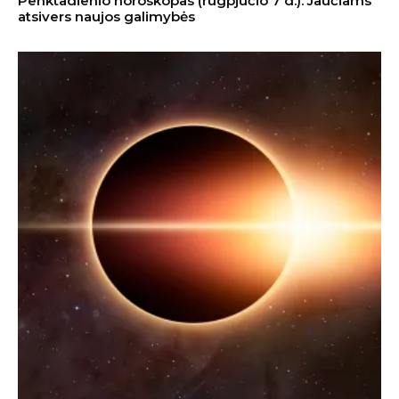
Penktadienio horoskopas (rugpjūčio 7 d.): Jaučiams
atsivers naujos galimybės