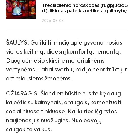
Trečiadienio horoskopas (rugpjūčio 5
d.): likimas pateiks netikėtą galimybę
2026-08-04
ŠAULYS. Gali kilti minčių apie gyvenamosios
vietos keitimą, didesnį komfortą, remontą.
Daug dėmesio skirsite materialinėms
vertybėms. Labai svarbu, kad jo nepritrūktų ir
artimiausiems žmonėms.
OŽIARAGIS. Šiandien būsite nusiteikę daug
kalbėtis su kaimynais, draugais, komentuoti
socialiniuose tinkluose. Kai kurios išgirstos
naujienos jus nudžiugins. Nuo pavojų
saugokite vaikus.