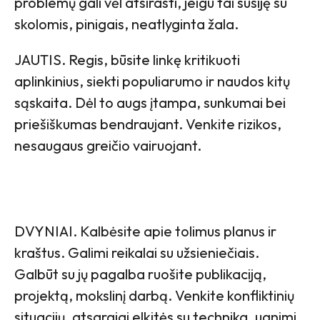
problemų gali vėl atsirasti, jeigu tai susiję su
skolomis, pinigais, neatlyginta žala.
JAUTIS. Regis, būsite linkę kritikuoti
aplinkinius, siekti populiarumo ir naudos kitų
sąskaita. Dėl to augs įtampa, sunkumai bei
priešiškumas bendraujant. Venkite rizikos,
nesaugaus greičio vairuojant.
DVYNIAI. Kalbėsite apie tolimus planus ir
kraštus. Galimi reikalai su užsieniečiais.
Galbūt su jų pagalba ruošite publikaciją,
projektą, mokslinį darbą. Venkite konfliktinių
situacijų, atsargiai elkitės su technika, ugnimi