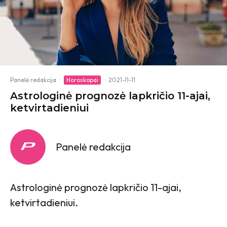
Panelė redakcija
·
Horoskopai
·
2021-11-11
Astrologinė prognozė lapkričio 11-ajai,
ketvirtadieniui
Panelė redakcija
Astrologinė prognozė lapkričio 11-ajai,
ketvirtadieniui.