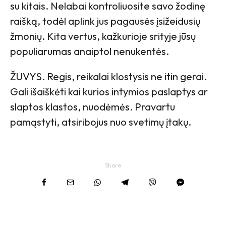
su kitais. Nelabai kontroliuosite savo žodinę
raišką, todėl aplink jus pagausės įsižeidusių
žmonių. Kita vertus, kažkurioje srityje jūsų
populiarumas anaiptol nenukentės.
ŽUVYS. Regis, reikalai klostysis ne itin gerai.
Gali išaiškėti kai kurios intymios paslaptys ar
slaptos klastos, nuodėmės. Pravartu
pamąstyti, atsiribojus nuo svetimų įtakų.
Share