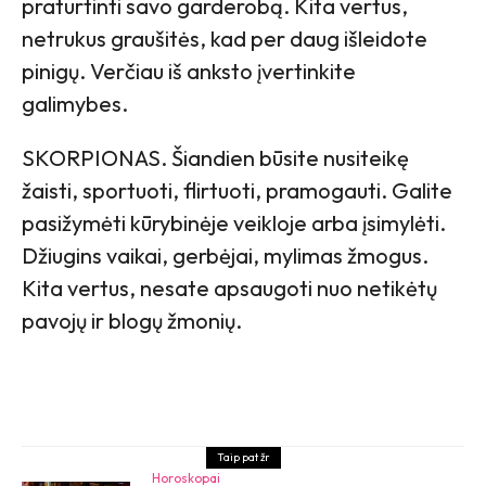
praturtinti savo garderobą. Kita vertus,
netrukus graušitės, kad per daug išleidote
pinigų. Verčiau iš anksto įvertinkite
galimybes.
SKORPIONAS. Šiandien būsite nusiteikę
žaisti, sportuoti, flirtuoti, pramogauti. Galite
pasižymėti kūrybinėje veikloje arba įsimylėti.
Džiugins vaikai, gerbėjai, mylimas žmogus.
Kita vertus, nesate apsaugoti nuo netikėtų
pavojų ir blogų žmonių.
Taip pat žr
Horoskopai