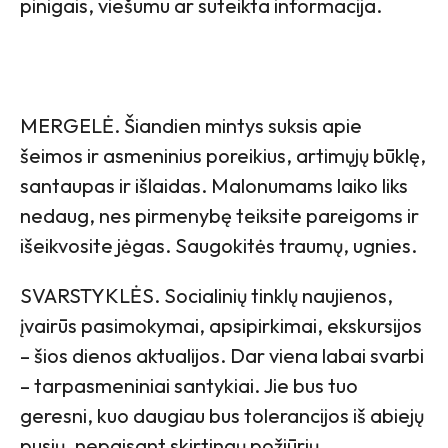
pinigais, viešumu ar suteikta informacija.
MERGELĖ. Šiandien mintys suksis apie
šeimos ir asmeninius poreikius, artimųjų būklę,
santaupas ir išlaidas. Malonumams laiko liks
nedaug, nes pirmenybę teiksite pareigoms ir
išeikvosite jėgas. Saugokitės traumų, ugnies.
SVARSTYKLĖS. Socialinių tinklų naujienos,
įvairūs pasimokymai, apsipirkimai, ekskursijos
– šios dienos aktualijos. Dar viena labai svarbi
– tarpasmeniniai santykiai. Jie bus tuo
geresni, kuo daugiau bus tolerancijos iš abiejų
pusių, nepaisant skirtingų požiūrių.