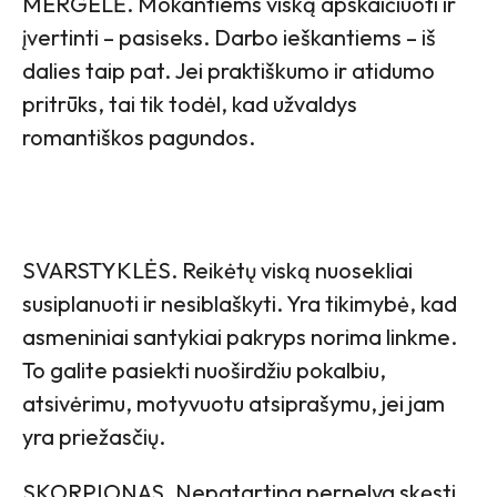
MERGELĖ. Mokantiems viską apskaičiuoti ir
įvertinti – pasiseks. Darbo ieškantiems – iš
dalies taip pat. Jei praktiškumo ir atidumo
pritrūks, tai tik todėl, kad užvaldys
romantiškos pagundos.
SVARSTYKLĖS. Reikėtų viską nuosekliai
susiplanuoti ir nesiblaškyti. Yra tikimybė, kad
asmeniniai santykiai pakryps norima linkme.
To galite pasiekti nuoširdžiu pokalbiu,
atsivėrimu, motyvuotu atsiprašymu, jei jam
yra priežasčių.
SKORPIONAS. Nepatartina pernelyg skęsti