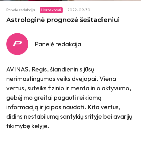
Panelė redakcija
·
Horoskopai
·
2022-09-30
Astrologinė prognozė šeštadieniui
Panelė redakcija
AVINAS. Regis, šiandieninis jūsų
nerimastingumas veiks dvejopai. Viena
vertus, suteiks fizinio ir mentalinio aktyvumo,
gebėjimo greitai pagauti reikiamą
informaciją ir ja pasinaudoti. Kita vertus,
didins nestabilumą santykių srityje bei avarijų
tikimybę kelyje.