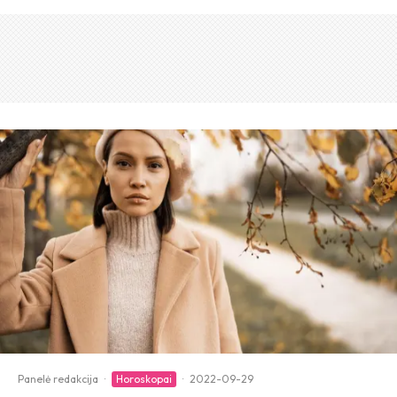
Panelė redakcija
·
Horoskopai
·
2022-09-29