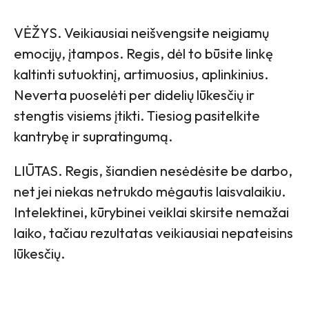
VĖŽYS. Veikiausiai neišvengsite neigiamų
emocijų, įtampos. Regis, dėl to būsite linkę
kaltinti sutuoktinį, artimuosius, aplinkinius.
Neverta puoselėti per didelių lūkesčių ir
stengtis visiems įtikti. Tiesiog pasitelkite
kantrybę ir supratingumą.
LIŪTAS. Regis, šiandien nesėdėsite be darbo,
net jei niekas netrukdo mėgautis laisvalaikiu.
Intelektinei, kūrybinei veiklai skirsite nemažai
laiko, tačiau rezultatas veikiausiai nepateisins
lūkesčių.