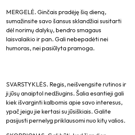
MERGELĖ. Ginčais pradėję šią dieną,
sumažinsite savo šansus sklandžiai susitarti
dėl norimų dalykų, bendro smagaus
laisvalaikio ir pan. Gali nebepadėti nei
humoras, nei pasiūlyta pramoga.
SVARSTYKLĖS. Regis, neišvengsite rutinos ir
ji jūsų anaiptol nedžiugins. Šalia esantieji gali
kiek išvarginti kalbomis apie savo interesus,
ypač jeigu jie kertasi su jūsiškiais. Galite
pasijusti pernelyg priklausomi nuo kitų valios.