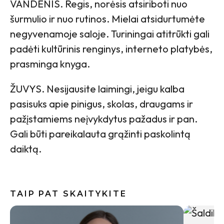
VANDENIS. Regis, norėsis atsiriboti nuo
šurmulio ir nuo rutinos. Mielai atsidurtumėte
negyvenamoje saloje. Turiningai atitrūkti gali
padėti kultūrinis renginys, interneto platybės,
prasminga knyga.
ŽUVYS. Nesijausite laimingi, jeigu kalba
pasisuks apie pinigus, skolas, draugams ir
pažįstamiems neįvykdytus pažadus ir pan.
Gali būti pareikalauta grąžinti paskolintą
daiktą.
TAIP PAT SKAITYKITE
Internete