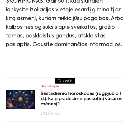
SKORPIONAS. Gali būti, kad šiandien
lankysite izoliacijos vietoje esantį giminaitį ar
kitą asmenį, kuriam reikia jūsų pagalbos. Arba
kalbos tiesiog suksis apie sveikatos, grožio
temas, paskleistus gandus, atskleistas
paslaptis. Gausite dominančios informacijos.
Taip pat žr
Horoskopai
Šeštadienio horoskopas (rugpjūčio 1
d.): kaip pradėsime paskutinį vasaros
mėnesį?
2026-07-31