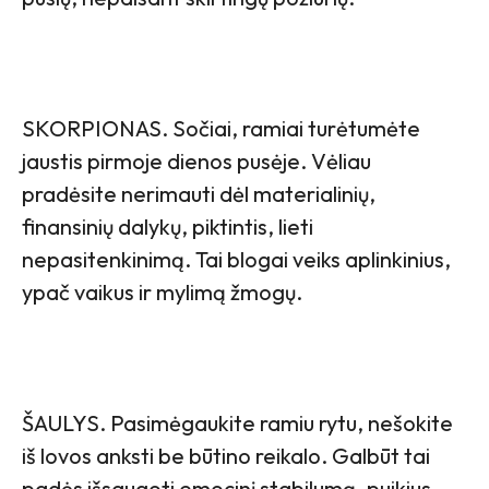
SKORPIONAS. Sočiai, ramiai turėtumėte
jaustis pirmoje dienos pusėje. Vėliau
pradėsite nerimauti dėl materialinių,
finansinių dalykų, piktintis, lieti
nepasitenkinimą. Tai blogai veiks aplinkinius,
ypač vaikus ir mylimą žmogų.
ŠAULYS. Pasimėgaukite ramiu rytu, nešokite
iš lovos anksti be būtino reikalo. Galbūt tai
padės išsaugoti emocinį stabilumą, puikius