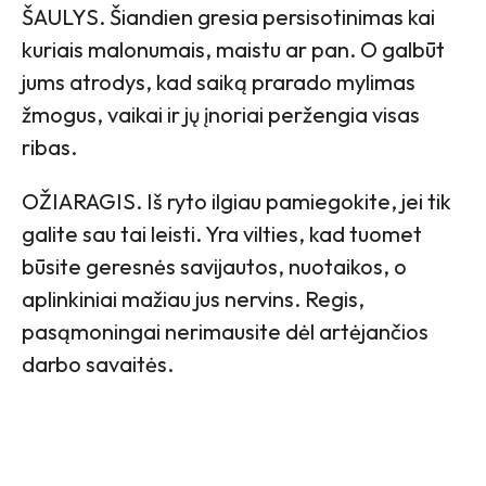
ŠAULYS. Šiandien gresia persisotinimas kai
kuriais malonumais, maistu ar pan. O galbūt
jums atrodys, kad saiką prarado mylimas
žmogus, vaikai ir jų įnoriai peržengia visas
ribas.
OŽIARAGIS. Iš ryto ilgiau pamiegokite, jei tik
galite sau tai leisti. Yra vilties, kad tuomet
būsite geresnės savijautos, nuotaikos, o
aplinkiniai mažiau jus nervins. Regis,
pasąmoningai nerimausite dėl artėjančios
darbo savaitės.