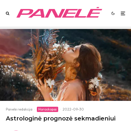
Panelė redakcija
·
Horoskopai
·
2022-09-30
Astrologinė prognozė sekmadieniui