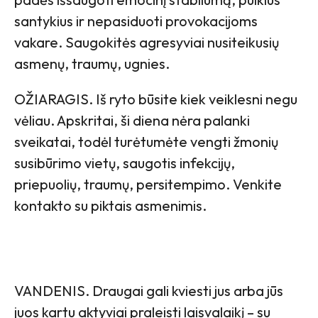
santykius ir nepasiduoti provokacijoms
vakare. Saugokitės agresyviai nusiteikusių
asmenų, traumų, ugnies.
OŽIARAGIS. Iš ryto būsite kiek veiklesni negu
vėliau. Apskritai, ši diena nėra palanki
sveikatai, todėl turėtumėte vengti žmonių
susibūrimo vietų, saugotis infekcijų,
priepuolių, traumų, persitempimo. Venkite
kontakto su piktais asmenimis.
VANDENIS. Draugai gali kviesti jus arba jūs
juos kartu aktyviai praleisti laisvalaikį – su