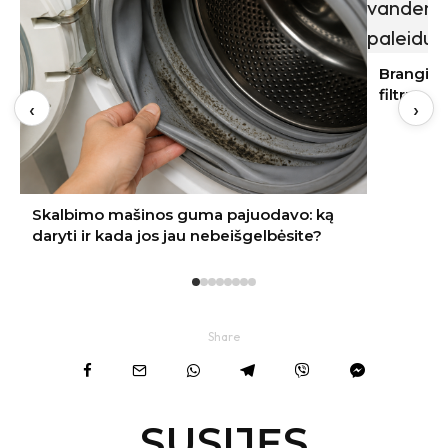
įvaizdį
Brangi naujakurių klaida: apie vandens
filtrus pagalvojama tik paleidus vandenį
‹
›
Share
SUSIJĘS