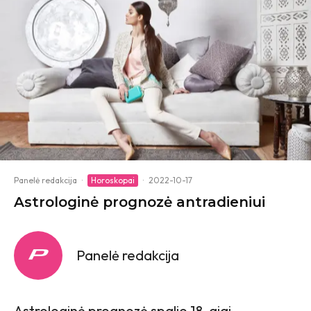
Panelė redakcija
·
Horoskopai
·
2022-10-17
Astrologinė prognozė antradieniui
Panelė redakcija
Astrologinė prognozė spalio 18-ajai,