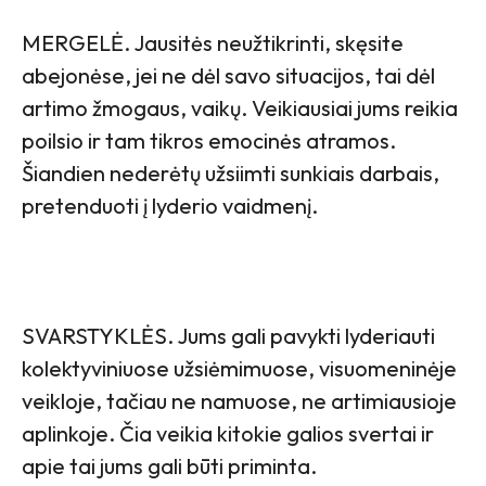
MERGELĖ. Jausitės neužtikrinti, skęsite
abejonėse, jei ne dėl savo situacijos, tai dėl
artimo žmogaus, vaikų. Veikiausiai jums reikia
poilsio ir tam tikros emocinės atramos.
Šiandien nederėtų užsiimti sunkiais darbais,
pretenduoti į lyderio vaidmenį.
SVARSTYKLĖS. Jums gali pavykti lyderiauti
kolektyviniuose užsiėmimuose, visuomeninėje
veikloje, tačiau ne namuose, ne artimiausioje
aplinkoje. Čia veikia kitokie galios svertai ir
apie tai jums gali būti priminta.