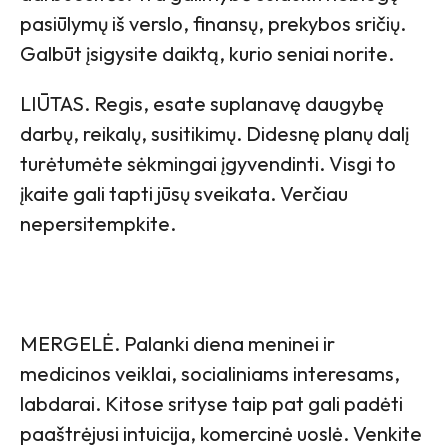
pasiūlymų iš verslo, finansų, prekybos sričių.
Galbūt įsigysite daiktą, kurio seniai norite.
LIŪTAS. Regis, esate suplanavę daugybę
darbų, reikalų, susitikimų. Didesnę planų dalį
turėtumėte sėkmingai įgyvendinti. Visgi to
įkaite gali tapti jūsų sveikata. Verčiau
nepersitempkite.
MERGELĖ. Palanki diena meninei ir
medicinos veiklai, socialiniams interesams,
labdarai. Kitose srityse taip pat gali padėti
paaštrėjusi intuicija, komercinė uoslė. Venkite