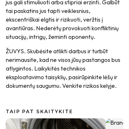
jus gali stimuliuoti arba stipriai erzinti. Galbūt
tai paskatins jus tapti veiklesnius,
ekscentriškai elgtis ir rizikuoti, veržtis į
avantiūras. Nederėtų provokuoti konfliktinių
situacijų, intrigų, žeminti oponentų.
ŽUVYS. Skubėsite atlikti darbus ir turbūt
nerimausite, kad ne visos jūsų pastangos bus
atlygintos. Laikykitės technikos
eksploatavimo taisyklių, pasirūpinkite lėšų ir
dokumentų saugumu. Venkite rizikos kelyje.
TAIP PAT SKAITYKITE
Vasaros s