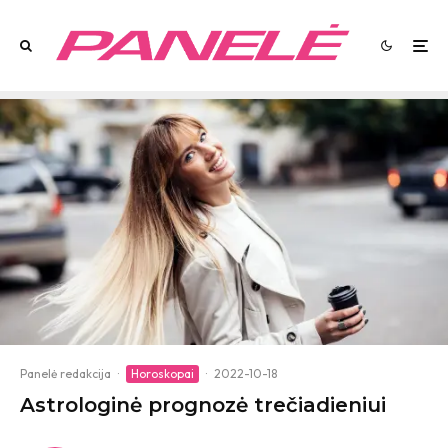
Panelė redakcija
·
Horoskopai
·
2022-10-18
Astrologinė prognozė trečiadieniui