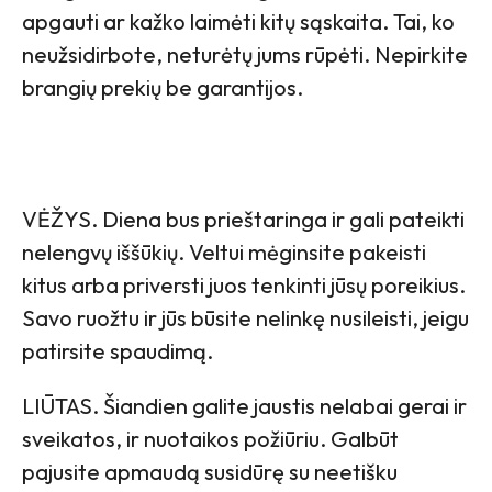
apgauti ar kažko laimėti kitų sąskaita. Tai, ko
neužsidirbote, neturėtų jums rūpėti. Nepirkite
brangių prekių be garantijos.
VĖŽYS. Diena bus prieštaringa ir gali pateikti
nelengvų iššūkių. Veltui mėginsite pakeisti
kitus arba priversti juos tenkinti jūsų poreikius.
Savo ruožtu ir jūs būsite nelinkę nusileisti, jeigu
patirsite spaudimą.
LIŪTAS. Šiandien galite jaustis nelabai gerai ir
sveikatos, ir nuotaikos požiūriu. Galbūt
pajusite apmaudą susidūrę su neetišku