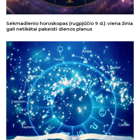
Sekmadienio horoskopas (rugpjūčio 9 d.): viena žinia
gali netikėtai pakeisti dienos planus