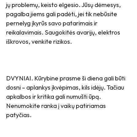
jų problemų, keisto elgesio. Jūsų dėmesys,
pagalba jiems gali padėti, jei tik nebūsite
pernelyg įkyrūs savo patarimais ir
reikalavimais. Saugokitės avarijų, elektros
iškrovos, venkite rizikos.
DVYNIAI. Kūrybine prasme ši diena gali būti
dosni – aplankys įkvėpimas, kils idėjų. Tačiau
apkalbos ir kritika gali numušti ūpą.
Nenumokite ranka į vaikų patiriamas
patyčias.