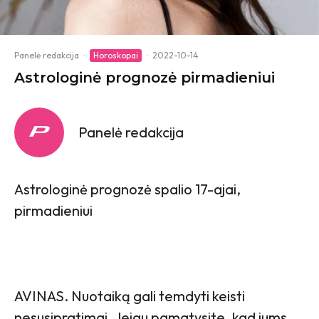
Panelė redakcija
·
Horoskopai
·
2022-10-14
Astrologinė prognozė pirmadieniui
Panelė redakcija
Astrologinė prognozė spalio 17-ajai,
pirmadieniui
AVINAS. Nuotaiką gali temdyti keisti
nesusipratimai. Jeigu pamatysite, kad jums