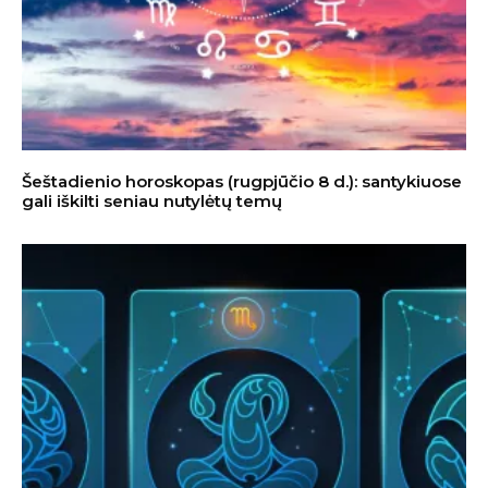
Šeštadienio horoskopas (rugpjūčio 8 d.): santykiuose
gali iškilti seniau nutylėtų temų