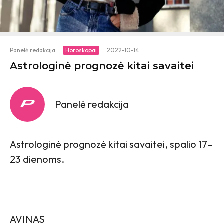
Panelė redakcija
·
Horoskopai
·
2022-10-14
Astrologinė prognozė kitai savaitei
Panelė redakcija
Astrologinė prognozė kitai savaitei, spalio 17–
23 dienoms.
AVINAS