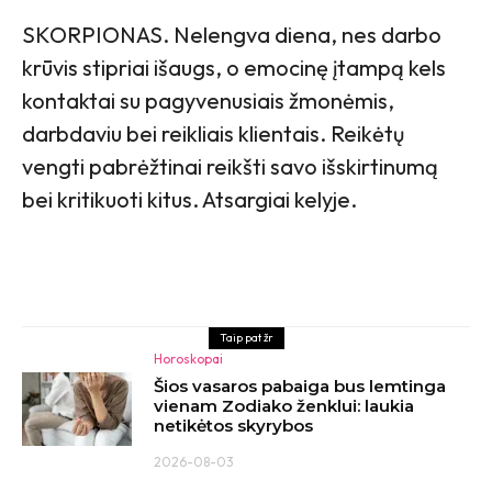
SKORPIONAS. Nelengva diena, nes darbo
krūvis stipriai išaugs, o emocinę įtampą kels
kontaktai su pagyvenusiais žmonėmis,
darbdaviu bei reikliais klientais. Reikėtų
vengti pabrėžtinai reikšti savo išskirtinumą
bei kritikuoti kitus. Atsargiai kelyje.
Taip pat žr
Horoskopai
Šios vasaros pabaiga bus lemtinga
vienam Zodiako ženklui: laukia
netikėtos skyrybos
2026-08-03