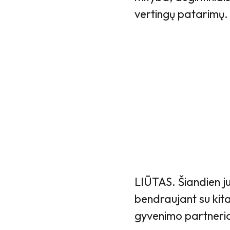
vertingų patarimų.
LIŪTAS. Šiandien j
bendraujant su kita
gyvenimo partneriais