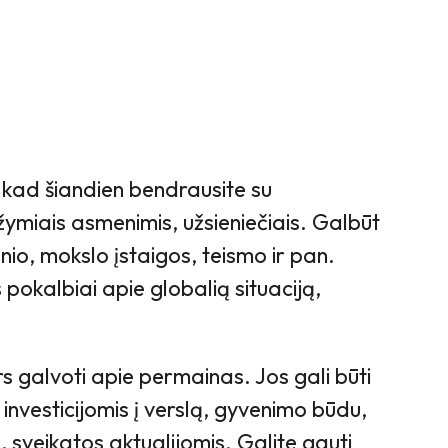
 kad šiandien bendrausite su
ymiais asmenimis, užsieniečiais. Galbūt
ienio, mokslo įstaigos, teismo ir pan.
okalbiai apie globalią situaciją,
s galvoti apie permainas. Jos gali būti
 investicijomis į verslą, gyvenimo būdu,
, sveikatos aktualijomis. Galite gauti