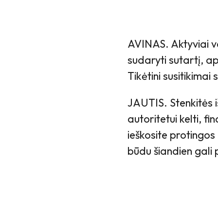
AVINAS. Aktyviai ve
sudaryti sutartį, a
Tikėtini susitikima
JAUTIS. Stenkitės i
autoritetui kelti, f
ieškosite protingos 
būdu šiandien gali 