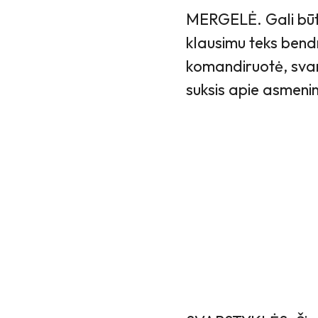
MERGELĖ. Gali būti
klausimu teks bendr
komandiruotė, svarb
suksis apie asmeni