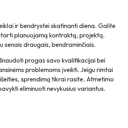
iklai ir bendrystei skatinanti diena. Galite
ptarti planuojamą kontraktą, projektą.
i su senais draugais, bendraminčiais.
šnaudoti progas savo kvalifikacijai bei
inansinėms problemoms įveikti. Jeigu rimtai
išeities, sprendimą tikrai rasite. Atmetimo
pavykti eliminuoti nevykusius variantus.