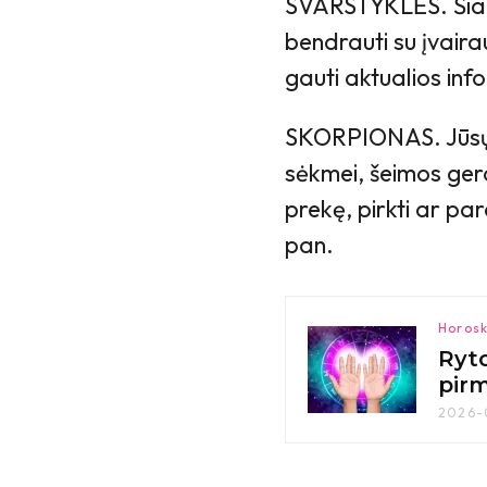
SVARSTYKLĖS. Šiand
bendrauti su įvair
gauti aktualios info
SKORPIONAS. Jūsų 
sėkmei, šeimos gero
prekę, pirkti ar par
pan.
Horosk
Ryto
pir
2026-