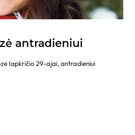
zė antradieniui
ė lapkričio 29-ajai, antradieniui