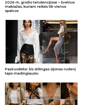
2026 m. grožio tendencijose – švelnus
makiažas, kuriam reikės tik vienos
spalvos
Pasiruoškite: šis stilingas sijonas rudenį
taps madingiausiu