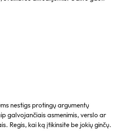
ums nestigs protingų argumentų
ip galvojančiais asmenimis, verslo ar
. Regis, kai ką įtikinsite be jokių ginčų.