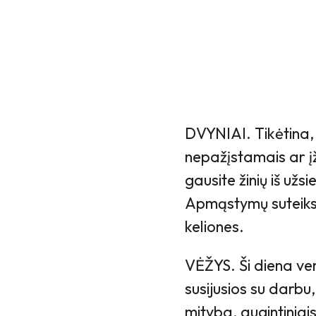
DVYNIAI. Tikėtina,
nepažįstamais ar įž
gausite žinių iš užs
Apmąstymų suteiks p
keliones.
VĖŽYS. Ši diena ver
susijusios su darbu,
mityba, augintiniais