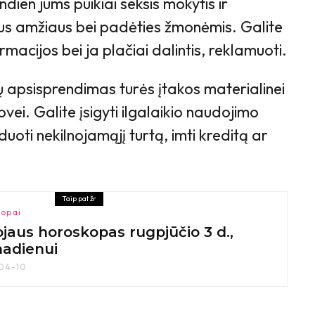
ien jums puikiai seksis mokytis ir
aus amžiaus bei padėties žmonėmis. Galite
rmacijos bei ja plačiai dalintis, reklamuoti.
apsisprendimas turės įtakos materialinei
vei. Galite įsigyti ilgalaikio naudojimo
duoti nekilnojamąjį turtą, imti kreditą ar
Taip pat žr
opai
jaus horoskopas rugpjūčio 3 d.,
madienui
04-10