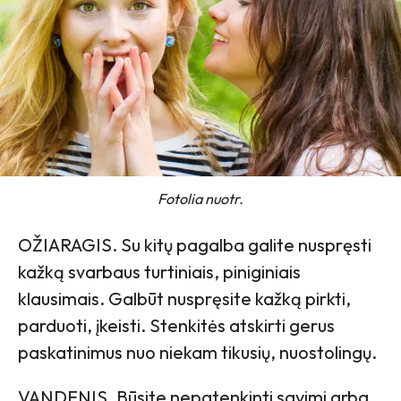
Fotolia nuotr.
OŽIARAGIS. Su kitų pagalba galite nuspręsti
kažką svarbaus turtiniais, piniginiais
klausimais. Galbūt nuspręsite kažką pirkti,
parduoti, įkeisti. Stenkitės atskirti gerus
paskatinimus nuo niekam tikusių, nuostolingų.
VANDENIS. Būsite nepatenkinti savimi arba