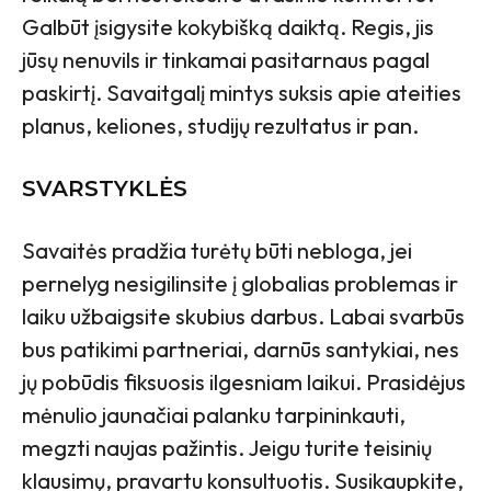
Galbūt įsigysite kokybišką daiktą. Regis, jis
jūsų nenuvils ir tinkamai pasitarnaus pagal
paskirtį. Savaitgalį mintys suksis apie ateities
planus, keliones, studijų rezultatus ir pan.
SVARSTYKLĖS
Savaitės pradžia turėtų būti nebloga, jei
pernelyg nesigilinsite į globalias problemas ir
laiku užbaigsite skubius darbus. Labai svarbūs
bus patikimi partneriai, darnūs santykiai, nes
jų pobūdis fiksuosis ilgesniam laikui. Prasidėjus
mėnulio jaunačiai palanku tarpininkauti,
megzti naujas pažintis. Jeigu turite teisinių
klausimų, pravartu konsultuotis. Susikaupkite,