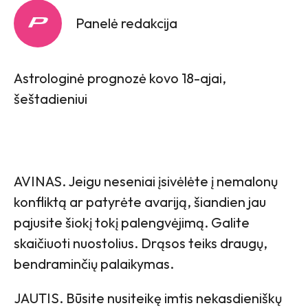
Panelė redakcija
Astrologinė prognozė kovo 18-ajai,
šeštadieniui
AVINAS. Jeigu neseniai įsivėlėte į nemalonų
konfliktą ar patyrėte avariją, šiandien jau
pajusite šiokį tokį palengvėjimą. Galite
skaičiuoti nuostolius. Drąsos teiks draugų,
bendraminčių palaikymas.
JAUTIS. Būsite nusiteikę imtis nekasdieniškų