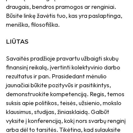
draugais, bendros pramogos ar renginiai.
Būsite linkę žavėtis tuo, kas yra paslaptinga,
meniška, filosofiška.
LIŪTAS
Savaitės pradžioje pravartu užbaigti skubų
finansinį reikalą, įvertinti kolektyvinio darbo
rezultatus ir pan. Prasidedant mėnulio
jaunačiai būkite pozityvūs ir pasitikintys,
demonstruokite kompetenciją. Regis, temos
suksis apie politikos, teisės, užsienio, mokslo
klausimus, studijas, žiniasklaidą. Galbūt
vyksite į konferenciją, kokį nors svarbų renginį
arba dėl to tarsitės. Tikėtina, kad sulauksite