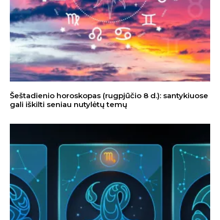
Šeštadienio horoskopas (rugpjūčio 8 d.): santykiuose
gali iškilti seniau nutylėtų temų