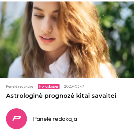
Panelė redakcija
·
Horoskopai
·
2023-03-17
Astrologinė prognozė kitai savaitei
Panelė redakcija