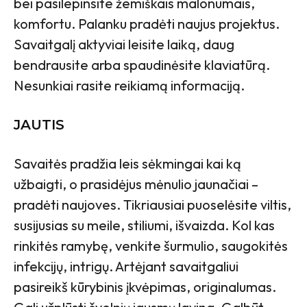
bei pasilepinsite žemiškais malonumais,
komfortu. Palanku pradėti naujus projektus.
Savaitgalį aktyviai leisite laiką, daug
bendrausite arba spaudinėsite klaviatūrą.
Nesunkiai rasite reikiamą informaciją.
JAUTIS
Savaitės pradžia leis sėkmingai kai ką
užbaigti, o prasidėjus mėnulio jaunačiai –
pradėti naujoves. Tikriausiai puoselėsite viltis,
susijusias su meile, stiliumi, išvaizda. Kol kas
rinkitės ramybę, venkite šurmulio, saugokitės
infekcijų, intrigų. Artėjant savaitgaliui
pasireikš kūrybinis įkvėpimas, originalumas.