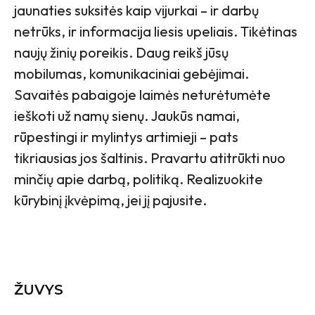
jaunaties suksitės kaip vijurkai – ir darbų
netrūks, ir informacija liesis upeliais. Tikėtinas
naujų žinių poreikis. Daug reikš jūsų
mobilumas, komunikaciniai gebėjimai.
Savaitės pabaigoje laimės neturėtumėte
ieškoti už namų sienų. Jaukūs namai,
rūpestingi ir mylintys artimieji – pats
tikriausias jos šaltinis.
Pravartu atitrūkti nuo
minčių apie darbą, politiką. Realizuokite
kūrybinį įkvėpimą, jei jį pajusite.
ŽUVYS