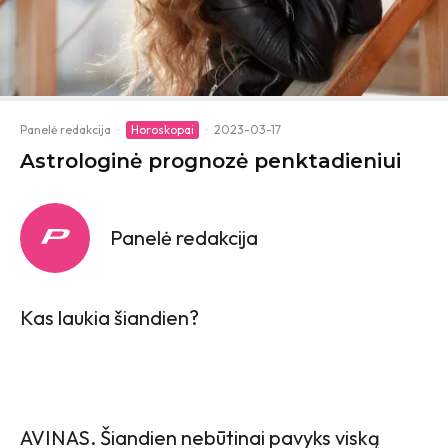
Panelė redakcija
·
Horoskopai
·
2023-03-17
Astrologinė prognozė penktadieniui
Panelė redakcija
Kas laukia šiandien?
AVINAS. Šiandien nebūtinai pavyks viską