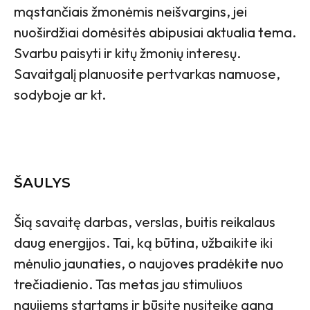
mąstančiais žmonėmis neišvargins, jei
nuoširdžiai domėsitės abipusiai aktualia tema.
Svarbu paisyti ir kitų žmonių interesų.
Savaitgalį planuosite pertvarkas namuose,
sodyboje ar kt.
ŠAULYS
Šią savaitę darbas, verslas, buitis reikalaus
daug energijos. Tai, ką būtina, užbaikite iki
mėnulio jaunaties, o naujoves pradėkite nuo
trečiadienio. Tas metas
jau stimuliuos
naujiems startams ir būsite nusiteikę gana