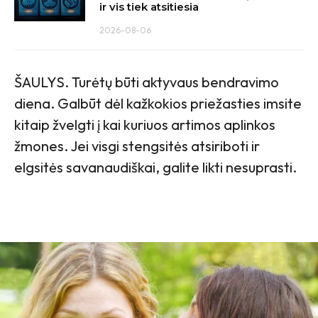
ir vis tiek atsitiesia
2026-08-06
ŠAULYS. Turėtų būti aktyvaus bendravimo
diena. Galbūt dėl kažkokios priežasties imsite
kitaip žvelgti į kai kuriuos artimos aplinkos
žmones. Jei visgi stengsitės atsiriboti ir
elgsitės savanaudiškai, galite likti nesuprasti.