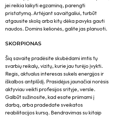
jei reikia laikyti egzaminą, parengti
pristatymą. Artėjant savaitgaliui, turbūt
atgausite skolą arba kitų dėka pavyks gauti
naudos. Domins kelionės, galite jas planuoti.
SKORPIONAS
Šią savaitę pradėsite skubėdami imtis tų
svarbių reikalų, vizitų, kurie jau turėjo įvykti.
Regis, aktualus interesas sukels energijos ir
iškalbos antplūdį. Prasidėjus jaunačiai norėsis
aktyviau veikti profesijos srityje, versle.
Galbūt sužinosite, kad esate priimami į
darbą, arba pradedate sveikatos
reabilitacijos kursą. Bendravimas su kitaip