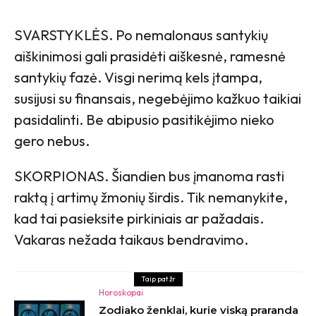
SVARSTYKLĖS. Po nemalonaus santykių
aiškinimosi gali prasidėti aiškesnė, ramesnė
santykių fazė. Visgi nerimą kels įtampa,
susijusi su finansais, negebėjimo kažkuo taikiai
pasidalinti. Be abipusio pasitikėjimo nieko
gero nebus.
SKORPIONAS. Šiandien bus įmanoma rasti
raktą į artimų žmonių širdis. Tik nemanykite,
kad tai pasieksite pirkiniais ar pažadais.
Vakaras nežada taikaus bendravimo.
Taip pat žr
Horoskopai
Zodiako ženklai, kurie viską praranda