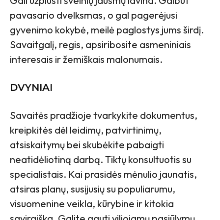
Gali užplūsti švelnių jausmų lavina. Galbūt
pavasario dvelksmas, o gal pagerėjusi
gyvenimo kokybė, meilė paglostys jums širdį.
Savaitgalį, regis, apsiribosite asmeniniais
interesais ir žemiškais malonumais.
DVYNIAI
Savaitės pradžioje tvarkykite dokumentus,
kreipkitės dėl leidimų, patvirtinimų,
atsiskaitymų bei skubėkite pabaigti
neatidėliotiną darbą. Tiktų konsultuotis su
specialistais. Kai prasidės mėnulio jaunatis,
atsiras planų, susijusių su populiarumu,
visuomenine veikla, kūrybine ir kitokia
saviraiška. Galite gauti viliojamų pasiūlymų,