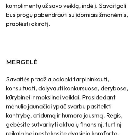
komplimentų už savo veiklą, indėlį. Savaitgalį
bus progų pabendrauti su įdomiais žmonėmis,
praplėsti akiratį.
MERGELĖ
Savaitės pradžia palanki tarpininkauti,
konsultuoti, dalyvauti konkursuose, derybose,
kūrybinei ir mokslinei veiklai. Prasidedant
mėnulio jaunačiai ypač svarbu pasitelkti
kantrybę, atidumą ir humoro jausmą.
Regis,
gebėsite sutvarkyti aktualų finansinį, turtinį
reikalą bei nestokosite dvasinio komforto.