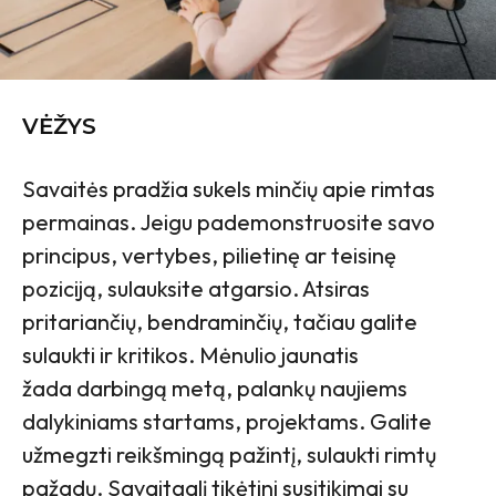
VĖŽYS
Savaitės pradžia sukels minčių apie rimtas
permainas. Jeigu pademonstruosite savo
principus, vertybes, pilietinę ar teisinę
poziciją, sulauksite atgarsio. Atsiras
pritariančių, bendraminčių, tačiau galite
sulaukti ir kritikos.
Mėnulio jaunatis
žada
darbingą metą, palankų naujiems
dalykiniams startams, projektams. Galite
užmegzti reikšmingą pažintį, sulaukti rimtų
pažadų. Savaitgalį tikėtini susitikimai su