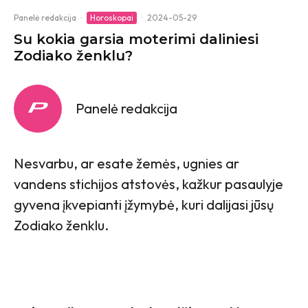
Panelė redakcija
·
Horoskopai
·
2024-05-29
Su kokia garsia moterimi daliniesi
Zodiako ženklu?
Panelė redakcija
Nesvarbu, ar esate žemės, ugnies ar
vandens stichijos atstovės, kažkur pasaulyje
gyvena įkvepianti įžymybė, kuri dalijasi jūsų
Zodiako ženklu.