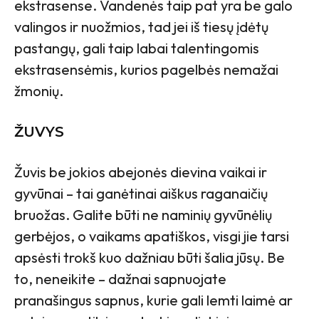
ekstrasense. Vandenės taip pat yra be galo
valingos ir nuožmios, tad jei iš tiesų įdėtų
pastangų, gali taip labai talentingomis
ekstrasensėmis, kurios pagelbės nemažai
žmonių.
ŽUVYS
Žuvis be jokios abejonės dievina vaikai ir
gyvūnai – tai ganėtinai aiškus raganaičių
bruožas. Galite būti ne naminių gyvūnėlių
gerbėjos, o vaikams apatiškos, visgi jie tarsi
apsėsti trokš kuo dažniau būti šalia jūsų. Be
to, neneikite – dažnai sapnuojate
pranašingus sapnus, kurie gali lemti laimė ar