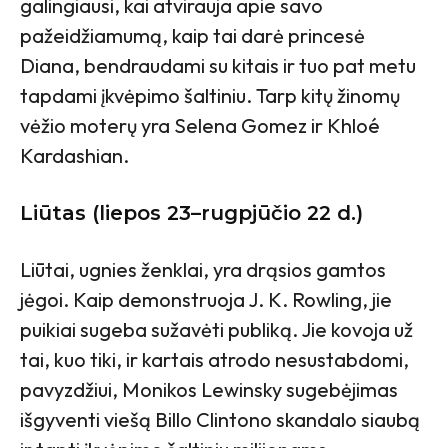
galingiausi, kai atvirauja apie savo
pažeidžiamumą, kaip tai darė princesė
Diana, bendraudami su kitais ir tuo pat metu
tapdami įkvėpimo šaltiniu. Tarp kitų žinomų
vėžio moterų yra Selena Gomez ir Khloé
Kardashian.
Liūtas (liepos 23–rugpjūčio 22 d.)
Liūtai, ugnies ženklai, yra drąsios gamtos
jėgoi. Kaip demonstruoja J. K. Rowling, jie
puikiai sugeba sužavėti publiką. Jie kovoja už
tai, kuo tiki, ir kartais atrodo nesustabdomi,
pavyzdžiui, Monikos Lewinsky sugebėjimas
išgyventi viešą Billo Clintono skandalo siaubą