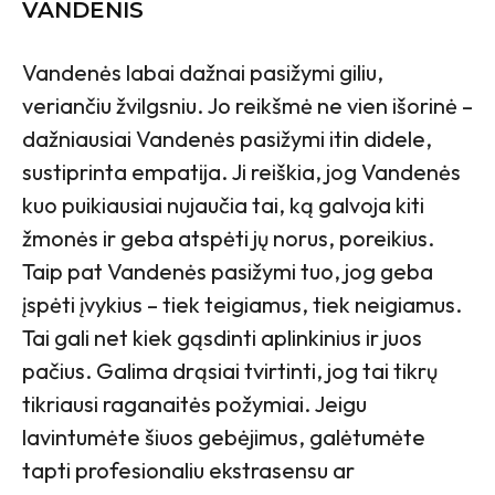
VANDENIS
Vandenės labai dažnai pasižymi giliu,
veriančiu žvilgsniu. Jo reikšmė ne vien išorinė –
dažniausiai Vandenės pasižymi itin didele,
sustiprinta empatija. Ji reiškia, jog Vandenės
kuo puikiausiai nujaučia tai, ką galvoja kiti
žmonės ir geba atspėti jų norus, poreikius.
Taip pat Vandenės pasižymi tuo, jog geba
įspėti įvykius – tiek teigiamus, tiek neigiamus.
Tai gali net kiek gąsdinti aplinkinius ir juos
pačius. Galima drąsiai tvirtinti, jog tai tikrų
tikriausi raganaitės požymiai. Jeigu
lavintumėte šiuos gebėjimus, galėtumėte
tapti profesionaliu ekstrasensu ar