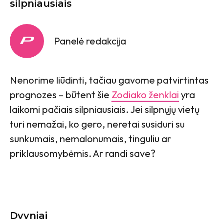
silpniausiais
Panelė redakcija
Nenorime liūdinti, tačiau gavome patvirtintas
prognozes – būtent šie
Zodiako ženklai
yra
laikomi pačiais silpniausiais. Jei silpnųjų vietų
turi nemažai, ko gero, neretai susiduri su
sunkumais, nemalonumais, tinguliu ar
priklausomybėmis. Ar randi save?
Dvyniai