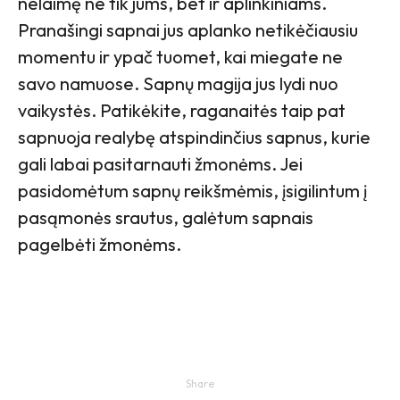
nelaimę ne tik jums, bet ir aplinkiniams.
Pranašingi sapnai jus aplanko netikėčiausiu
momentu ir ypač tuomet, kai miegate ne
savo namuose. Sapnų magija jus lydi nuo
vaikystės. Patikėkite, raganaitės taip pat
sapnuoja realybę atspindinčius sapnus, kurie
gali labai pasitarnauti žmonėms. Jei
pasidomėtum sapnų reikšmėmis, įsigilintum į
pasąmonės srautus, galėtum sapnais
pagelbėti žmonėms.
Share