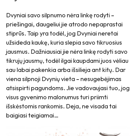
Dvyniai savo silpnumo nėra linkę rodyti
–
priešingai, daugeliui jie atrodo nepaprastai
stiprūs. Taip yra todėl, jog Dvyniai neretai
užsideda kaukę, kuria slepia savo tikruosius
jausmus. Dažniausiai jie nėra linkę rodyti savo
tikrujų jausmų, todėl ilgai kaupdami juos vėliau
sau labai pakenkia arba išsilieja ant kitų. Dar
viena silpnoji Dvynių vieta
–
nesugebėjimas
atsispirti pagundoms. Jie vadovaujasi tuo, jog
visus gyvenimo malonumus turi priimti
išskėstomis rankomis. Deja, ne visada tai
baigiasi teigiamai…