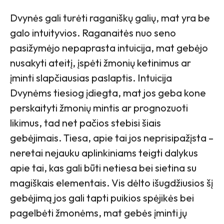
Dvynės gali turėti raganiškų galių, mat yra be
galo intuityvios. Raganaitės nuo seno
pasižymėjo nepaprasta intuicija, mat gebėjo
nusakyti ateitį, įspėti žmonių ketinimus ar
įminti slapčiausias paslaptis. Intuicija
Dvynėms tiesiog įdiegta, mat jos geba kone
perskaityti žmonių mintis ar prognozuoti
likimus, tad net pačios stebisi šiais
gebėjimais. Tiesa, apie tai jos neprisipažįsta –
neretai nejauku aplinkiniams teigti dalykus
apie tai, kas gali būti netiesa bei sietina su
magiškais elementais. Vis dėlto išugdžiusios šį
gebėjimą jos gali tapti puikios spėjikės bei
pagelbėti žmonėms, mat gebės įminti jų