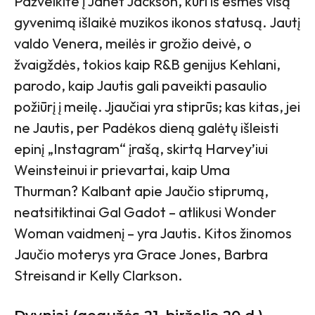
Pažvelkite į Janet Jackson, kuri iš esmės visą
gyvenimą išlaikė muzikos ikonos statusą. Jautį
valdo Venera, meilės ir grožio deivė, o
žvaigždės, tokios kaip R&B genijus Kehlani,
parodo, kaip Jautis gali paveikti pasaulio
požiūrį į meilę. Jjaučiai yra stiprūs; kas kitas, jei
ne Jautis, per Padėkos dieną galėtų išleisti
epinį „Instagram“ įrašą, skirtą Harvey’iui
Weinsteinui ir prievartai, kaip Uma
Thurman? Kalbant apie Jaučio stiprumą,
neatsitiktinai Gal Gadot – atlikusi Wonder
Woman vaidmenį – yra Jautis. Kitos žinomos
Jaučio moterys yra Grace Jones, Barbra
Streisand ir Kelly Clarkson.