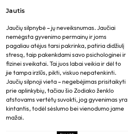
Jautis
Jaučių silpnybė
–
jų neveiksnumas. Jaučiai
nemėgsta gyvenimo permainų ir joms
pagaliau atėjus tarsi pakrinka, patiria didžiulį
stresą, taip pakenkdami savo psichologinei ir
fizinei sveikatai. Tai juos labai veikia ir dėl to
jie tampa irzlūs, pikti, viskuo nepatenkinti.
Jaučių silpnoji vieta
–
negebėjimas prisitaikyti
prie aplinkybių, tačiau šio Zodiako ženklo
atstovams vertėtų suvokti, jog gyvenimas yra
kintantis, todėl sėslumo bei vienodumo jame
mažai.