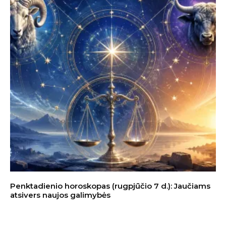
Penktadienio horoskopas (rugpjūčio 7 d.): Jaučiams
atsivers naujos galimybės