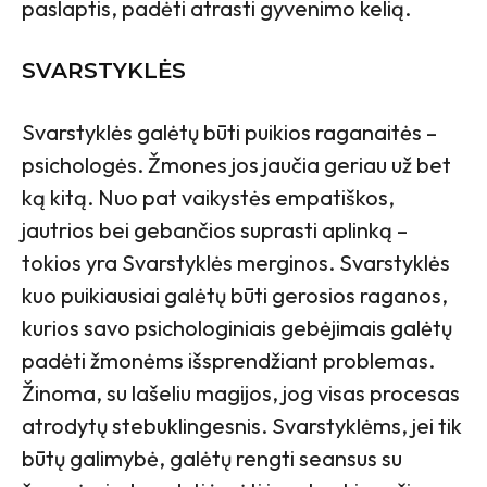
paslaptis, padėti atrasti gyvenimo kelią.
SVARSTYKLĖS
Svarstyklės galėtų būti puikios raganaitės –
psichologės. Žmones jos jaučia geriau už bet
ką kitą. Nuo pat vaikystės empatiškos,
jautrios bei gebančios suprasti aplinką –
tokios yra Svarstyklės merginos. Svarstyklės
kuo puikiausiai galėtų būti gerosios raganos,
kurios savo psichologiniais gebėjimais galėtų
padėti žmonėms išsprendžiant problemas.
Žinoma, su lašeliu magijos, jog visas procesas
atrodytų stebuklingesnis. Svarstyklėms, jei tik
būtų galimybė, galėtų rengti seansus su