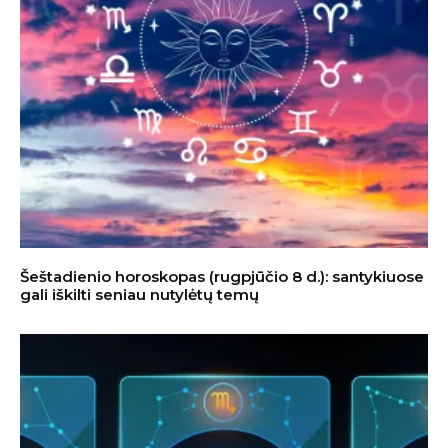
Šeštadienio horoskopas (rugpjūčio 8 d.): santykiuose
gali iškilti seniau nutylėtų temų