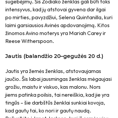
sugebėjimų. Šis Zodiako ženklas gali būti toks
intensyvus, kad jų atstovai gyvena dar ilgai
po mirties, pavyzdžiui, Selena Quintanilla, kuri
laimi garsiausios Avinės apdovanojimą. Kitos
žinomos Avino moterys yra Mariah Carey ir
Reese Witherspoon.
Jautis (balandžio 20–gegužės 20 d.)
Jautis yra žemės ženklas, atstovaujamas
jaučio. Šis labai jausmingas ženklas mėgaujasi
grožiu, maistu ir viskuo, kas malonu. Nors
jiems patinka poilsis, tai nereiškia, kad jie yra
tingūs – šie darbštūs ženklai sunkiai kovoja,
kad gautų tai, ko nori ir gautų naudą.