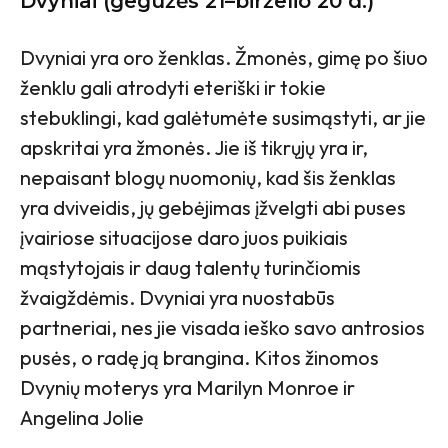
Dvyniai (gegužės 21–birželio 20 d.)
Dvyniai yra oro ženklas. Žmonės, gimę po šiuo
ženklu gali atrodyti eteriški ir tokie
stebuklingi, kad galėtumėte susimąstyti, ar jie
apskritai yra žmonės. Jie iš tikrųjų yra ir,
nepaisant blogų nuomonių, kad šis ženklas
yra dviveidis, jų gebėjimas įžvelgti abi puses
įvairiose situacijose daro juos puikiais
mąstytojais ir daug talentų turinčiomis
žvaigždėmis. Dvyniai yra nuostabūs
partneriai, nes jie visada ieško savo antrosios
pusės, o radę ją brangina. Kitos žinomos
Dvynių moterys yra Marilyn Monroe ir
Angelina Jolie