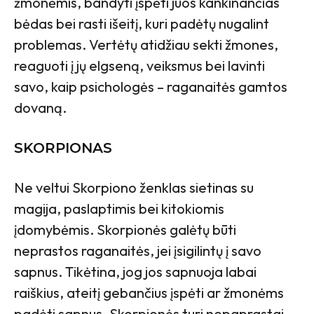
žmonėmis, bandyti įspėti juos kankinančias
bėdas bei rasti išeitį, kuri padėtų nugalint
problemas. Vertėtų atidžiau sekti žmones,
reaguoti į jų elgseną, veiksmus bei lavinti
savo, kaip psichologės – raganaitės gamtos
dovaną.
SKORPIONAS
Ne veltui Skorpiono ženklas sietinas su
magija, paslaptimis bei kitokiomis
įdomybėmis. Skorpionės galėtų būti
neprastos raganaitės, jei įsigilintų į savo
sapnus. Tikėtina, jog jos sapnuoja labai
raiškius, ateitį gebančius įspėti ar žmonėms
padėti sapnus. Skorpionės turi nepaprastai