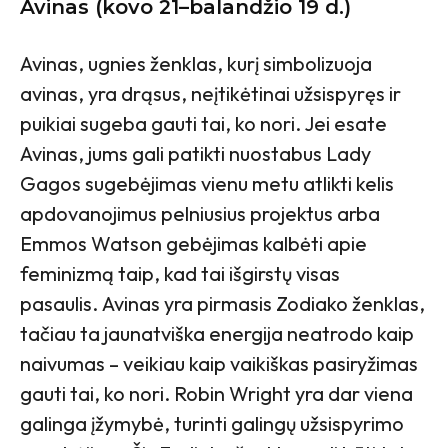
Avinas (kovo 21–balandžio 19 d.)
Avinas, ugnies ženklas, kurį simbolizuoja
avinas, yra drąsus, neįtikėtinai užsispyręs ir
puikiai sugeba gauti tai, ko nori. Jei esate
Avinas, jums gali patikti nuostabus Lady
Gagos sugebėjimas vienu metu atlikti kelis
apdovanojimus pelniusius projektus arba
Emmos Watson gebėjimas kalbėti apie
feminizmą taip, kad tai išgirstų visas
pasaulis. Avinas yra pirmasis Zodiako ženklas,
tačiau ta jaunatviška energija neatrodo kaip
naivumas – veikiau kaip vaikiškas pasiryžimas
gauti tai, ko nori. Robin Wright yra dar viena
galinga įžymybė, turinti galingų užsispyrimo