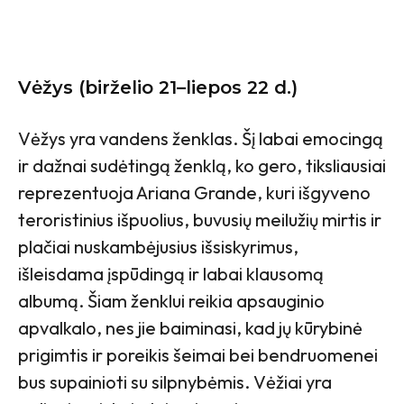
Vėžys (birželio 21–liepos 22 d.)
Vėžys yra vandens ženklas. Šį labai emocingą
ir dažnai sudėtingą ženklą, ko gero, tiksliausiai
reprezentuoja Ariana Grande, kuri išgyveno
teroristinius išpuolius, buvusių meilužių mirtis ir
plačiai nuskambėjusius išsiskyrimus,
išleisdama įspūdingą ir labai klausomą
albumą. Šiam ženklui reikia apsauginio
apvalkalo, nes jie baiminasi, kad jų kūrybinė
prigimtis ir poreikis šeimai bei bendruomenei
bus supainioti su silpnybėmis. Vėžiai yra