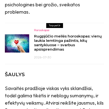
psichologines bei grožio, sveikatos
problemas.
Taip pat žr
Horoskopai
Rugpjūčio meilės horoskopas: vienų
laukia lemtinga pažintis, kitų
santykiuose – svarbus
apsisprendimas
2026-07-30
ŠAULYS
Savaitės pradžioje viskas vyks sklandžiai,
todėl galima tikėtis ir neblogų sumanymų, ir
efektyvių veiksmų. Atvirai reikšite jausmus, kils