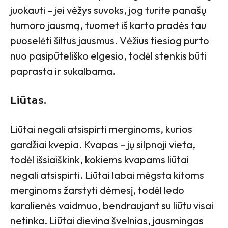
juokauti – jei vėžys suvoks, jog turite panašų
humoro jausmą, tuomet iš karto pradės tau
puoselėti šiltus jausmus. Vėžius tiesiog purto
nuo pasipūteliško elgesio, todėl stenkis būti
paprasta ir sukalbama.
Liūtas.
Liūtai negali atsispirti merginoms, kurios
gardžiai kvepia. Kvapas – jų silpnoji vieta,
todėl išsiaiškink, kokiems kvapams liūtai
negali atsispirti. Liūtai labai mėgsta kitoms
merginoms žarstyti dėmesį, todėl ledo
karalienės vaidmuo, bendraujant su liūtu visai
netinka. Liūtai dievina švelnias, jausmingas