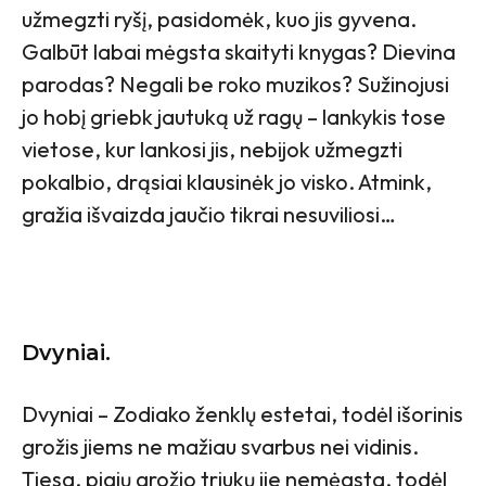
užmegzti ryšį, pasidomėk, kuo jis gyvena.
Galbūt labai mėgsta skaityti knygas? Dievina
parodas? Negali be roko muzikos? Sužinojusi
jo hobį griebk jautuką už ragų – lankykis tose
vietose, kur lankosi jis, nebijok užmegzti
pokalbio, drąsiai klausinėk jo visko. Atmink,
gražia išvaizda jaučio tikrai nesuviliosi…
Dvyniai.
Dvyniai – Zodiako ženklų estetai, todėl išorinis
grožis jiems ne mažiau svarbus nei vidinis.
Tiesa, pigių grožio triukų jie nemėgsta, todėl