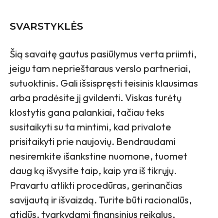
SVARSTYKLĖS
Šią savaitę gautus pasiūlymus verta priimti,
jeigu tam neprieštaraus verslo partneriai,
sutuoktinis. Gali išsispręsti teisinis klausimas
arba pradėsite jį gvildenti. Viskas turėtų
klostytis gana palankiai, tačiau teks
susitaikyti su ta mintimi, kad privalote
prisitaikyti prie naujovių. Bendraudami
nesiremkite išankstine nuomone, tuomet
daug ką išvysite taip, kaip yra iš tikrųjų.
Pravartu atlikti procedūras, gerinančias
savijautą ir išvaizdą. Turite būti racionalūs,
atidūs, tvarkydami finansinius reikalus,