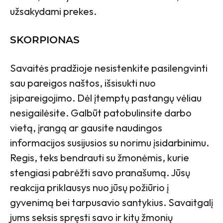
užsakydami prekes.
SKORPIONAS
Savaitės pradžioje nesistenkite pasilengvinti
sau pareigos naštos, išsisukti nuo
įsipareigojimo. Dėl įtemptų pastangų vėliau
nesigailėsite. Galbūt patobulinsite darbo
vietą, įrangą ar gausite naudingos
informacijos susijusios su norimu įsidarbinimu.
Regis, teks bendrauti su žmonėmis, kurie
stengiasi pabrėžti savo pranašumą. Jūsų
reakcija priklausys nuo jūsų požiūrio į
gyvenimą bei tarpusavio santykius. Savaitgalį
jums seksis spręsti savo ir kitų žmonių