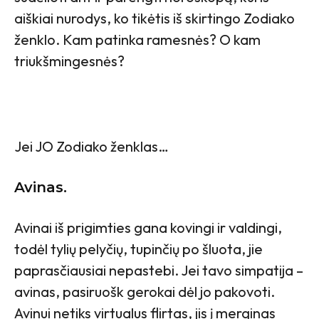
aiškiai nurodys, ko tikėtis iš skirtingo Zodiako
ženklo. Kam patinka ramesnės? O kam
triukšmingesnės?
Jei JO Zodiako ženklas…
Avinas.
Avinai iš prigimties gana kovingi ir valdingi,
todėl tylių pelyčių, tupinčių po šluota, jie
paprasčiausiai nepastebi. Jei tavo simpatija –
avinas, pasiruošk gerokai dėl jo pakovoti.
Avinui netiks virtualus flirtas, jis į merginas