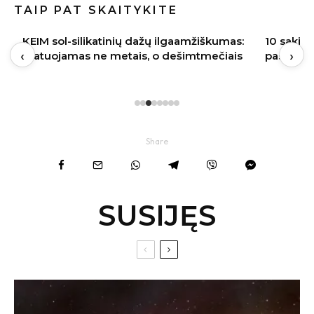
TAIP PAT SKAITYKITE
KEIM sol-silikatinių dažų ilgaamžiškumas:
10 sakini
‹
›
matuojamas ne metais, o dešimtmečiais
pasijusti
Share
SUSIJĘS