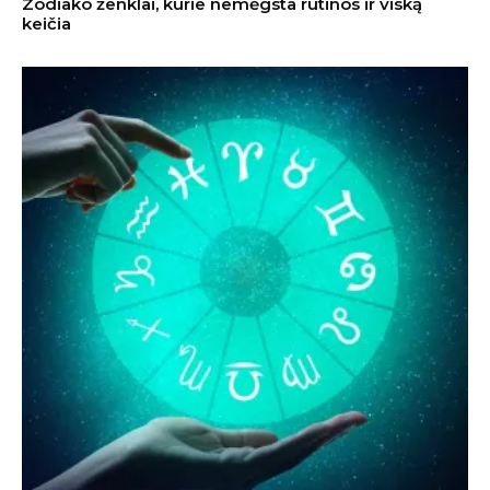
Zodiako ženklai, kurie nemėgsta rutinos ir viską
keičia