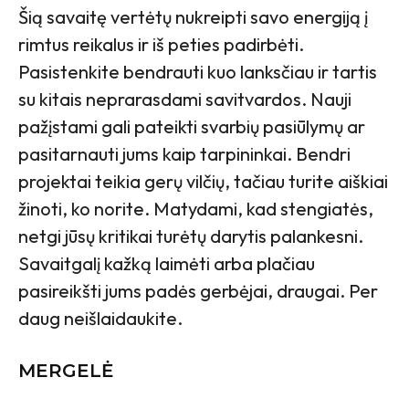
Šią savaitę vertėtų nukreipti savo energiją į
rimtus reikalus ir iš peties padirbėti.
Pasistenkite bendrauti kuo lanksčiau ir tartis
su kitais neprarasdami savitvardos. Nauji
pažįstami gali pateikti svarbių pasiūlymų ar
pasitarnauti jums kaip tarpininkai. Bendri
projektai teikia gerų vilčių, tačiau turite aiškiai
žinoti, ko norite. Matydami, kad stengiatės,
netgi jūsų kritikai turėtų darytis palankesni.
Savaitgalį kažką laimėti arba plačiau
pasireikšti jums padės gerbėjai, draugai. Per
daug neišlaidaukite.
MERGELĖ