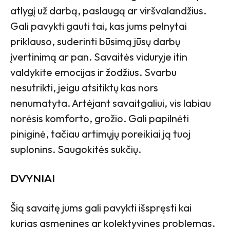
atlygį už darbą, paslaugą ar viršvalandžius.
Gali pavykti gauti tai, kas jums pelnytai
priklauso, suderinti būsimą jūsų darbų
įvertinimą ar pan. Savaitės viduryje itin
valdykite emocijas ir žodžius. Svarbu
nesutrikti, jeigu atsitiktų kas nors
nenumatyta. Artėjant savaitgaliui, vis labiau
norėsis komforto, grožio. Gali papilnėti
piniginė, tačiau artimųjų poreikiai ją tuoj
suplonins. Saugokitės sukčių.
DVYNIAI
Šią savaitę jums gali pavykti išspręsti kai
kurias asmenines ar kolektyvines problemas.