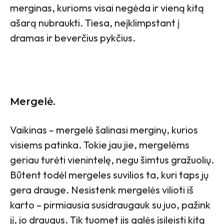
merginas, kurioms visai negėda ir vieną kitą
ašarą nubraukti. Tiesa, neįklimpstant į
dramas ir beverčius pykčius.
Mergelė.
Vaikinas – mergelė šalinasi merginų, kurios
visiems patinka. Tokie jau jie, mergelėms
geriau turėti vienintelę, negu šimtus gražuolių.
Būtent todėl mergeles suvilios ta, kuri taps jų
gera drauge. Nesistenk mergelės vilioti iš
karto – pirmiausia susidraugauk su juo, pažink
jį, jo draugus. Tik tuomet jis galės įsileisti kitą