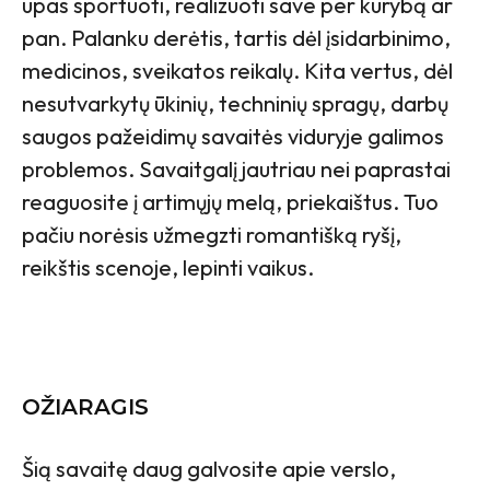
ūpas sportuoti, realizuoti save per kūrybą ar
pan. Palanku derėtis, tartis dėl įsidarbinimo,
medicinos, sveikatos reikalų. Kita vertus, dėl
nesutvarkytų ūkinių, techninių spragų, darbų
saugos pažeidimų savaitės viduryje galimos
problemos. Savaitgalį jautriau nei paprastai
reaguosite į artimųjų melą, priekaištus. Tuo
pačiu norėsis užmegzti romantišką ryšį,
reikštis scenoje, lepinti vaikus.
OŽIARAGIS
Šią savaitę daug galvosite apie verslo,