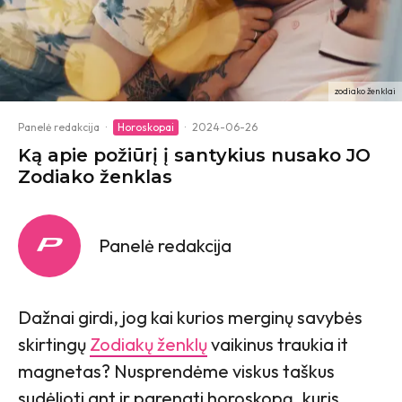
zodiako ženklai
Panelė redakcija
·
Horoskopai
·
2024-06-26
Ką apie požiūrį į santykius nusako JO
Zodiako ženklas
Panelė redakcija
Dažnai girdi, jog kai kurios merginų savybės
skirtingų
Zodiakų ženklų
vaikinus traukia it
magnetas? Nusprendėme viskus taškus
sudėlioti ant ir parengti horoskopą, kuris