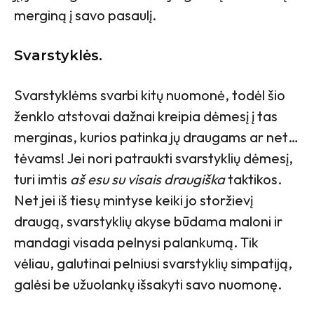
merginą į savo pasaulį.
Svarstyklės.
Svarstyklėms svarbi kitų nuomonė, todėl šio
ženklo atstovai dažnai kreipia dėmesį į tas
merginas, kurios patinka jų draugams ar net…
tėvams! Jei nori patraukti svarstyklių dėmesį,
turi imtis
aš esu su visais draugiška
taktikos.
Net jei iš tiesų mintyse keiki jo storžievį
draugą, svarstyklių akyse būdama maloni ir
mandagi visada pelnysi palankumą. Tik
vėliau, galutinai pelniusi svarstyklių simpatiją,
galėsi be užuolankų išsakyti savo nuomonę.