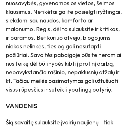
nuosavybės, gyvenamosios vietos, šeimos
klausimus. Netikėtai galite pasielgti ryžtingai,
siekdami sau naudos, komforto ar
malonumo. Regis, dėl to sulauksite ir kritikos,
ir paramos. Bet kuriuo atveju, blogo jums
niekas nelinkės, tiesiog gali nesutapti
požiūriai. Savaitės pabaigoje būsite neramiai
nusiteikę dėl būtinybės kibti į protinį darbą,
nepavykstančio rašinio, nepaklusnių atžalų ir
kt. Tačiau meilės pasimatymas gali užtušuoti
visus rūpesčius ir suteikti ypatingų potyrių.
VANDENIS
Šią savaitę sulauksite įvairių naujienų – tiek