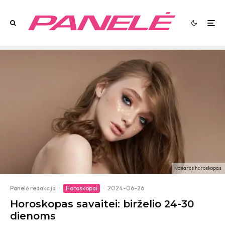
vasaros horoskopas
Panelė redakcija
·
Horoskopai
·
2024-06-26
Horoskopas savaitei: birželio 24-30
dienoms