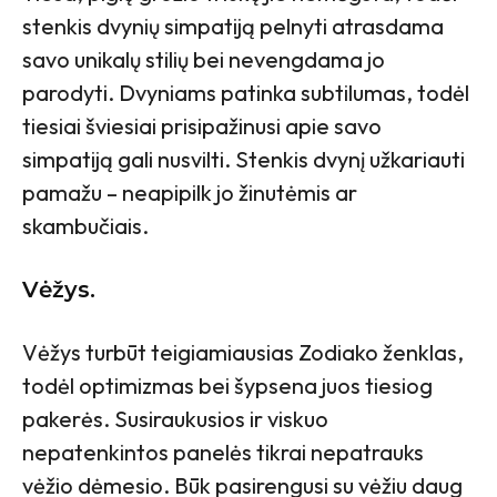
stenkis dvynių simpatiją pelnyti atrasdama
savo unikalų stilių bei nevengdama jo
parodyti. Dvyniams patinka subtilumas, todėl
tiesiai šviesiai prisipažinusi apie savo
simpatiją gali nusvilti. Stenkis dvynį užkariauti
pamažu – neapipilk jo žinutėmis ar
skambučiais.
Vėžys.
Vėžys turbūt teigiamiausias Zodiako ženklas,
todėl optimizmas bei šypsena juos tiesiog
pakerės. Susiraukusios ir viskuo
nepatenkintos panelės tikrai nepatrauks
vėžio dėmesio. Būk pasirengusi su vėžiu daug