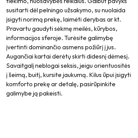
tiekimo, nuosavybės reikalus. Galbūt pavyks
susitarti dėl pelningo užsakymo, su nuolaida
įsigyti norimą prekę, laimėti derybas ar kt.
Pravartu gaudyti sėkmę meilės, kūrybos,
informacijos sferoje. Turėsite galimybę
įvertinti dominančio asmens požiūrį į jus.
Augančiai kartai derėtų skirti didesnį dėmesį.
Savaitgalį neblogai seksis, jeigu orientuositės
į šeimą, buitį, kursite jaukumą. Kilus ūpui įsigyti
komforto prekę ar detalę, pasirūpinkite
galimybe ją pakeisti.