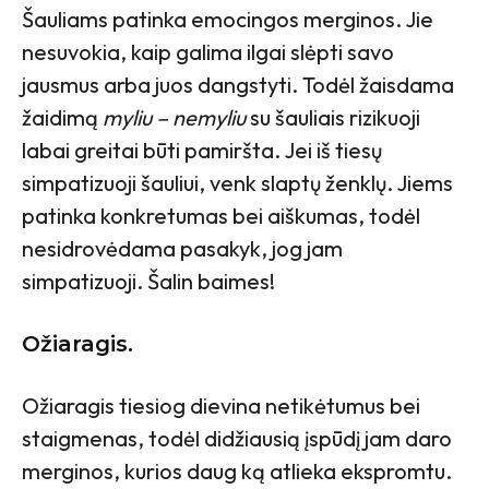
Šauliams patinka emocingos merginos. Jie
nesuvokia, kaip galima ilgai slėpti savo
jausmus arba juos dangstyti. Todėl žaisdama
žaidimą
myliu – nemyliu
su šauliais rizikuoji
labai greitai būti pamiršta. Jei iš tiesų
simpatizuoji šauliui, venk slaptų ženklų. Jiems
patinka konkretumas bei aiškumas, todėl
nesidrovėdama pasakyk, jog jam
simpatizuoji. Šalin baimes!
Ožiaragis.
Ožiaragis tiesiog dievina netikėtumus bei
staigmenas, todėl didžiausią įspūdį jam daro
merginos, kurios daug ką atlieka ekspromtu.