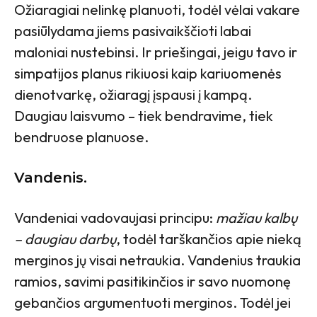
Ožiaragiai nelinkę planuoti, todėl vėlai vakare
pasiūlydama jiems pasivaikščioti labai
maloniai nustebinsi. Ir priešingai, jeigu tavo ir
simpatijos planus rikiuosi kaip kariuomenės
dienotvarkę, ožiaragį įspausi į kampą.
Daugiau laisvumo – tiek bendravime, tiek
bendruose planuose.
Vandenis.
Vandeniai vadovaujasi principu:
mažiau kalbų
– daugiau darbų
, todėl tarškančios apie nieką
merginos jų visai netraukia. Vandenius traukia
ramios, savimi pasitikinčios ir savo nuomonę
gebančios argumentuoti merginos. Todėl jei