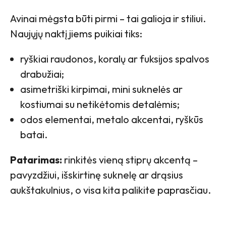
Avinai mėgsta būti pirmi – tai galioja ir stiliui.
Naujųjų naktį jiems puikiai tiks:
ryškiai raudonos, koralų ar fuksijos spalvos
drabužiai;
asimetriški kirpimai, mini suknelės ar
kostiumai su netikėtomis detalėmis;
odos elementai, metalo akcentai, ryškūs
batai.
Patarimas:
rinkitės vieną stiprų akcentą –
pavyzdžiui, išskirtinę suknelę ar drąsius
aukštakulnius, o visa kita palikite paprasčiau.