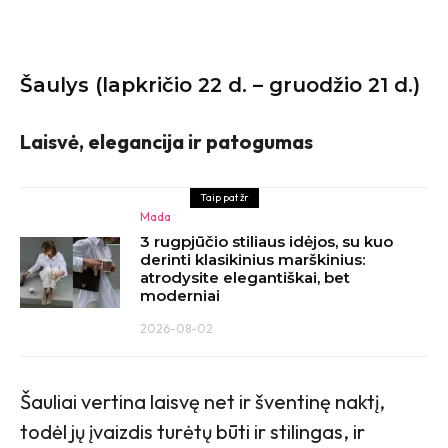
Šaulys (lapkričio 22 d. – gruodžio 21 d.)
Laisvė, elegancija ir patogumas
Taip pat žr
Mada
3 rugpjūčio stiliaus idėjos, su kuo
derinti klasikinius marškinius:
atrodysite elegantiškai, bet
moderniai
2026-08-02
Šauliai vertina laisvę net ir šventinę naktį,
todėl jų įvaizdis turėtų būti ir stilingas, ir