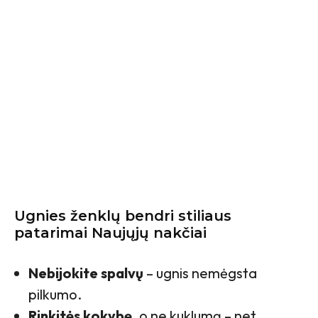
Ugnies ženklų bendri stiliaus
patarimai Naujųjų nakčiai
Nebijokite spalvų
– ugnis nemėgsta
pilkumo.
Rinkitės kokybę
, o ne kuklumą – net