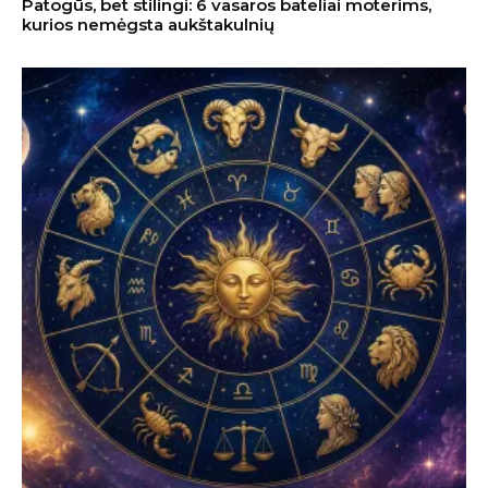
Patogūs, bet stilingi: 6 vasaros bateliai moterims,
kurios nemėgsta aukštakulnių