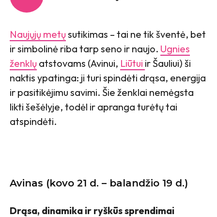
Naujųjų metų
sutikimas – tai ne tik šventė, bet
ir simbolinė riba tarp seno ir naujo.
Ugnies
ženklų
atstovams (Avinui,
Liūtui
ir Šauliui) ši
naktis ypatinga: ji turi spindėti drąsa, energija
ir pasitikėjimu savimi. Šie ženklai nemėgsta
likti šešėlyje, todėl ir apranga turėtų tai
atspindėti.
Avinas (kovo 21 d. – balandžio 19 d.)
Drąsa, dinamika ir ryškūs sprendimai