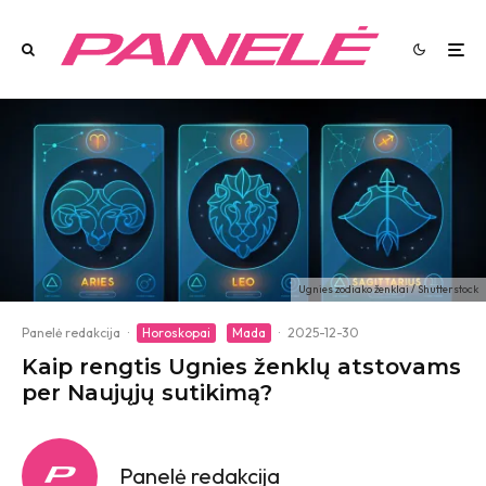
Ugnies zodiako ženklai / Shutterstock
Panelė redakcija
·
Horoskopai
Mada
·
2025-12-30
Kaip rengtis Ugnies ženklų atstovams
per Naujųjų sutikimą?
Panelė redakcija