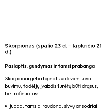
Skorpionas (spalio 23 d. – lapkričio 21
d.)
Paslaptis, gundymas ir tamsi prabanga
Skorpionai geba hipnotizuoti vien savo
buvimu, todėl jų įvaizdis turėtų būti drąsus,
bet rafinuotas:
juoda, tamsiai raudona, slyvų ar sodriai