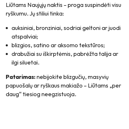
Liūtams Naujųjų naktis – proga suspindėti visu
ryškumu. Jų stiliui tinka:
auksiniai, bronziniai, sodriai geltoni ar juodi
atspalviai;
blizgios, satino ar aksomo tekstūros;
drabužiai su iškirptėmis, pabrėžta talija ar
ilgi siluetai.
Patarimas:
nebijokite blizgučių, masyvių
papuošalų ar ryškaus makiažo – Liūtams „per
daug“ tiesiog neegzistuoja.