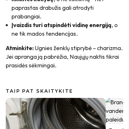
paprastas drabužis gali atrodyti
prabangiai.
Įvaizdis turi atspindėti vidinę energiją
, o
ne tik mados tendencijas.
Atminkite:
Ugnies ženklų stiprybė – charizma.
Jei apranga ją pabrėžia, Naujųjų naktis tikrai
prasidės sėkmingai.
TAIP PAT SKAITYKITE
Vasaros s
įvaizdį