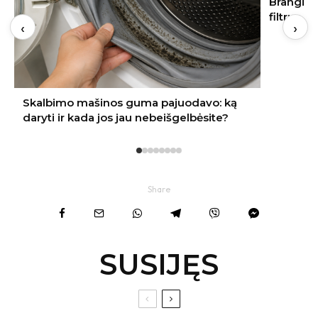
Brangi naujakurių klaida: apie vandens
filtrus pagalvojama tik paleidus vandenį
‹
›
Share
SUSIJĘS