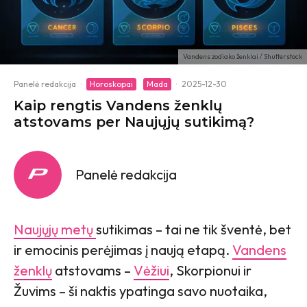
Vandens zodiako ženklai / Shutterstock
Panelė redakcija
·
Horoskopai
Mada
·
2025-12-30
Kaip rengtis Vandens ženklų
atstovams per Naujųjų sutikimą?
Panelė redakcija
Naujųjų metų
sutikimas – tai ne tik šventė, bet
ir emocinis perėjimas į naują etapą.
Vandens
ženklų
atstovams –
Vėžiui
, Skorpionui ir
Žuvims – ši naktis ypatinga savo nuotaika,