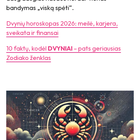
bandymas „viską spėti“.
Dvynių horoskopas 2026: meilė, karjera,
sveikata ir finansai
10 faktų, kodėl
DVYNIAI
– pats geriausias
Zodiako ženklas