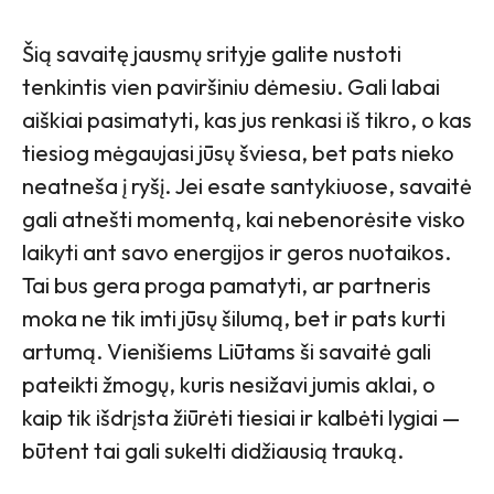
Šią savaitę jausmų srityje galite nustoti
tenkintis vien paviršiniu dėmesiu. Gali labai
aiškiai pasimatyti, kas jus renkasi iš tikro, o kas
tiesiog mėgaujasi jūsų šviesa, bet pats nieko
neatneša į ryšį. Jei esate santykiuose, savaitė
gali atnešti momentą, kai nebenorėsite visko
laikyti ant savo energijos ir geros nuotaikos.
Tai bus gera proga pamatyti, ar partneris
moka ne tik imti jūsų šilumą, bet ir pats kurti
artumą. Vienišiems Liūtams ši savaitė gali
pateikti žmogų, kuris nesižavi jumis aklai, o
kaip tik išdrįsta žiūrėti tiesiai ir kalbėti lygiai —
būtent tai gali sukelti didžiausią trauką.