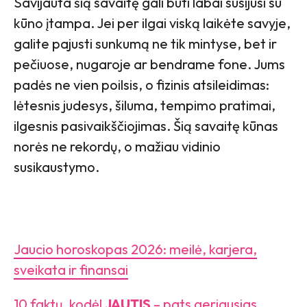
Savijauta šią savaitę gali būti labai susijusi su
kūno įtampa. Jei per ilgai viską laikėte savyje,
galite pajusti sunkumą ne tik mintyse, bet ir
pečiuose, nugaroje ar bendrame fone. Jums
padės ne vien poilsis, o fizinis atsileidimas:
lėtesnis judesys, šiluma, tempimo pratimai,
ilgesnis pasivaikščiojimas. Šią savaitę kūnas
norės ne rekordų, o mažiau vidinio
susikaustymo.
Jaucio horoskopas 2026: meilė, karjera,
sveikata ir finansai
10 faktų, kodėl
JAUTIS
– pats geriausias