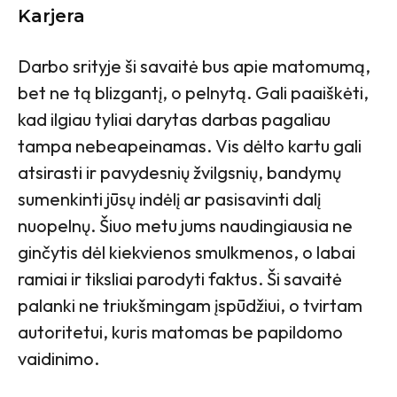
Karjera
Darbo srityje ši savaitė bus apie matomumą,
bet ne tą blizgantį, o pelnytą. Gali paaiškėti,
kad ilgiau tyliai darytas darbas pagaliau
tampa nebeapeinamas. Vis dėlto kartu gali
atsirasti ir pavydesnių žvilgsnių, bandymų
sumenkinti jūsų indėlį ar pasisavinti dalį
nuopelnų. Šiuo metu jums naudingiausia ne
ginčytis dėl kiekvienos smulkmenos, o labai
ramiai ir tiksliai parodyti faktus. Ši savaitė
palanki ne triukšmingam įspūdžiui, o tvirtam
autoritetui, kuris matomas be papildomo
vaidinimo.