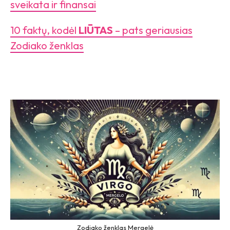
sveikata ir finansai
10 faktų, kodėl
LIŪTAS
– pats geriausias
Zodiako ženklas
Zodiako ženklas Mergelė