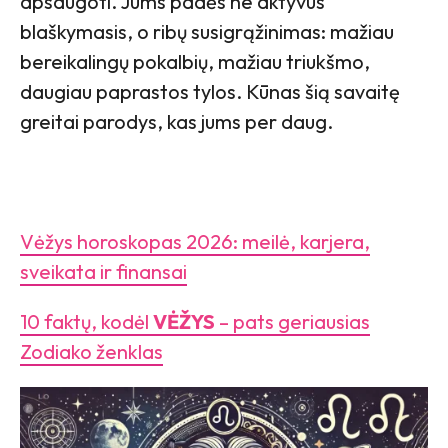
apsaugoti. Jums padės ne aktyvus
blaškymasis, o ribų susigrąžinimas: mažiau
bereikalingų pokalbių, mažiau triukšmo,
daugiau paprastos tylos. Kūnas šią savaitę
greitai parodys, kas jums per daug.
Vėžys horoskopas 2026: meilė, karjera,
sveikata ir finansai
10 faktų, kodėl
VĖŽYS
– pats geriausias
Zodiako ženklas