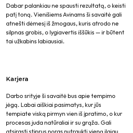
Dabar palankiau ne spausti rezultatą, o keisti
patį toną. Vienišiems Avinams ši savaitė gali
atnešti dėmesį iš žmogaus, kuris atrodo ne
silpnas grobis, o lygiavertis iššūkis — ir būtent
tai užkabins labiausiai.
Karjera
Darbo srityje ši savaitė bus apie tempimo
jėgą. Labai aiškiai pasimatys, kur jūs
tempiate viską pirmyn vien iš įpratimo, o kur
procesas juda natūraliai ir su grąža. Gali
atsirasti stiprus noras nutraukti vieną ilgiau