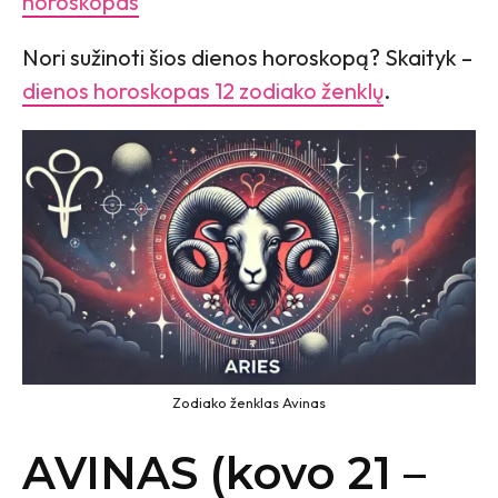
horoskopas
Nori sužinoti šios dienos horoskopą? Skaityk –
dienos horoskopas 12 zodiako ženklų
.
Zodiako ženklas Avinas
AVINAS (kovo 21 –