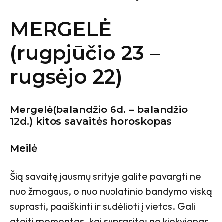
MERGELĖ
(rugpjūčio 23 –
rugsėjo 22)
Mergelė
(balandžio 6d. – balandžio
12d.)
kitos savaitės horoskopas
Meilė
Šią savaitę jausmų srityje galite pavargti ne
nuo žmogaus, o nuo nuolatinio bandymo viską
suprasti, paaiškinti ir sudėlioti į vietas. Gali
ateiti momentas, kai suprasite: ne kiekvienas