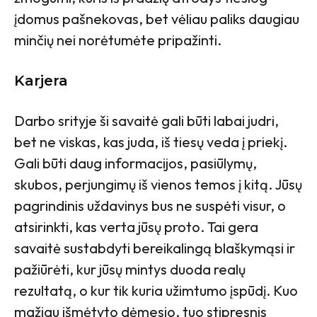
įdomus pašnekovas, bet vėliau paliks daugiau
minčių nei norėtumėte pripažinti.
Karjera
Darbo srityje ši savaitė gali būti labai judri,
bet ne viskas, kas juda, iš tiesų veda į priekį.
Gali būti daug informacijos, pasiūlymų,
skubos, perjungimų iš vienos temos į kitą. Jūsų
pagrindinis uždavinys bus ne suspėti visur, o
atsirinkti, kas verta jūsų proto. Tai gera
savaitė sustabdyti bereikalingą blaškymąsi ir
pažiūrėti, kur jūsų mintys duoda realų
rezultatą, o kur tik kuria užimtumo įspūdį. Kuo
mažiau išmėtyto dėmesio, tuo stipresnis