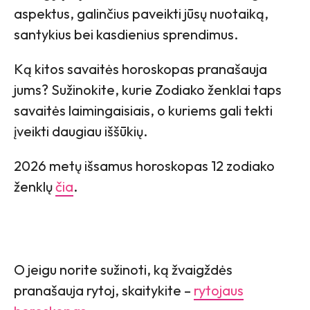
aspektus, galinčius paveikti jūsų nuotaiką,
santykius bei kasdienius sprendimus.
Ką kitos savaitės horoskopas pranašauja
jums? Sužinokite, kurie Zodiako ženklai taps
savaitės laimingaisiais, o kuriems gali tekti
įveikti daugiau iššūkių.
2026 metų išsamus horoskopas 12 zodiako
ženklų
čia
.
O jeigu norite sužinoti, ką žvaigždės
pranašauja rytoj, skaitykite –
rytojaus