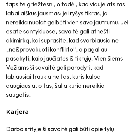
tapsite griežtesni, o todėl, kad viduje atsiras
labai aiškus jausmas: jei ryšys tikras, jo
nereikia nuolat gelbėti vien savo jautrumu. Jei
esate santykiuose, savaitė gali atnešti
akimirką, kai suprasite, kad svarbiausia ne
„neišprovokuoti konflikto“, o pagaliau
pasakyti, kaip jaučiatės iš tikrųjų. Vienišiems
Vėžiams ši savaitė gali parodyti, kad
labiausiai traukia ne tas, kuris kalba
daugiausia, o tas, šalia kurio nereikia
saugotis.
Karjera
Darbo srityje ši savaitė gali būti apie tylų