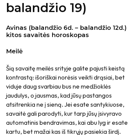
balandžio 19)
Avinas
(balandžio 6d. – balandžio 12d.)
kitos savaitės horoskopas
Meilė
Šią savaitę meilės srityje galite pajusti keistą
kontrastą: išoriškai norėsis veikti drąsiai, bet
viduje daug svarbiau bus ne medžioklės
jaudulys, o jausmas, kad jūsų pastangos
atsitrenkia ne į sieną. Jei esate santykiuose,
savaitė gali parodyti, kur tarp jūsų įsivyravo
automatinis bendravimas, kai abu lyg ir esate
kartu, bet mažai kas iš tikrųjų pasiekia širdį.