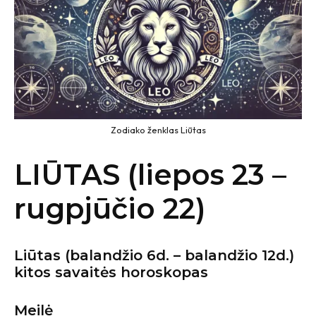
Zodiako ženklas Liūtas
LIŪTAS (liepos 23 –
rugpjūčio 22)
Liūtas
(balandžio 6d. – balandžio 12d.)
kitos savaitės horoskopas
Meilė