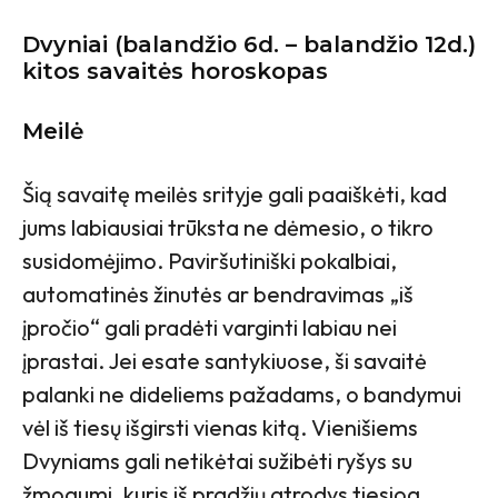
Dvyniai
(balandžio 6d. – balandžio 12d.)
kitos savaitės horoskopas
Meilė
Šią savaitę meilės srityje gali paaiškėti, kad
jums labiausiai trūksta ne dėmesio, o tikro
susidomėjimo. Paviršutiniški pokalbiai,
automatinės žinutės ar bendravimas „iš
įpročio“ gali pradėti varginti labiau nei
įprastai. Jei esate santykiuose, ši savaitė
palanki ne dideliems pažadams, o bandymui
vėl iš tiesų išgirsti vienas kitą. Vienišiems
Dvyniams gali netikėtai sužibėti ryšys su
žmogumi, kuris iš pradžių atrodys tiesiog