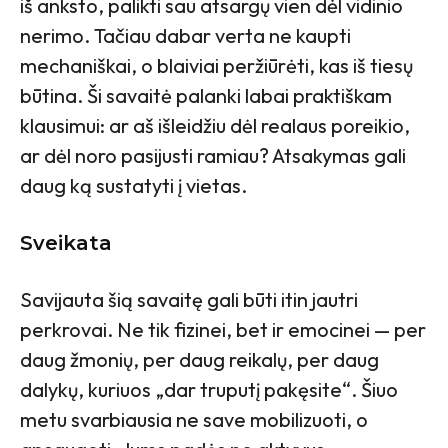
iš anksto, palikti sau atsargų vien dėl vidinio
nerimo. Tačiau dabar verta ne kaupti
mechaniškai, o blaiviai peržiūrėti, kas iš tiesų
būtina. Ši savaitė palanki labai praktiškam
klausimui: ar aš išleidžiu dėl realaus poreikio,
ar dėl noro pasijusti ramiau? Atsakymas gali
daug ką sustatyti į vietas.
Sveikata
Savijauta šią savaitę gali būti itin jautri
perkrovai. Ne tik fizinei, bet ir emocinei — per
daug žmonių, per daug reikalų, per daug
dalykų, kuriuos „dar truputį pakęsite“. Šiuo
metu svarbiausia ne save mobilizuoti, o