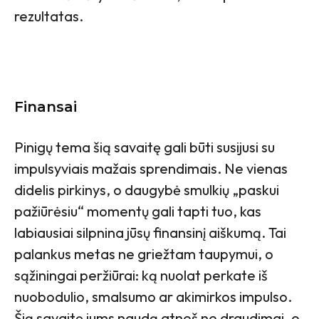
rezultatas.
Finansai
Pinigų tema šią savaitę gali būti susijusi su
impulsyviais mažais sprendimais. Ne vienas
didelis pirkinys, o daugybė smulkių „paskui
pažiūrėsiu“ momentų gali tapti tuo, kas
labiausiai silpnina jūsų finansinį aiškumą. Tai
palankus metas ne griežtam taupymui, o
sąžiningai peržiūrai: ką nuolat perkate iš
nuobodulio, smalsumo ar akimirkos impulso.
Šią savaitę jums naudą atneš ne draudimai, o