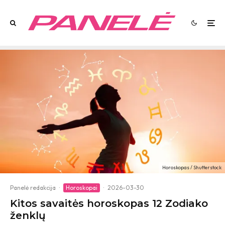
Horoskopas / Shutterstock
Panelė redakcija
·
Horoskopai
·
2026-03-30
Kitos savaitės horoskopas 12 Zodiako
ženklų