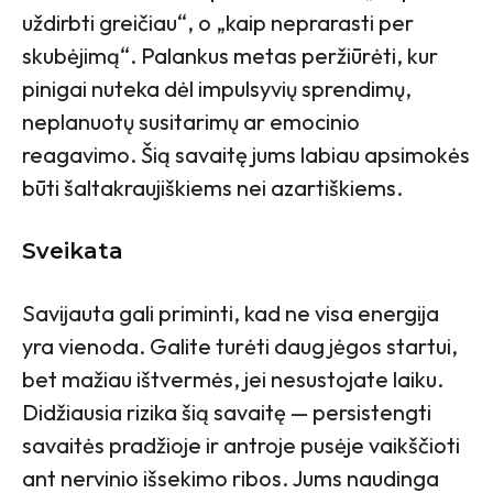
uždirbti greičiau“, o „kaip neprarasti per
skubėjimą“. Palankus metas peržiūrėti, kur
pinigai nuteka dėl impulsyvių sprendimų,
neplanuotų susitarimų ar emocinio
reagavimo. Šią savaitę jums labiau apsimokės
būti šaltakraujiškiems nei azartiškiems.
Sveikata
Savijauta gali priminti, kad ne visa energija
yra vienoda. Galite turėti daug jėgos startui,
bet mažiau ištvermės, jei nesustojate laiku.
Didžiausia rizika šią savaitę — persistengti
savaitės pradžioje ir antroje pusėje vaikščioti
ant nervinio išsekimo ribos. Jums naudinga