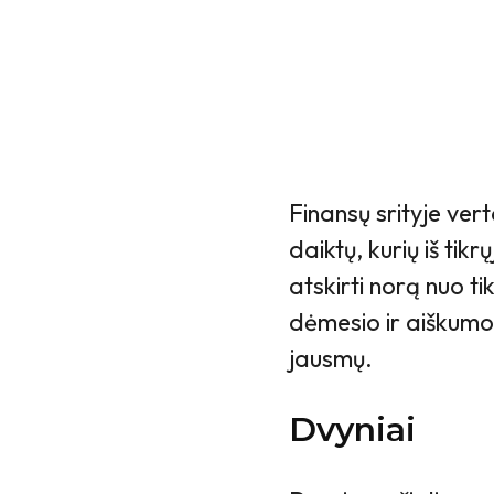
Finansų srityje ver
daiktų, kurių iš tikr
atskirti norą nuo ti
dėmesio ir aiškumo.
jausmų.
Dvyniai