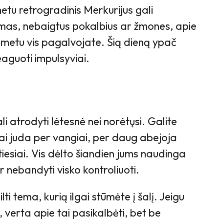
metu retrogradinis Merkurijus gali
emas, nebaigtus pokalbius ar žmones, apie
 metu vis pagalvojate. Šią dieną ypač
aguoti impulsyviai.
i atrodyti lėtesnė nei norėtųsi. Galite
niai juda per vangiai, per daug abejoja
iesiai. Vis dėlto šiandien jums naudinga
r nebandyti visko kontroliuoti.
lti tema, kurią ilgai stūmėte į šalį. Jeigu
, verta apie tai pasikalbėti, bet be