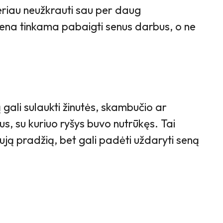
eriau neužkrauti sau per daug
ena tinkama pabaigti senus darbus, o ne
ą gali sulaukti žinutės, skambučio ar
s, su kuriuo ryšys buvo nutrūkęs. Tai
aują pradžią, bet gali padėti uždaryti seną