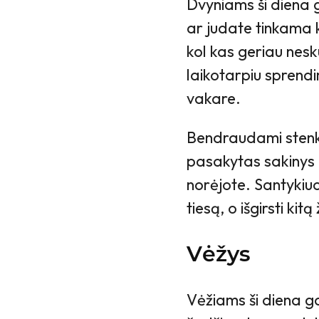
Dvyniams ši diena ga
ar judate tinkama kr
kol kas geriau nesk
laikotarpiu sprendim
vakare.
Bendraudami stenkit
pasakytas sakinys ga
norėjote. Santykiuo
tiesą, o išgirsti kit
Vėžys
Vėžiams ši diena gali