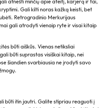
li atnešti minčių apie ateitį, karjerą ir tai,
yptimi. Gali kilti noras kažką keisti, bet
ubėti. Retrogradinio Merkurijaus
ai gali atrodyti vienaip ryte ir visai kitaip
ės būti aiškūs. Vienas netiksliai
li būti suprastas visiškai kitaip, nei
se šiandien svarbiausia ne įrodyti savo
ą žmogų.
 būti itin jautri. Galite stipriau reaguoti į