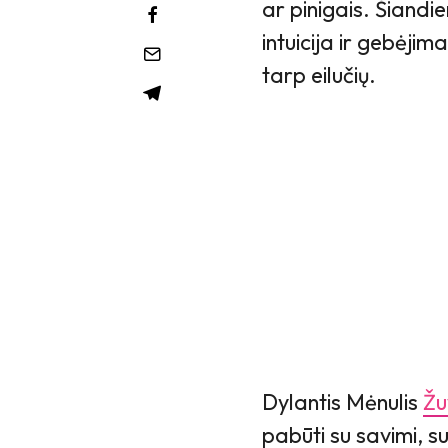
ar pinigais. Šiandi
intuicija ir gebėjimas
tarp eilučių.
Dylantis Mėnulis
Žu
pabūti su savimi, sus