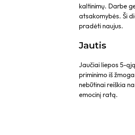
kaltinimų. Darbe g
atsakomybės. Ši di
pradėti naujus.
Jautis
Jaučiai liepos 5-ąj
priminimo iš žmogau
nebūtinai reiškia n
emocinį ratą.