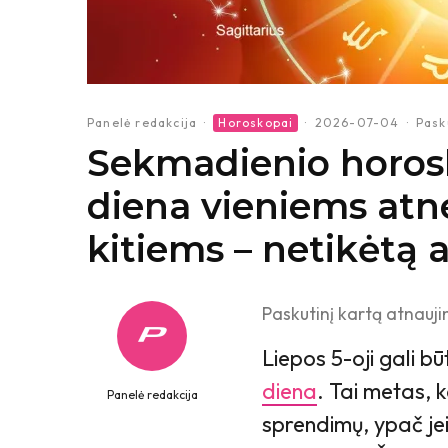
Panelė redakcija
·
Horoskopai
·
2026-07-04
·
Pask
Sekmadienio horosko
diena vieniems atn
kitiems – netikėtą
Paskutinį kartą atnauji
Liepos 5-oji gali bū
diena
. Tai metas, k
Panelė redakcija
sprendimų, ypač jei 