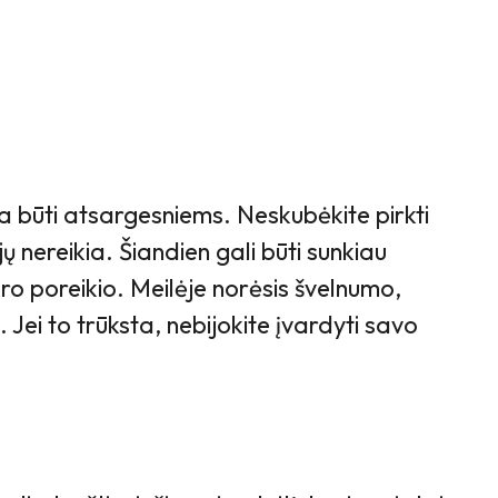
ta būti atsargesniems. Neskubėkite pirkti
ųjų nereikia. Šiandien gali būti sunkiau
kro poreikio. Meilėje norėsis švelnumo,
 Jei to trūksta, nebijokite įvardyti savo