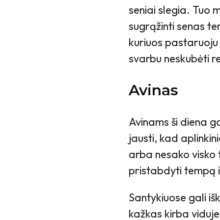
seniai slegia. Tuo 
sugrąžinti senas t
kuriuos pastaruoju
svarbu neskubėti re
Avinas
Avinams ši diena gal
jausti, kad aplinki
arba nesako visko t
pristabdyti tempą i
Santykiuose gali iški
kažkas kirba viduje