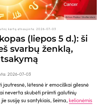
Billion Photos / Shutterstock
utinį kartą atnaujinta:
2026-07-03
pas (liepos 5 d.): ši
eš svarbų ženklą,
 atsakymą
nta:
2026-07-03
ti jautresnė, lėtesnė ir emociškai gilesnė
ai neverta skubėti priimti galutinių
jie susiję su santykiais, šeima,
kelionėmis