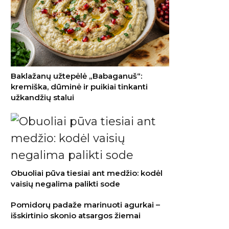
Baklažanų užtepėlė „Babaganuš“:
kremiška, dūminė ir puikiai tinkanti
užkandžių stalui
Obuoliai pūva tiesiai ant medžio: kodėl
vaisių negalima palikti sode
Pomidorų padaže marinuoti agurkai –
išskirtinio skonio atsargos žiemai