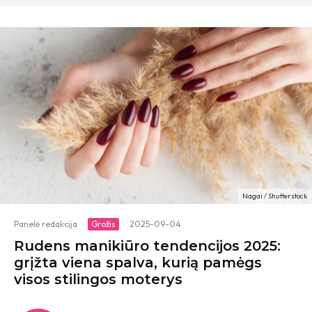
Nagai / Shutterstock
Panelė redakcija
·
Grožis
·
2025-09-04
Rudens manikiūro tendencijos 2025:
grįžta viena spalva, kurią pamėgs
visos stilingos moterys