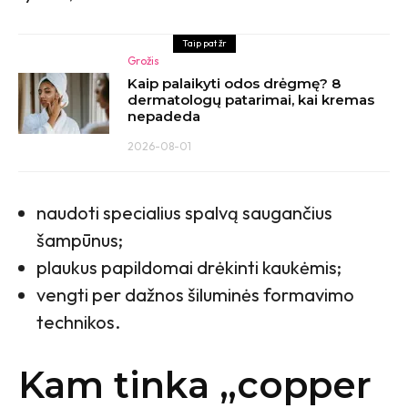
Taip pat žr
Grožis
Kaip palaikyti odos drėgmę? 8
dermatologų patarimai, kai kremas
nepadeda
2026-08-01
naudoti specialius spalvą saugančius
šampūnus;
plaukus papildomai drėkinti kaukėmis;
vengti per dažnos šiluminės formavimo
technikos.
Kam tinka „copper