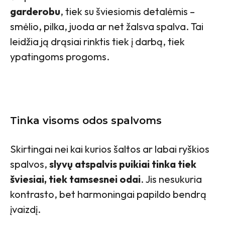
garderobu
, tiek su šviesiomis detalėmis –
smėlio, pilka, juoda ar net žalsva spalva. Tai
leidžia ją drąsiai rinktis tiek į darbą, tiek
ypatingoms progoms.
Tinka visoms odos spalvoms
Skirtingai nei kai kurios šaltos ar labai ryškios
spalvos,
slyvų atspalvis puikiai tinka tiek
šviesiai, tiek tamsesnei odai
. Jis nesukuria
kontrasto, bet harmoningai papildo bendrą
įvaizdį.