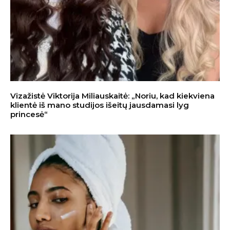
Vizažistė Viktorija Miliauskaitė: „Noriu, kad kiekviena
klientė iš mano studijos išeitų jausdamasi lyg
princesė“