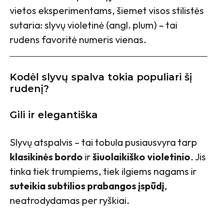
vietos eksperimentams, šiemet visos stilistės
sutaria: slyvų violetinė (angl. plum) – tai
rudens favoritė numeris vienas.
Kodėl slyvų spalva tokia populiari šį
rudenį?
Gili ir elegantiška
Slyvų atspalvis – tai tobula pusiausvyra tarp
klasikinės bordo
ir
šiuolaikiško violetinio
. Jis
tinka tiek trumpiems, tiek ilgiems nagams ir
suteikia subtilios prabangos įspūdį
,
neatrodydamas per ryškiai.