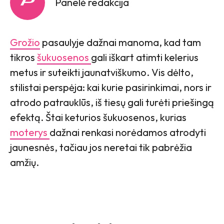
Panelė redakcija
Grožio
pasaulyje dažnai manoma, kad tam
tikros
šukuosenos
gali iškart atimti kelerius
metus ir suteikti jaunatviškumo. Vis dėlto,
stilistai perspėja: kai kurie pasirinkimai, nors ir
atrodo patrauklūs, iš tiesų gali turėti priešingą
efektą. Štai keturios šukuosenos, kurias
moterys
dažnai renkasi norėdamos atrodyti
jaunesnės, tačiau jos neretai tik pabrėžia
amžių.