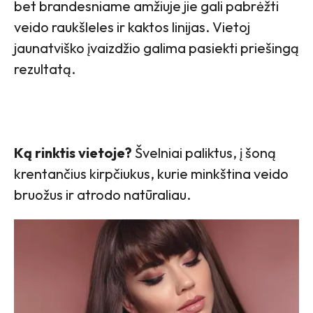
bet brandesniame amžiuje jie gali pabrėžti
veido raukšleles ir kaktos linijas. Vietoj
jaunatviško įvaizdžio galima pasiekti priešingą
rezultatą.
Ką rinktis vietoje?
Švelniai paliktus, į šoną
krentančius kirpčiukus, kurie minkština veido
bruožus ir atrodo natūraliau.