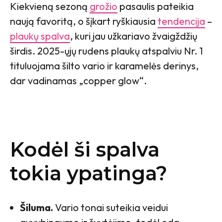
Kiekvieną sezoną
grožio
pasaulis pateikia
naują favoritą, o šįkart ryškiausia
tendencija
–
plaukų spalva
, kuri jau užkariavo žvaigždžių
širdis. 2025-ųjų rudens plaukų atspalviu Nr. 1
tituluojama šilto vario ir karamelės derinys,
dar vadinamas „copper glow“.
Kodėl ši spalva
tokia ypatinga?
Šiluma.
Vario tonai suteikia veidui