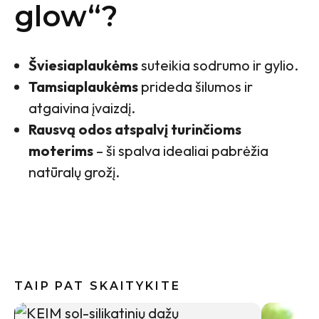
glow“?
Šviesiaplaukėms
suteikia sodrumo ir gylio.
Tamsiaplaukėms
prideda šilumos ir
atgaivina įvaizdį.
Rausvą odos atspalvį turinčioms
moterims
– ši spalva idealiai pabrėžia
natūralų grožį.
TAIP PAT SKAITYKITE