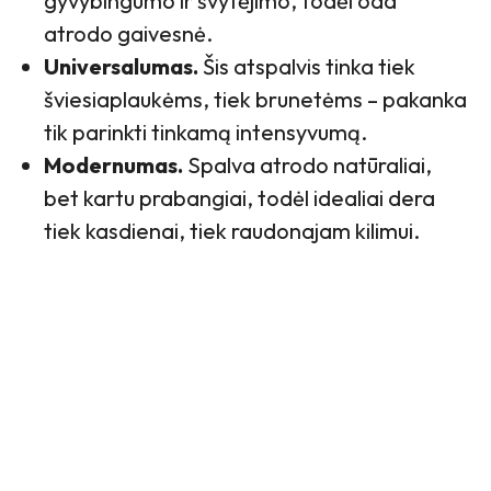
gyvybingumo ir švytėjimo, todėl oda
atrodo gaivesnė.
Universalumas.
Šis atspalvis tinka tiek
šviesiaplaukėms, tiek brunetėms – pakanka
tik parinkti tinkamą intensyvumą.
Modernumas.
Spalva atrodo natūraliai,
bet kartu prabangiai, todėl idealiai dera
tiek kasdienai, tiek raudonajam kilimui.