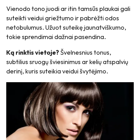
Vienodo tono juodi ar itin tamsūs plaukai gali
suteikti veidui griežtumo ir pabrėžti odos
netobulumus. Užuot suteikę jaunatviškumo,
tokie sprendimai dažnai pasendina.
Ką rinktis vietoje?
Švelnesnius tonus,
subtilius sruogų šviesinimus ar kelių atspalvių
derinį, kuris suteikia veidui švytėjimo.