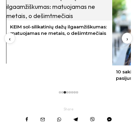
KEIM sol-silikatinių dažų ilgaamžiškumas:
matuojamas ne metais, o dešimtmečiais
‹
›
10 sakin
pasijusti
Share