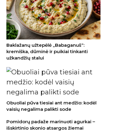
Baklažanų užtepėlė „Babaganuš“:
kremiška, dūminė ir puikiai tinkanti
užkandžių stalui
Obuoliai pūva tiesiai ant medžio: kodėl
vaisių negalima palikti sode
Pomidorų padaže marinuoti agurkai –
išskirtinio skonio atsargos žiemai