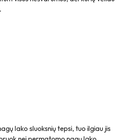
.
gų lako sluoksnių tepsi, tuo ilgiau jis
noruok nei permatomo nagų lako