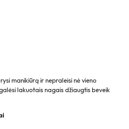
rysi manikiūrą ir nepraleisi nė vieno
galėsi lakuotais nagais džiaugtis beveik
ai