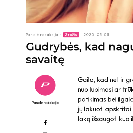
Panelė redakcija
·
Grožis
·
2020-05-05
Gudrybės, kad nagų 
savaitę
Gaila, kad net ir 
nuo lupimosi ar trūk
patikimas bei ilgala
Panelė redakcija
jų lakuoti apskrit
laką išsaugoti kuo i