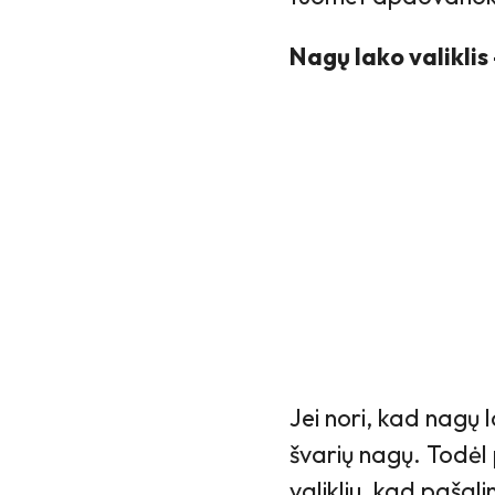
Nagų lako valiklis
Jei nori, kad nagų la
švarių nagų. Todėl
valikliu, kad pašal