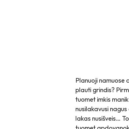
Planuoji namuose da
plauti grindis? Pirmi
tuomet imkis maniki
nusilakavusi nagus e
lakas nusišveis… Tod
tuomet apdovanok 