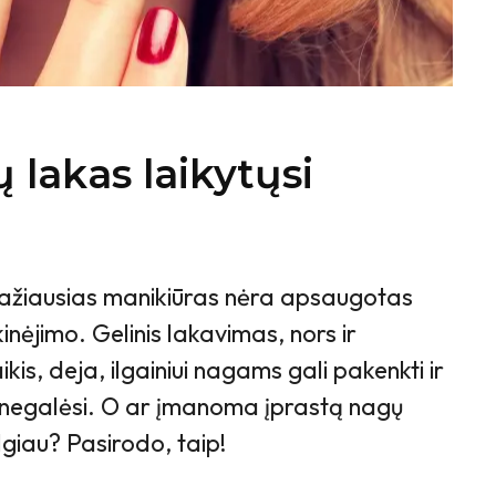
lakas laikytųsi
gražiausias manikiūras nėra apsaugotas
inėjimo. Gelinis lakavimas, nors ir
ikis, deja, ilgainiui nagams gali pakenkti ir
ai negalėsi. O ar įmanoma įprastą nagų
lgiau? Pasirodo, taip!