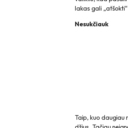
lakas gali „atšokti“
Nesukčiauk
Taip, kuo daugiau na
džius. Tačiau neig