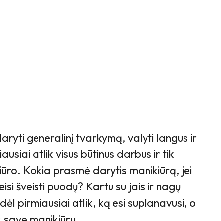
ryti generalinį tvarkymą, valyti langus ir
ausiai atlik visus būtinus darbus ir tik
ūro. Kokia prasmė darytis manikiūrą, jei
isi šveisti puodų? Kartu su jais ir nagų
ėl pirmiausiai atlik, ką esi suplanavusi, o
save manikiūru.