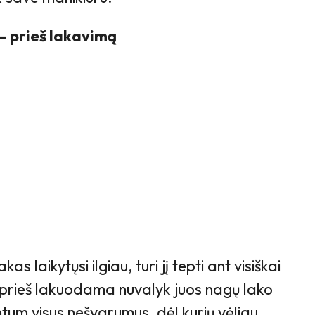
 – prieš lakavimą
kas laikytųsi ilgiau, turi jį tepti ant visiškai
 prieš lakuodama nuvalyk juos nagų lako
intum visus nešvarumus, dėl kurių vėliau