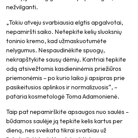
nežvilganti.
„Tokiu atveju svarbiausia elgtis apgalvotai,
nepamiršti saiko. Netepkite kelių sluoksnių
toninio kremo, kad užmaskuotumėte
nelygumus. Nespaudinėkite spuogų,
nekrapštykite sausų dėmių. Kantriai tepkite
odą atsivežtomis kasdieninėmis priežiūros
priemonėmis – po kurio laiko ji apsipras prie
pasikeitusios aplinkos ir normalizuosis“, –
pataria kosmetologė Toma Adamonienė.
Taip pat nepamirškite apsaugos nuo saulės –
būdamos saulėje ją tepkite kelis kartus per
dieną, nes sveikata tikrai svarbiau už