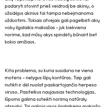
padaryti stovint prieš veidrodį be akinių, o
užsidėjus akinius tai tampa nebeįmanoma
užduotimi. Tokiais atvejais gali pagelbėti akių
vokų ilgalaikis makiažas – juk kiekviena
norime, kad mūsų akys spindėtų būnant bet
kokio amžiaus.
Kita problema, su kuria susiduria ne viena
moteris – nelygus lūpų kontūras. Taip gali
nutikti ir dėl nuolat pasikartojančio herpeso
viruso. Pasitelkus naujausias technologijas,
lūpoms galima suteikti norimą natūralų
atspalvį. Tai galioja visos ilgalaikėms makiažo