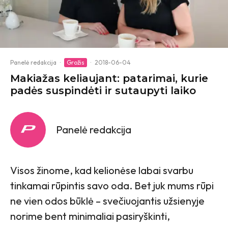
Panelė redakcija
·
Grožis
·
2018-06-04
Makiažas keliaujant: patarimai, kurie
padės suspindėti ir sutaupyti laiko
Panelė redakcija
Visos žinome, kad kelionėse labai svarbu
tinkamai rūpintis savo oda. Bet juk mums rūpi
ne vien odos būklė – svečiuojantis užsienyje
norime bent minimaliai pasiryškinti,