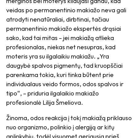
merginos bei moterys kliaujasi gandu, kad
veidas po permanentinio makiažo neva gali
atrodyti nenatūraliai, dirbtinai, tačiau
permanentinio makiažo ekspertės drąsiai
sako, kad tai mitas – jei makiažą atlieka
profesionalas, niekas net nesupras, kad
moteris yra su ilgalaikiu makiažu. „Yra
daugybė spalvos pigmentų, tad kruopščiai
parenkama tokia, kuri tinka būtent prie
individualaus veido formos, odos spalvos ir
tipo“, – priduria ilgalaikio makiažo
profesionalė Lilija Šmeliova.
Žinoma, odos reakcija į tokį makiažą priklauso
nuo organizmo, polinkio į alergiją ar kitų
aplinkybių, todėl visuomet geriausia prieš