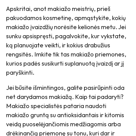
Apskritai, anot makiažo meistrių, prieš
pakuodamos kosmetinę, apmąstykite, kokių
makiažo įvaizdžių norėsite kelionės metu. Jei
sunku apsispręsti, pagalvokite, kur vykstate,
ką planuojate veikti, ir kokius drabužius
rengsitės. Imkite tik tas makiažo priemones,
kurios padės susikurti suplanuotą įvaizdį ar jį
paryškinti.
Jei būsite išmintingos, galite pasirūpinti oda
net darydamos makiažą. Kaip tai padaryti?
Makiažo specialistės pataria naudoti
makiažo gruntą su antioksidantais ir kitomis
veidą puoselėjančiomis medžiagomis arba
drėkinančią priemonę su tonu, kuri dar ir