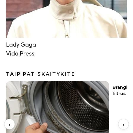
Lady Gaga
Vida Press
TAIP PAT SKAITYKITE
Brangi naujakurių klaida: apie vandens
Vasaros s
filtrus pagalvojama tik paleidus vandenį
įvaizdį
‹
›