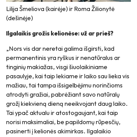
Lilija Šmeliova (kairėje) ir Roma Žilionytė
(dešinėje)
Ilgalaikis grožis kelionėse: už ar prieš?
„Nors vis dar neretai galima išgirsti, kad
permanentinis yra ryškus ir nenatūralus ar
tinginių makiažas, visgi šiuolaikiniame
pasaulyje, kai taip lekiame ir laiko sau lieka vis
mažiau, tai tampa išsigelbėjimu norinčioms
atrodyti gražiai, pabrėžiant savo natūralų
grožį kiekvieną dieną neeikvojant daug laiko.
Tai ypač aktualu ir atostogaujant, kai taip
norisi maksimaliai, be papildomų rūpesčių,
pasinerti į kelionės akimirkas. Ilgalaikio