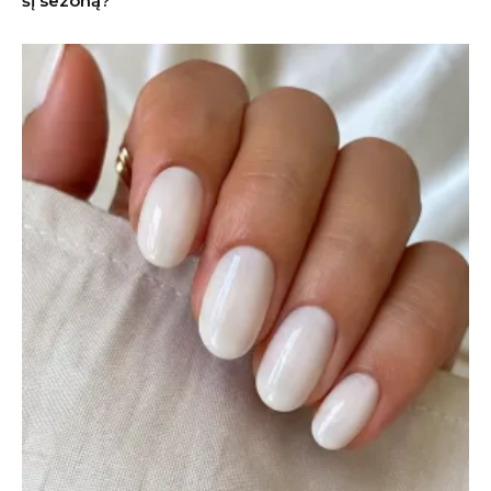
šį sezoną?