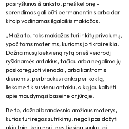
pasiryškinus iš anksto, prieš kelionę –
sprendimas gali būti permanentinis arba dar
kitaip vadinamas ilgalaikis makiažas.
„Maža to, toks makiažas turi ir kitų privalumų,
ypač toms moterims, kurioms jo tikrai reikia.
Dažna mūsų kiekvieną rytą prieš veidrodį
ryškinamės antakius, tačiau arba negalime jų
pasikoreguoti vienodai, arba karštomis
dienomis, perbraukus ranka per kaktą,
liekame tik su vienu antakiu, o ką jau kalbėti
apie maudymąsi baseine ar jūroje.
Be to, dažnai brandesnio amžiaus moterys,
kurios turi regos sutrikimų, negali pasidažyti
akių taip, kaip nori, nes tiesiog sunku tai