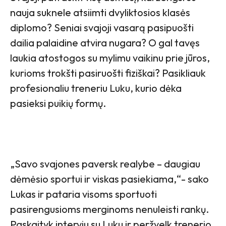
nauja suknele atsiimti dvyliktosios klasės
diplomo? Seniai svajoji vasarą pasipuošti
dailia palaidine atvira nugara? O gal tavęs
laukia atostogos su mylimu vaikinu prie jūros,
kurioms trokšti pasiruošti fiziškai? Pasikliauk
profesionaliu treneriu Luku, kurio dėka
pasieksi puikių formų.
„Savo svajones paversk realybe – daugiau
dėmėsio sportui ir viskas pasiekiama,“- sako
Lukas ir pataria visoms sportuoti
pasirengusioms merginoms nenuleisti rankų.
Paskaityk interviu su Luku ir peržvelk trenerio