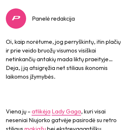
Panelė redakcija
Oi, kaip norėtume, jog perryškintų, itin plačių
ir prie veido bruožų visumos visiškai
netinkančių antakių mada liktų praeityje…
Deja, į ją atsigręžia net stiliaus ikonomis
laikomos įžymybės.
Viena jų –
atlikėja
Lady Gaga
, kuri visai
neseniai Niujorko gatvėje pasirodė su retro
stiliaus
makiažu
bei ekstrevagantišku