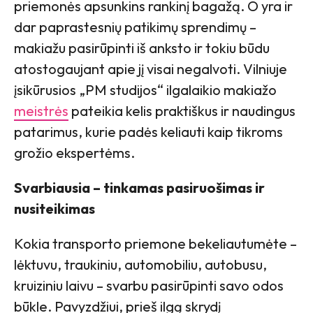
priemonės apsunkins rankinį bagažą. O yra ir
dar paprastesnių patikimų sprendimų –
makiažu pasirūpinti iš anksto ir tokiu būdu
atostogaujant apie jį visai negalvoti. Vilniuje
įsikūrusios „PM studijos“ ilgalaikio makiažo
meistrės
pateikia kelis praktiškus ir naudingus
patarimus, kurie padės keliauti kaip tikroms
grožio ekspertėms.
Svarbiausia – tinkamas pasiruošimas ir
nusiteikimas
Kokia transporto priemone bekeliautumėte –
lėktuvu, traukiniu, automobiliu, autobusu,
kruiziniu laivu – svarbu pasirūpinti savo odos
būkle. Pavyzdžiui, prieš ilgą skrydį