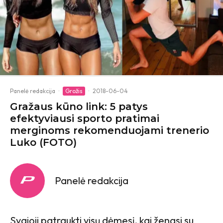
Panelė redakcija
·
Grožis
·
2018-06-04
Gražaus kūno link: 5 patys
efektyviausi sporto pratimai
merginoms rekomenduojami trenerio
Luko (FOTO)
Panelė redakcija
Svajoji patraukti visų dėmesį, kai žengsi su