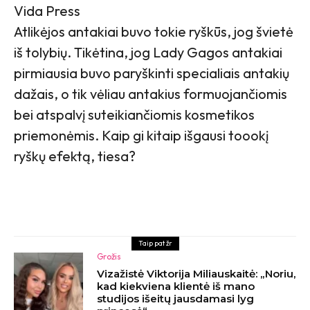
Vida Press
Atlikėjos antakiai buvo tokie ryškūs, jog švietė
iš tolybių. Tikėtina, jog Lady Gagos antakiai
pirmiausia buvo paryškinti specialiais antakių
dažais, o tik vėliau antakius formuojančiomis
bei atspalvį suteikiančiomis kosmetikos
priemonėmis. Kaip gi kitaip išgausi toookį
ryškų efektą, tiesa?
Taip pat žr
Grožis
Vizažistė Viktorija Miliauskaitė: „Noriu,
kad kiekviena klientė iš mano
studijos išeitų jausdamasi lyg