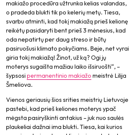
makiažo procedūra užtrunka kelias valandas,
o pradeda blukti tik po kelerių metų. Tiesa,
svarbu atminti, kad tokį makiažą prieš kelionę
reikėtų pasidaryti bent prieš 3 mėnesius, kad
oda nepatirtų per daug streso ir būtų
pasiruošusi klimato pokyčiams. Beje, net vyrai
giria tokį makiažą! Žinot, už ką? Ogi jų
moterys sugaišta mažiau laiko išsiruošti“, –
šypsosi
permanentinio makiažo
meistrė Lilija
Šmeliova.
Vienos geriausių šios srities meistrių Lietuvoje
pastebi, kad prieš keliones moterys ypač
mėgsta pasiryškinti antakius – juk nuo saulės
plaukeliai dažnai ima blukti. Tiesa, kai kurios