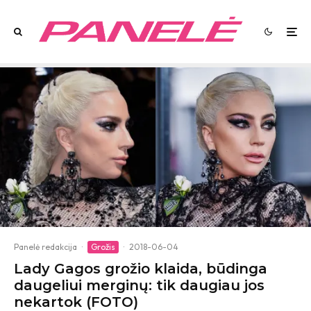
Panelė redakcija
·
Grožis
·
2018-06-04
Lady Gagos grožio klaida, būdinga
daugeliui merginų: tik daugiau jos
nekartok (FOTO)