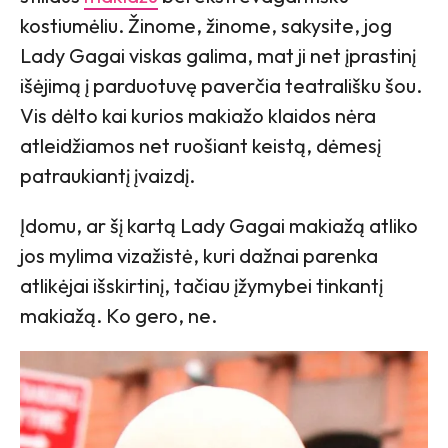
kostiumėliu. Žinome, žinome, sakysite, jog
Lady Gagai viskas galima, mat ji net įprastinį
išėjimą į parduotuvę paverčia teatrališku šou.
Vis dėlto kai kurios makiažo klaidos nėra
atleidžiamos net ruošiant keistą, dėmesį
patraukiantį įvaizdį.
Įdomu, ar šį kartą Lady Gagai makiažą atliko
jos mylima vizažistė, kuri dažnai parenka
atlikėjai išskirtinį, tačiau įžymybei tinkantį
makiažą. Ko gero, ne.