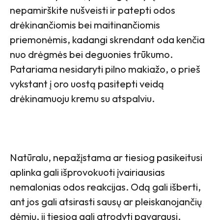
nepamirškite nušveisti ir patepti odos
drėkinančiomis bei maitinančiomis
priemonėmis, kadangi skrendant oda kenčia
nuo drėgmės bei deguonies trūkumo.
Patariama nesidaryti pilno makiažo, o prieš
vykstant į oro uostą pasitepti veidą
drėkinamuoju kremu su atspalviu.
Natūralu, nepažįstama ar tiesiog pasikeitusi
aplinka gali išprovokuoti įvairiausias
nemalonias odos reakcijas. Odą gali išberti,
ant jos gali atsirasti sausų ar pleiskanojančių
dėmių, ji tiesiog gali atrodyti pavargusi,