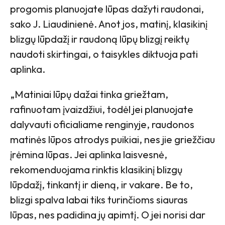
progomis planuojate lūpas dažyti raudonai,
sako J. Liaudinienė. Anot jos, matinį, klasikinį
blizgų lūpdažį ir raudoną lūpų blizgį reiktų
naudoti skirtingai, o taisykles diktuoja pati
aplinka.
„Matiniai lūpų dažai tinka griežtam,
rafinuotam įvaizdžiui, todėl jei planuojate
dalyvauti oficialiame renginyje, raudonos
matinės lūpos atrodys puikiai, nes jie griežčiau
įrėmina lūpas. Jei aplinka laisvesnė,
rekomenduojama rinktis klasikinį blizgų
lūpdažį, tinkantį ir dieną, ir vakare. Be to,
blizgi spalva labai tiks turinčioms siauras
lūpas, nes padidina jų apimtį. O jei norisi dar