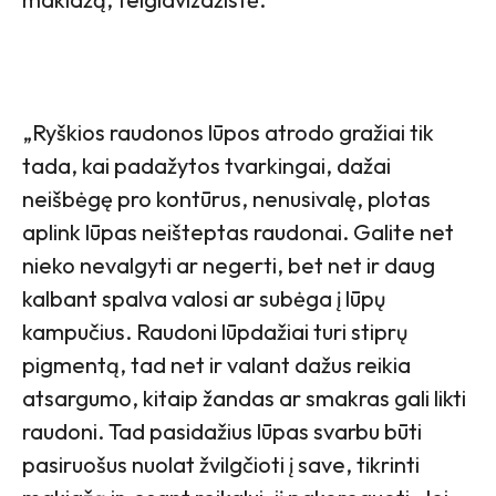
„Ryškios raudonos lūpos atrodo gražiai tik
tada, kai padažytos tvarkingai, dažai
neišbėgę pro kontūrus, nenusivalę, plotas
aplink lūpas neišteptas raudonai. Galite net
nieko nevalgyti ar negerti, bet net ir daug
kalbant spalva valosi ar subėga į lūpų
kampučius. Raudoni lūpdažiai turi stiprų
pigmentą, tad net ir valant dažus reikia
atsargumo, kitaip žandas ar smakras gali likti
raudoni. Tad pasidažius lūpas svarbu būti
pasiruošus nuolat žvilgčioti į save, tikrinti