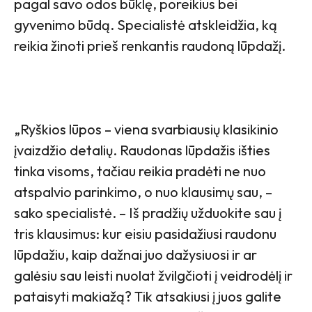
pagal savo odos būklę, poreikius bei
gyvenimo būdą. Specialistė atskleidžia, ką
reikia žinoti prieš renkantis raudoną lūpdažį.
„Ryškios lūpos – viena svarbiausių klasikinio
įvaizdžio detalių. Raudonas lūpdažis išties
tinka visoms, tačiau reikia pradėti ne nuo
atspalvio parinkimo, o nuo klausimų sau, –
sako specialistė. – Iš pradžių užduokite sau į
tris klausimus: kur eisiu pasidažiusi raudonu
lūpdažiu, kaip dažnai juo dažysiuosi ir ar
galėsiu sau leisti nuolat žvilgčioti į veidrodėlį ir
pataisyti makiažą? Tik atsakiusi į juos galite