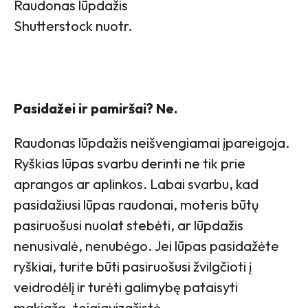
Raudonas lūpdažis
Shutterstock nuotr.
Pasidažei ir pamiršai? Ne.
Raudonas lūpdažis neišvengiamai įpareigoja.
Ryškias lūpas svarbu derinti ne tik prie
aprangos ar aplinkos. Labai svarbu, kad
pasidažiusi lūpas raudonai, moteris būtų
pasiruošusi nuolat stebėti, ar lūpdažis
nenusivalė, nenubėgo. Jei lūpas pasidažėte
ryškiai, turite būti pasiruošusi žvilgčioti į
veidrodėlį ir turėti galimybę pataisyti
makiažą, teigiavizažistė.