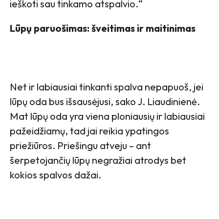
ieškoti sau tinkamo atspalvio.“
Lūpų paruošimas: šveitimas ir maitinimas
Net ir labiausiai tinkanti spalva nepapuoš, jei
lūpų oda bus išsausėjusi, sako J. Liaudinienė.
Mat lūpų oda yra viena ploniausių ir labiausiai
pažeidžiamų, tad jai reikia ypatingos
priežiūros. Priešingu atveju – ant
šerpetojančių lūpų negražiai atrodys bet
kokios spalvos dažai.