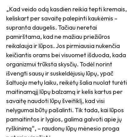
„Kad veido odą kasdien reikia tepti kremais,
keliskart per savaitę palepinti kaukėmis –
supranta daugelis. Tačiau neretai
pamirštama, kad ne mažiau priežiūros
reikalauja ir lūpos. Jos pirmiausia nukenčia
keičiantis orams bei visuomet išduoda, kada
organizmui trūksta skysčių. Todėl norint
išvengti sausų ir suskeldėjusių lūpų, ypač
šaltuoju metų laiku, reikėtų šalia nuolat turėti
maitinamąjį lūpų balzamą ir kelis kartus per
savaitę naudoti lūpų šveitiklį, kad visi
nelygumai būtų pašalinti. Tik tada, kai lūpos
pamaitintos ir lygios, galima galvoti apie jų
ryškinimą“, – raudonų lūpų mėnesio proga