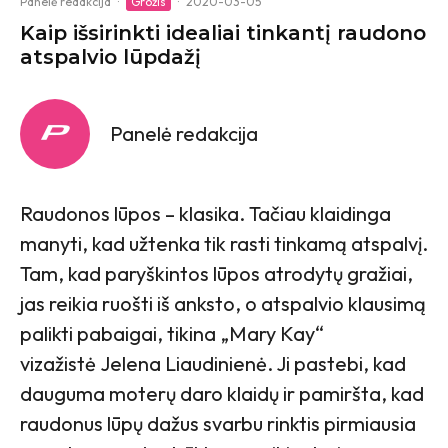
Panelė redakcija
·
Grožis
·
2020-03-05
Kaip išsirinkti idealiai tinkantį raudono
atspalvio lūpdažį
Panelė redakcija
Raudonos lūpos – klasika. Tačiau klaidinga
manyti, kad užtenka tik rasti tinkamą atspalvį.
Tam, kad paryškintos lūpos atrodytų gražiai,
jas reikia ruošti iš anksto, o atspalvio klausimą
palikti pabaigai, tikina „Mary Kay“
vizažistė Jelena Liaudinienė. Ji pastebi, kad
dauguma moterų daro klaidų ir pamiršta, kad
raudonus lūpų dažus svarbu rinktis pirmiausia