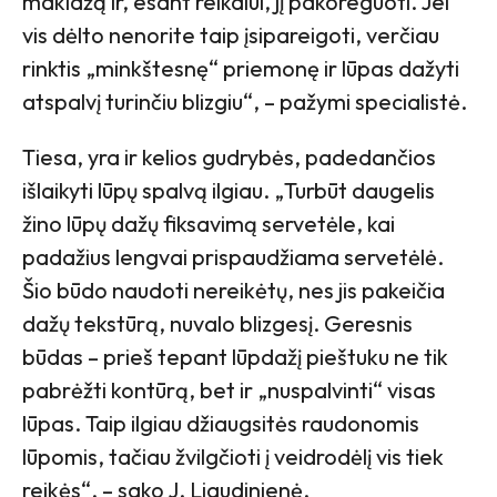
makiažą ir, esant reikalui, jį pakoreguoti. Jei
vis dėlto nenorite taip įsipareigoti, verčiau
rinktis „minkštesnę“ priemonę ir lūpas dažyti
atspalvį turinčiu blizgiu“, – pažymi specialistė.
Tiesa, yra ir kelios gudrybės, padedančios
išlaikyti lūpų spalvą ilgiau. „Turbūt daugelis
žino lūpų dažų fiksavimą servetėle, kai
padažius lengvai prispaudžiama servetėlė.
Šio būdo naudoti nereikėtų, nes jis pakeičia
dažų tekstūrą, nuvalo blizgesį. Geresnis
būdas – prieš tepant lūpdažį pieštuku ne tik
pabrėžti kontūrą, bet ir „nuspalvinti“ visas
lūpas. Taip ilgiau džiaugsitės raudonomis
lūpomis, tačiau žvilgčioti į veidrodėlį vis tiek
reikės“, – sako J. Liaudinienė.