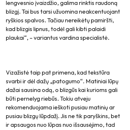
lengvesnio įvaizdžio, galima rinktis raudoną
blizgį. Tai bus tarsi užuomina neakcentuojant
ryškios spalvos. Tačiau nereikėtų pamiršti,
kad blizgis lipnus, todėl gali kibti palaidi
plaukai“, – variantus vardina specialistė.
Vizažistė taip pat primena, kad tekstūra
svarbi ir dėl dažų „patogumo“. Matiniai lūpų
dažai sausina odą, o blizgūs kai kurioms gali
būti pernelyg riebūs. Tokiu atveju
rekomenduojama ieškoti pusiau matinių ar
pusiau blizgų lūpdažį. Jis ne tik paryškins, bet
ir apsaugos nuo lūpas nuo išsausėjimo, tad