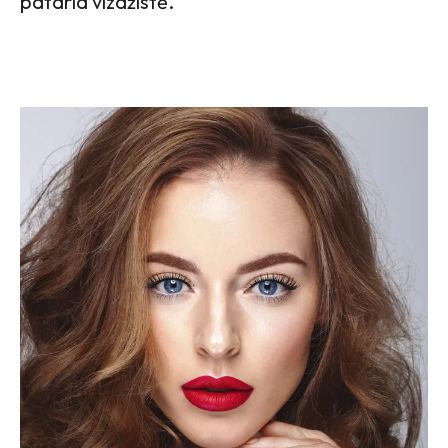
pataria vizažistė.