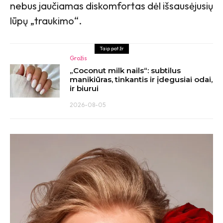
nebus jaučiamas diskomfortas dėl išsausėjusių
lūpų „traukimo“.
Taip pat žr
Grožis
„Coconut milk nails“: subtilus
manikiūras, tinkantis ir įdegusiai odai,
ir biurui
2026-08-05