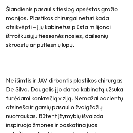
Šiandienis pasaulis tiesiog apsėstas grožio
manijos. Plastikos chirurgai neturi kada
atsikvėpti – į jų kabinetus plūsta milijonai
ištroškusiųjų tiesesnės nosies, dailesnių
skruostų ar putlesnių lūpų.
Ne išimtis ir JAV dirbantis plastikos chirurgas
De Silva. Daugelis į jo darbo kabinetą užsuka
turėdami konkrečią viziją. Nemažai pacientų
atsineša ir garsių pasaulio žvaigždžių
nuotraukas. Būtent įžymybių išvaizda
inspiruoja žmones ir paskatina juos