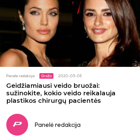
Panelė redakcija
·
Grožis
·
2020-03-05
Geidžiamiausi veido bruožai:
sužinokite, kokio veido reikalauja
plastikos chirurgų pacientės
Panelė redakcija