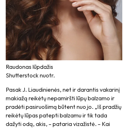
Raudonas lūpdažis
Shutterstock nuotr.
Pasak J. Liaudinienės, net ir darantis vakarinį
makiažą reikėtų nepamiršti lūpų balzamo ir
pradėti pasiruošimą būtent nuo jo. „Iš pradžių
reikėtų lūpas patepti balzamu ir tik tada
dažyti odą, akis, – pataria vizažistė. – Kai