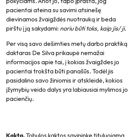
pokyčiams. Anot jo, tapo įprasta, jog
pacientai ateina su savimi atsinešę
dievinamos žvaigždės nuotrauką ir beda
pirštu į ją sakydami:
noriu būti toks, kaip jis/ ji
.
Per visą savo dešimties metų darbo praktiką
daktaras De Silva prikaupė nemažai
informacijos apie tai, į kokias žvaigždes jo
pacientai trokšta būti panašūs. Todėl jis
pasidalino savo žiniomis ir atskleidė, kokios
įžymybių veido dalys yra labiausiai mylimos jo
pacienčių.
Kakta.
Tobulos kaktos savininke tituluojama