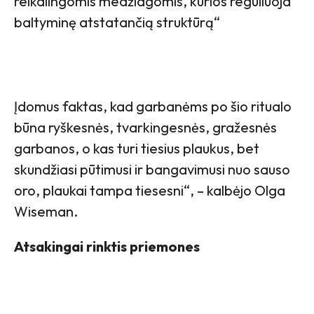
reikalingomis medžiagomis, kurios reguliuoja
baltyminę atstatančią struktūrą“
Įdomus faktas, kad garbanėms po šio ritualo
būna ryškesnės, tvarkingesnės, gražesnės
garbanos, o kas turi tiesius plaukus, bet
skundžiasi pūtimusi ir bangavimusi nuo sauso
oro, plaukai tampa tiesesni“, – kalbėjo Olga
Wiseman.
Atsakingai rinktis priemones