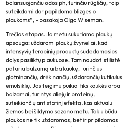
balansuojančiu odos ph, turinčiu rūgščių, taip
suteikdami dar papildomo blizgesio
plaukams”, – pasakoja Olga Wiseman.
Trečias etapas. Jo metu sukuriama plaukų
apsauga: uždaromi plaukų žvyneliai, kad
intensyvių terapinių produktų sudedamosios
dalys pasiliktų plaukuose. Tam naudoti stilistė
pataria balzamą arba kaukę, turinčius
glotninančių, drėkinančių, uždarančių kutikulus
emulsiklių. Jos teigimu puikiai tiks kaukės arba
balzamai, turintys aliejų ir proteinų,
suteikiančių antistatinį efektą, kas aktualu
žiemos bei šildymo sezono metu. Tokiu būdu
plaukas ne tik uždaromas, bet ir pripildomas