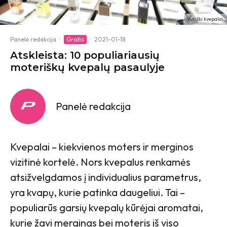
Vyriški kvepalai
Panelė redakcija
·
Grožis
·
2021-01-18
Atskleista: 10 populiariausių
moteriškų kvepalų pasaulyje
Panelė redakcija
Kvepalai – kiekvienos moters ir merginos
vizitinė kortelė. Nors kvepalus renkamės
atsižvelgdamos į individualius parametrus,
yra kvapų, kurie patinka daugeliui. Tai –
populiarūs garsių kvepalų kūrėjai aromatai,
kurie žavi merginas bei moteris iš viso