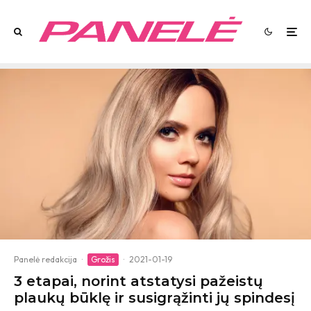
Panelė redakcija
·
Grožis
·
2021-01-19
3 etapai, norint atstatysi pažeistų
plaukų būklę ir susigrąžinti jų spindesį