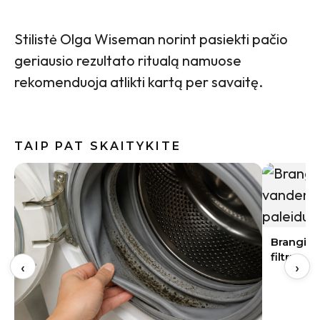
Stilistė Olga Wiseman norint pasiekti pačio
geriausio rezultato ritualą namuose
rekomenduoja atlikti kartą per savaitę.
TAIP PAT SKAITYKITE
Vasaros s
įvaizdį
Brangi naujakurių klaida: apie vandens
filtrus pagalvojama tik paleidus vandenį
‹
›