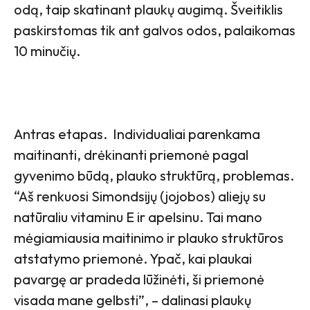
odą, taip skatinant plaukų augimą. Šveitiklis
paskirstomas tik ant galvos odos, palaikomas
10 minučių.
Antras etapas. Individualiai parenkama
maitinanti, drėkinanti priemonė pagal
gyvenimo būdą, plauko struktūrą, problemas.
“Aš renkuosi Simondsijų (jojobos) aliejų su
natūraliu vitaminu E ir apelsinu. Tai mano
mėgiamiausia maitinimo ir plauko struktūros
atstatymo priemonė. Ypač, kai plaukai
pavargę ar pradeda lūžinėti, ši priemonė
visada mane gelbsti”, – dalinasi plaukų