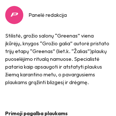
Panelė redakcija
Stilistė, grožio salonų “Greenas” viena
įkūrėjų, knygos “Grožio galia” autorė pristato
trijų etapų “Greenas” (liet.k. “Žalias”)plaukų
puoselėjimo ritualą namuose. Specialistė
pataria kaip apsaugoti ir atstatyti plaukus
žiemą karantino metu, o pavargusiems
plaukams grąžinti blizgesį ir drėgmę.
Primoji pagalba plaukams