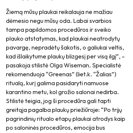
Žiemą mūsų plaukai reikalauja ne mažiau
dėmesio negu mūsų oda. Labai svarbios
tampa papildomos procedūros ir sveiko
plauko atstatymas, kad plaukai neatrodytų
pavargę, nepradėtų šakotis, o galiukai veltis,
kad išlaikytume plaukų blizgesį per visą ilgį”, –
pasakoja stilistė Olga Wiseman. Specialistė
rekomenduoja “Greenas” (liet.k. “Žalias”)
ritualą, kurį galima pasidaryti namuose
karantino metu, kol grožio salonai nedirba.
Stilistė teigia, jog ši procedūra gali tapti
greitąja pagalba plaukų priežiūroje: “Po trijų
pagrindinių ritualo etapų plaukai atrodys kaip
po saloninės procedūros, emocija bus