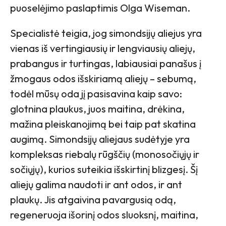
puoselėjimo paslaptimis Olga Wiseman.
Specialistė teigia, jog simondsijų aliejus yra
vienas iš vertingiausių ir lengviausių aliejų,
prabangus ir turtingas, labiausiai panašus į
žmogaus odos išskiriamą aliejų – sebumą,
todėl mūsų oda jį pasisavina kaip savo:
glotnina plaukus, juos maitina, drėkina,
mažina pleiskanojimą bei taip pat skatina
augimą. Simondsijų aliejaus sudėtyje yra
kompleksas riebalų rūgščių (monosočiųjų ir
sočiųjų), kurios suteikia išskirtinį blizgesį. Šį
aliejų galima naudoti ir ant odos, ir ant
plaukų. Jis atgaivina pavargusią odą,
regeneruoja išorinį odos sluoksnį, maitina,