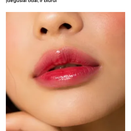
įdegusiai odai, ir biurui