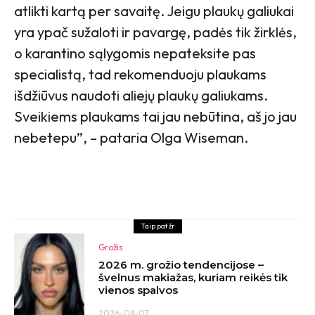
atlikti kartą per savaitę. Jeigu plaukų galiukai
yra ypač sužaloti ir pavargę, padės tik žirklės,
o karantino sąlygomis nepateksite pas
specialistą, tad rekomenduoju plaukams
išdžiūvus naudoti aliejų plaukų galiukams.
Sveikiems plaukams tai jau nebūtina, aš jo jau
nebetepu”, – pataria Olga Wiseman.
Taip pat žr
Grožis
2026 m. grožio tendencijose –
švelnus makiažas, kuriam reikės tik
vienos spalvos
2026-08-07