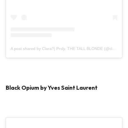
A post shared by Clara?| Prsly. THE TALL BLONDE (@clara.madit)
Black Opium by Yves Saint Laurent