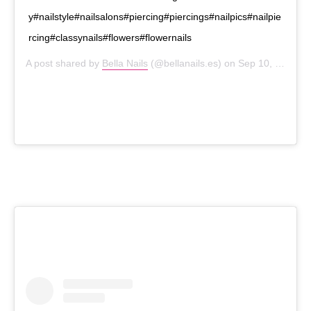
y#nailstyle#nailsalons#piercing#piercings#nailpics#nailpie
rcing#classynails#flowers#flowernails
A post shared by
Bella Nails
(@bellanails.es) on
Sep 10, 2020 at 10:56am PDT