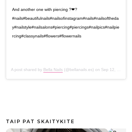
And another one with piercing ?❤?
#nails#beautifulnails#nailsofinstagram#nails#nailsoftheda
y#nailstyle#nailsalons#piercing#piercings#nailpics#nailpie
rcing#classynails#flowers#flowernails
A post shared by
Bella Nails
(@bellanails.es) on
Sep 12, 2020 at 1:17pm PDT
TAIP PAT SKAITYKITE