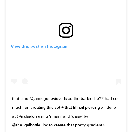
View this post on Instagram
that time @jamiegenevieve lived the barbie life?? had so
much fun creating this set + that lil’ nail piercing x . done
at @nafsalon using ‘miami’ and ‘daisy’ by
@the_gelbottle_inc to create that pretty gradient✨ .