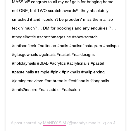
MASSIVE congrats to all my naf gals for bringing home
not ONE, but TWO scratch awards!!! they absolutely
smashed it and i couldn’t be prouder? miss them all so
feckin’ much? . . DM for bookings and any enquiries ? . .
#thegelbottle #scratchmagazine #showscratch
#nailsonfleek #nailinspo #nails #nailsofinstagram #nailspo
#glasgownails #gelnails #nailart #naildesigns
#holidaynails #BIAB #acrylics #acrylicnails #pastel
#pastelnails #simple #pink #pinknails #nailpiercing
#jamiegenevieve #ombrenails #coffinnails #longnails
#nails2inspire #nailsaddict #nafsalon
A post shared by
MANDY SIM
(@mandysimnails_x) on
Jul 24, 2019 at 9:04am PDT