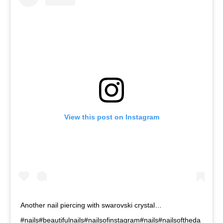
View this post on Instagram
Another nail piercing with swarovski crystal…
#nails#beautifulnails#nailsofinstagram#nails#nailsoftheda