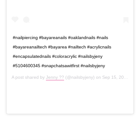
#nailpiercing #bayareanails #oaklandnails #nails
#bayareanailtech #bayarea #nailtech #acrylicnails
#encapsulatednails #coloracrylic #nailsbyjeny
#5104600345 #snapchatsawitfirst #nailsbyjeny
A post shared by
Jenny ??
(@nailsbyjeny) on
Sep 15, 2020 at 10:01am PDT