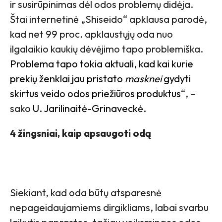
ir susirūpinimas dėl odos problemų didėja.
Štai internetinė „Shiseido“ apklausa parodė,
kad net 99 proc. apklaustųjų oda nuo
ilgalaikio kaukių dėvėjimo tapo problemiška.
Problema tapo tokia aktuali, kad kai kurie
prekių ženklai jau pristato
masknei
gydyti
skirtus veido odos priežiūros produktus
“,
–
sako
U. Jarilinaitė-Grinaveckė.
4 žingsniai, kaip apsaugoti odą
Siekiant, kad oda būtų atsparesnė
nepageidaujamiems dirgikliams, labai svarbu