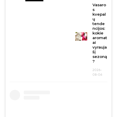
Vasaro
s
kvepal
ų
tende
ncijos:
kokie
aromat
ai
vyrauja
šį
sezoną
?
2026-
08-06