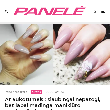
Panelė redakcija
·
Grožis
·
2020-09-23
Ar aukotumeisi: siaubingai nepatogi,
bet labai madinga manikiūro