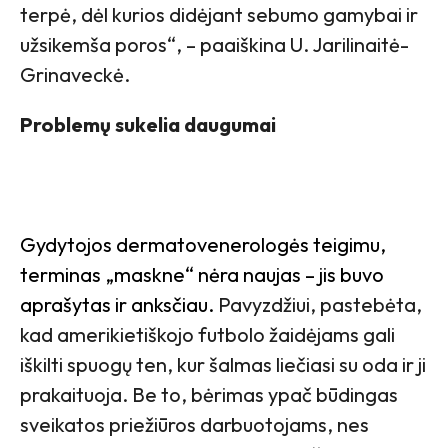
terpė, dėl kurios didėjant sebumo gamybai ir
užsikemša poros“, – paaiškina U. Jarilinaitė-
Grinaveckė.
Problemų sukelia daugumai
Gydytojos dermatovenerologės teigimu,
terminas „maskne“ nėra naujas – jis buvo
aprašytas ir anksčiau.
Pavyzdžiui, pastebėta,
kad amerikietiškojo futbolo žaidėjams gali
iškilti spuogų ten, kur šalmas liečiasi su oda ir ji
prakaituoja. Be to, bėrimas ypač būdingas
sveikatos priežiūros darbuotojams, nes