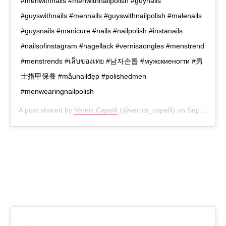
#menwithnails #menwithnailpolish #guynails
#guyswithnails #mennails #guyswithnailpolish #malenails
#guysnails #manicure #nails #nailpolish #instanails
#nailsofinstagram #nagellack #vernisaongles #menstrend
#menstrends #เล็บของเทย #남자손톱 #мужскиеногти #男
士指甲保養 #mẫunailđẹp #polishedmen
#menwearingnailpolish
A post shared by
Vernis Capelli
(@vernis_capelli) on
Sep 15, 2020 at 11:35pm PDT