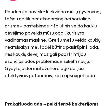
Pandemija paveikė kiekvieno mūsų gyvenimą,
tačiau ne tik per ekonominę bei socialinę
prizmę – pastebimas ir šalutinis veido kaukių
dėvėjimo poveikis mūsų odai, kuris yra
vadinamas maskne. Greitu metu veido kaukių
neatsisakysime, todėl būtina pasirūpinti oda,
nes kaukių dėvėjimas gali paaštrinti jau
esančias odos problemas ir sukelti naujų.
Gydytoja dermatovenerologė dalijasi
efektyviais patarimais, kaip apsaugoti odą.
Prakaituoda oda – puiki terpė bakterijoms