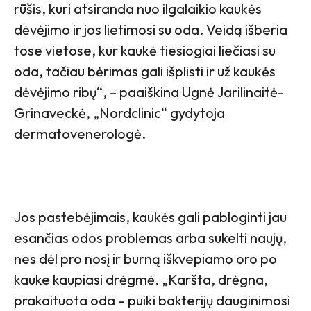
rūšis, kuri atsiranda nuo ilgalaikio kaukės
dėvėjimo ir jos lietimosi su oda. Veidą išberia
tose vietose, kur kaukė tiesiogiai liečiasi su
oda, tačiau bėrimas gali išplisti ir už kaukės
dėvėjimo ribų“, – paaiškina Ugnė Jarilinaitė-
Grinaveckė, „Nordclinic“ gydytoja
dermatovenerologė.
Jos pastebėjimais, kaukės gali pabloginti jau
esančias odos problemas arba sukelti naujų,
nes dėl pro nosį ir burną iškvepiamo oro po
kauke kaupiasi drėgmė. „Karšta, drėgna,
prakaituota oda – puiki bakterijų dauginimosi