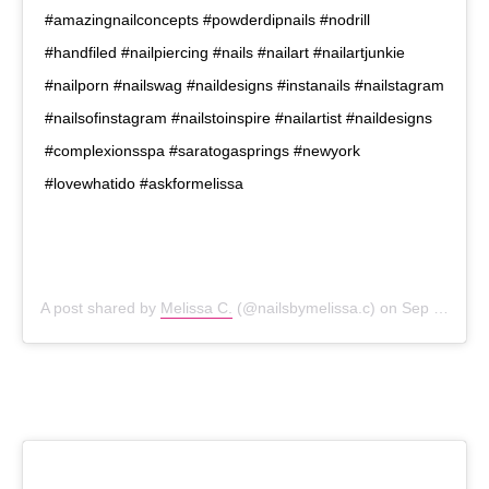
#amazingnailconcepts #powderdipnails #nodrill
#handfiled #nailpiercing #nails #nailart #nailartjunkie
#nailporn #nailswag #naildesigns #instanails #nailstagram
#nailsofinstagram #nailstoinspire #nailartist #naildesigns
#complexionsspa #saratogasprings #newyork
#lovewhatido #askformelissa
A post shared by
Melissa C.
(@nailsbymelissa.c) on
Sep 20, 2020 at 4:18pm PDT