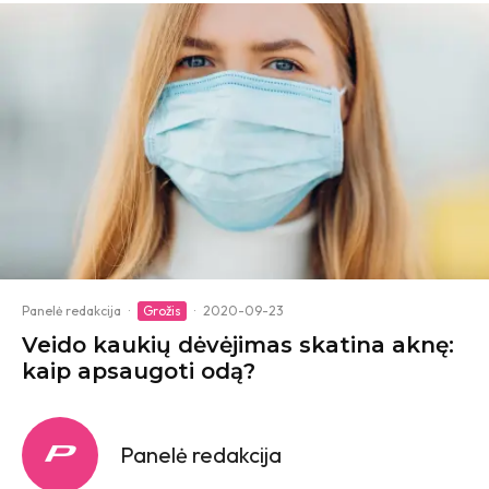
Panelė redakcija
·
Grožis
·
2020-09-23
Veido kaukių dėvėjimas skatina aknę:
kaip apsaugoti odą?
Panelė redakcija