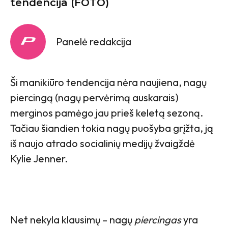
tendencija (FOTO)
Panelė redakcija
Ši manikiūro tendencija nėra naujiena, nagų
piercingą (nagų pervėrimą auskarais)
merginos pamėgo jau prieš keletą sezoną.
Tačiau šiandien tokia nagų puošyba grįžta, ją
iš naujo atrado socialinių medijų žvaigždė
Kylie Jenner.
Net nekyla klausimų – nagų
piercingas
yra