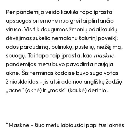
Per pandemiją veido kaukės tapo įprasta
apsaugos priemone nuo greitai plintančio
viruso. Vis tik daugumos žmonių odai kaukių
dėvėjimas sukelia nemalonų šalutinį poveikį:
odos paraudimą, pūlinukų, pūslelių, niežėjimą,
spuogų. Tai tapo taip įprasta, kad
maskne
pandemijos metu buvo pavadinta naująja
akne. Šis terminas kadaise buvo sugalvotas
žiniasklaidos – jis atsirado nuo angliškų žodžių
„acne“ (aknė) ir „mask“ (kaukė) derinio.
“Maskne – šiuo metu labiausiai paplitusi aknės