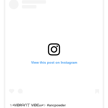
View this post on Instagram
✨•ᐯᎥᗷᖇᗩᑎ丅 ᐯᎥᗷᗴᔕ•✨ #ancpowder