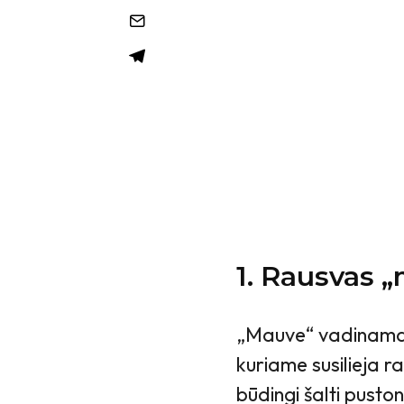
1. Rausvas 
„Mauve“ vadinamas 
kuriame susilieja ra
būdingi šalti puston