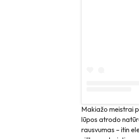
Makiažo meistrai p
lūpos atrodo natūra
rausvumas – itin el