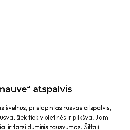
„mauve“ atspalvis
švelnus, prislopintas rusvas atspalvis,
usva, šiek tiek violetinės ir pilkšva. Jam
iai ir tarsi dūminis rausvumas. Šiltąjį