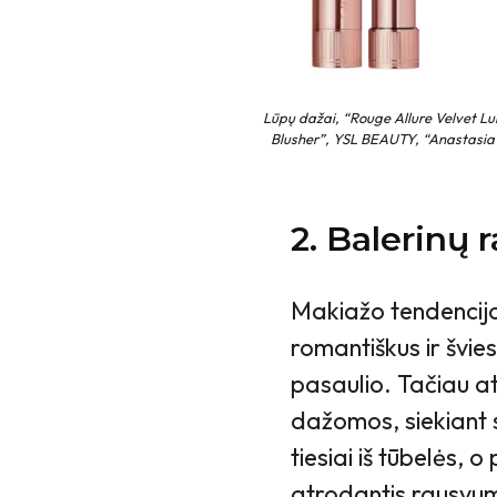
Lūpų dažai, “Rouge Allure Velvet 
Blusher”, YSL BEAUTY, “Anastasia
2. Balerinų 
Makiažo tendencijo
romantiškus ir švie
pasaulio. Tačiau at
dažomos, siekiant s
tiesiai iš tūbelės, 
atrodantis rausvum