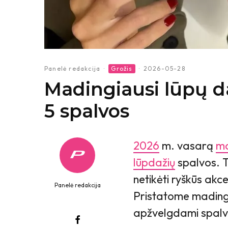
Panelė redakcija
·
Grožis
·
2026-05-28
Madingiausi lūpų d
5 spalvos
2026
m. vasarą
ma
lūpdažių
spalvos. Ta
netikėti ryškūs akce
Panelė redakcija
Pristatome mading
apžvelgdami spalv