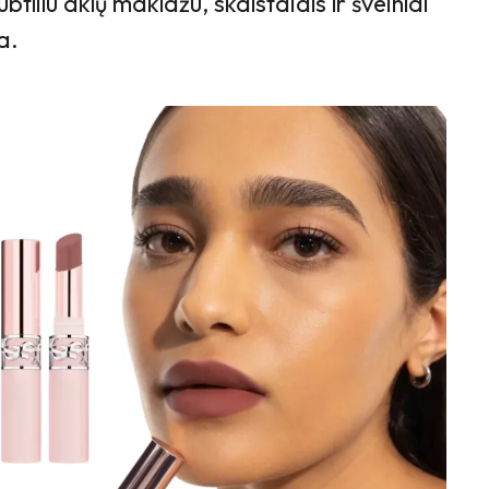
ubtiliu akių makiažu, skaistalais ir švelniai
a.