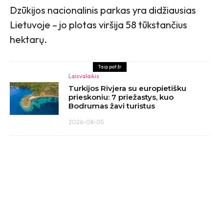
Dzūkijos nacionalinis parkas yra didžiausias
Lietuvoje – jo plotas viršija 58 tūkstančius
hektarų.
Taip pat žr
Laisvalaikis
Turkijos Rivjera su europietišku
prieskoniu: 7 priežastys, kuo
Bodrumas žavi turistus
2026-08-05