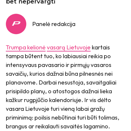
bet nepervargti
Panelė redakcija
Trumpa kelionė
vasarą Lietuvoje
kartais
tampa būtent tuo, ko labiausiai reikia po
intensyvaus pavasario ir pirmųjų vasaros
savaičių, kurios dažnai būna pilnesnės nei
planavome. Darbai nesustoja, savaitgaliai
prisipildo planų, o atostogos dažnai lieka
kažkur rugpjūčio kalendoriuje. Ir vis dėlto
vasara Lietuvoje turi vieną labai gražų
priminimą: poilsis nebūtinai turi būti tolimas,
brangus ar reikalauti savaitės lagamino.