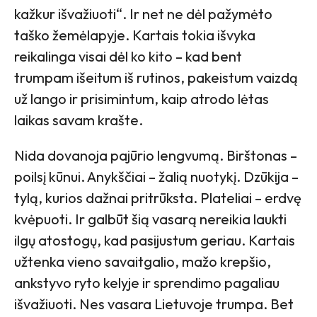
kažkur išvažiuoti“. Ir net ne dėl pažymėto
taško žemėlapyje. Kartais tokia išvyka
reikalinga visai dėl ko kito – kad bent
trumpam išeitum iš rutinos, pakeistum vaizdą
už lango ir prisimintum, kaip atrodo lėtas
laikas savam krašte.
Nida dovanoja pajūrio lengvumą. Birštonas –
poilsį kūnui. Anykščiai – žalią nuotykį. Dzūkija –
tylą, kurios dažnai pritrūksta. Plateliai – erdvę
kvėpuoti. Ir galbūt šią vasarą nereikia laukti
ilgų atostogų, kad pasijustum geriau. Kartais
užtenka vieno savaitgalio, mažo krepšio,
ankstyvo ryto kelyje ir sprendimo pagaliau
išvažiuoti. Nes vasara Lietuvoje trumpa. Bet