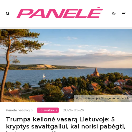
Vasara Lietuvoje / DI sugeneruota nuotr.
Panelė redakcija
·
Laisvalaikis
·
2026-05-29
Trumpa kelionė vasarą Lietuvoje: 5
kryptys savaitgaliui, kai norisi pabėgti,