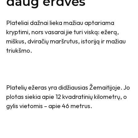
daug erdvės
Plateliai dažnai lieka mažiau aptariama
kryptimi, nors vasarai jie turi viską: ežerą,
miškus, dviračių maršrutus, istoriją ir mažiau
triukšmo.
Platelių ežeras yra didžiausias Žemaitijoje. Jo
plotas siekia apie 12 kvadratinių kilometrų, o
gylis vietomis – apie 46 metrus.