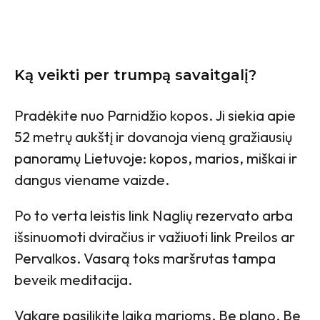
Ką veikti per trumpą savaitgalį?
Pradėkite nuo Parnidžio kopos. Ji siekia apie
52 metrų aukštį ir dovanoja vieną gražiausių
panoramų Lietuvoje: kopos, marios, miškai ir
dangus viename vaizde.
Po to verta leistis link Naglių rezervato arba
išsinuomoti dviračius ir važiuoti link Preilos ar
Pervalkos. Vasarą toks maršrutas tampa
beveik meditacija.
Vakare pasilikite laiką marioms. Be plano. Be