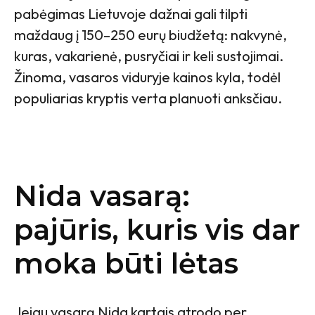
pabėgimas Lietuvoje dažnai gali tilpti
maždaug į 150–250 eurų biudžetą: nakvynė,
kuras, vakarienė, pusryčiai ir keli sustojimai.
Žinoma, vasaros viduryje kainos kyla, todėl
populiarias kryptis verta planuoti anksčiau.
Nida vasarą:
pajūris, kuris vis dar
moka būti lėtas
Jeigu vasarą Nida kartais atrodo per