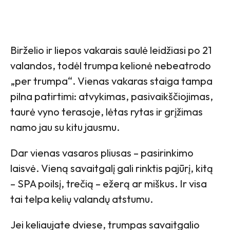
Birželio ir liepos vakarais saulė leidžiasi po 21
valandos, todėl trumpa kelionė nebeatrodo
„per trumpa“. Vienas vakaras staiga tampa
pilna patirtimi: atvykimas, pasivaikščiojimas,
taurė vyno terasoje, lėtas rytas ir grįžimas
namo jau su kitu jausmu.
Dar vienas vasaros pliusas – pasirinkimo
laisvė. Vieną savaitgalį gali rinktis pajūrį, kitą
– SPA poilsį, trečią – ežerą ar miškus. Ir visa
tai telpa kelių valandų atstumu.
Jei keliaujate dviese, trumpas savaitgalio