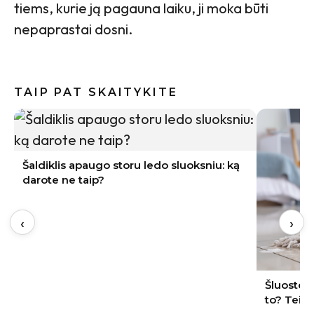
tiems, kurie ją pagauna laiku, ji moka būti
nepaprastai dosni.
TAIP PAT SKAITYKITE
Atidarėte
kanalizac
žarnoje
‹
›
Šluostote dulkes prieš siurbdami ar po
to? Teisinga tvarka sutaupo daug darbo