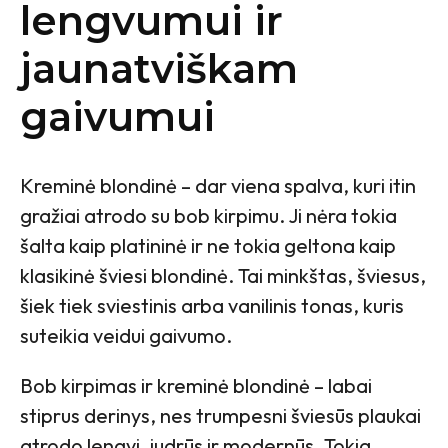
lengvumui ir
jaunatviškam
gaivumui
Kreminė blondinė – dar viena spalva, kuri itin
gražiai atrodo su bob kirpimu. Ji nėra tokia
šalta kaip platininė ir ne tokia geltona kaip
klasikinė šviesi blondinė. Tai minkštas, šviesus,
šiek tiek sviestinis arba vanilinis tonas, kuris
suteikia veidui gaivumo.
Bob kirpimas ir kreminė blondinė – labai
stiprus derinys, nes trumpesni šviesūs plaukai
atrodo lengvi, judrūs ir modernūs. Tokia