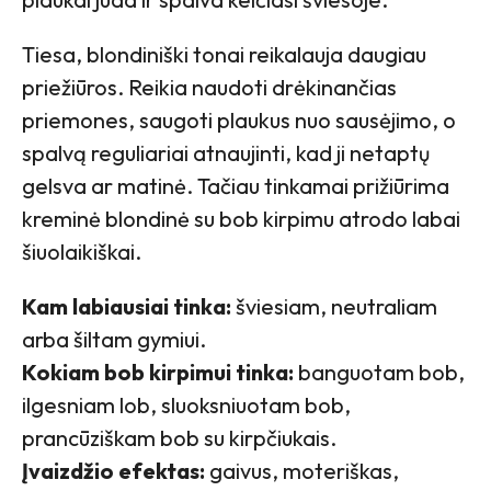
Tiesa, blondiniški tonai reikalauja daugiau
priežiūros. Reikia naudoti drėkinančias
priemones, saugoti plaukus nuo sausėjimo, o
spalvą reguliariai atnaujinti, kad ji netaptų
gelsva ar matinė. Tačiau tinkamai prižiūrima
kreminė blondinė su bob kirpimu atrodo labai
šiuolaikiškai.
Kam labiausiai tinka:
šviesiam, neutraliam
arba šiltam gymiui.
Kokiam bob kirpimui tinka:
banguotam bob,
ilgesniam lob, sluoksniuotam bob,
prancūziškam bob su kirpčiukais.
Įvaizdžio efektas:
gaivus, moteriškas,