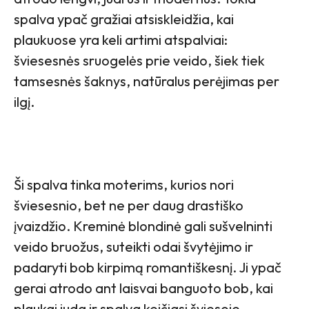
spalva ypač gražiai atsiskleidžia, kai
plaukuose yra keli artimi atspalviai:
šviesesnės sruogelės prie veido, šiek tiek
tamsesnės šaknys, natūralus perėjimas per
ilgį.
Ši spalva tinka moterims, kurios nori
šviesesnio, bet ne per daug drastiško
įvaizdžio. Kreminė blondinė gali sušvelninti
veido bruožus, suteikti odai švytėjimo ir
padaryti bob kirpimą romantiškesnį. Ji ypač
gerai atrodo ant laisvai banguoto bob, kai
plaukai juda ir spalva keičiasi šviesoje.