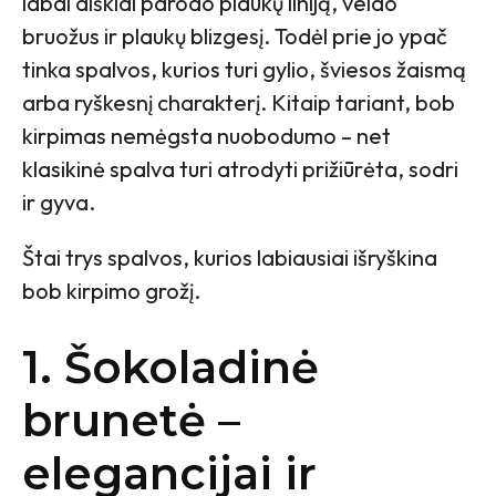
labai aiškiai parodo plaukų liniją, veido
bruožus ir plaukų blizgesį. Todėl prie jo ypač
tinka spalvos, kurios turi gylio, šviesos žaismą
arba ryškesnį charakterį. Kitaip tariant, bob
kirpimas nemėgsta nuobodumo – net
klasikinė spalva turi atrodyti prižiūrėta, sodri
ir gyva.
Štai trys spalvos, kurios labiausiai išryškina
bob kirpimo grožį.
1. Šokoladinė
brunetė –
elegancijai ir