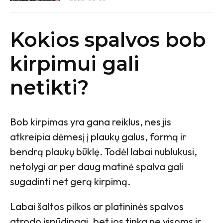
Kokios spalvos bob
kirpimui gali
netikti?
Bob kirpimas yra gana reiklus, nes jis
atkreipia dėmesį į plaukų galus, formą ir
bendrą plaukų būklę. Todėl labai nublukusi,
netolygi ar per daug matinė spalva gali
sugadinti net gerą kirpimą.
Labai šaltos pilkos ar platininės spalvos
atrodo įspūdingai, bet jos tinka ne visoms ir