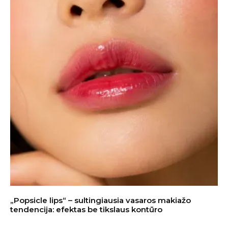
„Popsicle lips“ – sultingiausia vasaros makiažo
tendencija: efektas be tikslaus kontūro