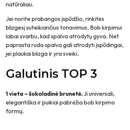
natūraliau.
Jei norite prabangos įspūdžio, rinkitės
blizgesį suteikiančius tonavimus. Bob kirpimui
labai svarbu, kad spalva atrodytų gyva. Net
paprasta ruda spalva gali atrodyti įspūdingai,
jei plaukai blizga ir yra sveiki.
Galutinis TOP 3
1 vieta – šokoladinė brunetė.
Ji universali,
elegantiška ir puikiai pabrėžia bob kirpimo
formą.