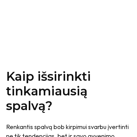
Kaip išsirinkti
tinkamiausią
spalvą?
Renkantis spalvą bob kirpimui svarbu įvertinti
ne tik tendencijas, bet ir savo gyvenimo