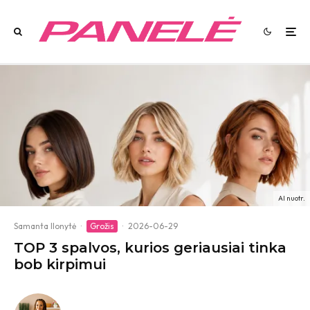
AI nuotr.
Samanta Ilonytė
·
Grožis
·
2026-06-29
TOP 3 spalvos, kurios geriausiai tinka
bob kirpimui