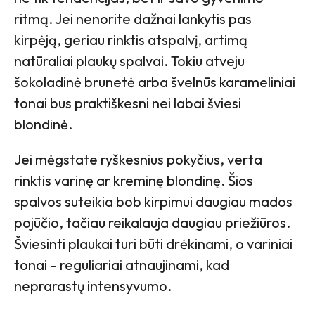
ritmą. Jei nenorite dažnai lankytis pas
kirpėją, geriau rinktis atspalvį, artimą
natūraliai plaukų spalvai. Tokiu atveju
šokoladinė brunetė arba švelnūs karameliniai
tonai bus praktiškesni nei labai šviesi
blondinė.
Jei mėgstate ryškesnius pokyčius, verta
rinktis varinę ar kreminę blondinę. Šios
spalvos suteikia bob kirpimui daugiau mados
pojūčio, tačiau reikalauja daugiau priežiūros.
Šviesinti plaukai turi būti drėkinami, o variniai
tonai – reguliariai atnaujinami, kad
neprarastų intensyvumo.