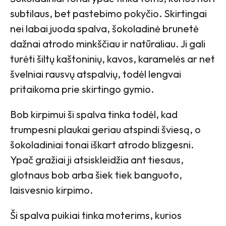
subtilaus, bet pastebimo pokyčio. Skirtingai
nei labai juoda spalva, šokoladinė brunetė
dažnai atrodo minkščiau ir natūraliau. Ji gali
turėti šiltų kaštoninių, kavos, karamelės ar net
švelniai rausvų atspalvių, todėl lengvai
pritaikoma prie skirtingo gymio.
Bob kirpimui ši spalva tinka todėl, kad
trumpesni plaukai geriau atspindi šviesą, o
šokoladiniai tonai iškart atrodo blizgesni.
Ypač gražiai ji atsiskleidžia ant tiesaus,
glotnaus bob arba šiek tiek banguoto,
laisvesnio kirpimo.
Ši spalva puikiai tinka moterims, kurios