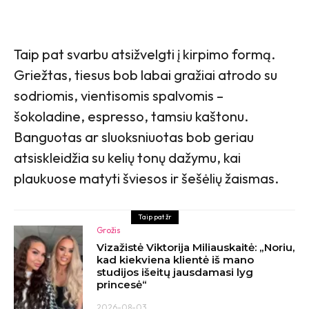
Taip pat svarbu atsižvelgti į kirpimo formą.
Griežtas, tiesus bob labai gražiai atrodo su
sodriomis, vientisomis spalvomis –
šokoladine, espresso, tamsiu kaštonu.
Banguotas ar sluoksniuotas bob geriau
atsiskleidžia su kelių tonų dažymu, kai
plaukuose matyti šviesos ir šešėlių žaismas.
Taip pat žr
Grožis
Vizažistė Viktorija Miliauskaitė: „Noriu,
kad kiekviena klientė iš mano
studijos išeitų jausdamasi lyg
princesė“
2026-08-03