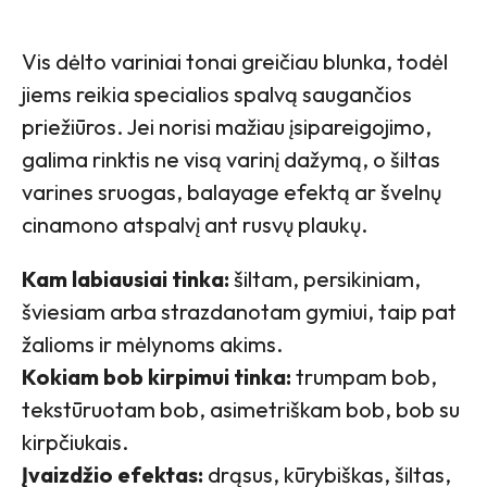
Vis dėlto variniai tonai greičiau blunka, todėl
jiems reikia specialios spalvą saugančios
priežiūros. Jei norisi mažiau įsipareigojimo,
galima rinktis ne visą varinį dažymą, o šiltas
varines sruogas, balayage efektą ar švelnų
cinamono atspalvį ant rusvų plaukų.
Kam labiausiai tinka:
šiltam, persikiniam,
šviesiam arba strazdanotam gymiui, taip pat
žalioms ir mėlynoms akims.
Kokiam bob kirpimui tinka:
trumpam bob,
tekstūruotam bob, asimetriškam bob, bob su
kirpčiukais.
Įvaizdžio efektas:
drąsus, kūrybiškas, šiltas,