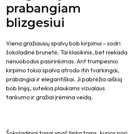
prabangiam
blizgesiui
Viena gražiausių spalvų bob kirpimui – sodri
šokoladinė brunetė. Tai klasikinis, bet niekada
nenuobodus pasirinkimas. Ant trumpesnio
kirpimo tokia spalva atrodo itin tvarkingai,
prabangiai ir elegantiškai. Ji pabrėžia aiškią
bob liniją, suteikia plaukams vizualaus
tankumo ir gražiai įrėmina veidą.
Šokoladiniai tonai ypač tinka toms, kurios nori