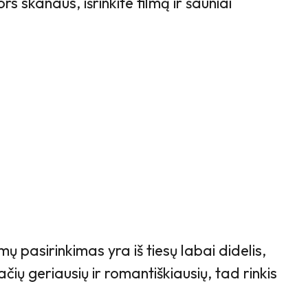
s skanaus, išrinkite filmą ir šauniai
mų pasirinkimas yra iš tiesų labai didelis,
čių geriausių ir romantiškiausių, tad rinkis