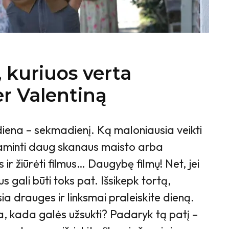
, kuriuos verta
er Valentiną
diena – sekmadienį. Ką maloniausia veikti
aminti daug skanaus maisto arba
s ir žiūrėti filmus… Daugybę filmų! Net, jei
us gali būti toks pat. Išsikepk tortą,
ia drauges ir linksmai praleiskite dieną.
a, kada galės užsukti? Padaryk tą patį –