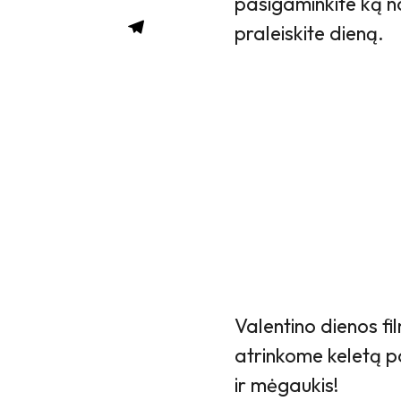
pasigaminkite ką nor
praleiskite dieną.
Valentino dienos fil
atrinkome keletą pa
ir mėgaukis!