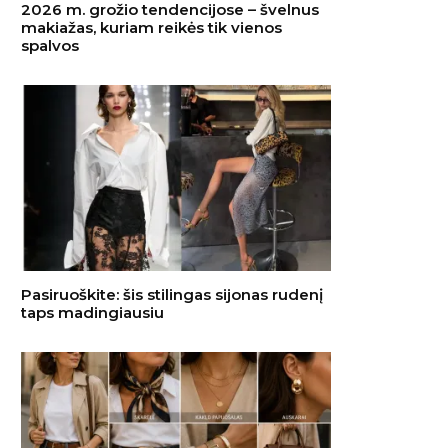
2026 m. grožio tendencijose – švelnus
makiažas, kuriam reikės tik vienos
spalvos
Pasiruoškite: šis stilingas sijonas rudenį
taps madingiausiu