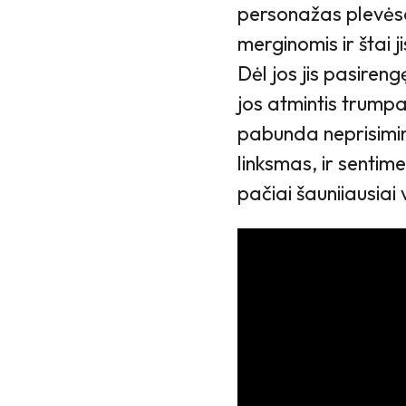
personažas plevėsa,
merginomis ir štai 
Dėl jos jis pasiren
jos atmintis trumpa
pabunda neprisimin
linksmas, ir sentime
pačiai šauniiausiai 