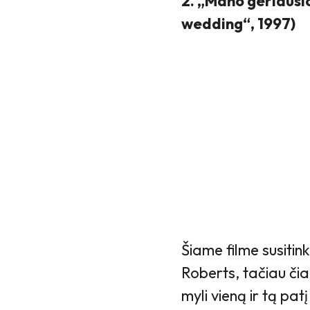
2. „Mano geriausi
wedding“, 1997)
Šiame filme susitin
Roberts, tačiau čia 
myli vieną ir tą pat