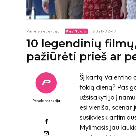
Panelė redakcija
·
Kas Naujo
·
2021-02-10
10 legendinių filmų
pažiūrėti prieš ar p
Šį kartą Valentino 
tokią dieną? Pasig
užsisakyti jo į namu
Panelė redakcija
esi vieniša, scenarij
susikviesk artimiaus
Mylimasis jau lauki