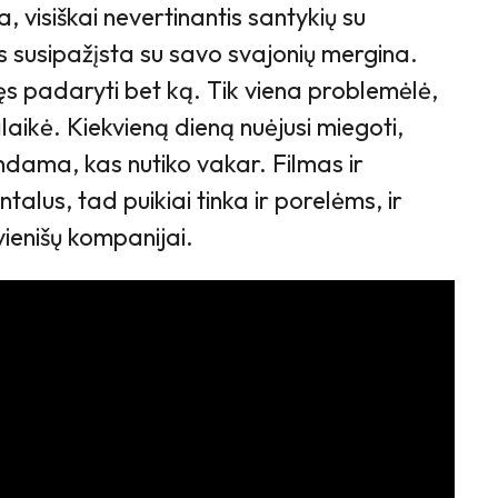
 visiškai nevertinantis santykių su
jis susipažįsta su savo svajonių mergina.
gęs padaryti bet ką. Tik viena problemėlė,
laikė. Kiekvieną dieną nuėjusi miegoti,
dama, kas nutiko vakar. Filmas ir
ntalus, tad puikiai tinka ir porelėms, ir
vienišų kompanijai.