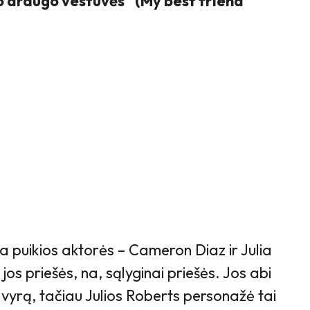
o draugo vestuvės“ (My best friend
ka puikios aktorės – Cameron Diaz ir Julia
jos priešės, na, sąlyginai priešės. Jos abi
į vyrą, tačiau Julios Roberts personažė tai