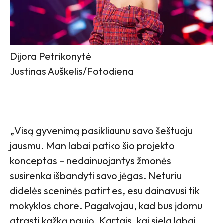
Dijora Petrikonytė
Justinas Auškelis/Fotodiena
„Visą gyvenimą pasikliaunu savo šeštuoju
jausmu. Man labai patiko šio projekto
konceptas – nedainuojantys žmonės
susirenka išbandyti savo jėgas. Neturiu
didelės sceninės patirties, esu dainavusi tik
mokyklos chore. Pagalvojau, kad bus įdomu
atrasti kažką naujo. Kartais, kai siela labai