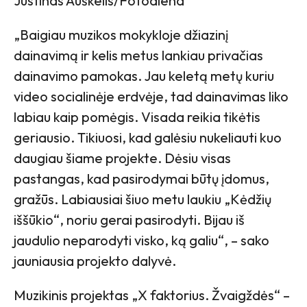
Justinas Auškelis/Fotodiena
„Baigiau muzikos mokykloje džiazinį
dainavimą ir kelis metus lankiau privačias
dainavimo pamokas. Jau keletą metų kuriu
video socialinėje erdvėje, tad dainavimas liko
labiau kaip pomėgis. Visada reikia tikėtis
geriausio. Tikiuosi, kad galėsiu nukeliauti kuo
daugiau šiame projekte. Dėsiu visas
pastangas, kad pasirodymai būtų įdomus,
gražūs. Labiausiai šiuo metu laukiu „Kėdžių
iššūkio“, noriu gerai pasirodyti. Bijau iš
jaudulio neparodyti visko, ką galiu“, – sako
jauniausia projekto dalyvė.
Muzikinis projektas „X faktorius. Žvaigždės“ –