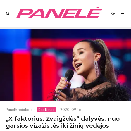
Panelė redakcija
·
Kas Naujo
·
2020-09-16
„X faktorius. Žvaigždės“ dalyvės: nuo
garsios vizažistės iki žinių vedėjos