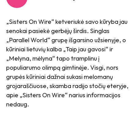
„Sisters On Wire“ ketveriukė savo kūryba jau
senokai pasiekė gerbėjų širdis. Singlas
„Parallel World“ grupę išgarsino užsienyje, o
kūriniai lietuvių kalba „Taip jau gavosi“ ir
„Melyna, mėlyna“ tapo tramplinu į
populiarumo olimpą gimtinėje. Visgi, nors
grupės kūriniai dažnai sukasi melomanų
grojaraščiuose, skamba radijo stočių eteryje,
apie „Sisters On Wire“ narius informacijos
nedaug.