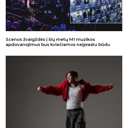
Scenos žvaigždės į šių metų M1 muzikos
apdovanojimus bus kviečiamos neįprastu būdu