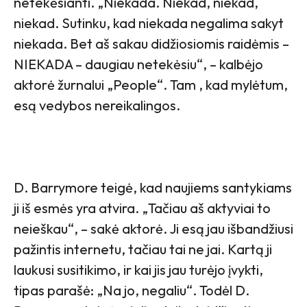
netekėsianti. „Niekada. Niekad, niekad,
niekad. Sutinku, kad niekada negalima sakyt
niekada. Bet aš sakau didžiosiomis raidėmis –
NIEKADA – daugiau netekėsiu“, – kalbėjo
aktorė žurnalui „People“. Tam , kad mylėtum,
esą vedybos nereikalingos.
D. Barrymore teigė, kad naujiems santykiams
ji iš esmės yra atvira. „Tačiau aš aktyviai to
neieškau“, – sakė aktorė. Ji esą jau išbandžiusi
pažintis internetu, tačiau tai ne jai. Kartą ji
laukusi susitikimo, ir kai jis jau turėjo įvykti,
tipas parašė: „Na jo, negaliu“. Todėl D.