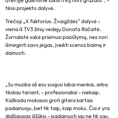
ateityje galėtume sukurti ką nors gražaus“, –
tikisi projekto dalyvė.
Trečioji „X faktorius. Žvaigždės“ dalyvė –
viena iš TV3 žinių vedėjų Donata Račaitė.
Žurnalistė sakė priėmusi pasiūlymą, nes nori
išmėginti savo jėgas, įveikti scenos baimę ir
dainuoti.
„Su muzika aš esu susijusi labai menkai, arba
tiksliau tariant, – profesionaliai – niekaip.
Kažkada mokiausi groti gitara kartais
padainuoju, bet tik taip, kaip moku. Čia ir yra
didžiausias iššūkis – padainuoti jau ne tik sau,