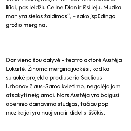
liūdi, pasileidžiu Celine Dion ir išsilieju. Muzika
man yra sielos žaidimas“, – sako įspūdingo
grožio mergina.
Dar viena šou dalyvė – teatro aktorė Austėja
Lukaitė. Žinoma mergina juokėsi, kad kai
sulaukė projekto prodiuserio Sauliaus
Urbonavičiaus-Samo kvietimo, negalėjo jam
atsakyti neigiamai. Nors Austėja yra baigusi
operinio dainavimo studijas, tačiau pop
muzika jai yra naujiena ir didelis iššūkis.