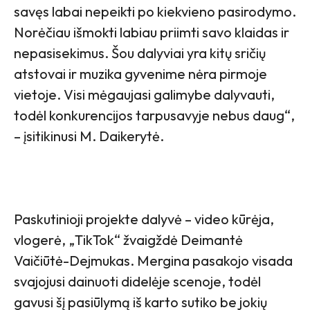
savęs labai nepeikti po kiekvieno pasirodymo.
Norėčiau išmokti labiau priimti savo klaidas ir
nepasisekimus. Šou dalyviai yra kitų sričių
atstovai ir muzika gyvenime nėra pirmoje
vietoje. Visi mėgaujasi galimybe dalyvauti,
todėl konkurencijos tarpusavyje nebus daug“,
– įsitikinusi M. Daikerytė.
Paskutinioji projekte dalyvė – video kūrėja,
vlogerė, „TikTok“ žvaigždė Deimantė
Vaičiūtė-Dejmukas. Mergina pasakojo visada
svajojusi dainuoti didelėje scenoje, todėl
gavusi šį pasiūlymą iš karto sutiko be jokių