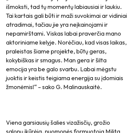
išmoksti, tad tų momentų labiausiai ir laukiu.
Tai kartais gali būti ir maži suvokimai ar vidiniai
atradimai, tačiau jie yra neįkainojami ir
nepamirštami. Viskas labai praverčia mano
aktoriniame kelyje. Norėčiau, kad visas laikas,
praleistas šiame projekte, būtų geras,
kokybiškas ir smagus. Man gera ir šilta
emocija yra be galo svarbu. Labai mėgstu
juoktis ir keistis teigiama energija su įdomiais
žmonėmis!“ – sako G. Malinauskaitė.
Viena garsiausių šalies vizažisčių, grožio
salonų įkūrėja, nuomonės formuotoja Milita