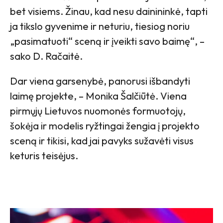
bet visiems. Žinau, kad nesu dainininkė, tapti
ja tikslo gyvenime ir neturiu, tiesiog noriu
„pasimatuoti“ sceną ir įveikti savo baimę“, –
sako D. Račaitė.
Dar viena garsenybė, panorusi išbandyti
laimę projekte, – Monika Šalčiūtė. Viena
pirmųjų Lietuvos nuomonės formuotojų,
šokėja ir modelis ryžtingai žengia į projekto
sceną ir tikisi, kad jai pavyks sužavėti visus
keturis teisėjus.