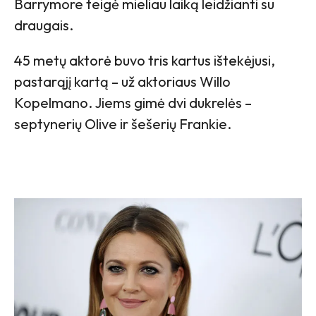
Barrymore teigė mieliau laiką leidžianti su
draugais.
45 metų aktorė buvo tris kartus ištekėjusi,
pastarąjį kartą – už aktoriaus Willo
Kopelmano. Jiems gimė dvi dukrelės –
septynerių Olive ir šešerių Frankie.