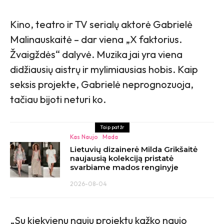
Kino, teatro ir TV serialų aktorė Gabrielė
Malinauskaitė – dar viena „X faktorius.
Žvaigždės“ dalyvė. Muzika jai yra viena
didžiausių aistrų ir mylimiausias hobis. Kaip
seksis projekte, Gabrielė neprognozuoja,
tačiau bijoti neturi ko.
Taip pat žr
Kas Naujo
Mada
Lietuvių dizainerė Milda Grikšaitė
naujausią kolekciją pristatė
svarbiame mados renginyje
2026-08-04
„Su kiekvienu nauju projektu kažko naujo