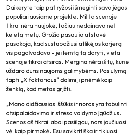
Daikerytė taip pat ryžosi išmėginti savo jėgas
populiariausiame projekte. Milita scenoje
tikrai nėra naujokė, tačiau nedainavo net
keletą metų. Grožio pasaulio atstovė
pasakoja, kad sustabdžiusi atlikėjos karjerą
vis pagalvodavo – jei lemtą tą daryti, vieta
scenoje tikrai atsiras. Mergina nėra iš tų, kurie
uždaro duris naujoms galimybėms. Pasiūlymą
tapti „X faktoriaus“ dalimi ji priėmė kaip
ženklą, kad metas grįžti.
„Mano didžiausias iššūkis ir noras yra tobulinti
atsipalaidavimo ir streso valdymo įgūdžius.
Scenos aš tikrai labai pasiilgau, nors jaučiuosi
vėl kaip pirmokė. Esu savikritiška ir tikiuosi