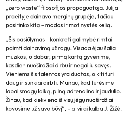
„zero waste“ filosofijos propoguotoja. Julija
praeityje dainavo merginų grupėje, tačiau
pasirinko kitą – mados ir motinystės kelią.
„Šis pasiūlymas – konkreti galimybė rimtai
paimti dainavimą už ragų. Visada ėjau šalia
muzikos, o dabar, pirmą kartą gyvenime,
kasdien nuoširdžiai dirbu ir negailiu savęs.
Vieniems šis talentas yra duotas, o kiti turi
daug ir sunkiai dirbti. Manau, kad turėsime
labai smagų laiką, pilną adrenalino ir jaudulio.
Žinau, kad kiekviena iš visų jėgų nuoširdžiai
kovosime už savo būvį“, – atvirai kalba J. Žižė.