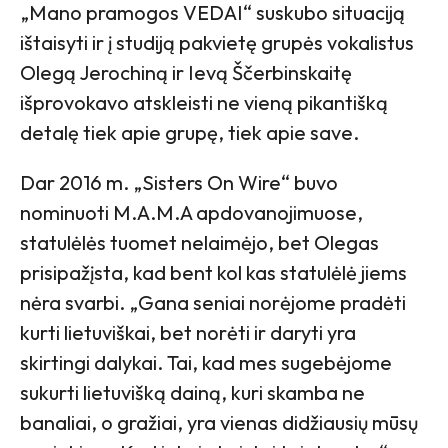
„Mano pramogos VEDAI“ suskubo situaciją
ištaisyti ir į studiją pakvietę grupės vokalistus
Olegą Jerochiną ir Ievą Ščerbinskaitę
išprovokavo atskleisti ne vieną pikantišką
detalę tiek apie grupę, tiek apie save.
Dar 2016 m. „Sisters On Wire“ buvo
nominuoti M.A.M.A apdovanojimuose,
statulėlės tuomet nelaimėjo, bet Olegas
prisipažįsta, kad bent kol kas statulėlė jiems
nėra svarbi. „Gana seniai norėjome pradėti
kurti lietuviškai, bet norėti ir daryti yra
skirtingi dalykai. Tai, kad mes sugebėjome
sukurti lietuvišką dainą, kuri skamba ne
banaliai, o gražiai, yra vienas didžiausių mūsų