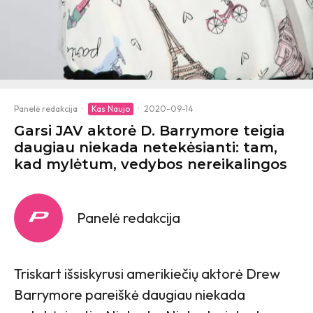
Panelė redakcija
·
Kas Naujo
·
2020-09-14
Garsi JAV aktorė D. Barrymore teigia
daugiau niekada netekėsianti: tam,
kad mylėtum, vedybos nereikalingos
Panelė redakcija
Triskart išsiskyrusi amerikiečių aktorė Drew
Barrymore pareiškė daugiau niekada