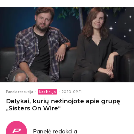
Panelė redakcija
·
Kas Naujo
·
2020-09-11
Dalykai, kurių nežinojote apie grupę
„Sisters On Wire“
Panelė redakcija