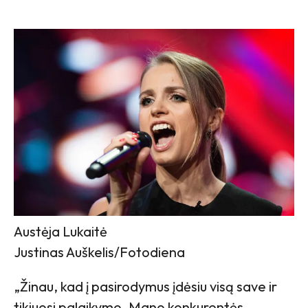
Austėja Lukaitė
Justinas Auškelis/Fotodiena
„Žinau, kad į pasirodymus įdėsiu visą save ir
tikiuosi palaikymo. Mano konkurentės –