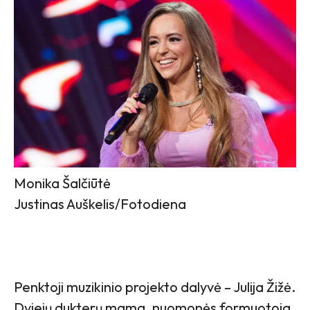
Monika Šalčiūtė
Justinas Auškelis/Fotodiena
Penktoji muzikinio projekto dalyvė – Julija Žižė.
Dviejų dukterų mama, nuomonės formuotoja,