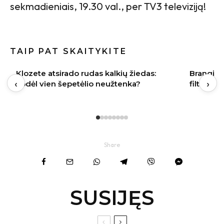
sekmadieniais, 19.30 val., per TV3 televiziją!
TAIP PAT SKAITYKITE
Brangi naujakurių klaida: apie vandens
Indai po 
‹
›
filtrus pagalvojama tik paleidus vandenį
gali būti
Share
SUSIJĘS