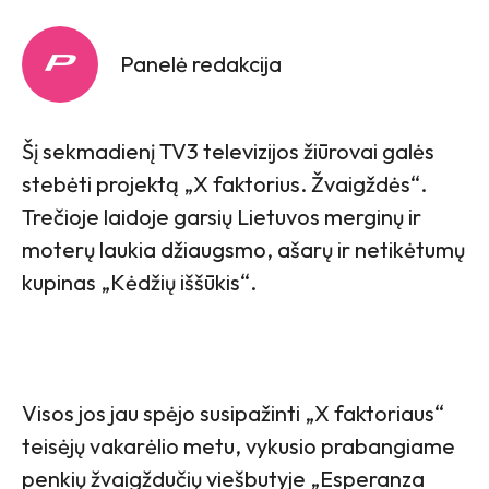
Panelė redakcija
Šį sekmadienį TV3 televizijos žiūrovai galės
stebėti projektą „X faktorius. Žvaigždės“.
Trečioje laidoje garsių Lietuvos merginų ir
moterų laukia džiaugsmo, ašarų ir netikėtumų
kupinas „Kėdžių iššūkis“.
Visos jos jau spėjo susipažinti „X faktoriaus“
teisėjų vakarėlio metu, vykusio prabangiame
penkių žvaigždučių viešbutyje „Esperanza