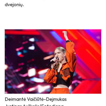
dvejonių.
Deimantė Vaičiūtė-Dejmukas