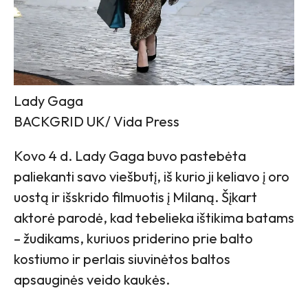
Lady Gaga
BACKGRID UK/ Vida Press
Kovo 4 d. Lady Gaga buvo pastebėta
paliekanti savo viešbutį, iš kurio ji keliavo į oro
uostą ir išskrido filmuotis į Milaną. Šįkart
aktorė parodė, kad tebelieka ištikima batams
– žudikams, kuriuos priderino prie balto
kostiumo ir perlais siuvinėtos baltos
apsauginės veido kaukės.