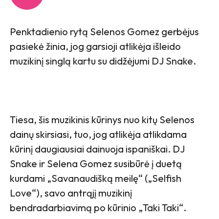
Penktadienio rytą Selenos Gomez gerbėjus
pasiekė žinia, jog garsioji atlikėja išleido
muzikinį singlą kartu su didžėjumi DJ Snake.
Tiesa, šis muzikinis kūrinys nuo kitų Selenos
dainų skirsiasi, tuo, jog atlikėja atlikdama
kūrinį daugiausiai dainuoja ispaniškai. DJ
Snake ir Selena Gomez susibūrė į duetą
kurdami „Savanaudišką meilę“ („Selfish
Love“), savo antrąjį muzikinį
bendradarbiavimą po kūrinio „Taki Taki“.