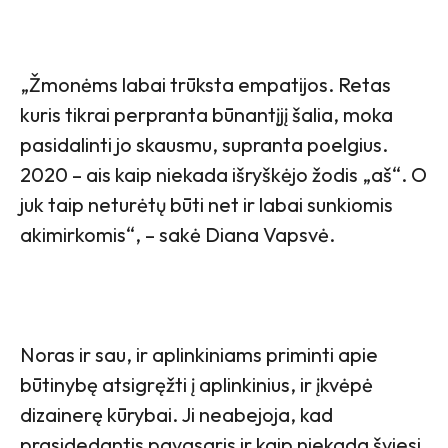
„Žmonėms labai trūksta empatijos. Retas
kuris tikrai perpranta būnantįjį šalia, moka
pasidalinti jo skausmu, supranta poelgius.
2020 – ais kaip niekada išryškėjo žodis „aš“. O
juk taip neturėtų būti net ir labai sunkiomis
akimirkomis“, – sakė Diana Vapsvė.
Noras ir sau, ir aplinkiniams priminti apie
būtinybę atsigręžti į aplinkinius, ir įkvėpė
dizainerę kūrybai. Ji neabejoja, kad
prasidedantis pavasaris ir kaip niekada šviesi