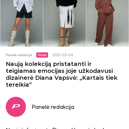
Panelė redakcija
·
Mada
·
2021-03-04
Naują kolekciją pristatanti ir
teigiamas emocijas joje užkodavusi
dizainerė Diana Vapsvė: „Kartais tiek
tereikia“
Panelė redakcija