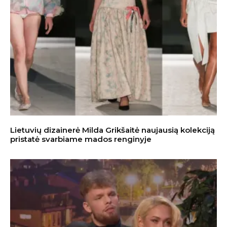
Lietuvių dizainerė Milda Grikšaitė naujausią kolekciją
pristatė svarbiame mados renginyje