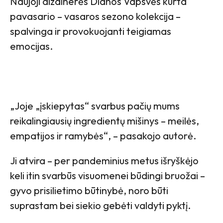
Naujoji dizainerės Dianos Vapsvės kurta
pavasario – vasaros sezono kolekcija –
spalvinga ir provokuojanti teigiamas
emocijas.
„Joje „įskiepytas“ svarbus pačių mums
reikalingiausių ingredientų mišinys – meilės,
empatijos ir ramybės“, – pasakojo autorė.
Ji atvira – per pandeminius metus išryškėjo
keli itin svarbūs visuomenei būdingi bruožai –
gyvo prisilietimo būtinybė, noro būti
suprastam bei siekio gebėti valdyti pyktį.