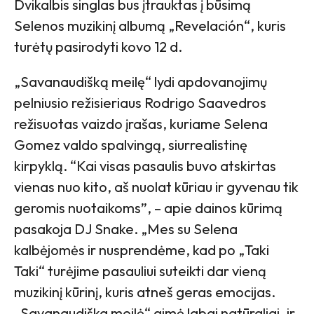
Dvikalbis singlas bus įtrauktas į būsimą
Selenos muzikinį albumą „Revelación“, kuris
turėtų pasirodyti kovo 12 d.
„Savanaudišką meilę“ lydi apdovanojimų
pelniusio režisieriaus Rodrigo Saavedros
režisuotas vaizdo įrašas, kuriame Selena
Gomez valdo spalvingą, siurrealistinę
kirpyklą. “Kai visas pasaulis buvo atskirtas
vienas nuo kito, aš nuolat kūriau ir gyvenau tik
geromis nuotaikoms”, – apie dainos kūrimą
pasakoja DJ Snake. „Mes su Selena
kalbėjomės ir nusprendėme, kad po „Taki
Taki“ turėjime pasauliui suteikti dar vieną
muzikinį kūrinį, kuris atneš geras emocijas.
„Savanaudiška meilė“ gimė labai natūraliai, ir