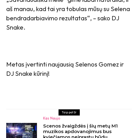
aš manau, kad tai yra tobulas mūsų su Selena
bendradarbiavimo rezultatas“, – sako DJ
Snake.
Metas įvertinti naujausią Selenos Gomez ir
DJ Snake kūrinį!
Taip pat žr
Kas Naujo
Scenos žvaigždės į šių metų M1
muzikos apdovanojimus bus
kviečiamos neįprastu būdu