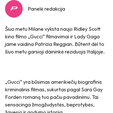
Panelė redakcija
Šiuo metu Milane vyksta naujo Ridley Scot​t
kino filmo „Gucci“ filmavimai ir Lady Gaga
jame vaidina Patrizia Reggian. Būtent dėl to
šiuo metu garsioji daininkė reziduoja Italijoje.
„Gucci“ yra būsimas amerikiečių biografinis
kriminalinis filmas, sukurtas pagal Sara Gay
Forden romaną tuo pačiu pavadinimu. Tai
sensacinga žmogžudystės, beprotybės,
žavesio ir godumo istorija.