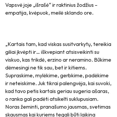
Vapsvė joje „išrašė“ ir raktinius žodžius –
empatija, kvėpuok, meilė sklando ore.
„Kartais tam, kad viskas susitvarkytų, tereikia
giliai įkvėpti ir… iškvepiant atsisveikinti su
viskuo, kas trikdė, erzino ar neramino. Būkime
dėmesingi ne tik sau, bet ir kitiems.
Supraskime, mylėkime, gerbkime, padėkime
ir neteiskime. Juk tikrai palengvėja, kai suvoki,
kad tavo petis kartais geriau sugeria ašaras,
o ranka gali padėti atsikelti suklupusiam.
Noras žeminti, pranašumo jausmas, svetimas
skausmas kai kuriems tegali būti laikina