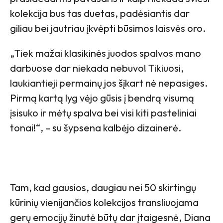
kolekcija bus tas duetas, padėsiantis dar
giliau bei jautriau įkvėpti būsimos laisvės oro.
„Tiek mažai klasikinės juodos spalvos mano
darbuose dar niekada nebuvo! Tikiuosi,
laukiantieji permainų jos šįkart nė nepasiges.
Pirmą kartą lyg vėjo gūsis į bendrą visumą
įsisuko ir mėtų spalva bei visi kiti pasteliniai
tonai!“, – su šypsena kalbėjo dizainerė.
Tam, kad gausios, daugiau nei 50 skirtingų
kūrinių vienijančios kolekcijos transliuojama
gerų emocijų žinutė būtų dar įtaigesnė, Diana