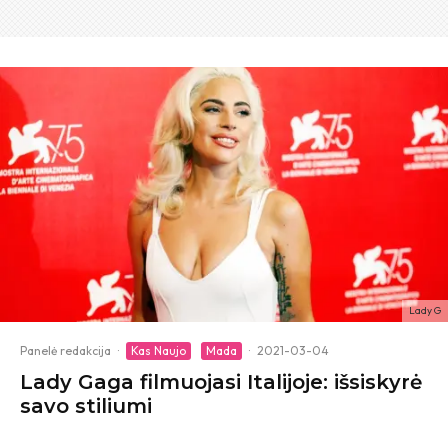
Lady G
Panelė redakcija
·
Kas Naujo
Mada
·
2021-03-04
Lady Gaga filmuojasi Italijoje: išsiskyrė
savo stiliumi