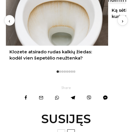
Ką sėti rugpjūtį Lietuvoje: 9 daržovės,
kurių derlių dar spėsite nuimti rudenį
‹
›
Share
SUSIJĘS