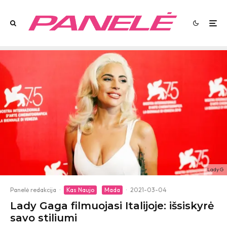
Lady G
Panelė redakcija
·
Kas Naujo
Mada
·
2021-03-04
Lady Gaga filmuojasi Italijoje: išsiskyrė
savo stiliumi