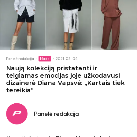
Panelė redakcija
·
Mada
·
2021-03-04
Naują kolekciją pristatanti ir
teigiamas emocijas joje užkodavusi
dizainerė Diana Vapsvė: „Kartais tiek
tereikia“
Panelė redakcija