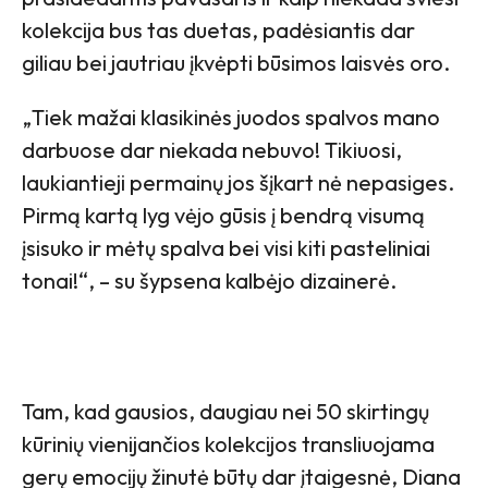
kolekcija bus tas duetas, padėsiantis dar
giliau bei jautriau įkvėpti būsimos laisvės oro.
„Tiek mažai klasikinės juodos spalvos mano
darbuose dar niekada nebuvo! Tikiuosi,
laukiantieji permainų jos šįkart nė nepasiges.
Pirmą kartą lyg vėjo gūsis į bendrą visumą
įsisuko ir mėtų spalva bei visi kiti pasteliniai
tonai!“, – su šypsena kalbėjo dizainerė.
Tam, kad gausios, daugiau nei 50 skirtingų
kūrinių vienijančios kolekcijos transliuojama
gerų emocijų žinutė būtų dar įtaigesnė, Diana