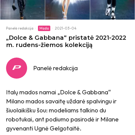
Panelė redakcija
·
Mada
·
2021-03-04
„Dolce & Gabbana“ pristatė 2021-2022
m. rudens-žiemos kolekciją
Panelė redakcija
Italų mados namai „Dolce & Gabbana“
Milano mados savaitę uždarė spalvingu ir
šiuolaikišku šou: modeliams talkino du
robotukai, ant podiumo pasirodė ir Milane
gyvenanti Ugnė Gelgotaitė.