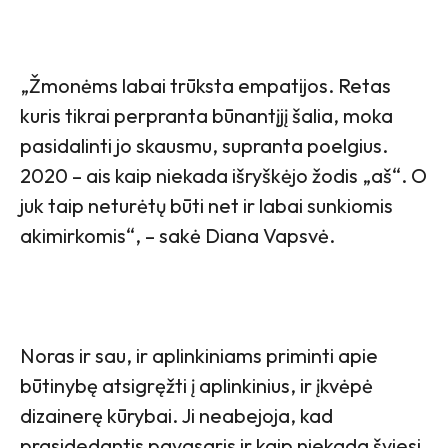
„Žmonėms labai trūksta empatijos. Retas
kuris tikrai perpranta būnantįjį šalia, moka
pasidalinti jo skausmu, supranta poelgius.
2020 – ais kaip niekada išryškėjo žodis „aš“. O
juk taip neturėtų būti net ir labai sunkiomis
akimirkomis“, – sakė Diana Vapsvė.
Noras ir sau, ir aplinkiniams priminti apie
būtinybę atsigręžti į aplinkinius, ir įkvėpė
dizainerę kūrybai. Ji neabejoja, kad
prasidedantis pavasaris ir kaip niekada šviesi