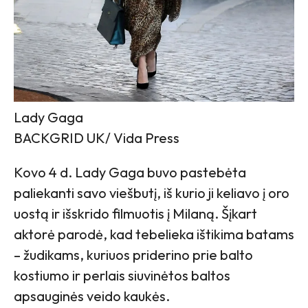
Lady Gaga
BACKGRID UK/ Vida Press
Kovo 4 d. Lady Gaga buvo pastebėta
paliekanti savo viešbutį, iš kurio ji keliavo į oro
uostą ir išskrido filmuotis į Milaną. Šįkart
aktorė parodė, kad tebelieka ištikima batams
– žudikams, kuriuos priderino prie balto
kostiumo ir perlais siuvinėtos baltos
apsauginės veido kaukės.