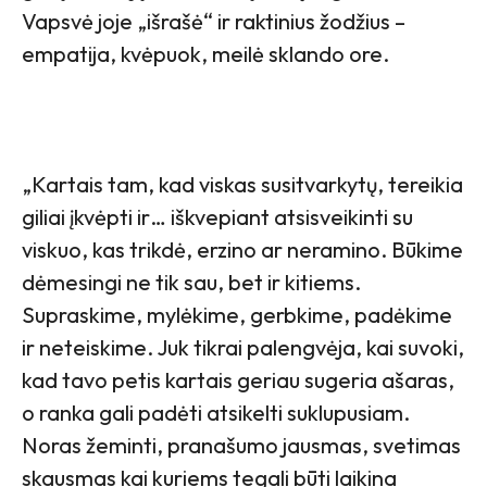
Vapsvė joje „išrašė“ ir raktinius žodžius –
empatija, kvėpuok, meilė sklando ore.
„Kartais tam, kad viskas susitvarkytų, tereikia
giliai įkvėpti ir… iškvepiant atsisveikinti su
viskuo, kas trikdė, erzino ar neramino. Būkime
dėmesingi ne tik sau, bet ir kitiems.
Supraskime, mylėkime, gerbkime, padėkime
ir neteiskime. Juk tikrai palengvėja, kai suvoki,
kad tavo petis kartais geriau sugeria ašaras,
o ranka gali padėti atsikelti suklupusiam.
Noras žeminti, pranašumo jausmas, svetimas
skausmas kai kuriems tegali būti laikina