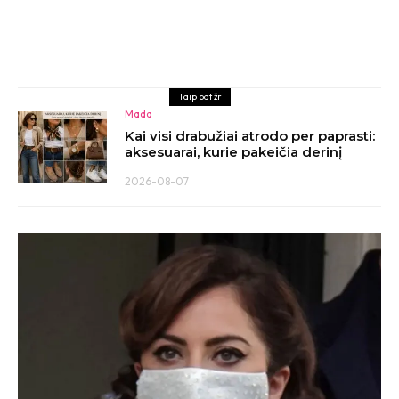
Taip pat žr
Mada
Kai visi drabužiai atrodo per paprasti:
aksesuarai, kurie pakeičia derinį
2026-08-07