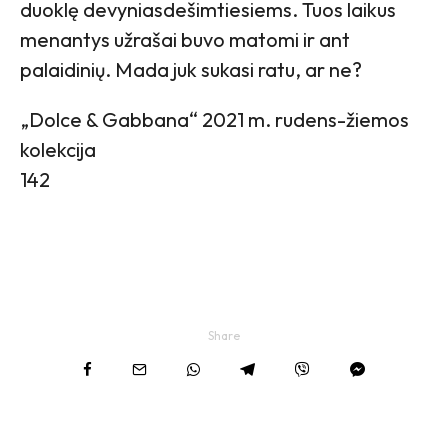
duoklę devyniasdešimtiesiems. Tuos laikus
menantys užrašai buvo matomi ir ant
palaidinių. Mada juk sukasi ratu, ar ne?
„Dolce & Gabbana“ 2021 m. rudens-žiemos
kolekcija
142
Share