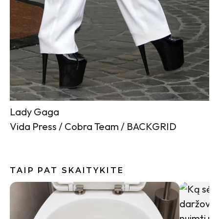
Lady Gaga
Vida Press / Cobra Team / BACKGRID
TAIP PAT SKAITYKITE
Indai po 
gali būti