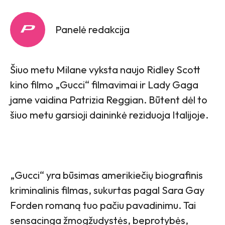
Panelė redakcija
Šiuo metu Milane vyksta naujo Ridley Scot​t
kino filmo „Gucci“ filmavimai ir Lady Gaga
jame vaidina Patrizia Reggian. Būtent dėl to
šiuo metu garsioji daininkė reziduoja Italijoje.
„Gucci“ yra būsimas amerikiečių biografinis
kriminalinis filmas, sukurtas pagal Sara Gay
Forden romaną tuo pačiu pavadinimu. Tai
sensacinga žmogžudystės, beprotybės,