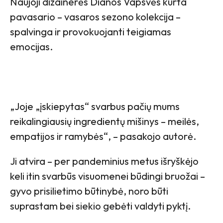
Naujoji dizainerės Dianos Vapsvės kurta
pavasario – vasaros sezono kolekcija –
spalvinga ir provokuojanti teigiamas
emocijas.
„Joje „įskiepytas“ svarbus pačių mums
reikalingiausių ingredientų mišinys – meilės,
empatijos ir ramybės“, – pasakojo autorė.
Ji atvira – per pandeminius metus išryškėjo
keli itin svarbūs visuomenei būdingi bruožai –
gyvo prisilietimo būtinybė, noro būti
suprastam bei siekio gebėti valdyti pyktį.