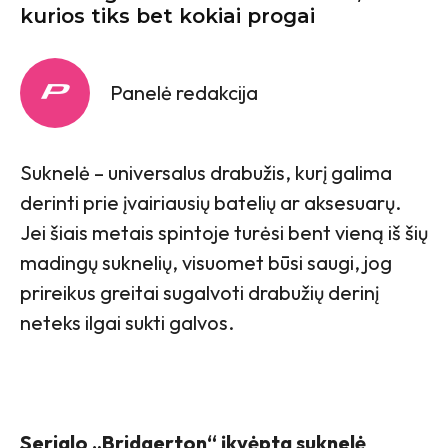
kurios tiks bet kokiai progai
Panelė redakcija
Suknelė – universalus drabužis, kurį galima
derinti prie įvairiausių batelių ar aksesuarų.
Jei šiais metais spintoje turėsi bent vieną iš šių
madingų suknelių, visuomet būsi saugi, jog
prireikus greitai sugalvoti drabužių derinį
neteks ilgai sukti galvos.
Serialo „Bridgerton“ įkvėpta suknelė