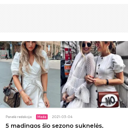
Panelė redakcija
·
Mada
·
2021-03-04
5 madingos šio sezono suknelės,