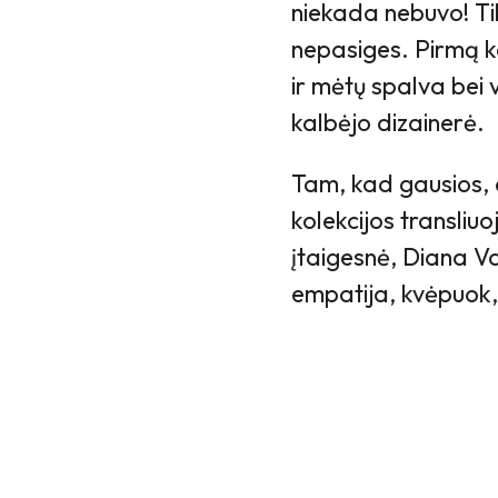
niekada nebuvo! Tik
nepasiges. Pirmą ka
ir mėtų spalva bei vi
kalbėjo dizainerė.
Tam, kad gausios, d
kolekcijos transliu
įtaigesnė, Diana Vap
empatija, kvėpuok,