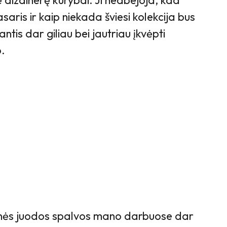
pė dizainerę kūrybai. Ji neabejoja, kad
aris ir kaip niekada šviesi kolekcija bus
ntis dar giliau bei jautriau įkvėpti
o.
inės juodos spalvos mano darbuose dar