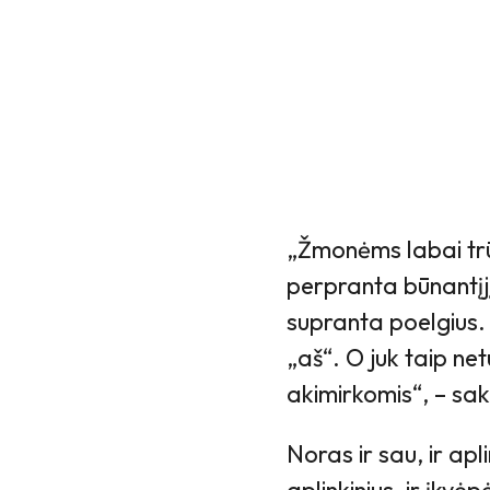
„Žmonėms labai trū
perpranta būnantįjį
supranta poelgius. 
„aš“. O juk taip net
akimirkomis“, – sa
Noras ir sau, ir apl