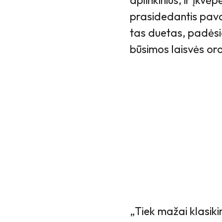
aplinkinius, ir įkvė
prasidedantis pavas
tas duetas, padėsia
būsimos laisvės or
„Tiek mažai klasik