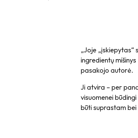
„Joje „įskiepytas“ 
ingredientų mišinys
pasakojo autorė.
Ji atvira – per pand
visuomenei būdingi 
būti suprastam bei 