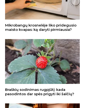
Mikrobangų krosnelėje liko pridegusio
maisto kvapas: ką daryti pirmiausia?
Braškių sodinimas rugpjūtį: kada
pasodintos dar spės prigyti iki šalčių?