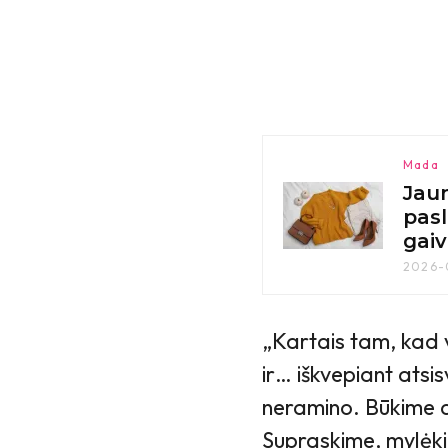
Mada
Jaun
pasl
gaiv
2026-
„Kartais tam, kad vi
ir… iškvepiant atsis
neramino. Būkime dė
Supraskime, mylėki