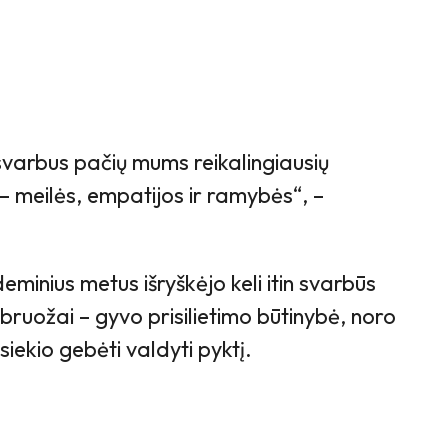
svarbus pačių mums reikalingiausių
 – meilės, empatijos ir ramybės“, –
eminius metus išryškėjo keli itin svarbūs
bruožai – gyvo prisilietimo būtinybė, noro
siekio gebėti valdyti pyktį.