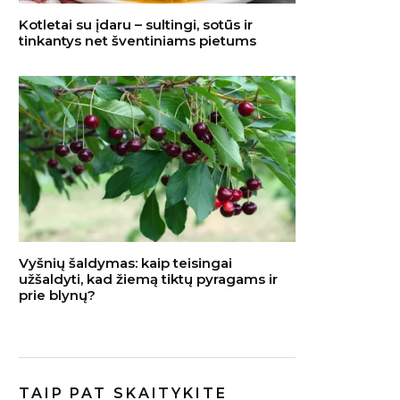
Kotletai su įdaru – sultingi, sotūs ir
tinkantys net šventiniams pietums
Vyšnių šaldymas: kaip teisingai
užšaldyti, kad žiemą tiktų pyragams ir
prie blynų?
TAIP PAT SKAITYKITE