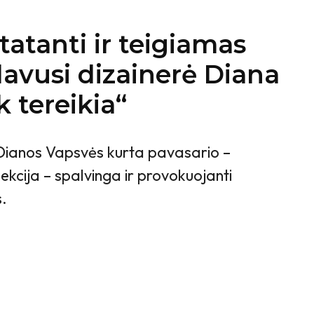
tatanti ir teigiamas
avusi dizainerė Diana
k tereikia“
 Dianos Vapsvės kurta pavasario –
kcija – spalvinga ir provokuojanti
.