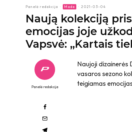
Panelė redakcija
·
Mada
·
2021-03-04
Naują kolekciją pris
emocijas joje užkod
Vapsvė: „Kartais tie
Naujoji dizainerės
vasaros sezono kole
teigiamas emocijas
Panelė redakcija