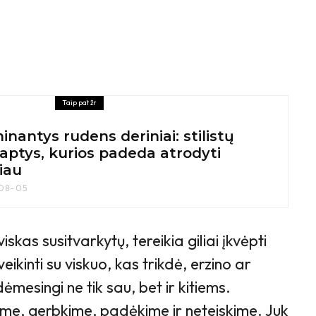
Taip pat žr
inantys rudens deriniai: stilistų
aptys, kurios padeda atrodyti
iau
08-05
skas susitvarkytų, tereikia giliai įkvėpti
veikinti su viskuo, kas trikdė, erzino ar
mesingi ne tik sau, bet ir kitiems.
me, gerbkime, padėkime ir neteiskime. Juk