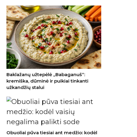
Baklažanų užtepėlė „Babaganuš“:
kremiška, dūminė ir puikiai tinkanti
užkandžių stalui
Obuoliai pūva tiesiai ant medžio: kodėl