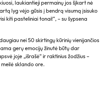
iuosi, laukiantieji permainų jos šįkart nė
rtą lyg vėjo gūsis į bendrą visumą įsisuko
si kiti pasteliniai tonai!“, – su šypsena
augiau nei 50 skirtingų kūrinių vienijančios
ojama gerų emocijų žinutė būtų dar
svė joje „išrašė“ ir raktinius žodžius –
 meilė sklando ore.