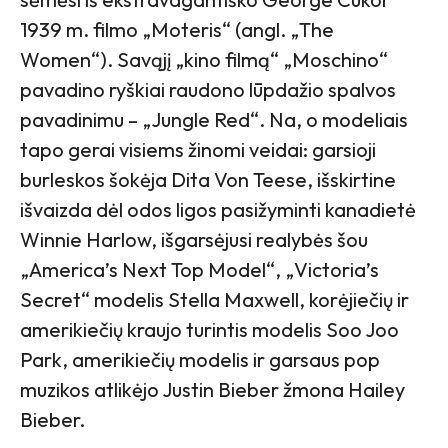
1939 m. filmo „Moteris“ (angl. „The
Women“). Savąjį „kino filmą“ „Moschino“
pavadino ryškiai raudono lūpdažio spalvos
pavadinimu – „Jungle Red“. Na, o modeliais
tapo gerai visiems žinomi veidai: garsioji
burleskos šokėja Dita Von Teese, išskirtine
išvaizda dėl odos ligos pasižyminti kanadietė
Winnie Harlow, išgarsėjusi realybės šou
„America’s Next Top Model“, „Victoria’s
Secret“ modelis Stella Maxwell, korėjiečių ir
amerikiečių kraujo turintis modelis Soo Joo
Park, amerikiečių modelis ir garsaus pop
muzikos atlikėjo Justin Bieber žmona Hailey
Bieber.