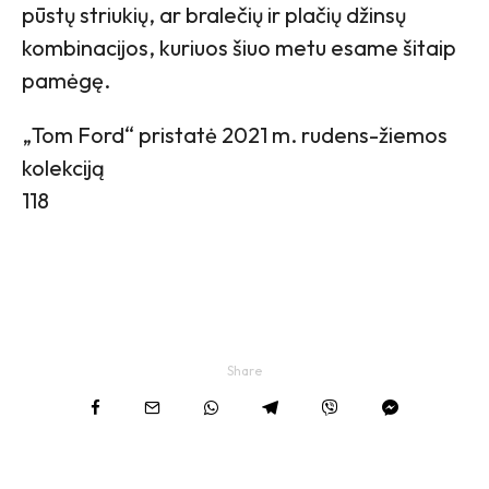
pūstų striukių, ar bralečių ir plačių džinsų
kombinacijos, kuriuos šiuo metu esame šitaip
pamėgę.
„Tom Ford“ pristatė 2021 m. rudens-žiemos
kolekciją
118
Share