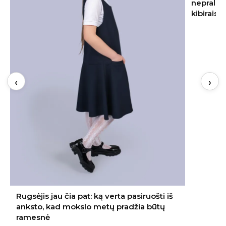
nepraleiskite šių datų – kitąmet skinsite
kibirais
‹
›