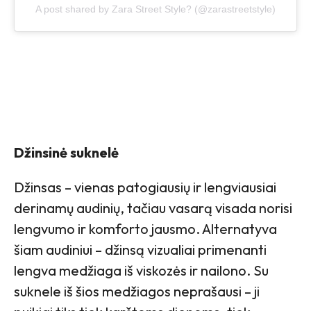
A post shared by Zara Street Style? (@zarastreetstyle)
Džinsinė suknelė
Džinsas – vienas patogiausių ir lengviausiai
derinamų audinių, tačiau vasarą visada norisi
lengvumo ir komforto jausmo. Alternatyva
šiam audiniui – džinsą vizualiai primenanti
lengva medžiaga iš viskozės ir nailono. Su
suknele iš šios medžiagos neprašausi – ji