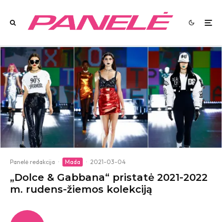
Panelė redakcija
·
Mada
·
2021-03-04
„Dolce & Gabbana“ pristatė 2021-2022
m. rudens-žiemos kolekciją