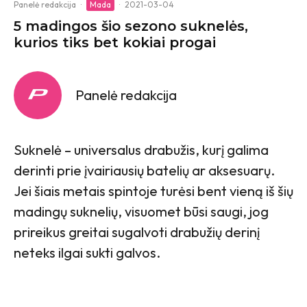
Panelė redakcija
·
Mada
·
2021-03-04
5 madingos šio sezono suknelės,
kurios tiks bet kokiai progai
Panelė redakcija
Suknelė – universalus drabužis, kurį galima
derinti prie įvairiausių batelių ar aksesuarų.
Jei šiais metais spintoje turėsi bent vieną iš šių
madingų suknelių, visuomet būsi saugi, jog
prireikus greitai sugalvoti drabužių derinį
neteks ilgai sukti galvos.