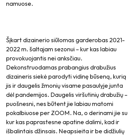
namuose.
Šįkart dizainerio siūlomas garderobas 2021-
2022 m. šaltajam sezonui – kur kas labiau
provokuojantis nei anksčiau.
Dekonstruodamas prabangius drabužius
dizaineris siekė parodyti vidinę būseną, kurią
jis ir daugelis žmonių visame pasaulyje junta
dėl pandemijos. Daugelis viršutinių drabužių –
puošnesni, nes būtent jie labiau matomi
pokalbiuose per ZOOM. Na, o derinami jie su
kur kas paprastesne apatine dalimi, kad ir
išbalintais džinsais. Neapsieita ir be didžiulių