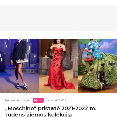
Panelė redakcija
·
Mada
·
2021-03-03
„Moschino“ pristatė 2021-2022 m.
rudens-žiemos kolekciją