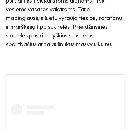
puikiai tiks tiek karštoms dienoms, tiek
vėsiems vasaros vakarams. Tarp
madingiausių siluetų vyrauja tiesios, sarafanų
ir marškinių tipo suknelės. Prie džinsinės
suknelės pasirink ryškius siuvinėtus
sportbačius arba aulinukus masyviu kulnu.