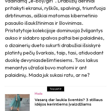
vadinamą „e-boy/girl“. Drabužių deriniai
pritaikyti ekranui, ryškūs, spalvingi, triumfuoja
dirbtinumas, aiškiai matomas kibernetinio
pasaulio išaukštinimas ir šlovinimas.
Pristatytoje kolekcijoje dominuoja žvilgantys
aukso ir sidabro spalvos paltai bei palaidinės,
o dizainerių dueto sukurti drabužiai išsiskyrė
platintų pečių švarkais, taip, tasi, atiduodant
duoklę devyniasdešimtiesiems. Tuos laikus
menantys užrašai buvo matomi ir ant
palaidinių. Mada juk sukasi ratu, ar ne?
Taip pat žr
Mada
Vasarą dar laukia šventės? 3 stiliaus
idėjos kerintiems įvaizdžiams