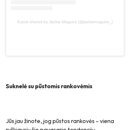
A post shared by Jackie Maguire (@jackiemaguire_)
Suknelė su pūstomis rankovėmis
Jūs jau žinote, jog pūstos rankovės – viena
ryškiausių šio pavasario tendencijų.