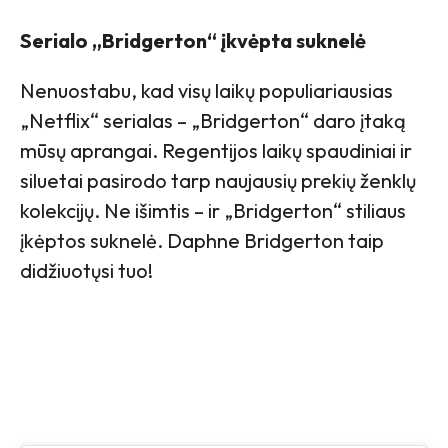
Serialo „Bridgerton“ įkvėpta suknelė
Nenuostabu, kad visų laikų populiariausias
„Netflix“ serialas – „Bridgerton“ daro įtaką
mūsų aprangai. Regentijos laikų spaudiniai ir
siluetai pasirodo tarp naujausių prekių ženklų
kolekcijų. Ne išimtis – ir „Bridgerton“ stiliaus
įkėptos suknelė. Daphne Bridgerton taip
didžiuotųsi tuo!