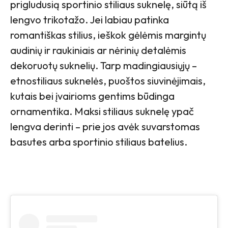
prigludusią sportinio stiliaus suknelę, siūtą iš
lengvo trikotažo. Jei labiau patinka
romantiškas stilius, ieškok gėlėmis margintų
audinių ir raukiniais ar nėrinių detalėmis
dekoruotų suknelių. Tarp madingiausiųjų –
etnostiliaus suknelės, puoštos siuvinėjimais,
kutais bei įvairioms gentims būdinga
ornamentika. Maksi stiliaus suknelę ypač
lengva derinti – prie jos avėk suvarstomas
basutes arba sportinio stiliaus batelius.