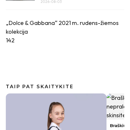
2026-08-03
„Dolce & Gabbana“ 2021 m. rudens-žiemos
kolekcija
142
TAIP PAT SKAITYKITE
Baklažan
kremiška,
užkandži
Braškių sodinimas rugpjūtį 2026: