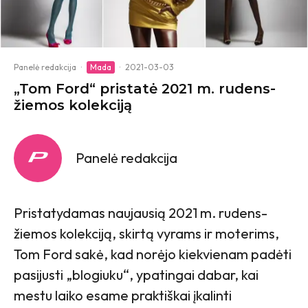
Panelė redakcija
·
Mada
·
2021-03-03
„Tom Ford“ pristatė 2021 m. rudens-
žiemos kolekciją
Panelė redakcija
Pristatydamas naujausią 2021 m. rudens-
žiemos kolekciją, skirtą vyrams ir moterims,
Tom Ford sakė, kad norėjo kiekvienam padėti
pasijusti „blogiuku“, ypatingai dabar, kai
mestu laiko esame praktiškai įkalinti