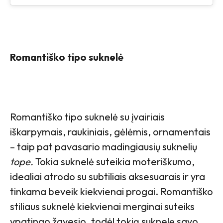
Romantiško tipo suknelė
Romantiško tipo suknelė su įvairiais
iškarpymais, raukiniais, gėlėmis, ornamentais
– taip pat pavasario madingiausių suknelių
tope.
Tokia suknelė suteikia moteriškumo,
idealiai atrodo su subtiliais aksesuarais ir yra
tinkama beveik kiekvienai progai. Romantiško
stiliaus suknelė kiekvienai merginai suteiks
ypatingo žavesio, todėl tokią suknelę savo