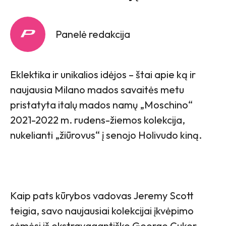
Panelė redakcija
Eklektika ir unikalios idėjos – štai apie ką ir
naujausia Milano mados savaitės metu
pristatyta italų mados namų „Moschino“
2021-2022 m. rudens-žiemos kolekcija,
nukelianti „žiūrovus“ į senojo Holivudo kiną.
Kaip pats kūrybos vadovas Jeremy Scott
teigia, savo naujausiai kolekcijai įkvėpimo
sėmėsi iš ekstravagantiško George Cukor