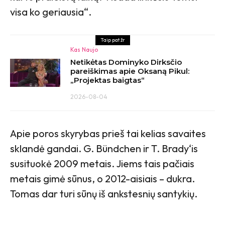
visa ko geriausia“.
Taip pat žr
Kas Naujo
Netikėtas Dominyko Dirksčio
pareiškimas apie Oksaną Pikul:
„Projektas baigtas“
2026-08-04
Apie poros skyrybas prieš tai kelias savaites
sklandė gandai. G. Bündchen ir T. Brady‘is
susituokė 2009 metais. Jiems tais pačiais
metais gimė sūnus, o 2012-aisiais – dukra.
Tomas dar turi sūnų iš ankstesnių santykių.