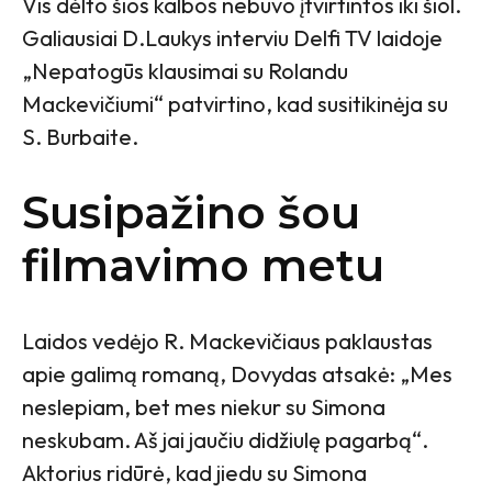
Vis dėlto šios kalbos nebuvo įtvirtintos iki šiol.
Galiausiai D.Laukys interviu Delfi TV laidoje
„Nepatogūs klausimai su Rolandu
Mackevičiumi“ patvirtino, kad susitikinėja su
S. Burbaite.
Susipažino šou
filmavimo metu
Laidos vedėjo R. Mackevičiaus paklaustas
apie galimą romaną, Dovydas atsakė: „Mes
neslepiam, bet mes niekur su Simona
neskubam. Aš jai jaučiu didžiulę pagarbą“.
Aktorius ridūrė, kad jiedu su Simona