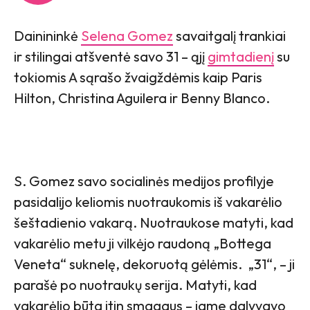
Dainininkė
Selena Gomez
savaitgalį trankiai
ir stilingai atšventė savo 31 – ąjį
gimtadienį
su
tokiomis A sąrašo žvaigždėmis kaip Paris
Hilton, Christina Aguilera ir Benny Blanco.
S. Gomez savo socialinės medijos profilyje
pasidalijo keliomis nuotraukomis iš vakarėlio
šeštadienio vakarą. Nuotraukose matyti, kad
vakarėlio metu ji vilkėjo raudoną „Bottega
Veneta“ suknelę, dekoruotą gėlėmis. „31“, – ji
parašė po nuotraukų serija. Matyti, kad
vakarėlio būta itin smagaus – jame dalyvavo