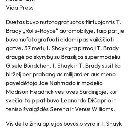
Vida Press
Duetas buvo nufotografuotas flirtuojantis T.
Brady „Rolls-Royce“ automobilyje, taip pat jie
buvo nufotografuoti eidami pasivaikščioti
gatve. 37 metų I. Shayk yra pirmoji T. Brady
draugė po skyrybų su Brazilijos supermodeliu
Gisele Bündchen. I. Shayk ir T. Brady susitiko
birželį per prabangias milijardieriaus meno
paveldėtojo Joe Nahmado ir modelio
Madison Headrick vestuves Sardinijoje, kur
svečiai taip pat buvo Leonardo DiCaprio ir
teniso žvaigždės Serena ir Venus Williams.
Vis dėlto žinia apie jos buvusio vyro ir I. Shayk