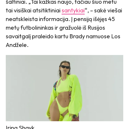
šaltiniai. „Tai kažkas naujo, tačiau šiuo metu
tai visiškai atsitiktiniai
santykiai
“, – sakė viešai
neatskleista informacija. Į pensiją išėjęs 45
metų futbolininkas ir gražuolė iš Rusijos
savaitgalį praleido kartu Brady namuose Los
Andžele.
Irina Shayk