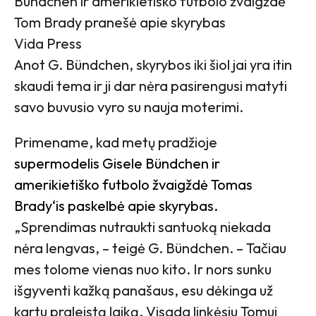
Bündchen ir amerikietiško futbolo žvaigždė
Tom Brady pranešė apie skyrybas
Vida Press
Anot G. Bündchen, skyrybos iki šiol jai yra itin
skaudi tema ir ji dar nėra pasirengusi matyti
savo buvusio vyro su nauja moterimi.
Primename, kad metų pradžioje
supermodelis Gisele Bündchen ir
amerikietiško futbolo žvaigždė Tomas
Brady‘is paskelbė apie skyrybas.
„Sprendimas nutraukti santuoką niekada
nėra lengvas, – teigė G. Bündchen. – Tačiau
mes tolome vienas nuo kito. Ir nors sunku
išgyventi kažką panašaus, esu dėkinga už
kartu praleistą laiką. Visada linkėsiu Tomui