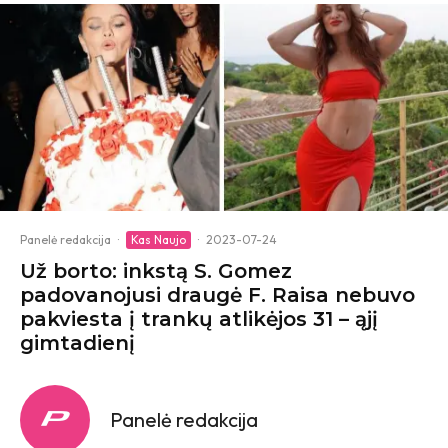
Panelė redakcija
·
Kas Naujo
·
2023-07-24
Už borto: inkstą S. Gomez
padovanojusi draugė F. Raisa nebuvo
pakviesta į trankų atlikėjos 31 – ąjį
gimtadienį
Panelė redakcija