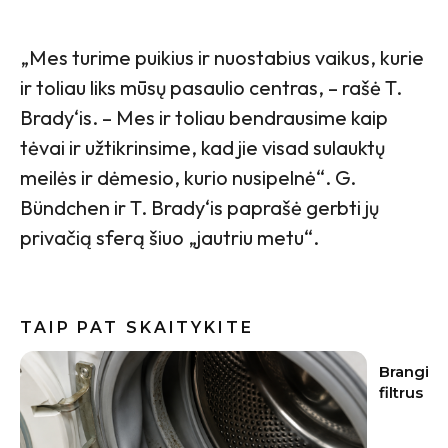
„Mes turime puikius ir nuostabius vaikus, kurie
ir toliau liks mūsų pasaulio centras, – rašė T.
Brady‘is. – Mes ir toliau bendrausime kaip
tėvai ir užtikrinsime, kad jie visad sulauktų
meilės ir dėmesio, kurio nusipelnė“. G.
Bündchen ir T. Brady‘is paprašė gerbti jų
privačią sferą šiuo „jautriu metu“.
TAIP PAT SKAITYKITE
Brangi naujakurių klaida: apie vandens
Vasaros s
filtrus pagalvojama tik paleidus vandenį
įvaizdį