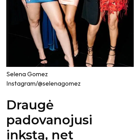
Selena Gomez
Instagram/@selenagomez
Draugė
padovanojusi
inkstą, net