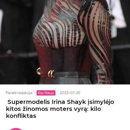
Panelė redakcija
·
Kas Naujo
·
2023-07-25
Supermodelis Irina Shayk įsimylėjo
kitos žinomos moters vyrą: kilo
konfliktas