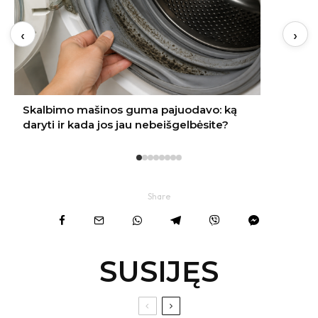
‹
›
Share
SUSIJĘS