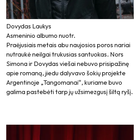
Dovydas Laukys
Asmeninio albumo nuotr.
Praėjusiais metais abu naujosios poros nariai
nutraukė neilgai trukusias santuokas. Nors
Simona ir Dovydas viešai nebuvo prisipažinę
apie romaną, jiedu dalyvavo šokių projekte
Argentinoje „Tangomanai“, kuriame buvo
galima pastebėti tarp jų užsimezgusį šiltą ryšį.