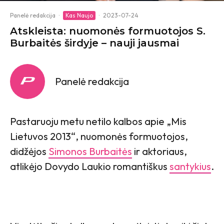
Panelė redakcija
·
Kas Naujo
·
2023-07-24
Atskleista: nuomonės formuotojos S.
Burbaitės širdyje – nauji jausmai
Panelė redakcija
Pastaruoju metu netilo kalbos apie „Mis
Lietuvos 2013“, nuomonės formuotojos,
didžėjos
Simonos Burbaitės
ir aktoriaus,
atlikėjo Dovydo Laukio romantiškus
santykius
.