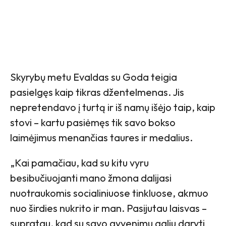
Skyrybų metu Evaldas su Goda teigia
pasielgęs kaip tikras džentelmenas. Jis
nepretendavo į turtą ir iš namų išėjo taip, kaip
stovi – kartu pasiėmęs tik savo bokso
laimėjimus menančias taures ir medalius.
„Kai pamačiau, kad su kitu vyru
besibučiuojanti mano žmona dalijasi
nuotraukomis socialiniuose tinkluose, akmuo
nuo širdies nukrito ir man. Pasijutau laisvas –
supratau, kad su savo gyvenimu galiu daryti