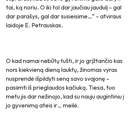
tai, ką noriu. O iki tol dar jaučiau jaudulį – gal
dar parašys, gal dar susieisime…“ – atviraus
laidoje E. Petrauskas.
O kad namai nebūtų tušti, ir jo grįžtančio kas
nors kiekvieną dieną lauktų, žinomas vyras
nusprendė išpildyti seną savo svajonę –
pasiimti iš prieglaudos kačiuką. Tiesa, tuo
metu jis dar nežinojo, kad su nauju augintiniu į
jo gyvenimą ateis ir… meilė.