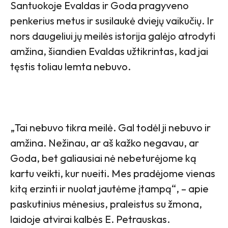
Santuokoje Evaldas ir Goda pragyveno
penkerius metus ir susilaukė dviejų vaikučių. Ir
nors daugeliui jų meilės istorija galėjo atrodyti
amžina, šiandien Evaldas užtikrintas, kad jai
tęstis toliau lemta nebuvo.
„Tai nebuvo tikra meilė. Gal todėl ji nebuvo ir
amžina. Nežinau, ar aš kažko negavau, ar
Goda, bet galiausiai nė nebeturėjome ką
kartu veikti, kur nueiti. Mes pradėjome vienas
kitą erzinti ir nuolat jautėme įtampą“, – apie
paskutinius mėnesius, praleistus su žmona,
laidoje atvirai kalbės E. Petrauskas.