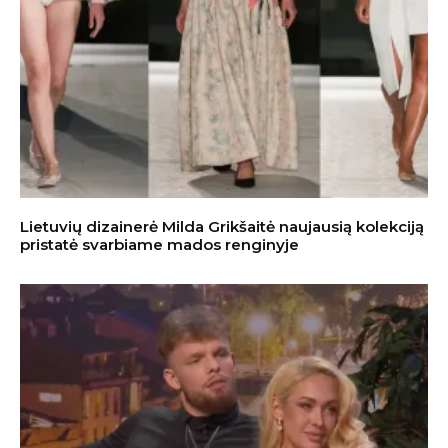
Lietuvių dizainerė Milda Grikšaitė naujausią kolekciją
pristatė svarbiame mados renginyje