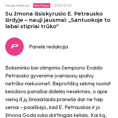
Panelė redakcija
·
Kas Naujo
·
2023-10-10
Su žmona išsiskyrusio E. Petrausko
širdyje – nauji jausmai: „Santuokoje to
labai stipriai trūko“
Panelė redakcija
Boksininko bei olimpinio čempiono Evaldo
Petrausko gyvenime įvairiausių spalvų
netrūko niekuomet. Beprotišką sėkmę nuolat
keisdavo panašiai didelės nesėkmės, o apie
vieną iš jų žiniasklaida pranešė dar ne taip
seniai – paaiškėjo, kad E. Petrauskas ir jo
žmona Goda suka skirtingais keliais. Kai ką,