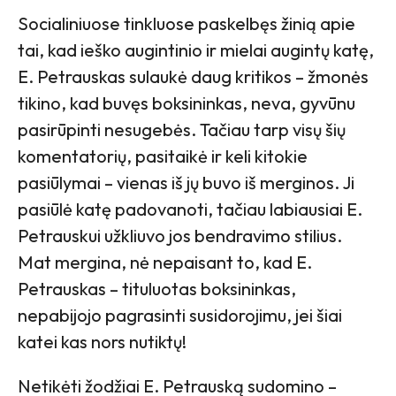
Socialiniuose tinkluose paskelbęs žinią apie
tai, kad ieško augintinio ir mielai augintų katę,
E. Petrauskas sulaukė daug kritikos – žmonės
tikino, kad buvęs boksininkas, neva, gyvūnu
pasirūpinti nesugebės. Tačiau tarp visų šių
komentatorių, pasitaikė ir keli kitokie
pasiūlymai – vienas iš jų buvo iš merginos. Ji
pasiūlė katę padovanoti, tačiau labiausiai E.
Petrauskui užkliuvo jos bendravimo stilius.
Mat mergina, nė nepaisant to, kad E.
Petrauskas – tituluotas boksininkas,
nepabijojo pagrasinti susidorojimu, jei šiai
katei kas nors nutiktų!
Netikėti žodžiai E. Petrauską sudomino –