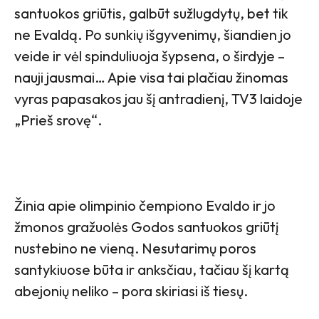
santuokos griūtis, galbūt sužlugdytų, bet tik
ne Evaldą. Po sunkių išgyvenimų, šiandien jo
veide ir vėl spinduliuoja šypsena, o širdyje –
nauji jausmai… Apie visa tai plačiau žinomas
vyras papasakos jau šį antradienį, TV3 laidoje
„Prieš srovę“.
Žinia apie olimpinio čempiono Evaldo ir jo
žmonos gražuolės Godos santuokos griūtį
nustebino ne vieną. Nesutarimų poros
santykiuose būta ir anksčiau, tačiau šį kartą
abejonių neliko – pora skiriasi iš tiesų.