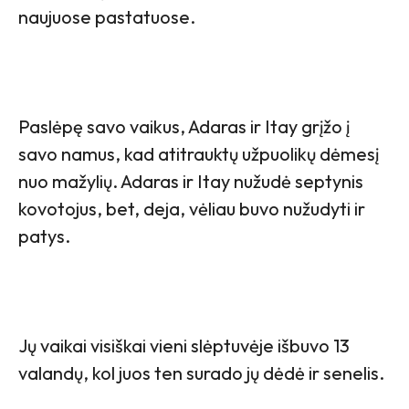
naujuose pastatuose.
Paslėpę savo vaikus, Adaras ir Itay grįžo į
savo namus, kad atitrauktų užpuolikų dėmesį
nuo mažylių. Adaras ir Itay nužudė septynis
kovotojus, bet, deja, vėliau buvo nužudyti ir
patys.
Jų vaikai visiškai vieni slėptuvėje išbuvo 13
valandų, kol juos ten surado jų dėdė ir senelis.