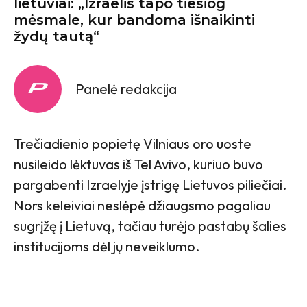
lietuviai: „Izraelis tapo tiesiog
mėsmale, kur bandoma išnaikinti
žydų tautą“
Panelė redakcija
Trečiadienio popietę Vilniaus oro uoste
nusileido lėktuvas iš Tel Avivo, kuriuo buvo
pargabenti Izraelyje įstrigę Lietuvos piliečiai.
Nors keleiviai neslėpė džiaugsmo pagaliau
sugrįžę į Lietuvą, tačiau turėjo pastabų šalies
institucijoms dėl jų neveiklumo.