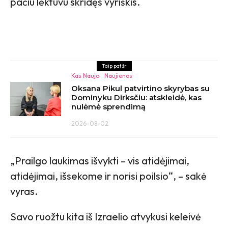
pačiu lėktuvu skridęs vyriškis.
Taip pat žr
Kas Naujo
Naujienos
Oksana Pikul patvirtino skyrybas su
Dominyku Dirksčiu: atskleidė, kas
nulėmė sprendimą
2026-08-02
„Prailgo laukimas išvykti – vis atidėjimai,
atidėjimai, išsekome ir norisi poilsio“, – sakė
vyras.
Savo ruožtu kita iš Izraelio atvykusi keleivė