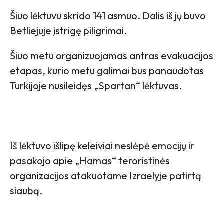
Šiuo lėktuvu skrido 141 asmuo. Dalis iš jų buvo
Betliejuje įstrigę piligrimai.
Šiuo metu organizuojamas antras evakuacijos
etapas, kurio metu galimai bus panaudotas
Turkijoje nusileidęs „Spartan“ lėktuvas.
Iš lėktuvo išlipę keleiviai neslėpė emocijų ir
pasakojo apie „Hamas“ teroristinės
organizacijos atakuotame Izraelyje patirtą
siaubą.