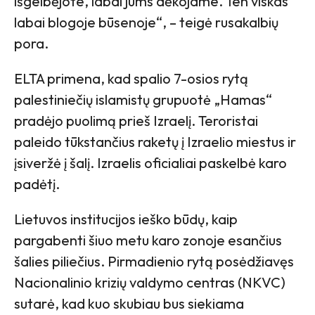
išgelbėjote, labai jums dėkojame. Ten viskas
labai blogoje būsenoje“, – teigė rusakalbių
pora.
ELTA primena, kad spalio 7-osios rytą
palestiniečių islamistų grupuotė „Hamas“
pradėjo puolimą prieš Izraelį. Teroristai
paleido tūkstančius raketų į Izraelio miestus ir
įsiveržė į šalį. Izraelis oficialiai paskelbė karo
padėtį.
Lietuvos institucijos ieško būdų, kaip
pargabenti šiuo metu karo zonoje esančius
šalies piliečius. Pirmadienio rytą posėdžiavęs
Nacionalinio krizių valdymo centras (NKVC)
sutarė, kad kuo skubiau bus siekiama