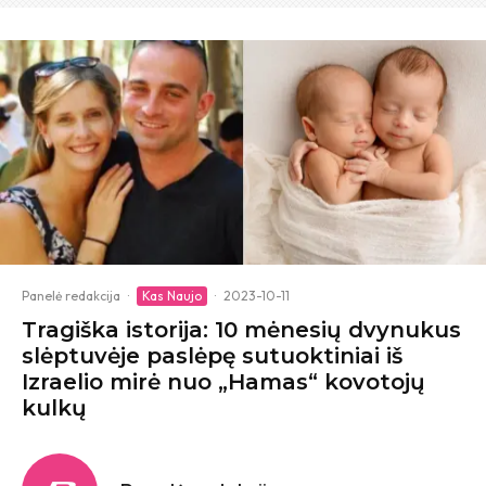
Panelė redakcija
·
Kas Naujo
·
2023-10-11
Tragiška istorija: 10 mėnesių dvynukus
slėptuvėje paslėpę sutuoktiniai iš
Izraelio mirė nuo „Hamas“ kovotojų
kulkų