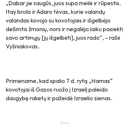
„Dabar jie saugūs, juos supa meilė ir rūpestis.
Itay brolis ir Adaro tėvas, kurie valandų
valandas kovojo su kovotojais ir išgelbėjo
dešimtis žmonių, nors ir negalėjo laiku pasiekti
savo artimųjų [jų išgelbėti], juos rado“, – rašė
Vyšniakovas.
Primename, kad spalio 7 d. rytą „Hamas“
kovotojai iš Gazos ruožo į Izraelį paleido
daugybę raketų ir pažeidė Izraelio sienas.
Share