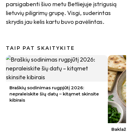
parsigabenti šiuo metu Betliejuje įstrigusią
lietuvių piligrimų grupę. Visgi, suderintas
skrydis jau kelis kartu buvo pavėlintas.
TAIP PAT SKAITYKITE
Braškių sodinimas rugpjūtį 2026:
nepraleiskite šių datų – kitąmet skinsite
kibirais
Baklažan