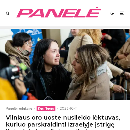
Panelė redakcija
·
Kas Naujo
·
2023-10-11
Vilniaus oro uoste nusileido lėktuvas,
kuriuo parskraidinti Izraelyje įstrigę