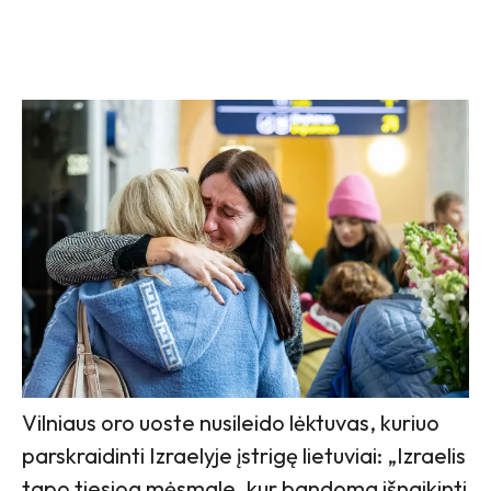
Vilniaus oro uoste nusileido lėktuvas, kuriuo
parskraidinti Izraelyje įstrigę lietuviai: „Izraelis
tapo tiesiog mėsmale, kur bandoma išnaikinti