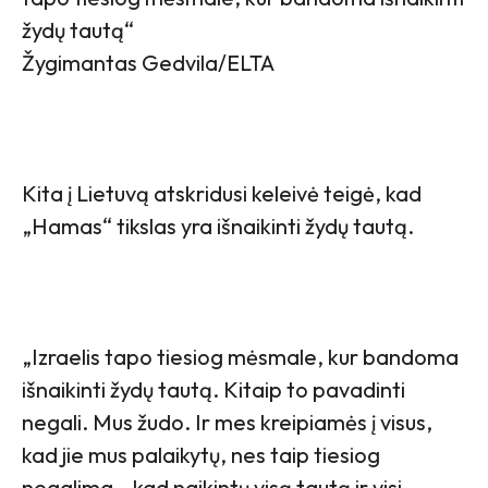
žydų tautą“
Žygimantas Gedvila/ELTA
Kita į Lietuvą atskridusi keleivė teigė, kad
„Hamas“ tikslas yra išnaikinti žydų tautą.
„Izraelis tapo tiesiog mėsmale, kur bandoma
išnaikinti žydų tautą. Kitaip to pavadinti
negali. Mus žudo. Ir mes kreipiamės į visus,
kad jie mus palaikytų, nes taip tiesiog
negalima – kad naikintų visą tautą ir visi