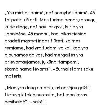
„Yra mirties baimė, nežinomybės baimė. Aš
tai patiriu iš arti. Mes turime bendrų draugų,
kurie dingę, nežinau, ar gyvi, kurie yra
ligoninėse. Aš manau, kad laikas tiesiog
pradėti mąstyti ir pasižiūrėti, ką mes
remiame, kad yra žudomi vaikai, kad yra
pjaunamos galvos, kad mergaitės yra
prievartaujamos, jų kūnai tampomi,
skambinama tėvams“, – žurnalistams sakė
moteris.
„Man yra daug emocijų, aš norėjau grįžti į
Lietuvą kitokia nuotaika, bet man karas
nesibaigė“, – sakė ji.