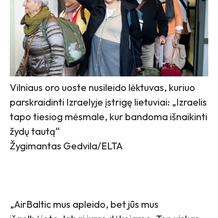
Vilniaus oro uoste nusileido lėktuvas, kuriuo
parskraidinti Izraelyje įstrigę lietuviai: „Izraelis
tapo tiesiog mėsmale, kur bandoma išnaikinti
žydų tautą“
Žygimantas Gedvila/ELTA
„AirBaltic mus apleido, bet jūs mus