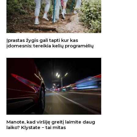
Įprastas žygis gali tapti kur kas
įdomesnis: tereikia kelių programėlių
Manote, kad viršiję greitį laimite daug
laiko? Klystate − tai mitas
Atidarėte indaplovę, o iš jos
Ne „