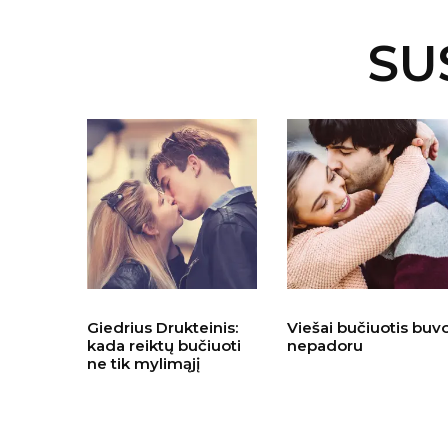
SU
Giedrius Drukteinis:
Viešai bučiuotis buv
kada reiktų bučiuoti
nepadoru
ne tik mylimąjį