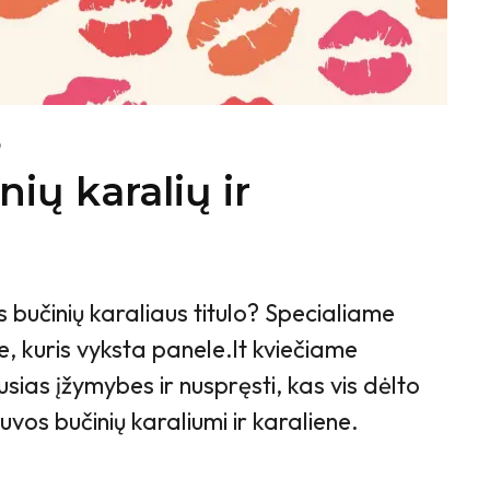
9
nių karalių ir
 bučinių karaliaus titulo? Specialiame
, kuris vyksta panele.lt kviečiame
usias įžymybes ir nuspręsti, kas vis dėlto
uvos bučinių karaliumi ir karaliene.