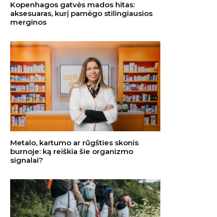
Kopenhagos gatvės mados hitas:
aksesuaras, kurį pamėgo stilingiausios
merginos
Metalo, kartumo ar rūgšties skonis
burnoje: ką reiškia šie organizmo
signalai?