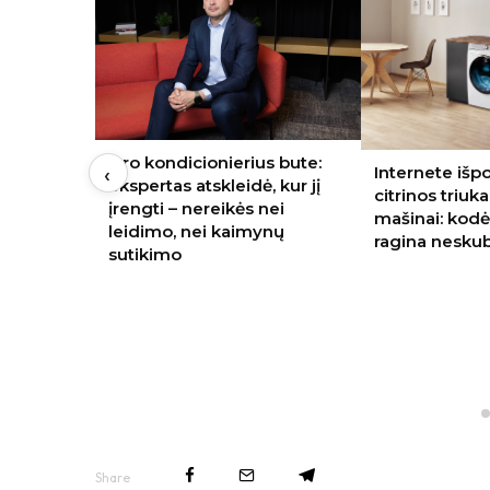
Oro kondicionierius bute:
‹
Internete išpo
ekspertas atskleidė, kur jį
citrinos triuk
įrengti – nereikės nei
mašinai: kodė
leidimo, nei kaimynų
ragina neskub
sutikimo
gti? 4
rtos tėvų
Share