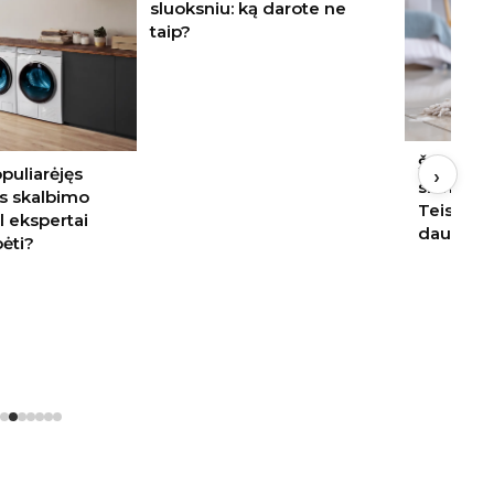
sluoksniu: ką darote ne
taip?
Šluostot
›
puliarėjęs
siurbdam
as skalbimo
Teisinga
l ekspertai
daug da
ėti?