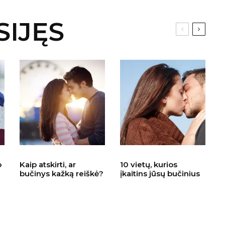
SIJĘS
o
Kaip atskirti, ar
10 vietų, kurios
bučinys kažką reiškė?
įkaitins jūsų bučinius