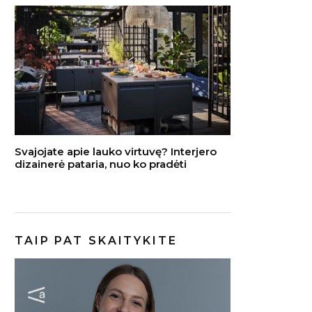
trenkia kanalizacija?
saki
Problema gali slypėti
veik
žarnoje
e dulkes prieš
i ar po to?
 tvarka sutaupo
rbo
Svajojate apie lauko virtuvę? Interjero
dizainerė pataria, nuo ko pradėti
TAIP PAT SKAITYKITE