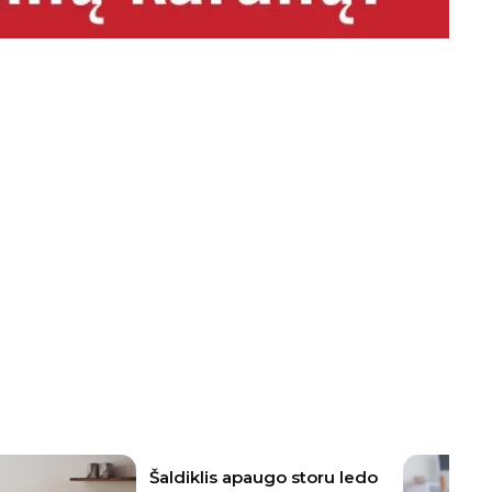
Šaldiklis apaugo storu ledo