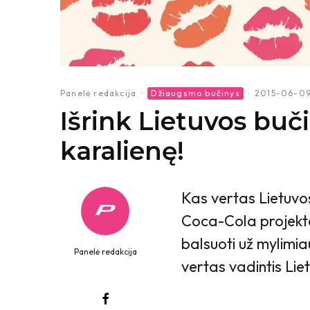
Panelė redakcija
·
Džiaugsmo bučinys
·
2015-06-0
Išrink Lietuvos buči
karalienę!
Kas vertas Lietuvos
Coca-Cola projekte
balsuoti už mylimia
Panelė redakcija
vertas vadintis Liet