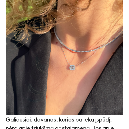
Galiausiai, dovanos, kurios palieka įspūdį,
nėra apie triukšmą ar staigmeną. Jos apie