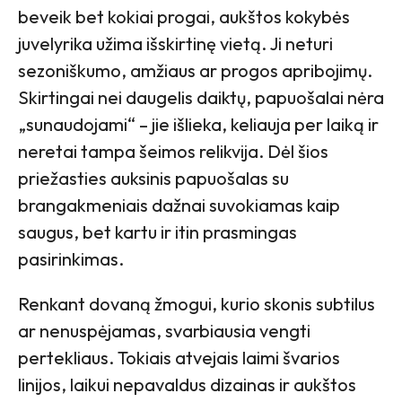
beveik bet kokiai progai, aukštos kokybės
juvelyrika užima išskirtinę vietą. Ji neturi
sezoniškumo, amžiaus ar progos apribojimų.
Skirtingai nei daugelis daiktų, papuošalai nėra
„sunaudojami“ – jie išlieka, keliauja per laiką ir
neretai tampa šeimos relikvija. Dėl šios
priežasties auksinis papuošalas su
brangakmeniais dažnai suvokiamas kaip
saugus, bet kartu ir itin prasmingas
pasirinkimas.
Renkant dovaną žmogui, kurio skonis subtilus
ar nenuspėjamas, svarbiausia vengti
pertekliaus. Tokiais atvejais laimi švarios
linijos, laikui nepavaldus dizainas ir aukštos