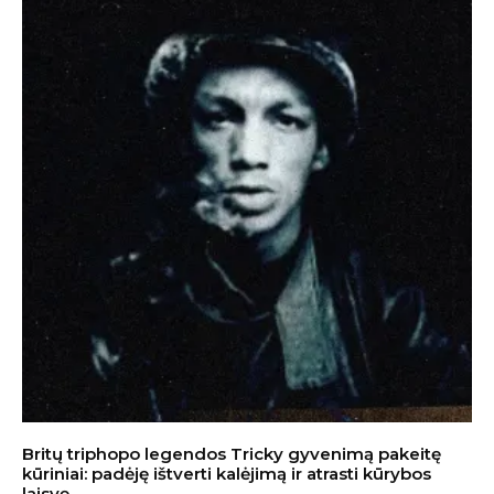
Britų triphopo legendos Tricky gyvenimą pakeitę
kūriniai: padėję ištverti kalėjimą ir atrasti kūrybos
laisvę