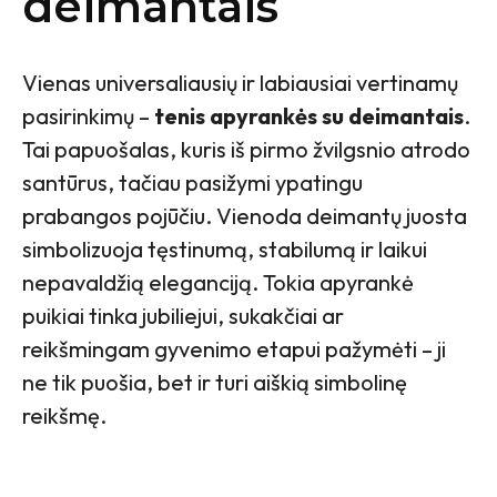
deimantais
Vienas universaliausių ir labiausiai vertinamų
pasirinkimų –
tenis apyrankės su deimantais
.
Tai papuošalas, kuris iš pirmo žvilgsnio atrodo
santūrus, tačiau pasižymi ypatingu
prabangos pojūčiu. Vienoda deimantų juosta
simbolizuoja tęstinumą, stabilumą ir laikui
nepavaldžią eleganciją. Tokia apyrankė
puikiai tinka jubiliejui, sukakčiai ar
reikšmingam gyvenimo etapui pažymėti – ji
ne tik puošia, bet ir turi aiškią simbolinę
reikšmę.