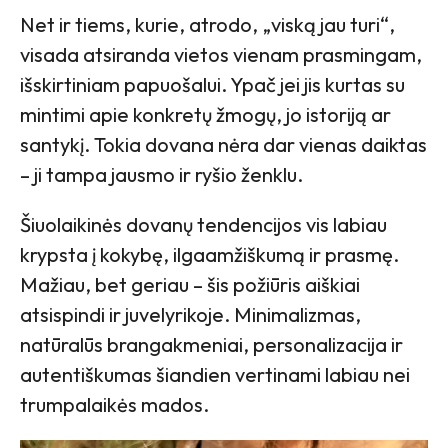
Net ir tiems, kurie, atrodo, „viską jau turi“,
visada atsiranda vietos vienam prasmingam,
išskirtiniam papuošalui. Ypač jei jis kurtas su
mintimi apie konkretų žmogų, jo istoriją ar
santykį. Tokia dovana nėra dar vienas daiktas
– ji tampa jausmo ir ryšio ženklu.
Šiuolaikinės dovanų tendencijos vis labiau
krypsta į kokybę, ilgaamžiškumą ir prasmę.
Mažiau, bet geriau – šis požiūris aiškiai
atsispindi ir juvelyrikoje. Minimalizmas,
natūralūs brangakmeniai, personalizacija ir
autentiškumas šiandien vertinami labiau nei
trumpalaikės mados.