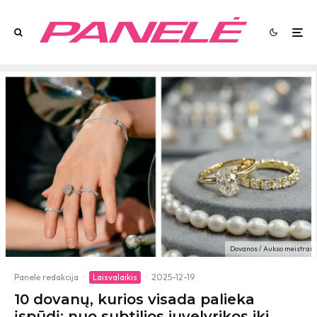
Dovanos / Aukso meistrai
Panelė redakcija
·
Laisvalaikis
·
2025-12-19
10 dovanų, kurios visada palieka
įspūdį: nuo subtilios juvelyrikos iki