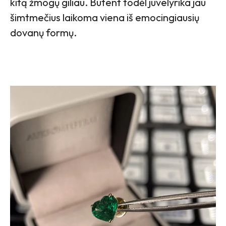
kitą žmogų giliau. Būtent todėl juvelyrika jau
šimtmečius laikoma viena iš emocingiausių
dovanų formų.