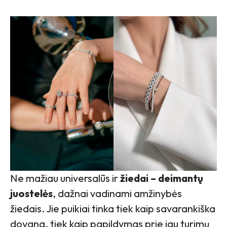
Ne mažiau universalūs ir
žiedai – deimantų
juostelės
, dažnai vadinami amžinybės
žiedais. Jie puikiai tinka tiek kaip savarankiška
dovana, tiek kaip papildymas prie jau turimų