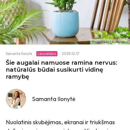
Pinigų medis / Shutterstock
Samanta Ilonytė
·
Laisvalaikis
·
2025-12-17
Šie augalai namuose ramina nervus:
natūralūs būdai susikurti vidinę
ramybę
Samanta Ilonytė
Nuolatinis skubėjimas, ekranai ir triukšmas