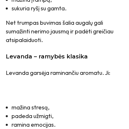
sukuria ryšį su gamta.
Net trumpas buvimas šalia augalų gali
sumažinti nerimo jausmą ir padėti greičiau
atsipalaiduoti.
Levanda – ramybės klasika
Levanda garsėja raminančiu aromatu. Ji:
mažina stresą,
padeda užmigti,
ramina emocijas.