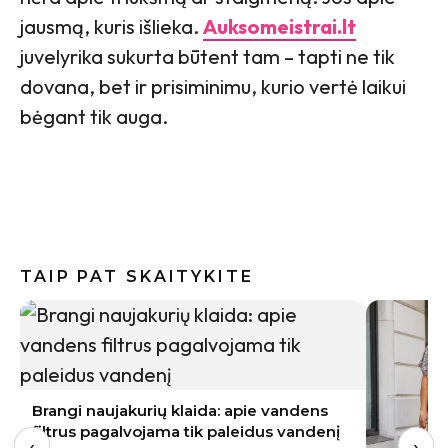
jausmą, kuris išlieka.
Auksomeistrai.lt
juvelyrika sukurta būtent tam – tapti ne tik
dovana, bet ir prisiminimu, kurio vertė laikui
bėgant tik auga.
TAIP PAT SKAITYKITE
Braškių 
nepraleis
‹
›