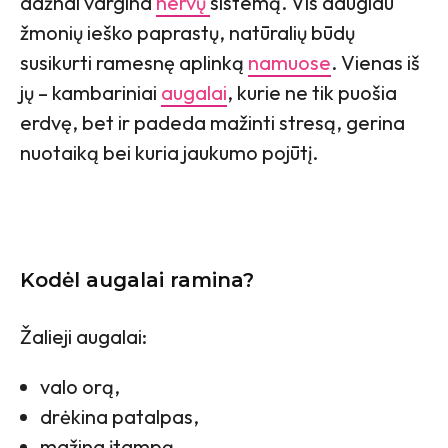
dažnai vargina
nervų
sistemą. Vis daugiau
žmonių ieško paprastų, natūralių būdų
susikurti ramesnę aplinką
namuose
. Vienas iš
jų – kambariniai
augalai
, kurie ne tik puošia
erdvę, bet ir padeda mažinti stresą, gerina
nuotaiką bei kuria jaukumo pojūtį.
Kodėl augalai ramina?
Žalieji augalai:
valo orą,
drėkina patalpas,
mažina įtampą,