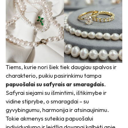
Tiems, kurie nori šiek tiek daugiau spalvos ir
charakterio, puikiu pasirinkimu tampa
papuošalai su safyrais ar smaragdais
.
Safyrai siejami su išmintimi, ištikimybe ir
vidine stiprybe, o smaragdai – su
gyvybingumu, harmonija ir atsinaujinimu.
Tokie akmenys suteikia papuošalui
individualumo ir leidžia dovanai kalbėti apie