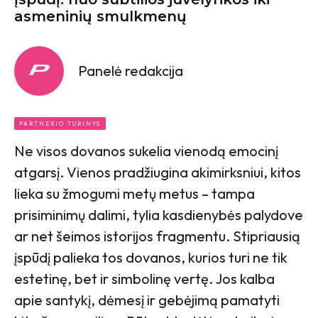
asmeninių smulkmenų
Panelė redakcija
PARTNERIO TURINYS
Ne visos dovanos sukelia vienodą emocinį
atgarsį. Vienos pradžiugina akimirksniui, kitos
lieka su žmogumi metų metus – tampa
prisiminimų dalimi, tylia kasdienybės palydove
ar net šeimos istorijos fragmentu. Stipriausią
įspūdį palieka tos dovanos, kurios turi ne tik
estetinę, bet ir simbolinę vertę. Jos kalba
apie santykį, dėmesį ir gebėjimą pamatyti