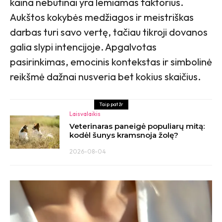
kaina nebūtinai yra lemiamas faktorius.
Aukštos kokybės medžiagos ir meistriškas
darbas turi savo vertę, tačiau tikroji dovanos
galia slypi intencijoje. Apgalvotas
pasirinkimas, emocinis kontekstas ir simbolinė
reikšmė dažnai nusveria bet kokius skaičius.
Taip pat žr
Laisvalaikis
Veterinaras paneigė populiarų mitą:
kodėl šunys kramsnoja žolę?
2026-08-04