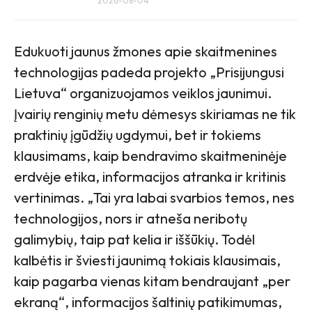
2026-08-04
Edukuoti jaunus žmones apie skaitmenines
technologijas padeda projekto „Prisijungusi
Lietuva“ organizuojamos veiklos jaunimui.
Įvairių renginių metu dėmesys skiriamas ne tik
praktinių įgūdžių ugdymui, bet ir tokiems
klausimams, kaip bendravimo skaitmeninėje
erdvėje etika, informacijos atranka ir kritinis
vertinimas. „Tai yra labai svarbios temos, nes
technologijos, nors ir atneša neribotų
galimybių, taip pat kelia ir iššūkių. Todėl
kalbėtis ir šviesti jaunimą tokiais klausimais,
kaip pagarba vienas kitam bendraujant „per
ekraną“, informacijos šaltinių patikimumas,