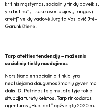
kritinis mąstymas, socialinių tinklų poveikis,
yra būtina“, – sako asociacijos „Langas į
ateitį“ veiklų vadovė Jurgita Vasilavičiūtė–
Garunkštienė.
Tarp ateities tendencijų – mažesnis
socialinių tinklų naudojimas
Nors šiandien socialiniai tinklai yra
neatsiejama daugumos žmonių gyvenimo
dalis, D. Petrinos teigimu, ateityje tokia
situacija turėtų keistos. Tarp rinkodaros
agentūros „Hubspot“ apžvelgtų 2020 m.