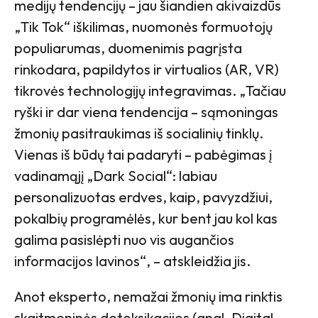
medijų tendencijų – jau šiandien akivaizdūs
„Tik Tok“ iškilimas, nuomonės formuotojų
populiarumas, duomenimis pagrįsta
rinkodara, papildytos ir virtualios (AR, VR)
tikrovės technologijų integravimas. „Tačiau
ryški ir dar viena tendencija – sąmoningas
žmonių pasitraukimas iš socialinių tinklų.
Vienas iš būdų tai padaryti – pabėgimas į
vadinamąjį „Dark Social“: labiau
personalizuotas erdves, kaip, pavyzdžiui,
pokalbių programėlės, kur bent jau kol kas
galima pasislėpti nuo vis augančios
informacijos lavinos“, – atskleidžia jis.
Anot eksperto, nemažai žmonių ima rinktis
skaitmeninės detoksikacijos (angl. Digital