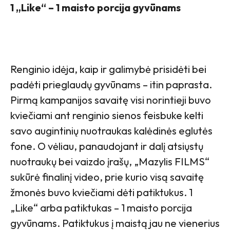
1 „Like“ – 1 maisto porcija gyvūnams
Renginio idėja, kaip ir galimybė prisidėti bei
padėti prieglaudų gyvūnams – itin paprasta.
Pirmą kampanijos savaitę visi norintieji buvo
kviečiami ant renginio sienos feisbuke kelti
savo augintinių nuotraukas kalėdinės eglutės
fone. O vėliau, panaudojant ir dalį atsiųstų
nuotraukų bei vaizdo įrašų, „Mazylis FILMS“
sukūrė finalinį video, prie kurio visą savaitę
žmonės buvo kviečiami dėti patiktukus. 1
„Like“ arba patiktukas – 1 maisto porcija
gyvūnams. Patiktukus į maistą jau ne vienerius