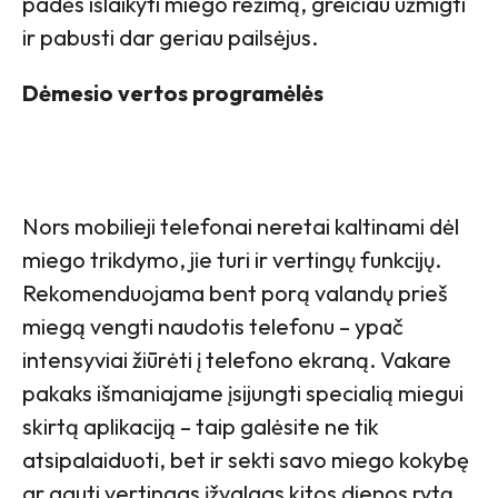
padės išlaikyti miego režimą, greičiau užmigti
ir pabusti dar geriau pailsėjus.
Dėmesio vertos programėlės
Nors mobilieji telefonai neretai kaltinami dėl
miego trikdymo, jie turi ir vertingų funkcijų.
Rekomenduojama bent porą valandų prieš
miegą vengti naudotis telefonu – ypač
intensyviai žiūrėti į telefono ekraną. Vakare
pakaks išmaniajame įsijungti specialią miegui
skirtą aplikaciją – taip galėsite ne tik
atsipalaiduoti, bet ir sekti savo miego kokybę
ar gauti vertingas įžvalgas kitos dienos rytą.