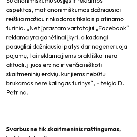
Su anonimiškumu susijęs ir reklamos
aspektas, mat anonimiškumas dažniausiai
reiškia mažiau rinkodaros tikslais platinamo
turinio. „Net įprastam vartotojui „Facebook“
reklama yra ganėtinai įkyri, o kadangi
paaugliai dažniausiai patys dar negeneruoja
pajamų, tai reklama jiems praktiškai nėra
aktuali, ji juos erzina ir verčia ieškoti
skaitmeninių erdvių, kur jiems nebūtų
brukamas nereikalingas turinys“, – teigia D.
Petrina.
Svarbus ne tik skaitmeninis raštingumas,