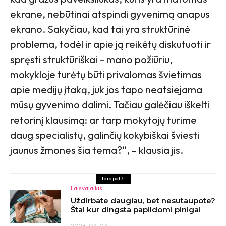
ekrane, nebūtinai atspindi gyvenimą anapus
ekrano. Sakyčiau, kad tai yra struktūrinė
problema, todėl ir apie ją reikėtų diskutuoti ir
spręsti struktūriškai – mano požiūriu,
mokykloje turėtų būti privalomas švietimas
apie medijų įtaką, juk jos tapo neatsiejama
mūsų gyvenimo dalimi. Tačiau galėčiau iškelti
retorinį klausimą: ar tarp mokytojų turime
daug specialistų, galinčių kokybiškai šviesti
jaunus žmones šia tema?“, – klausia jis.
Taip pat žr
Laisvalaikis
Uždirbate daugiau, bet nesutaupote?
Štai kur dingsta papildomi pinigai