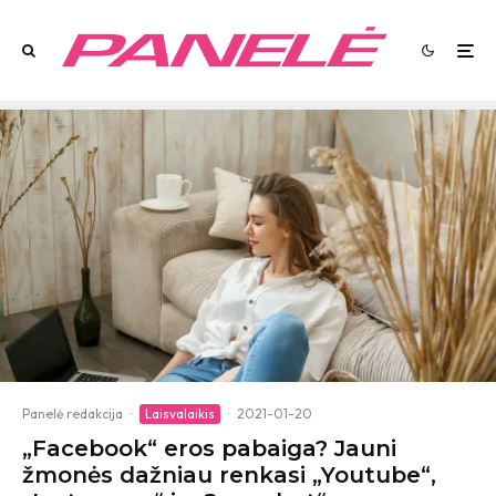
Panelė redakcija
·
Laisvalaikis
·
2021-01-20
„Facebook“ eros pabaiga? Jauni
žmonės dažniau renkasi „Youtube“,