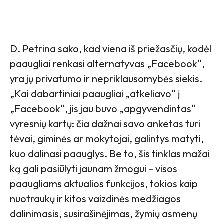
D. Petrina sako, kad viena iš priežasčių, kodėl
paaugliai renkasi alternatyvas „Facebook“,
yra jų privatumo ir nepriklausomybės siekis.
„Kai dabartiniai paaugliai „atkeliavo“ į
„Facebook“, jis jau buvo „apgyvendintas“
vyresnių kartų: čia dažnai savo anketas turi
tėvai, giminės ar mokytojai, galintys matyti,
kuo dalinasi paauglys. Be to, šis tinklas mažai
ką gali pasiūlyti jaunam žmogui – visos
paaugliams aktualios funkcijos, tokios kaip
nuotraukų ir kitos vaizdinės medžiagos
dalinimasis, susirašinėjimas, žymių asmenų