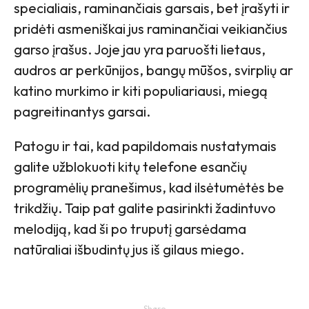
specialiais, raminančiais garsais, bet įrašyti ir
pridėti asmeniškai jus raminančiai veikiančius
garso įrašus. Joje jau yra paruošti lietaus,
audros ar perkūnijos, bangų mūšos, svirplių ar
katino murkimo ir kiti populiariausi, miegą
pagreitinantys garsai.
Patogu ir tai, kad papildomais nustatymais
galite užblokuoti kitų telefone esančių
programėlių pranešimus, kad ilsėtumėtės be
trikdžių. Taip pat galite pasirinkti žadintuvo
melodiją, kad ši po truputį garsėdama
natūraliai išbudintų jus iš gilaus miego.
Share