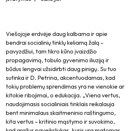
Viešojoje erdvėje daug kalbama ir apie
bendrai socialinių tinklų keliamą žalą –
pavyzdžiui, tam tikro kūno įvaizdžio
propagavimą, tobulo gyvenimo iliuziją ir
būdus lengvai užsidirbti daug pinigų. Su tuo
sutinka ir D. Petrina, akcentuodamas, kad
tokių problemų sprendimas yra ne vienokie ar
kitokie ribojimai, o edukacija. „Viena vertus,
naudojimasis socialiniais tinklais reikalauja
bent minimalaus skaitmeninio raštingumo,
kita vertus – kritinio mąstymo ir suvokimo,
kad gražus paveiksliukas, kuris yra matomas