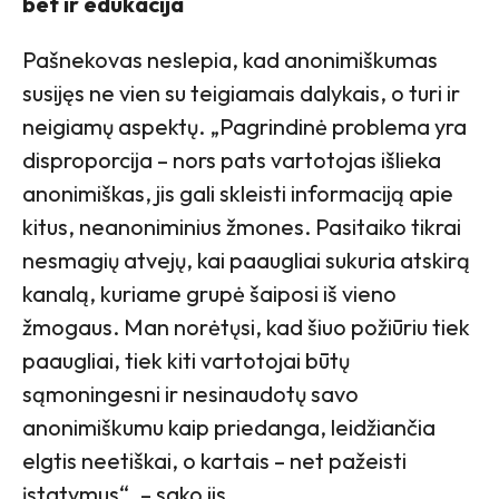
bet ir edukacija
Pašnekovas neslepia, kad anonimiškumas
susijęs ne vien su teigiamais dalykais, o turi ir
neigiamų aspektų. „Pagrindinė problema yra
disproporcija – nors pats vartotojas išlieka
anonimiškas, jis gali skleisti informaciją apie
kitus, neanoniminius žmones. Pasitaiko tikrai
nesmagių atvejų, kai paaugliai sukuria atskirą
kanalą, kuriame grupė šaiposi iš vieno
žmogaus. Man norėtųsi, kad šiuo požiūriu tiek
paaugliai, tiek kiti vartotojai būtų
sąmoningesni ir nesinaudotų savo
anonimiškumu kaip priedanga, leidžiančia
elgtis neetiškai, o kartais – net pažeisti
įstatymus“, – sako jis.