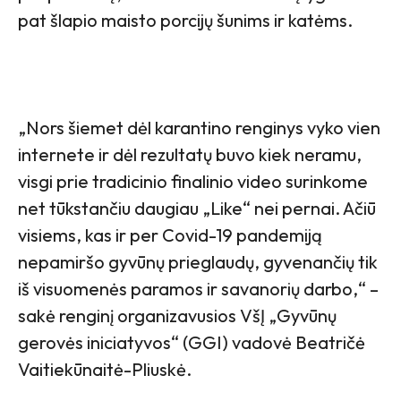
pat šlapio maisto porcijų šunims ir katėms.
„Nors šiemet dėl karantino renginys vyko vien
internete ir dėl rezultatų buvo kiek neramu,
visgi prie tradicinio finalinio video surinkome
net tūkstančiu daugiau „Like“ nei pernai. Ačiū
visiems, kas ir per Covid-19 pandemiją
nepamiršo gyvūnų prieglaudų, gyvenančių tik
iš visuomenės paramos ir savanorių darbo,“ –
sakė renginį organizavusios VšĮ „Gyvūnų
gerovės iniciatyvos“ (GGI) vadovė Beatričė
Vaitiekūnaitė-Pliuskė.