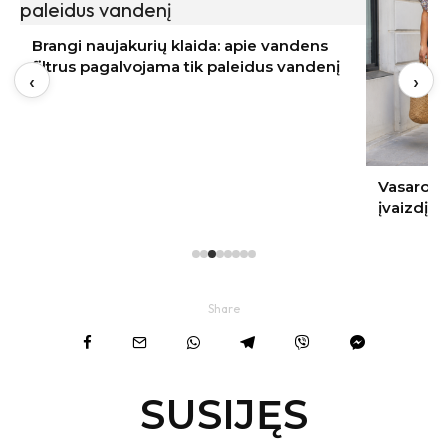
Brangi naujakurių klaida: apie vandens
filtrus pagalvojama tik paleidus vandenį
‹
›
Vasaros s
įvaizdį
Share
SUSIJĘS