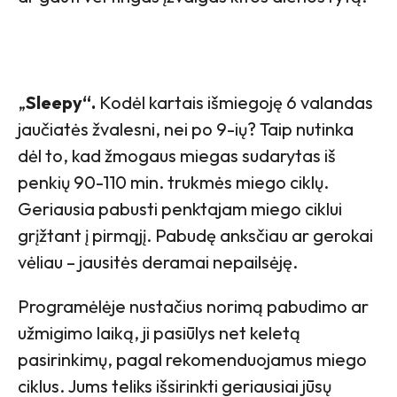
„
Sleepy“.
Kodėl kartais išmiegoję 6 valandas
jaučiatės žvalesni, nei po 9-ių? Taip nutinka
dėl to, kad žmogaus miegas sudarytas iš
penkių 90-110 min. trukmės miego ciklų.
Geriausia pabusti penktajam miego ciklui
grįžtant į pirmąjį. Pabudę anksčiau ar gerokai
vėliau – jausitės deramai nepailsėję.
Programėlėje nustačius norimą pabudimo ar
užmigimo laiką, ji pasiūlys net keletą
pasirinkimų, pagal rekomenduojamus miego
ciklus. Jums teliks išsirinkti geriausiai jūsų