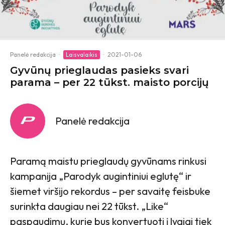
Panelė redakcija
·
Laisvalaikis
·
2021-01-06
Gyvūnų prieglaudas pasieks svari
parama – per 22 tūkst. maisto porcijų
Panelė redakcija
Paramą maistu prieglaudų gyvūnams rinkusi
kampanija „Parodyk augintiniui eglutę“ ir
šiemet viršijo rekordus – per savaitę feisbuke
surinkta daugiau nei 22 tūkst. „Like“
paspaudimų, kurie bus konvertuoti į lygiai tiek