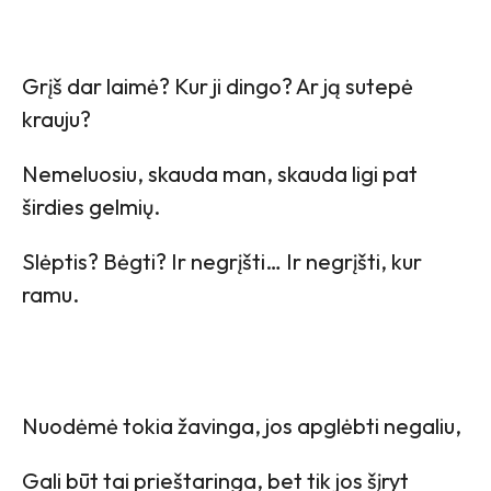
Grįš dar laimė? Kur ji dingo? Ar ją sutepė
krauju?
Nemeluosiu, skauda man, skauda ligi pat
širdies gelmių.
Slėptis? Bėgti? Ir negrįšti… Ir negrįšti, kur
ramu.
Nuodėmė tokia žavinga, jos apglėbti negaliu,
Gali būt tai prieštaringa, bet tik jos šįryt