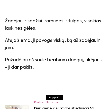
Žadėjau ir sodžiui, ramunes ir tulpes, visokias
laukines gėles.
Atėjo žiema, ji pavogė viską, ką aš žadėjau ir
jam.
Pažadėjau aš saule beribiam danguj, tikėjaus
– ji dar pakils,
Taip pat žr
Protas ir Jausmai
Dar viena galimybė studijuoti VU: