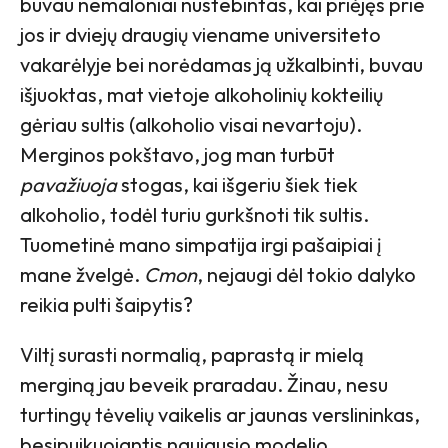
buvau nemaloniai nustebintas, kai priėjęs prie
jos ir dviejų draugių viename universiteto
vakarėlyje bei norėdamas ją užkalbinti, buvau
išjuoktas, mat vietoje alkoholinių kokteilių
gėriau sultis (alkoholio visai nevartoju).
Merginos pokštavo, jog man turbūt
pavažiuoja
stogas, kai išgeriu šiek tiek
alkoholio, todėl turiu gurkšnoti tik sultis.
Tuometinė mano simpatija irgi pašaipiai į
mane žvelgė.
Cmon
, nejaugi dėl tokio dalyko
reikia pulti šaipytis?
Viltį surasti normalią, paprastą ir mielą
merginą jau beveik praradau. Žinau, nesu
turtingų tėvelių vaikelis ar jaunas verslininkas,
besipuikuojantis naujausio modelio