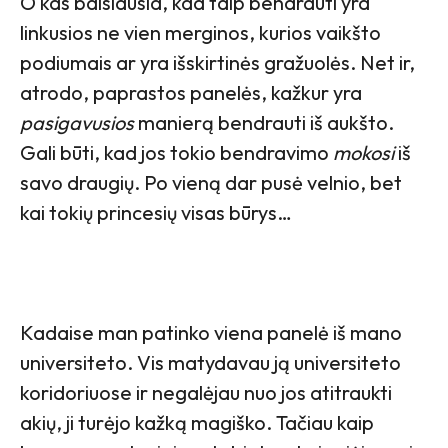
O kas baisiausia, kad taip bendrauti yra
linkusios ne vien merginos, kurios vaikšto
podiumais ar yra išskirtinės gražuolės. Net ir,
atrodo, paprastos panelės, kažkur yra
pasigavusios
manierą bendrauti iš aukšto.
Gali būti, kad jos tokio bendravimo
mokosi
iš
savo draugių. Po vieną dar pusė velnio, bet
kai tokių princesių visas būrys…
Kadaise man patinko viena panelė iš mano
universiteto. Vis matydavau ją universiteto
koridoriuose ir negalėjau nuo jos atitraukti
akių, ji turėjo kažką magiško. Tačiau kaip