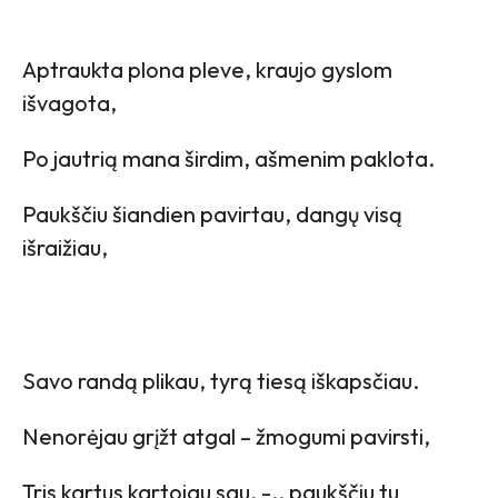
Aptraukta plona pleve, kraujo gyslom
išvagota,
Po jautrią mana širdim, ašmenim paklota.
Paukščiu šiandien pavirtau, dangų visą
išraižiau,
Savo randą plikau, tyrą tiesą iškapsčiau.
Nenorėjau grįžt atgal – žmogumi pavirsti,
Tris kartus kartojau sau, -,, paukščiu tu