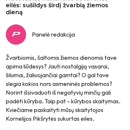
eilės: sušildys širdį žvarbią žiemos
dieną
Panelė redakcija
Žvarbiomis, šaltomis žiemos dienomis tave
apima liūdesys? Jauti nostalgiją vasarai,
šilumai, žaliuojančiai gamtai? O gal tave
slegia kokios nors asmeninės problemos?
Norint išsivaduoti iš negatyvių minčių gali
padėti kūryba. Taip pat – kūrybos skaitymas.
Kviečiame paskaityti mūsų skaitytojos
Kornelijos Pikšrytės sukurtas eiles.