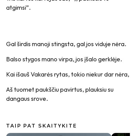
atgimsi”.
Gal širdis manoji stingsta, gal jos viduje nėra.
Balso stygos mano virpa, jos įšalo gerklėje.
Kai išauš Vakarės rytas, tokio niekur dar nėra,
Aš tuomet paukščiu pavirtus, plauksiu su
dangaus srove.
TAIP PAT SKAITYKITE