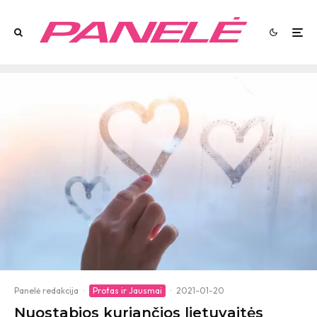
Panelė redakcija
·
Protas ir Jausmai
·
2021-01-20
Nuostabios kuriančios lietuvaitės