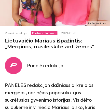
Shutterstock nuotr.
Panelė redakcija
·
Protas ir Jausmai
·
2021-01-18
Lietuvaičio Mariaus išpažintis:
„Merginos, nusileiskite ant žemės“
Panelė redakcija
PANELĖS redakcijon dažniausiai kreipiasi
merginos, norinčios papasakoti jas
sukrėtusias gyvenimo istorijas. Vis dėlto
sulaukėme ir vilniečio Mariaus laiško, kuris