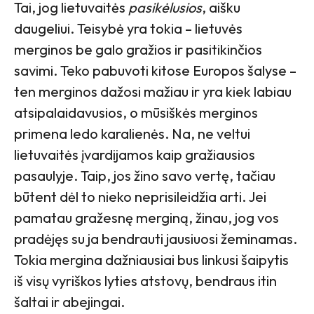
Tai, jog lietuvaitės
pasikėlusios
, aišku
daugeliui. Teisybė yra tokia – lietuvės
merginos be galo gražios ir pasitikinčios
savimi. Teko pabuvoti kitose Europos šalyse –
ten merginos dažosi mažiau ir yra kiek labiau
atsipalaidavusios, o mūsiškės merginos
primena ledo karalienės. Na, ne veltui
lietuvaitės įvardijamos kaip gražiausios
pasaulyje. Taip, jos žino savo vertę, tačiau
būtent dėl to nieko neprisileidžia arti. Jei
pamatau gražesnę merginą, žinau, jog vos
pradėjęs su ja bendrauti jausiuosi žeminamas.
Tokia mergina dažniausiai bus linkusi šaipytis
iš visų vyriškos lyties atstovų, bendraus itin
šaltai ir abejingai.