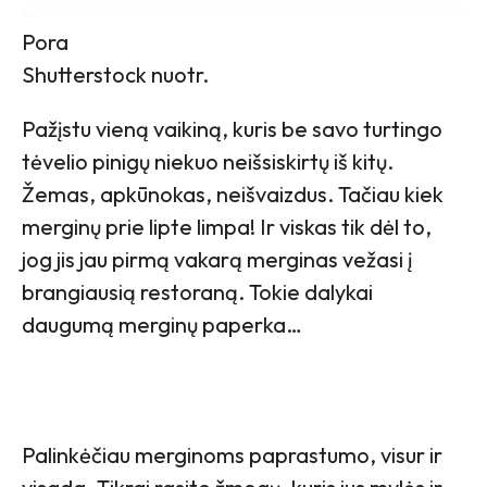
Pora
Shutterstock nuotr.
Pažįstu vieną vaikiną, kuris be savo turtingo
tėvelio pinigų niekuo neišsiskirtų iš kitų.
Žemas, apkūnokas, neišvaizdus. Tačiau kiek
merginų prie lipte limpa! Ir viskas tik dėl to,
jog jis jau pirmą vakarą merginas vežasi į
brangiausią restoraną. Tokie dalykai
daugumą merginų paperka…
Palinkėčiau merginoms paprastumo, visur ir