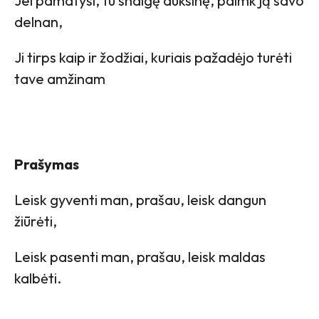
Jei pamatysi, tu snaigę auksinę, paimk ją savo
delnan,
Ji tirps kaip ir žodžiai, kuriais pažadėjo turėti
tave amžinam
Prašymas
Leisk gyventi man, prašau, leisk dangun
žiūrėti,
Leisk pasenti man, prašau, leisk maldas
kalbėti.