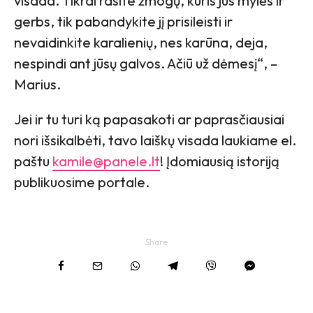
visada. Tikrai rasite žmogų, kuris jus mylės ir
gerbs, tik pabandykite jį prisileisti ir
nevaidinkite karalienių, nes karūna, deja,
nespindi ant jūsų galvos. Ačiū už dėmesį“, –
Marius.
Jei ir tu turi ką papasakoti ar paprasčiausiai
nori išsikalbėti, tavo laiškų visada laukiame el.
paštu
kamile@panele.lt
! Įdomiausią istoriją
publikuosime portale.
Share