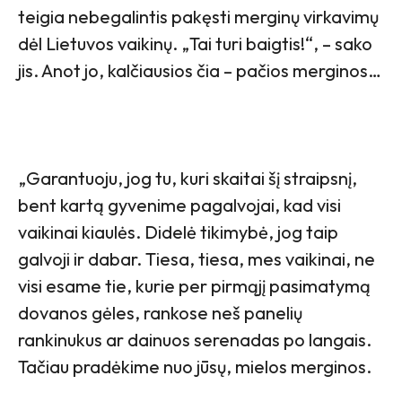
teigia nebegalintis pakęsti merginų virkavimų
dėl Lietuvos vaikinų. „Tai turi baigtis!“, – sako
jis. Anot jo, kalčiausios čia – pačios merginos…
„Garantuoju, jog tu, kuri skaitai šį straipsnį,
bent kartą gyvenime pagalvojai, kad visi
vaikinai kiaulės. Didelė tikimybė, jog taip
galvoji ir dabar. Tiesa, tiesa, mes vaikinai, ne
visi esame tie, kurie per pirmąjį pasimatymą
dovanos gėles, rankose neš panelių
rankinukus ar dainuos serenadas po langais.
Tačiau pradėkime nuo jūsų, mielos merginos.