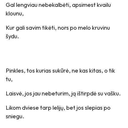
Gal lengviau nebekalbėti, apsimest kvailu
klounu,
Kur gali savim tikėti, nors po melo kruvinu
šydu.
Pinkles, tos kurias sukūrė, ne kas kitas, o tik
tu,
Laisvė, jos jau nebeturim, ją ištirpdė su vašku.
Likom dviese tarp lelijų, bet jos slepias po
sniegu.