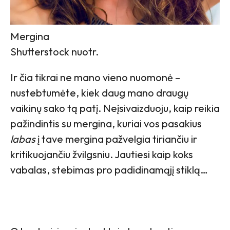
Mergina
Shutterstock nuotr.
Ir čia tikrai ne mano vieno nuomonė –
nustebtumėte, kiek daug mano draugų
vaikinų sako tą patį. Neįsivaizduoju, kaip reikia
pažindintis su mergina, kuriai vos pasakius
labas
į tave mergina pažvelgia tiriančiu ir
kritikuojančiu žvilgsniu. Jautiesi kaip koks
vabalas, stebimas pro padidinamąjį stiklą…