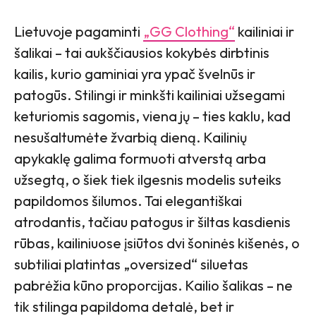
Lietuvoje pagaminti
„GG Clothing“
kailiniai ir
šalikai – tai aukščiausios kokybės dirbtinis
kailis, kurio gaminiai yra ypač švelnūs ir
patogūs. Stilingi ir minkšti kailiniai užsegami
keturiomis sagomis, viena jų – ties kaklu, kad
nesušaltumėte žvarbią dieną. Kailinių
apykaklę galima formuoti atverstą arba
užsegtą, o šiek tiek ilgesnis modelis suteiks
papildomos šilumos. Tai elegantiškai
atrodantis, tačiau patogus ir šiltas kasdienis
rūbas, kailiniuose įsiūtos dvi šoninės kišenės, o
subtiliai platintas „oversized“ siluetas
pabrėžia kūno proporcijas. Kailio šalikas – ne
tik stilinga papildoma detalė, bet ir