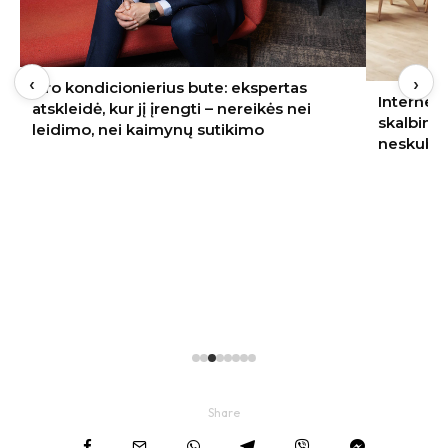
‹
›
Oro kondicionierius bute: ekspertas
Internete
atskleidė, kur jį įrengti – nereikės nei
skalbimo
leidimo, nei kaimynų sutikimo
neskubėt
Share