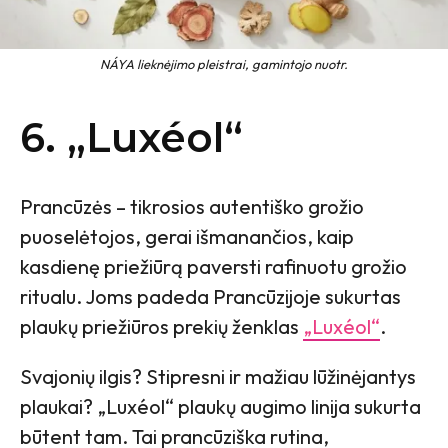
NÁYA lieknėjimo pleistrai, gamintojo nuotr.
6. „
Luxéol“
Prancūzės – tikrosios autentiško grožio
puoselėtojos, gerai išmanančios, kaip
kasdienę priežiūrą paversti rafinuotu grožio
ritualu. Joms padeda Prancūzijoje sukurtas
plaukų priežiūros prekių ženklas
„Luxéol“
.
Svajonių ilgis? Stipresni ir mažiau lūžinėjantys
plaukai? „Luxéol“ plaukų augimo linija sukurta
būtent tam. Tai prancūziška rutina,