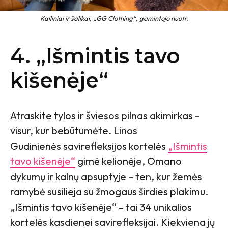
Kailiniai ir šalikai, „GG Clothing“, gamintojo nuotr.
4. „Išmintis tavo
kišenėje“
Atraskite tylos ir šviesos pilnas akimirkas –
visur, kur bebūtumėte. Linos
Gudinienės savirefleksijos kortelės
„Išmintis
tavo kišenėje“
gimė kelionėje, Omano
dykumų ir kalnų apsuptyje – ten, kur žemės
ramybė susilieja su žmogaus širdies plakimu.
„Išmintis tavo kišenėje“ – tai 34 unikalios
kortelės kasdienei savirefleksijai. Kiekviena jų