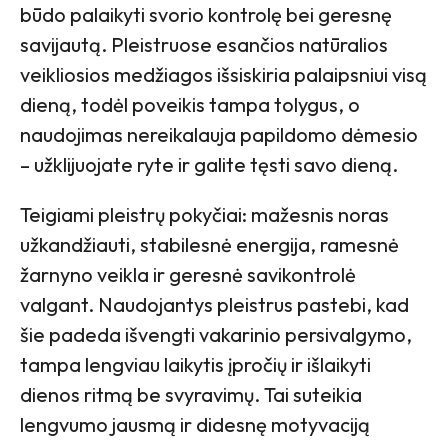
būdo palaikyti svorio kontrolę bei geresnę
savijautą. Pleistruose esančios natūralios
veikliosios medžiagos išsiskiria palaipsniui visą
dieną, todėl poveikis tampa tolygus, o
naudojimas nereikalauja papildomo dėmesio
– užklijuojate ryte ir galite tęsti savo dieną.
Teigiami pleistrų pokyčiai: mažesnis noras
užkandžiauti, stabilesnė energija, ramesnė
žarnyno veikla ir geresnė savikontrolė
valgant. Naudojantys pleistrus pastebi, kad
šie padeda išvengti vakarinio persivalgymo,
tampa lengviau laikytis įpročių ir išlaikyti
dienos ritmą be svyravimų. Tai suteikia
lengvumo jausmą ir didesnę motyvaciją