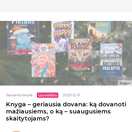
Knygos
Samanta Ilonytė
·
Laisvalaikis
·
2025-12-11
Knyga – geriausia dovana: ką dovanoti
mažiausiems, o ką – suaugusiems
skaitytojams?