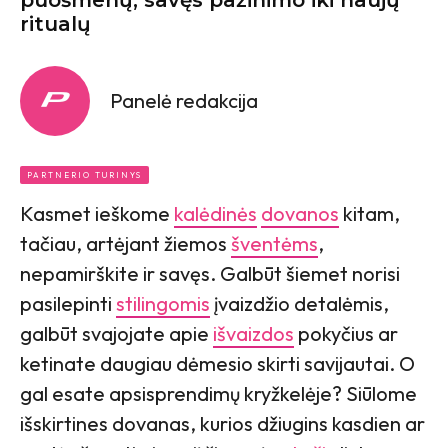
ritualų
Panelė redakcija
PARTNERIO TURINYS
Kasmet ieškome
kalėdinės
dovanos
kitam,
tačiau, artėjant žiemos
šventėms
,
nepamirškite ir savęs. Galbūt šiemet norisi
pasilepinti
stilingomis
įvaizdžio detalėmis,
galbūt svajojate apie
išvaizdos
pokyčius ar
ketinate daugiau dėmesio skirti savijautai. O
gal esate apsisprendimų kryžkelėje? Siūlome
išskirtines dovanas, kurios džiugins kasdien ar