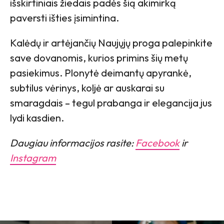
išskirtiniais žiedais padės šią akimirką
paversti išties įsimintina.
Kalėdų ir artėjančių Naujųjų proga palepinkite
save dovanomis, kurios primins šių metų
pasiekimus. Plonytė deimantų apyrankė,
subtilus vėrinys, koljė ar auskarai su
smaragdais – tegul prabanga ir elegancija jus
lydi kasdien.
Daugiau informacijos rasite:
Facebook
ir
Instagram