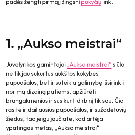
padės žengti pirmąjį žingsnį
pokyčių
link.
1. „Aukso meistrai“
Juvelyrikos gamintojai
„Aukso meistrai“
siūlo
ne tik jau sukurtus aukštos kokybės
papuošalus, bet ir suteikia galimybę išsirinkti
norimą dizainą patiems, apžiūrėti
brangakmenius ir susikurti dirbinį tik sau. Čia
rasite ir dailiausius papuošalus, ir sužadėtuvių
žiedus, tad jeigu jaučiate, kad artėja
ypatingas metas, „Aukso meistrai“