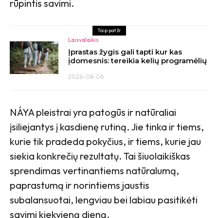
rūpintis savimi.
Taip pat žr
Laisvalaikis
Įprastas žygis gali tapti kur kas
įdomesnis: tereikia kelių programėlių
2026-08-06
NÁYA pleistrai yra patogūs ir natūraliai
įsiliejantys į kasdienę rutiną. Jie tinka ir tiems,
kurie tik pradeda pokyčius, ir tiems, kurie jau
siekia konkrečių rezultatų. Tai šiuolaikiškas
sprendimas vertinantiems natūralumą,
paprastumą ir norintiems jaustis
subalansuotai, lengviau bei labiau pasitikėti
savimi kiekvieną dieną.