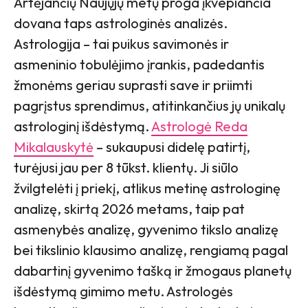
Artėjančių Naujųjų metų proga įkvepiančia
dovana taps astrologinės analizės.
Astrologija – tai puikus savimonės ir
asmeninio tobulėjimo įrankis, padedantis
žmonėms geriau suprasti save ir priimti
pagrįstus sprendimus, atitinkančius jų unikalų
astrologinį išdėstymą.
Astrologė Reda
Mikalauskytė
– sukaupusi didelę patirtį,
turėjusi jau per 8 tūkst. klientų. Ji siūlo
žvilgtelėti į priekį, atlikus metinę astrologinę
analizę, skirtą 2026 metams, taip pat
asmenybės analizę, gyvenimo tikslo analizę
bei tikslinio klausimo analizę, rengiamą pagal
dabartinį gyvenimo tašką ir žmogaus planetų
išdėstymą gimimo metu. Astrologės