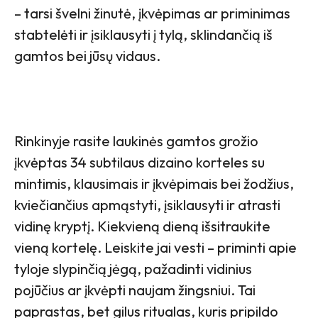
– tarsi švelni žinutė, įkvėpimas ar priminimas
stabtelėti ir įsiklausyti į tylą, sklindančią iš
gamtos bei jūsų vidaus.
Rinkinyje rasite laukinės gamtos grožio
įkvėptas 34 subtilaus dizaino korteles su
mintimis, klausimais ir įkvėpimais bei žodžius,
kviečiančius apmąstyti, įsiklausyti ir atrasti
vidinę kryptį. Kiekvieną dieną išsitraukite
vieną kortelę. Leiskite jai vesti – priminti apie
tyloje slypinčią jėgą, pažadinti vidinius
pojūčius ar įkvėpti naujam žingsniui. Tai
paprastas, bet gilus ritualas, kuris pripildo