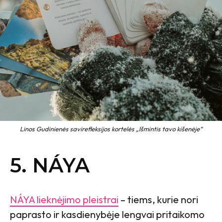
Linos Gudinienės savirefleksijos kortelės „Išmintis tavo kišenėje“
5. NÁYA
NÁYA lieknėjimo pleistrai
– tiems, kurie nori
paprasto ir kasdienybėje lengvai pritaikomo