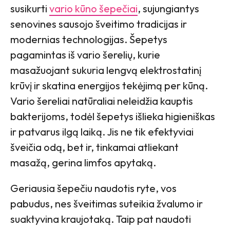
susikurti
vario kūno šepečiai
, sujungiantys
senovines sausojo šveitimo tradicijas ir
modernias technologijas. Šepetys
pagamintas iš vario šerelių, kurie
masažuojant sukuria lengvą elektrostatinį
krūvį ir skatina energijos tekėjimą per kūną.
Vario šereliai natūraliai neleidžia kauptis
bakterijoms, todėl šepetys išlieka higieniškas
ir patvarus ilgą laiką. Jis ne tik efektyviai
šveičia odą, bet ir, tinkamai atliekant
masažą, gerina limfos apytaką.
Geriausia šepečiu naudotis ryte, vos
pabudus, nes šveitimas suteikia žvalumo ir
suaktyvina kraujotaką. Taip pat naudoti