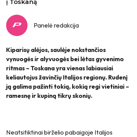
į Toskaną
Panelė redakcija
Kiparisų alėjos, saulėje nokstančios
vynuogės ir alyvuogės bei lėtas gyvenimo
ritmas – Toskana yra vienas labiausiai
keliautojus žavinčių Italijos regionų. Rudenį
ją galima pažinti tokią, kokią regi vietiniai –
ramesnę ir kupiną tikrų skonių.
Neatsitiktinai birželio pabaigoje Italijos