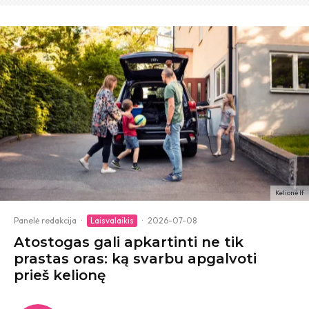
Kelionė If
Panelė redakcija
·
Laisvalaikis
·
2026-07-08
Atostogas gali apkartinti ne tik
prastas oras: ką svarbu apgalvoti
prieš kelionę