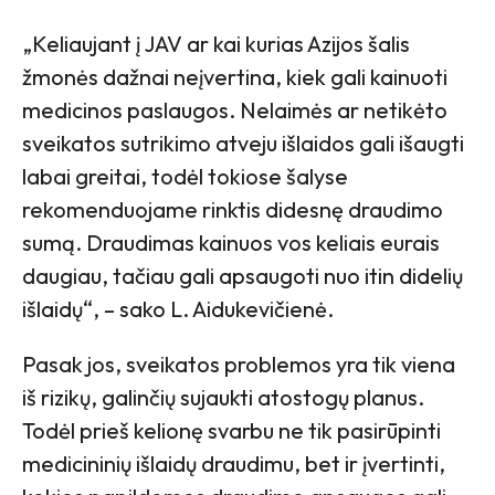
„Keliaujant į JAV ar kai kurias Azijos šalis
žmonės dažnai neįvertina, kiek gali kainuoti
medicinos paslaugos. Nelaimės ar netikėto
sveikatos sutrikimo atveju išlaidos gali išaugti
labai greitai, todėl tokiose šalyse
rekomenduojame rinktis didesnę draudimo
sumą. Draudimas kainuos vos keliais eurais
daugiau, tačiau gali apsaugoti nuo itin didelių
išlaidų“, – sako L. Aidukevičienė.
Pasak jos, sveikatos problemos yra tik viena
iš rizikų, galinčių sujaukti atostogų planus.
Todėl prieš kelionę svarbu ne tik pasirūpinti
medicininių išlaidų draudimu, bet ir įvertinti,