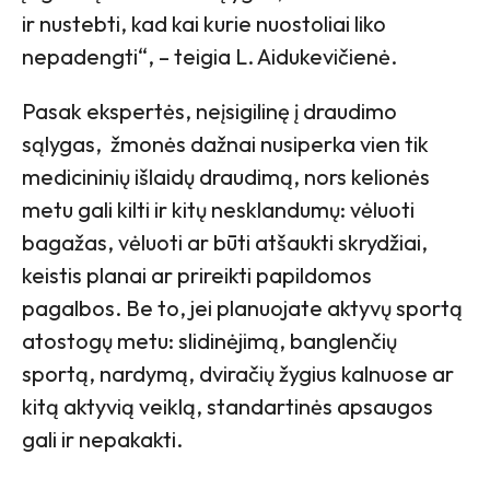
ir nustebti, kad kai kurie nuostoliai liko
nepadengti“, – teigia L. Aidukevičienė.
Pasak ekspertės, neįsigilinę į draudimo
sąlygas, žmonės dažnai nusiperka vien tik
medicininių išlaidų draudimą, nors kelionės
metu gali kilti ir kitų nesklandumų: vėluoti
bagažas, vėluoti ar būti atšaukti skrydžiai,
keistis planai ar prireikti papildomos
pagalbos. Be to, jei planuojate aktyvų sportą
atostogų metu: slidinėjimą, banglenčių
sportą, nardymą, dviračių žygius kalnuose ar
kitą aktyvią veiklą, standartinės apsaugos
gali ir nepakakti.