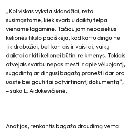
„Kol viskas vyksta sklandžiai, retai
susimąstome, kiek svarbių daiktų telpa
viename lagamine. Tačiau jam nepasiekus
kelionės tikslo paaiškėja, kad kartu dingo ne
tik drabužiai, bet kartais ir vaistai, vaikų
daiktai ar kiti kelionei būtini reikmenys. Tokiais
atvejais svarbu nepasimesti ir apie vėluojantį,
sugadintą ar dingusį bagažą pranešti dar oro
uoste bei gauti tai patvirtinantį dokumentą“,
– sako L. Aidukevičienė.
Anot jos, renkantis bagažo draudimą verta