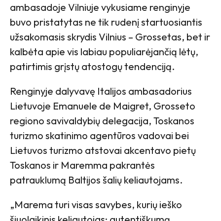
ambasadoje Vilniuje vykusiame renginyje
buvo pristatytas ne tik rudenį startuosiantis
užsakomasis skrydis Vilnius – Grossetas, bet ir
kalbėta apie vis labiau populiarėjančią lėtų,
patirtimis grįstų atostogų tendenciją.
Renginyje dalyvavę Italijos ambasadorius
Lietuvoje Emanuele de Maigret, Grosseto
regiono savivaldybių delegacija, Toskanos
turizmo skatinimo agentūros vadovai bei
Lietuvos turizmo atstovai akcentavo pietų
Toskanos ir Maremma pakrantės
patrauklumą Baltijos šalių keliautojams.
„Marema turi visas savybes, kurių ieško
šiuolaikinis keliautojas: autentiškumą,