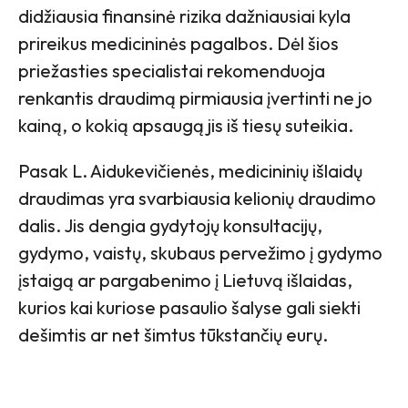
didžiausia finansinė rizika dažniausiai kyla
prireikus medicininės pagalbos. Dėl šios
priežasties specialistai rekomenduoja
renkantis draudimą pirmiausia įvertinti ne jo
kainą, o kokią apsaugą jis iš tiesų suteikia.
Pasak L. Aidukevičienės, medicininių išlaidų
draudimas yra svarbiausia kelionių draudimo
dalis. Jis dengia gydytojų konsultacijų,
gydymo, vaistų, skubaus pervežimo į gydymo
įstaigą ar pargabenimo į Lietuvą išlaidas,
kurios kai kuriose pasaulio šalyse gali siekti
dešimtis ar net šimtus tūkstančių eurų.