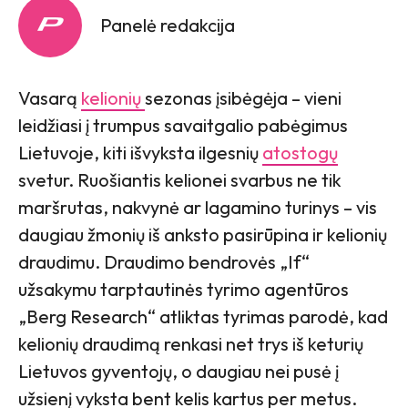
Panelė redakcija
Vasarą
kelionių
sezonas įsibėgėja – vieni
leidžiasi į trumpus savaitgalio pabėgimus
Lietuvoje, kiti išvyksta ilgesnių
atostogų
svetur. Ruošiantis kelionei svarbus ne tik
maršrutas, nakvynė ar lagamino turinys – vis
daugiau žmonių iš anksto pasirūpina ir kelionių
draudimu. Draudimo bendrovės „If“
užsakymu tarptautinės tyrimo agentūros
„Berg Research“ atliktas tyrimas parodė, kad
kelionių draudimą renkasi net trys iš keturių
Lietuvos gyventojų, o daugiau nei pusė į
užsienį vyksta bent kelis kartus per metus.