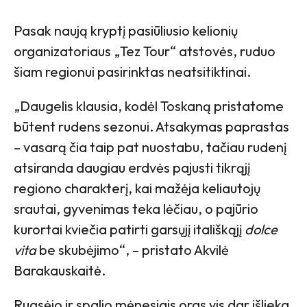
Pasak naują kryptį pasiūliusio kelionių
organizatoriaus „Tez Tour“ atstovės, ruduo
šiam regionui pasirinktas neatsitiktinai.
„Daugelis klausia, kodėl Toskaną pristatome
būtent rudens sezonui. Atsakymas paprastas
– vasarą čia taip pat nuostabu, tačiau rudenį
atsiranda daugiau erdvės pajusti tikrąjį
regiono charakterį, kai mažėja keliautojų
srautai, gyvenimas teka lėčiau, o pajūrio
kurortai kviečia patirti garsųjį itališkąjį
dolce
vita
be skubėjimo“, – pristato Akvilė
Barakauskaitė.
Rugsėjo ir spalio mėnesiais oras vis dar išlieka