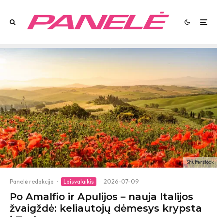
Shutterstock
Panelė redakcija
·
Laisvalaikis
·
2026-07-09
Po Amalfio ir Apulijos – nauja Italijos
žvaigždė: keliautojų dėmesys krypsta