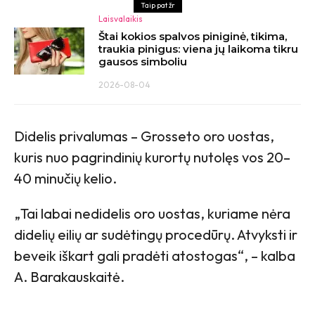
Taip pat žr
Laisvalaikis
Štai kokios spalvos piniginė, tikima,
traukia pinigus: viena jų laikoma tikru
gausos simboliu
2026-08-04
Didelis privalumas – Grosseto oro uostas,
kuris nuo pagrindinių kurortų nutolęs vos 20–
40 minučių kelio.
„Tai labai nedidelis oro uostas, kuriame nėra
didelių eilių ar sudėtingų procedūrų. Atvyksti ir
beveik iškart gali pradėti atostogas“, – kalba
A. Barakauskaitė.