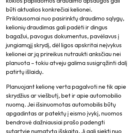
kokios papildomos draudimo apsaugos gali
būti aktualios konkrečiai kelionei.
Priklausomai nuo pasirinktų draudimo sąlygų,
kelionių draudimas gali padėti ir dingus
bagažui, pavogus dokumentus, pavėlavus į
jungiamąjį skrydį, dėl ligos apskritai neįvykus
kelionei ar ją prireikus nutraukti anksčiau nei
planuota – tokiu atveju galima susigrąžinti dalį
patirtų išlaidų.
Planuojant kelionę verta pagalvoti ne tik apie
skrydžius ar viešbutį, bet ir apie automobilio
nuomą. Jei išsinuomotas automobilis būtų
apgadintas ar patektų į eismo įvykį, nuomos
bendrovė dažniausiai prašo padengti
sutartyje numatytą išskaitą. Ji gali siekti nuo