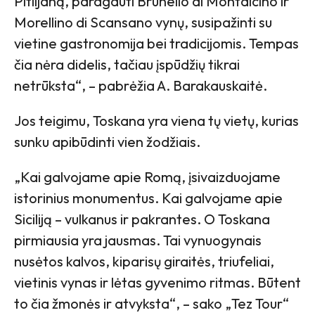
Pitiljaną, paragauti Brunello di Montalcino ir
Morellino di Scansano vynų, susipažinti su
vietine gastronomija bei tradicijomis. Tempas
čia nėra didelis, tačiau įspūdžių tikrai
netrūksta“, – pabrėžia A. Barakauskaitė.
Jos teigimu, Toskana yra viena tų vietų, kurias
sunku apibūdinti vien žodžiais.
„Kai galvojame apie Romą, įsivaizduojame
istorinius monumentus. Kai galvojame apie
Siciliją – vulkanus ir pakrantes. O Toskana
pirmiausia yra jausmas. Tai vynuogynais
nusėtos kalvos, kiparisų giraitės, triufeliai,
vietinis vynas ir lėtas gyvenimo ritmas. Būtent
to čia žmonės ir atvyksta“, – sako „Tez Tour“