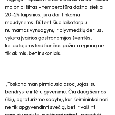
maloniai šiltas – temperatūra dažnai siekia
20–24 laipsnius, jūra dar tinkama
maudynėms. Būtent šiuo laikotarpiu
nuimamas vynuogynų ir alyvmedžių derlius,
vyksta įvairios gastronomijos šventės,
keliautojams leidžiančios pažinti regioną ne
tik akimis, bet ir skoniais.
„Toskana man pirmiausia asocijuojasi su
bendryste ir lėtu gyvenimu. Čia daug šeimos
ūkių, agroturizmo sodybų, kur šeimininkai nori
ne tik apgyvendinti svečią, bet ir vaišinti
naminiu maistu, svetingai priimti, parodyti