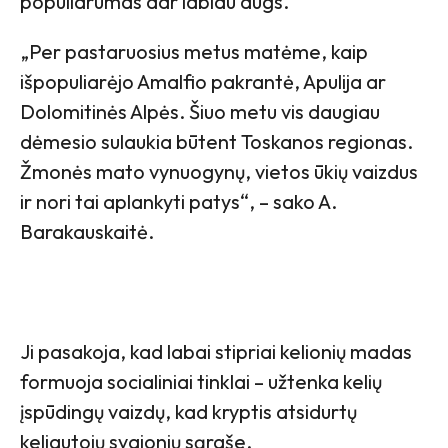
populiarumas dar labiau augs.
„Per pastaruosius metus matėme, kaip
išpopuliarėjo Amalfio pakrantė, Apulija ar
Dolomitinės Alpės. Šiuo metu vis daugiau
dėmesio sulaukia būtent Toskanos regionas.
Žmonės mato vynuogynų, vietos ūkių vaizdus
ir nori tai aplankyti patys“, – sako A.
Barakauskaitė.
Ji pasakoja, kad labai stipriai kelionių madas
formuoja socialiniai tinklai – užtenka kelių
įspūdingų vaizdų, kad kryptis atsidurtų
keliautojų svajonių sąraše.