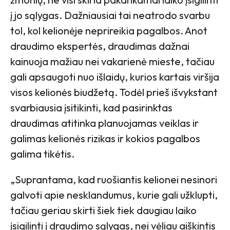
į jo sąlygas. Dažniausiai tai neatrodo svarbu
tol, kol kelionėje neprireikia pagalbos. Anot
draudimo ekspertės, draudimas dažnai
kainuoja mažiau nei vakarienė mieste, tačiau
gali apsaugoti nuo išlaidų, kurios kartais viršija
visos kelionės biudžetą. Todėl prieš išvykstant
svarbiausia įsitikinti, kad pasirinktas
draudimas atitinka planuojamas veiklas ir
galimas kelionės rizikas ir kokios pagalbos
galima tikėtis.
„Suprantama, kad ruošiantis kelionei nesinori
galvoti apie nesklandumus, kurie gali užklupti,
tačiau geriau skirti šiek tiek daugiau laiko
įsigilinti į draudimo sąlygas, nei vėliau aiškintis