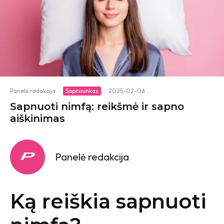
Panelė redakcija
·
Sapnininkas
·
2025-02-06
Sapnuoti nimfą: reikšmė ir sapno
aiškinimas
Panelė redakcija
Ką reiškia sapnuoti