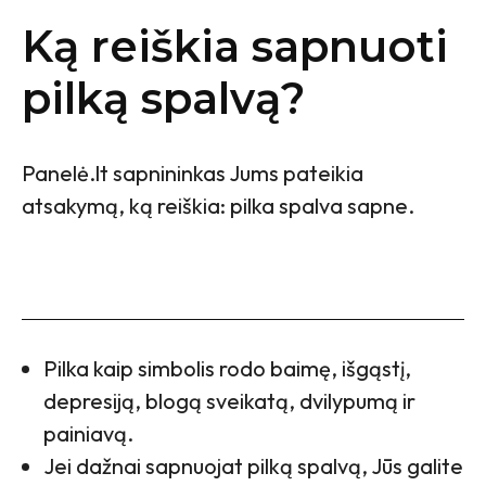
Ką reiškia sapnuoti
pilką spalvą?
Panelė.lt sapnininkas Jums pateikia
atsakymą, ką reiškia: pilka spalva sapne.
Pilka kaip simbolis rodo baimę, išgąstį,
depresiją, blogą sveikatą, dvilypumą ir
painiavą.
Jei dažnai sapnuojat pilką spalvą, Jūs galite