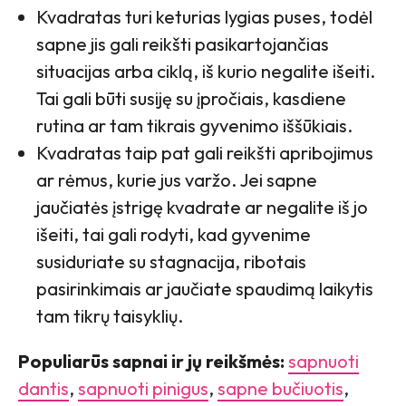
Kvadratas turi keturias lygias puses, todėl
sapne jis gali reikšti pasikartojančias
situacijas arba ciklą, iš kurio negalite išeiti.
Tai gali būti susiję su įpročiais, kasdiene
rutina ar tam tikrais gyvenimo iššūkiais.
Kvadratas taip pat gali reikšti apribojimus
ar rėmus, kurie jus varžo. Jei sapne
jaučiatės įstrigę kvadrate ar negalite iš jo
išeiti, tai gali rodyti, kad gyvenime
susiduriate su stagnacija, ribotais
pasirinkimais ar jaučiate spaudimą laikytis
tam tikrų taisyklių.
Populiarūs sapnai ir jų reikšmės:
sapnuoti
dantis
,
sapnuoti pinigus
,
sapne bučiuotis
,