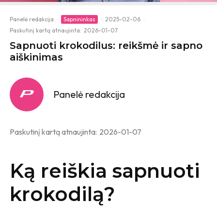
Panelė redakcija
·
Sapnininkas
·
2025-02-06
·
Paskutinį kartą atnaujinta:
2026-01-07
Sapnuoti krokodilus: reikšmė ir sapno
aiškinimas
Panelė redakcija
Paskutinį kartą atnaujinta:
2026-01-07
Ką reiškia sapnuoti
krokodilą?