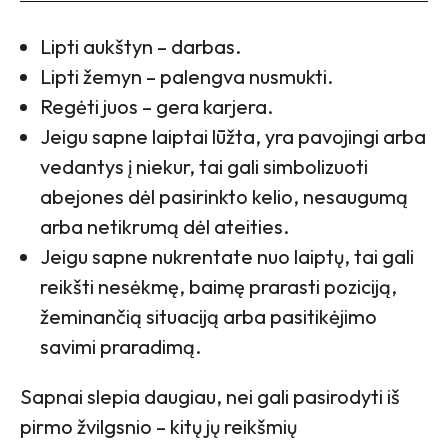
Lipti aukštyn – darbas.
Lipti žemyn – palengva nusmukti.
Regėti juos – gera karjera.
Jeigu sapne laiptai lūžta, yra pavojingi arba
vedantys į niekur, tai gali simbolizuoti
abejones dėl pasirinkto kelio, nesaugumą
arba netikrumą dėl ateities.
Jeigu sapne nukrentate nuo laiptų, tai gali
reikšti nesėkmę, baimę prarasti poziciją,
žeminančią situaciją arba pasitikėjimo
savimi praradimą.
Sapnai slepia daugiau, nei gali pasirodyti iš
pirmo žvilgsnio – kitų jų reikšmių