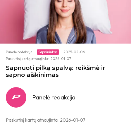
Panelė redakcija
·
Sapnininkas
·
2025-02-06
·
Paskutinį kartą atnaujinta:
2026-01-07
Sapnuoti pilką spalvą: reikšmė ir
sapno aiškinimas
Panelė redakcija
Paskutinį kartą atnaujinta:
2026-01-07