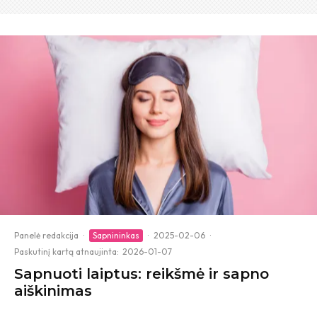
Panelė redakcija
·
Sapnininkas
·
2025-02-06
·
Paskutinį kartą atnaujinta:
2026-01-07
Sapnuoti laiptus: reikšmė ir sapno
aiškinimas