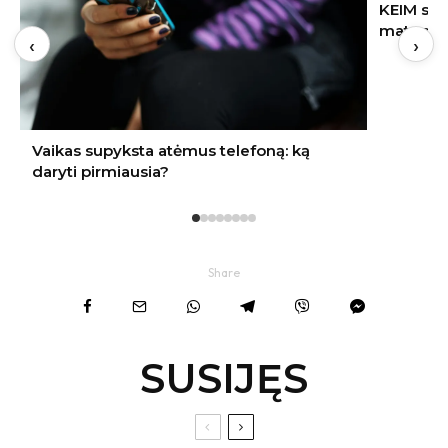
KEIM sol-silikatinių dažų ilgaamžiškumas:
matuojamas ne metais, o dešimtmečiais
‹
›
Share
SUSIJĘS