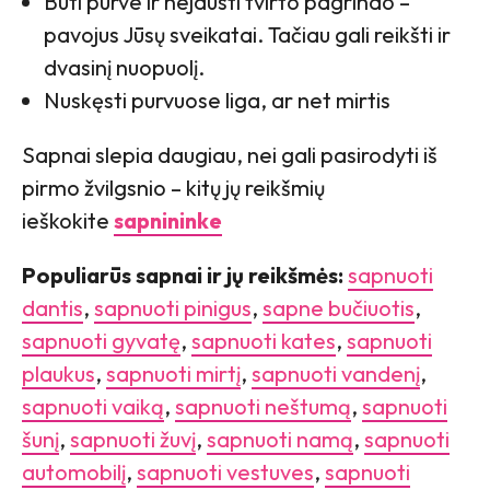
Būti purve ir nejausti tvirto pagrindo –
pavojus Jūsų sveikatai. Tačiau gali reikšti ir
dvasinį nuopuolį.
Nuskęsti purvuose liga, ar net mirtis
Sapnai slepia daugiau, nei gali pasirodyti iš
pirmo žvilgsnio – kitų jų reikšmių
ieškokite
sapnininke
Populiarūs sapnai ir jų reikšmės:
sapnuoti
dantis
,
sapnuoti pinigus
,
sapne bučiuotis
,
sapnuoti gyvatę
,
sapnuoti kates
,
sapnuoti
plaukus
,
sapnuoti mirtį
,
sapnuoti vandenį
,
sapnuoti vaiką
,
sapnuoti neštumą
,
sapnuoti
šunį
,
sapnuoti žuvį
,
sapnuoti namą
,
sapnuoti
automobilį
,
sapnuoti vestuves
,
sapnuoti