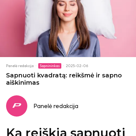
Panelė redakcija
·
Sapnininkas
·
2025-02-06
Sapnuoti kvadratą: reikšmė ir sapno
aiškinimas
Panelė redakcija
Ką reiškia sapnuoti