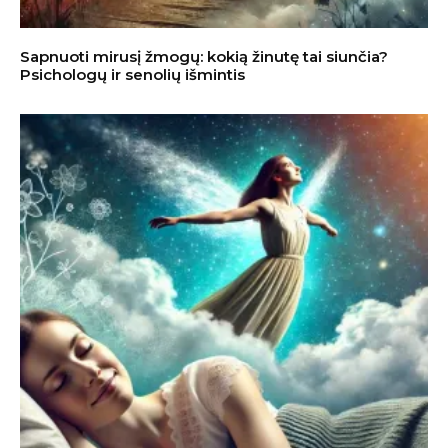
Sapnuoti mirusį žmogų: kokią žinutę tai siunčia?
Psichologų ir senolių išmintis