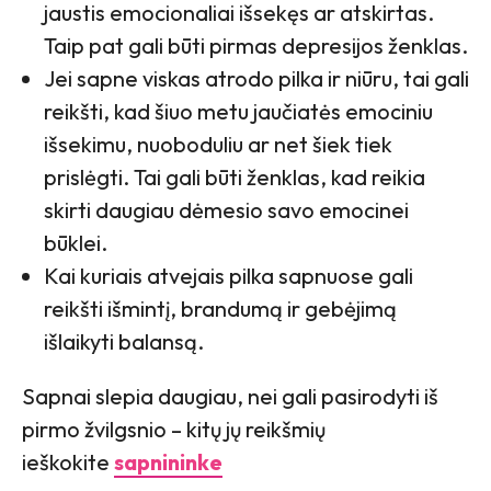
jaustis emocionaliai išsekęs ar atskirtas.
Taip pat gali būti pirmas depresijos ženklas.
Jei sapne viskas atrodo pilka ir niūru, tai gali
reikšti, kad šiuo metu jaučiatės emociniu
išsekimu, nuoboduliu ar net šiek tiek
prislėgti. Tai gali būti ženklas, kad reikia
skirti daugiau dėmesio savo emocinei
būklei.
Kai kuriais atvejais pilka sapnuose gali
reikšti išmintį, brandumą ir gebėjimą
išlaikyti balansą.
Sapnai slepia daugiau, nei gali pasirodyti iš
pirmo žvilgsnio – kitų jų reikšmių
ieškokite
sapnininke