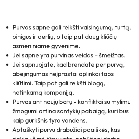
Purvas sapne gali reikšti vaisingumą, turtą,
pinigus ir derlių, o taip pat daug kliūčių
asmeniniame gyvenime.
Jei sapne yra purvinas veidas – šmeižtas.
Jei sapnuojate, kad brendate per purvą,
abejingumas neįprastai aplinkai taps
kliūtimi. Taip pat gali reikšti blogą,
netinkamą kompaniją.
Purvas ant naujų batų – konfliktai su mylimu
žmogumi artina santykių pabaigą, kuri bus
kaip gurkšnis tyro vandens.
Aptaškyti purvu drabužiai paaiškės, kas
siekia užimti jūsų vietą, nebūtinai darbe.