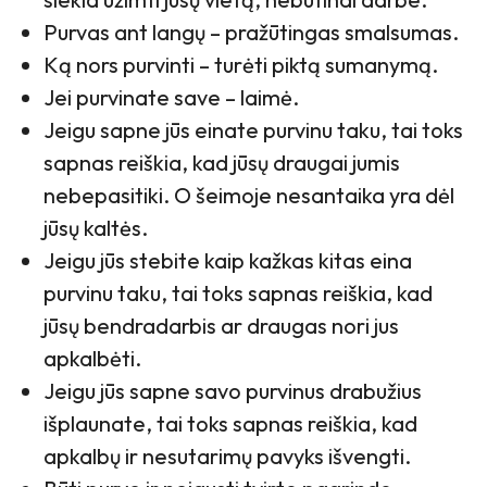
Purvas ant langų – pražūtingas smalsumas.
Ką nors purvinti – turėti piktą sumanymą.
Jei purvinate save – laimė.
Jeigu sapne jūs einate purvinu taku, tai toks
sapnas reiškia, kad jūsų draugai jumis
nebepasitiki. O šeimoje nesantaika yra dėl
jūsų kaltės.
Jeigu jūs stebite kaip kažkas kitas eina
purvinu taku, tai toks sapnas reiškia, kad
jūsų bendradarbis ar draugas nori jus
apkalbėti.
Jeigu jūs sapne savo purvinus drabužius
išplaunate, tai toks sapnas reiškia, kad
apkalbų ir nesutarimų pavyks išvengti.