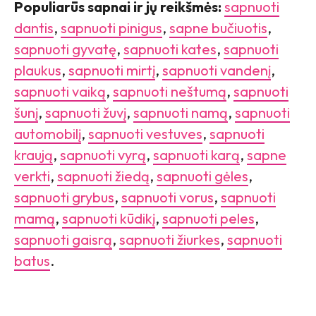
Populiarūs sapnai ir jų reikšmės:
sapnuoti
dantis
,
sapnuoti pinigus
,
sapne bučiuotis
,
sapnuoti gyvatę
,
sapnuoti kates
,
sapnuoti
plaukus
,
sapnuoti mirtį
,
sapnuoti vandenį
,
sapnuoti vaiką
,
sapnuoti neštumą
,
sapnuoti
šunį
,
sapnuoti žuvį
,
sapnuoti namą
,
sapnuoti
automobilį
,
sapnuoti vestuves
,
sapnuoti
kraują
,
sapnuoti vyrą
,
sapnuoti karą
,
sapne
verkti
,
sapnuoti žiedą
,
sapnuoti gėles
,
sapnuoti grybus
,
sapnuoti vorus
,
sapnuoti
mamą
,
sapnuoti kūdikį
,
sapnuoti peles
,
sapnuoti gaisrą
,
sapnuoti žiurkes
,
sapnuoti
batus
.