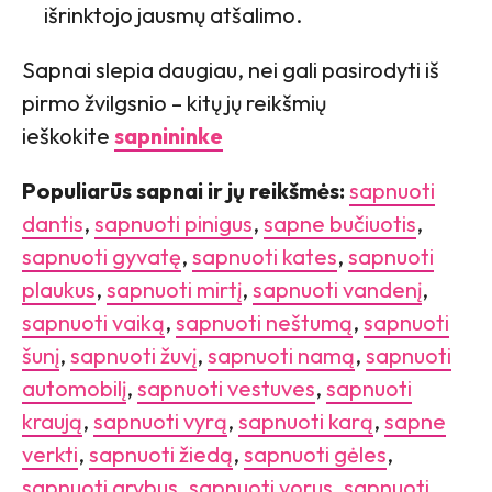
išrinktojo jausmų atšalimo.
Sapnai slepia daugiau, nei gali pasirodyti iš
pirmo žvilgsnio – kitų jų reikšmių
ieškokite
sapnininke
Populiarūs sapnai ir jų reikšmės:
sapnuoti
dantis
,
sapnuoti pinigus
,
sapne bučiuotis
,
sapnuoti gyvatę
,
sapnuoti kates
,
sapnuoti
plaukus
,
sapnuoti mirtį
,
sapnuoti vandenį
,
sapnuoti vaiką
,
sapnuoti neštumą
,
sapnuoti
šunį
,
sapnuoti žuvį
,
sapnuoti namą
,
sapnuoti
automobilį
,
sapnuoti vestuves
,
sapnuoti
kraują
,
sapnuoti vyrą
,
sapnuoti karą
,
sapne
verkti
,
sapnuoti žiedą
,
sapnuoti gėles
,
sapnuoti grybus
,
sapnuoti vorus
,
sapnuoti