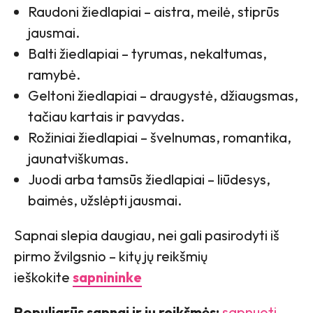
Raudoni žiedlapiai – aistra, meilė, stiprūs
jausmai.
Balti žiedlapiai – tyrumas, nekaltumas,
ramybė.
Geltoni žiedlapiai – draugystė, džiaugsmas,
tačiau kartais ir pavydas.
Rožiniai žiedlapiai – švelnumas, romantika,
jaunatviškumas.
Juodi arba tamsūs žiedlapiai – liūdesys,
baimės, užslėpti jausmai.
Sapnai slepia daugiau, nei gali pasirodyti iš
pirmo žvilgsnio – kitų jų reikšmių
ieškokite
sapnininke
Populiarūs sapnai ir jų reikšmės:
sapnuoti