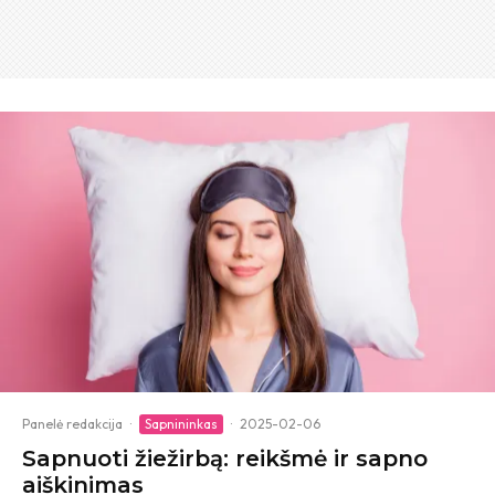
Panelė redakcija
·
Sapnininkas
·
2025-02-06
Sapnuoti žiežirbą: reikšmė ir sapno
aiškinimas