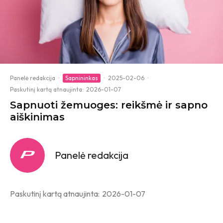
Panelė redakcija
·
Sapnininkas
·
2025-02-06
·
Paskutinį kartą atnaujinta:
2026-01-07
Sapnuoti žemuoges: reikšmė ir sapno
aiškinimas
Panelė redakcija
Paskutinį kartą atnaujinta:
2026-01-07