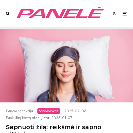
Panelė redakcija
·
Sapnininkas
·
2025-02-06
·
Paskutinį kartą atnaujinta:
2026-01-07
Sapnuoti žilą: reikšmė ir sapno