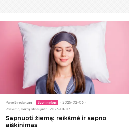
Panelė redakcija
·
Sapnininkas
·
2025-02-06
·
Paskutinį kartą atnaujinta:
2026-01-07
Sapnuoti žiemą: reikšmė ir sapno
aiškinimas