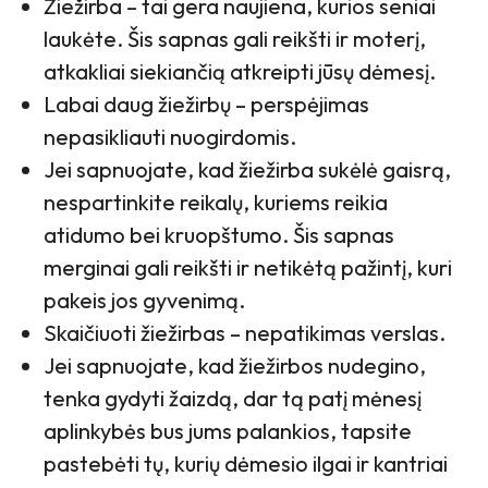
Žiežirba – tai gera naujiena, kurios seniai
laukėte. Šis sapnas gali reikšti ir moterį,
atkakliai siekiančią atkreipti jūsų dėmesį.
Labai daug žiežirbų – perspėjimas
nepasikliauti nuogirdomis.
Jei sapnuojate, kad žiežirba sukėlė gaisrą,
nespartinkite reikalų, kuriems reikia
atidumo bei kruopštumo. Šis sapnas
merginai gali reikšti ir netikėtą pažintį, kuri
pakeis jos gyvenimą.
Skaičiuoti žiežirbas – nepatikimas verslas.
Jei sapnuojate, kad žiežirbos nudegino,
tenka gydyti žaizdą, dar tą patį mėnesį
aplinkybės bus jums palankios, tapsite
pastebėti tų, kurių dėmesio ilgai ir kantriai