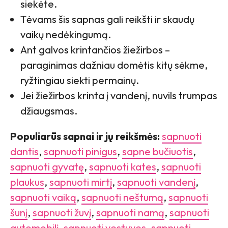
siekėte.
Tėvams šis sapnas gali reikšti ir skaudų
vaikų nedėkingumą.
Ant galvos krintančios žiežirbos –
paraginimas dažniau domėtis kitų sėkme,
ryžtingiau siekti permainų.
Jei žiežirbos krinta į vandenį, nuvils trumpas
džiaugsmas.
Populiarūs sapnai ir jų reikšmės:
sapnuoti
dantis
,
sapnuoti pinigus
,
sapne bučiuotis
,
sapnuoti gyvatę
,
sapnuoti kates
,
sapnuoti
plaukus
,
sapnuoti mirtį
,
sapnuoti vandenį
,
sapnuoti vaiką
,
sapnuoti neštumą
,
sapnuoti
šunį
,
sapnuoti žuvį
,
sapnuoti namą
,
sapnuoti
automobilį
,
sapnuoti vestuves
,
sapnuoti