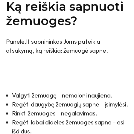
Ką reiškia sapnuoti
žemuoges?
Panelė.lt sapnininkas Jums pateikia
atsakymą, ką reiškia: žemuogė sapne.
Valgyti žemuogę – nemaloni naujiena.
Regėti daugybę žemuogių sapne – įsimylėsi.
Rinkti žemuoges – negalavimas.
Regėti labai dideles žemuoges sapne – esi
išdidus.