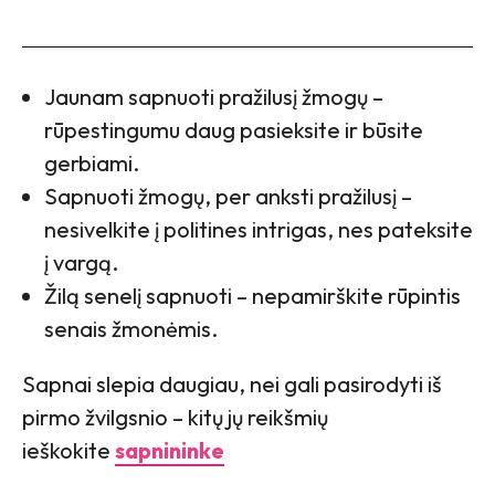
Jaunam sapnuoti pražilusį žmogų –
rūpestingumu daug pasieksite ir būsite
gerbiami.
Sapnuoti žmogų, per anksti pražilusį –
nesivelkite į politines intrigas, nes pateksite
į vargą.
Žilą senelį sapnuoti – nepamirškite rūpintis
senais žmonėmis.
Sapnai slepia daugiau, nei gali pasirodyti iš
pirmo žvilgsnio – kitų jų reikšmių
ieškokite
sapnininke