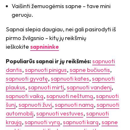
Vaišinti žemuogėmis sapne – tave mini
geruoju.
Sapnai slepia daugiau, nei gali pasirodyti iš
pirmo žvilgsnio – kitų jų reikšmių
ieškokite
sapnininke
Populiarūs sapnai ir jų reikšmės:
sapnuoti
dantis
,
sapnuoti pinigus
,
sapne bučiuotis
,
sapnuoti gyvatę
,
sapnuoti kates
,
sapnuoti
plaukus
,
sapnuoti mirtį
,
sapnuoti vandenį
,
sapnuoti vaiką
,
sapnuoti neštumą
,
sapnuoti
šunį
,
sapnuoti žuvį
,
sapnuoti namą
,
sapnuoti
automobilį
,
sapnuoti vestuves
,
sapnuoti
kraują
,
sapnuoti vyrą
,
sapnuoti karą
,
sapne