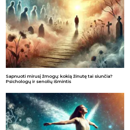
Sapnuoti mirusį žmogų: kokią žinutę tai siunčia?
Psichologų ir senolių išmintis