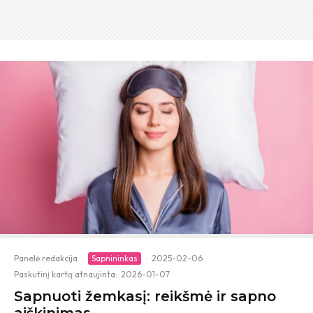
Panelė redakcija
·
Sapnininkas
·
2025-02-06
·
Paskutinį kartą atnaujinta:
2026-01-07
Sapnuoti žemkasį: reikšmė ir sapno
aiškinimas