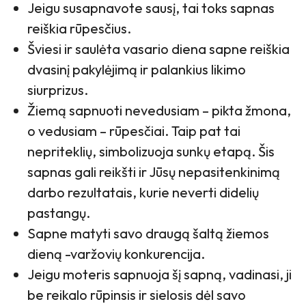
Jeigu susapnavote sausį, tai toks sapnas
reiškia rūpesčius.
Šviesi ir saulėta vasario diena sapne reiškia
dvasinį pakylėjimą ir palankius likimo
siurprizus.
Žiemą sapnuoti nevedusiam – pikta žmona,
o vedusiam – rūpesčiai. Taip pat tai
nepriteklių, simbolizuoja sunkų etapą. Šis
sapnas gali reikšti ir Jūsų nepasitenkinimą
darbo rezultatais, kurie neverti didelių
pastangų.
Sapne matyti savo draugą šaltą žiemos
dieną -varžovių konkurencija.
Jeigu moteris sapnuoja šį sapną, vadinasi, ji
be reikalo rūpinsis ir sielosis dėl savo