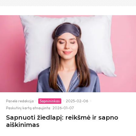
Panelė redakcija
·
Sapnininkas
·
2025-02-06
·
Paskutinį kartą atnaujinta:
2026-01-07
Sapnuoti žiedlapį: reikšmė ir sapno
aiškinimas