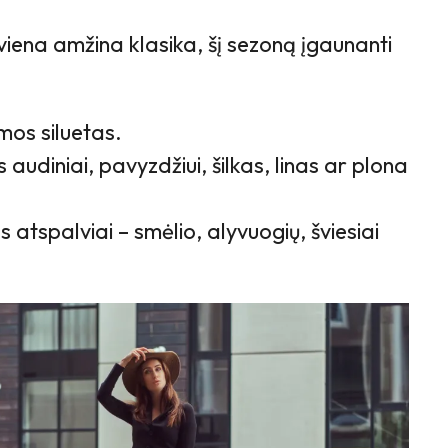
viena amžina klasika, šį sezoną įgaunanti
mos siluetas.
 audiniai, pavyzdžiui, šilkas, linas ar plona
s atspalviai – smėlio, alyvuogių, šviesiai