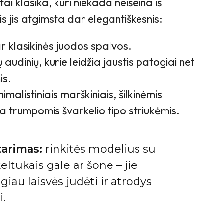
tai klasika, kuri niekada neišeina iš
 jis atgimsta dar elegantiškesnis:
ar klasikinės juodos spalvos.
 audinių, kurie leidžia jaustis patogiai net
is.
malistiniais marškiniais, šilkinėmis
a trumpomis švarkelio tipo striukėmis.
tarimas:
rinkitės modelius su
keltukais gale ar šone – jie
giau laisvės judėti ir atrodys
i.