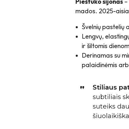
Pieštuko sijonas
– 
mados. 2025-aisiais
Švelnių pastelių 
Lengvų, elastingų
ir šiltomis dienom
Derinamas su mini
palaidinėmis arb
Stiliaus pa
subtiliais s
suteiks dau
šiuolaikiška