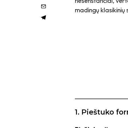
nesenstančiai, verta
madingų klasikinių 
1. Pieštuko fo