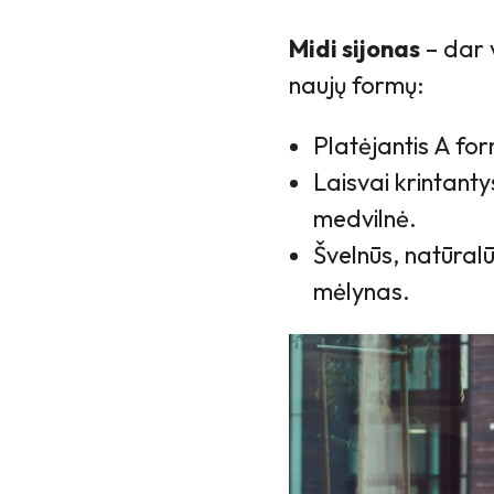
Midi sijonas
– dar 
naujų formų:
Platėjantis A for
Laisvai krintantys
medvilnė.
Švelnūs, natūralū
mėlynas.