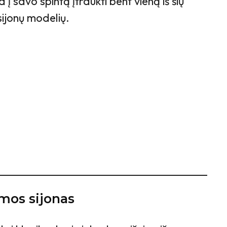
 į savo spintą įtraukti bent vieną iš šių
sijonų modelių.
rmos sijonas