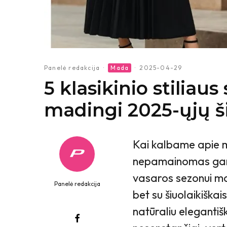
Panelė redakcija
·
Mada
·
2025-04-29
5 klasikinio stiliaus
madingi 2025-ųjų š
Kai kalbame apie m
nepamainomas gard
vasaros sezonui mad
Panelė redakcija
bet su šiuolaikiškai
natūraliu elegantišk